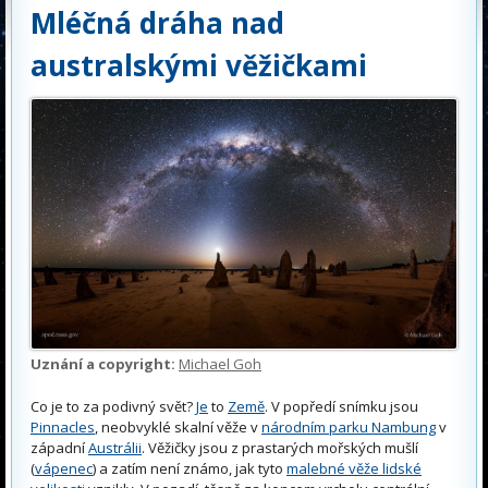
Mléčná dráha nad
australskými věžičkami
Uznání a copyright:
Michael Goh
Co je to za podivný svět?
Je
to
Z
e
m
ě
. V popředí snímku jsou
Pinnacles
, neobvyklé skalní věže v
národním parku Nambung
v
západní
Austrálii
. Věžičky jsou z prastarých mořských mušlí
(
vápenec
) a zatím není známo, jak tyto
malebné věže lidské