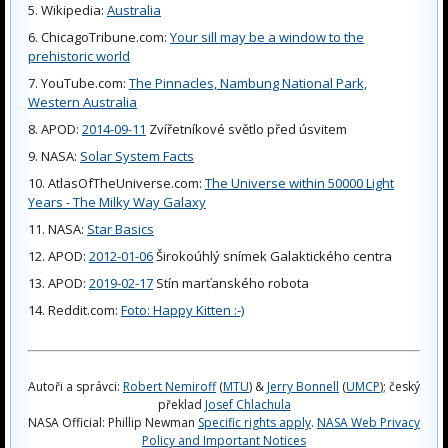
Wikipedia:
Australia
ChicagoTribune.com:
Your sill may be a window to the
prehistoric world
YouTube.com:
The Pinnacles, Nambung National Park,
Western Australia
APOD:
2014-09-11
Zvířetníkové světlo před úsvitem
NASA:
Solar System Facts
AtlasOfTheUniverse.com:
The Universe within 50000 Light
Years - The Milky Way Galaxy
NASA:
Star Basics
APOD:
2012-01-06
Širokoúhlý snímek Galaktického centra
APOD:
2019-02-17
Stín marťanského robota
Reddit.com:
Foto: Happy Kitten :-)
Autoři a správci:
Robert Nemiroff
(
MTU
) &
Jerry Bonnell
(
UMCP
); český
překlad
Josef Chlachula
NASA Official: Phillip Newman
Specific rights apply
.
NASA Web Privacy
Policy and Important Notices