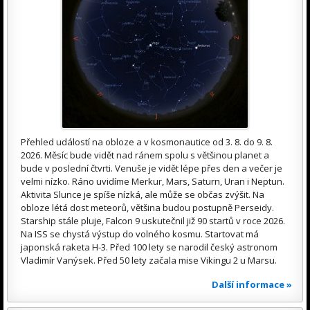
Přehled událostí na obloze a v kosmonautice od 3. 8. do 9. 8.
2026. Měsíc bude vidět nad ránem spolu s většinou planet a
bude v poslední čtvrti. Venuše je vidět lépe přes den a večer je
velmi nízko. Ráno uvidíme Merkur, Mars, Saturn, Uran i Neptun.
Aktivita Slunce je spíše nízká, ale může se občas zvýšit. Na
obloze létá dost meteorů, většina budou postupně Perseidy.
Starship stále pluje, Falcon 9 uskutečnil již 90 startů v roce 2026.
Na ISS se chystá výstup do volného kosmu. Startovat má
japonská raketa H-3. Před 100 lety se narodil český astronom
Vladimír Vanýsek. Před 50 lety začala mise Vikingu 2 u Marsu.
Další informace »