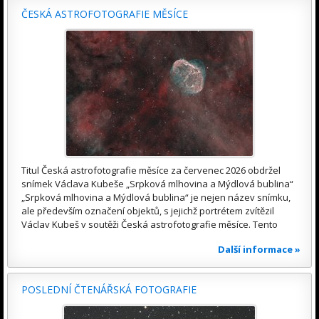
ČESKÁ ASTROFOTOGRAFIE MĚSÍCE
Titul Česká astrofotografie měsíce za červenec 2026 obdržel
snímek Václava Kubeše „Srpková mlhovina a Mýdlová bublina“
„Srpková mlhovina a Mýdlová bublina“ je nejen název snímku,
ale především označení objektů, s jejichž portrétem zvítězil
Václav Kubeš v soutěži Česká astrofotografie měsíce. Tento
Další informace »
POSLEDNÍ ČTENÁŘSKÁ FOTOGRAFIE