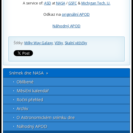
A service of:
ASD
at
NASA
/
GSFC
&
Michigan Tech. U.
Odkaz na
originální APOD
Náhodný APOD
Štítky:
Milky Way Galaxy
,
Vížky
,
Skalní věžičky
Snímek dne NASA »
Oblíbené
Měsíční kalendář
Roční přehled
Archív
O Astronomickém snímku dne
Náhodný APOD