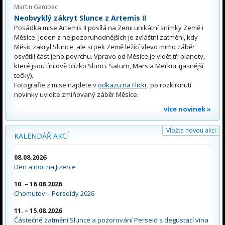
Martin Gembec
Neobvyklý zákryt Slunce z Artemis II
Posádka mise Artemis II posílá na Zemi unikátní snímky Země i
Měsíce. Jeden z nejpozoruhodnějších je zvláštní zatmění, kdy
Měsíc zakryl Slunce, ale srpek Země ležící vlevo mimo záběr
osvětlil část jeho povrchu. Vpravo od Měsíce je vidět tři planety,
které jsou úhlově blízko Slunci. Saturn, Mars a Merkur (jasnější
tečky).
Fotografie z mise najdete v
odkazu na Flickr
, po rozkliknutí
novinky uvidíte zmiňovaný záběr Měsíce.
více novinek »
Vložte novou akci
KALENDÁŘ AKCÍ
08.08.2026
Den a noc na Jizerce
10. – 16.08.2026
Chomutov – Perseidy 2026
11. – 15.08.2026
Částečné zatmění Slunce a pozorování Perseid s degustací vína