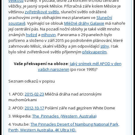
velikosti
vznikly. V pozadí, těsně za koncem vrcholu centrální
věžičky, je jasný srpek Měsíce. Přízračná záře kolem Měsíce je
většinou
zvířetníkové světlo
, sluneční světlo odrážené
prachovými zrnky obíhajícími mezi planetami ve
Sluneční
soustavě
. Vypínající se oblouk
Mléčné dráhy Galaxie
má nahoře
její centrální pás. Na pozadí noční oblohy je také vidět mnoho
známých
hvězd
a
mlhovin
. Panorama o 29 panelech bylo
pořízeno a složeno v září 2015 po podrobném plánování, které
zahrnovalo Měsíc, skalní věžičky a jim odpovídající
stíny
. I tak
bylo silné zvířetníkové světlo příjemným
překvapením
.
Vaše překvapení na obloze:
Jaký snímek měl APOD v den
vašich narozenin
(po roce 1995)?
Seznam odkazů v popisu
APOD:
2015-02-23
Mléčná dráha nad arizonskými
muchomůrkami
APOD:
2012-10-17
Polární záře nad gejzírem White Dome
Wikipedia:
The_Pinnacles_(Western_Australia)
Youtu.be:
The Pinnacles Desert of Nambung National Park,
Perth, Western Australia. 4K Ultra HD.