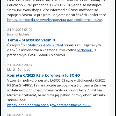
Plně online konference "IAU OAE Conference on Astronomy for
Education 2026" proběhne 17.-20.11.2026; jedná se nástupce
Shaw-IAU Workshops. Více informací o účasti, možnosti se
zapojit a časem i o programu najdete na stránkách konference
https://astro4edu.org/workshops/iau-oae-conference-2026/
.
24.04.2026 05:00
Josef Chlachula
Téma - Statistika vesmíru
Časopis ČSU
Statistika & My 2026/4
přináší řadu zajímavých
článků z astronomie a kosmonautiky včetně
rozhovoru
s
předsedkyní ČASu Soňou Ehlerovou.
23.04.2026 20:34
Martin Gembec
Kometa C/2025 R3 v koronografu SOHO
V zorném poli koronografu LASCO C3 už je vidět kometa C/2025
R3 (PanSTARRS). Ta nyní projde jakoby mezi Sluncem a Zemí ve
vzdálenosti přibližně poloviny cesty ke Slunci, tedy 75 mil. km.
Můžeme očekávat, že uvidíme její pěkný iontový ohon. Aktuální
snímek zde:
https://soho.nascom.nasa.gov/data/realtime/c3/512/
08.04.2026 14:40