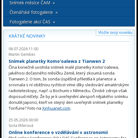
Snímek měsíce ČAM »
Čtenářské fotogalerie »
Fotogalerie akcí ČAS »
Vložte svoji novinku
KRÁTKÉ NOVINKY
06.07.2026 11:00
Martin Gembec
Snímek planetky Komo'oalewa z Tianwen 2
Čína konečně uvolnila snímek malé planetky Komo'oalewa,
jakéhosi dočasného měsíčku Země, který zkoumá sonda
Tianwen 2. O tom, že sonda úspěšně přiletěla k planetce a
srovnala s ní oběžnou rychlost víme díky sledování amatérskými
radioteleskopy, např. u Bochumi v Německu. Čínské zdroje však
doposud mlčely. Že by je k uveřejnění alespoň nějakého snímku
donutili Japonci, kteří ve stejný den uveřejnili snímek planetky
Torifune? Foto na
Xinhuanet.com
.
25.05.2026 00:00
Soňa Ehlerová
Online konference o vzdělávání v astronomii