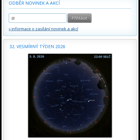
ODBĚR NOVINEK A AKCÍ
» informace o zasílání novinek a akcí
32. VESMÍRNÝ TÝDEN 2026