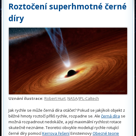
Roztočení superhmotné černé
díry
Uznání ilustrace:
Robert Hurt
,
NASA
/
JPL-Caltech
Jak rychle se může černá díra otáčet? Pokud se jakýkoli objekt z
běžné hmoty roztočí příliš rychle, rozpadne se. Ale
černá díra
se
možná rozpadnout nedokáže, a její maximální rychlost rotace
skutečně neznáme. Teoretici obvykle modelují rychle rotující
černé díry pomocí
Kerrova řešení
Einsteinovy
Obecné teorie