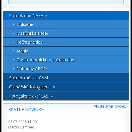
Snímek dne NASA »
Oblíbené
Měsíční kalendář
Roční přehled
Archív
O Astronomickém snímku dne
Náhodný APOD
Snímek měsíce ČAM »
Čtenářské fotogalerie »
Fotogalerie akcí ČAS »
Vložte svoji novinku
KRÁTKÉ NOVINKY
06.07.2026 11:00
Martin Gembec