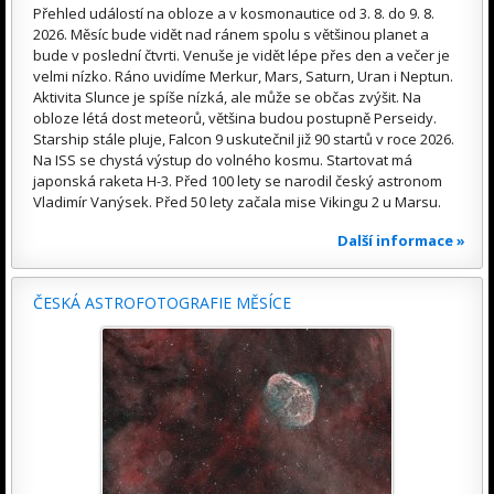
Přehled událostí na obloze a v kosmonautice od 3. 8. do 9. 8.
2026. Měsíc bude vidět nad ránem spolu s většinou planet a
bude v poslední čtvrti. Venuše je vidět lépe přes den a večer je
velmi nízko. Ráno uvidíme Merkur, Mars, Saturn, Uran i Neptun.
Aktivita Slunce je spíše nízká, ale může se občas zvýšit. Na
obloze létá dost meteorů, většina budou postupně Perseidy.
Starship stále pluje, Falcon 9 uskutečnil již 90 startů v roce 2026.
Na ISS se chystá výstup do volného kosmu. Startovat má
japonská raketa H-3. Před 100 lety se narodil český astronom
Vladimír Vanýsek. Před 50 lety začala mise Vikingu 2 u Marsu.
Další informace »
ČESKÁ ASTROFOTOGRAFIE MĚSÍCE