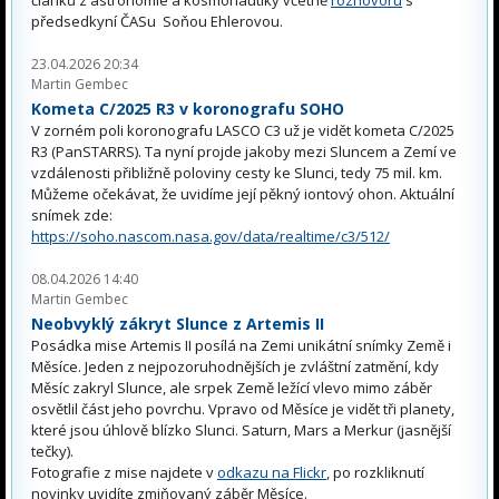
článků z astronomie a kosmonautiky včetně
rozhovoru
s
předsedkyní ČASu Soňou Ehlerovou.
23.04.2026 20:34
Martin Gembec
Kometa C/2025 R3 v koronografu SOHO
V zorném poli koronografu LASCO C3 už je vidět kometa C/2025
R3 (PanSTARRS). Ta nyní projde jakoby mezi Sluncem a Zemí ve
vzdálenosti přibližně poloviny cesty ke Slunci, tedy 75 mil. km.
Můžeme očekávat, že uvidíme její pěkný iontový ohon. Aktuální
snímek zde:
https://soho.nascom.nasa.gov/data/realtime/c3/512/
08.04.2026 14:40
Martin Gembec
Neobvyklý zákryt Slunce z Artemis II
Posádka mise Artemis II posílá na Zemi unikátní snímky Země i
Měsíce. Jeden z nejpozoruhodnějších je zvláštní zatmění, kdy
Měsíc zakryl Slunce, ale srpek Země ležící vlevo mimo záběr
osvětlil část jeho povrchu. Vpravo od Měsíce je vidět tři planety,
které jsou úhlově blízko Slunci. Saturn, Mars a Merkur (jasnější
tečky).
Fotografie z mise najdete v
odkazu na Flickr
, po rozkliknutí
novinky uvidíte zmiňovaný záběr Měsíce.