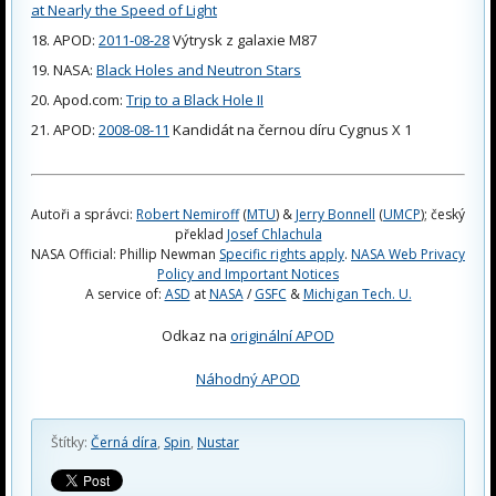
at Nearly the Speed of Light
APOD:
2011-08-28
Výtrysk z galaxie M87
NASA:
Black Holes and Neutron Stars
Apod.com:
Trip to a Black Hole II
APOD:
2008-08-11
Kandidát na černou díru Cygnus X 1
Autoři a správci:
Robert Nemiroff
(
MTU
) &
Jerry Bonnell
(
UMCP
); český
překlad
Josef Chlachula
NASA Official: Phillip Newman
Specific rights apply
.
NASA Web Privacy
Policy and Important Notices
A service of:
ASD
at
NASA
/
GSFC
&
Michigan Tech. U.
Odkaz na
originální APOD
Náhodný APOD
Štítky:
Černá díra
,
Spin
,
Nustar