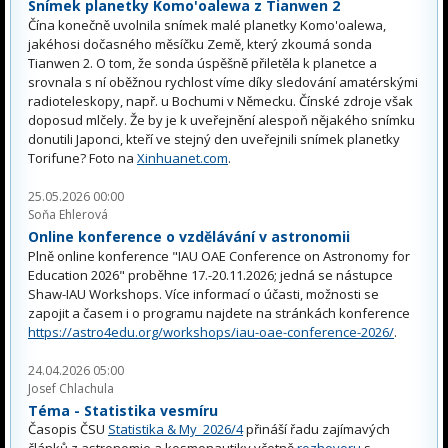
Snímek planetky Komo'oalewa z Tianwen 2
Čína konečně uvolnila snímek malé planetky Komo'oalewa,
jakéhosi dočasného měsíčku Země, který zkoumá sonda
Tianwen 2. O tom, že sonda úspěšně přiletěla k planetce a
srovnala s ní oběžnou rychlost víme díky sledování amatérskými
radioteleskopy, např. u Bochumi v Německu. Čínské zdroje však
doposud mlčely. Že by je k uveřejnění alespoň nějakého snímku
donutili Japonci, kteří ve stejný den uveřejnili snímek planetky
Torifune? Foto na
Xinhuanet.com
.
25.05.2026 00:00
Soňa Ehlerová
Online konference o vzdělávání v astronomii
Plně online konference "IAU OAE Conference on Astronomy for
Education 2026" proběhne 17.-20.11.2026; jedná se nástupce
Shaw-IAU Workshops. Více informací o účasti, možnosti se
zapojit a časem i o programu najdete na stránkách konference
https://astro4edu.org/workshops/iau-oae-conference-2026/
.
24.04.2026 05:00
Josef Chlachula
Téma - Statistika vesmíru
Časopis ČSU
Statistika & My 2026/4
přináší řadu zajímavých