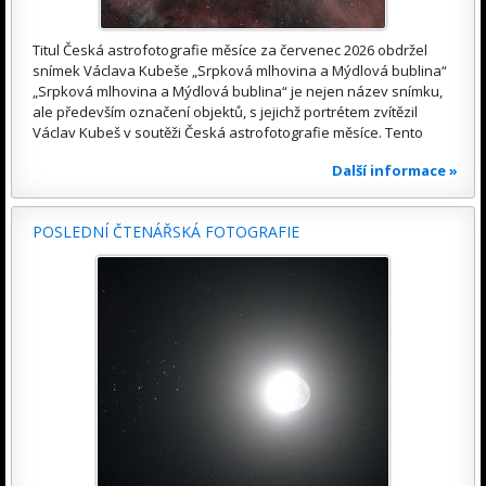
Titul Česká astrofotografie měsíce za červenec 2026 obdržel
snímek Václava Kubeše „Srpková mlhovina a Mýdlová bublina“
„Srpková mlhovina a Mýdlová bublina“ je nejen název snímku,
ale především označení objektů, s jejichž portrétem zvítězil
Václav Kubeš v soutěži Česká astrofotografie měsíce. Tento
Další informace »
POSLEDNÍ ČTENÁŘSKÁ FOTOGRAFIE