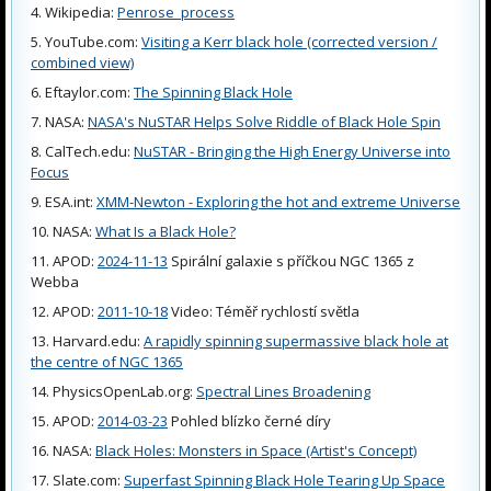
Wikipedia:
Penrose_process
YouTube.com:
Visiting a Kerr black hole (corrected version /
combined view)
Eftaylor.com:
The Spinning Black Hole
NASA:
NASA's NuSTAR Helps Solve Riddle of Black Hole Spin
CalTech.edu:
NuSTAR - Bringing the High Energy Universe into
Focus
ESA.int:
XMM-Newton - Exploring the hot and extreme Universe
NASA:
What Is a Black Hole?
APOD:
2024-11-13
Spirální galaxie s příčkou NGC 1365 z
Webba
APOD:
2011-10-18
Video: Téměř rychlostí světla
Harvard.edu:
A rapidly spinning supermassive black hole at
the centre of NGC 1365
PhysicsOpenLab.org:
Spectral Lines Broadening
APOD:
2014-03-23
Pohled blízko černé díry
NASA:
Black Holes: Monsters in Space (Artist's Concept)
Slate.com:
Superfast Spinning Black Hole Tearing Up Space