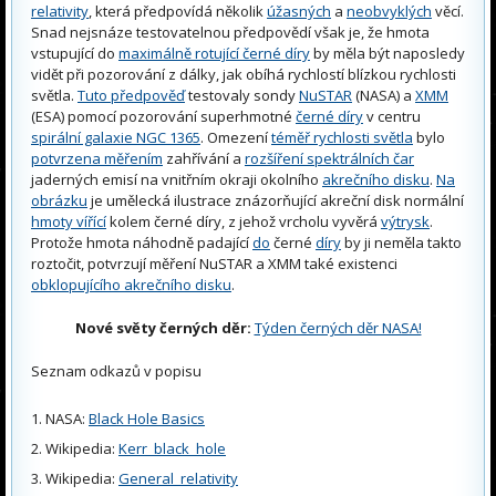
relativity
, která předpovídá několik
úžasných
a
neobvyklých
věcí.
Snad nejsnáze testovatelnou předpovědí však je, že hmota
vstupující do
maximálně rotující černé díry
by měla být naposledy
vidět při pozorování z dálky, jak obíhá rychlostí blízkou rychlosti
světla.
Tuto předpověď
testovaly sondy
NuSTAR
(NASA) a
XMM
(ESA) pomocí pozorování superhmotné
černé díry
v centru
spirální galaxie NGC 1365
. Omezení
téměř rychlosti světla
bylo
potvrzena měřením
zahřívání a
rozšíření spektrálních čar
jaderných emisí na vnitřním okraji okolního
akrečního disku
.
Na
obrázku
je umělecká ilustrace znázorňující akreční disk normální
hmoty vířící
kolem černé díry, z jehož vrcholu vyvěrá
výtrysk
.
Protože hmota náhodně padající
do
černé
díry
by ji neměla takto
roztočit, potvrzují měření NuSTAR a XMM také existenci
obklopujícího akrečního disku
.
Nové světy černých děr:
Týden černých děr NASA!
Seznam odkazů v popisu
NASA:
Black Hole Basics
Wikipedia:
Kerr_black_hole
Wikipedia:
General_relativity