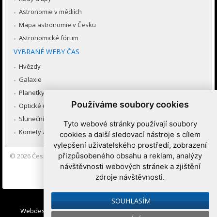
Astronomie v médiích
Mapa astronomie v Česku
Astronomické fórum
VYBRANÉ WEBY ČAS
Hvězdy
Galaxie
Planetky
Používáme soubory cookies
Optické úkazy v atmosféře
Sluneční soustava
Tyto webové stránky používají soubory
Komety a meteory
cookies a další sledovací nástroje s cílem
vylepšení uživatelského prostředí, zobrazení
přizpůsobeného obsahu a reklam, analýzy
© 2026
Česká astronomická společnost
|
Hvězdárna a planetárium
Brno spolupracuje se serverem Astro.cz
návštěvnosti webových stránek a zjištění
zdroje návštěvnosti.
Nastavení cookies
SOUHLASÍM
Webdesign:
Medio interactive
, Redakční systém
Ibis CMS
: