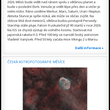
2026. Měsíc bude vidět nad ránem spolu s většinou planet a
bude v poslední čtvrti. Venuše je vidět lépe přes den a večer je
velmi nízko. Ráno uvidíme Merkur, Mars, Saturn, Uran i Neptun.
Aktivita Slunce je spíše nízká, ale může se občas zvýšit. Na
obloze létá dost meteorů, většina budou postupně Perseidy.
Starship stále pluje, Falcon 9 uskutečnil již 90 startů v roce 2026.
Na ISS se chystá výstup do volného kosmu. Startovat má
japonská raketa H-3. Před 100 lety se narodil český astronom
Vladimír Vanýsek. Před 50 lety začala mise Vikingu 2 u Marsu.
Další informace »
ČESKÁ ASTROFOTOGRAFIE MĚSÍCE