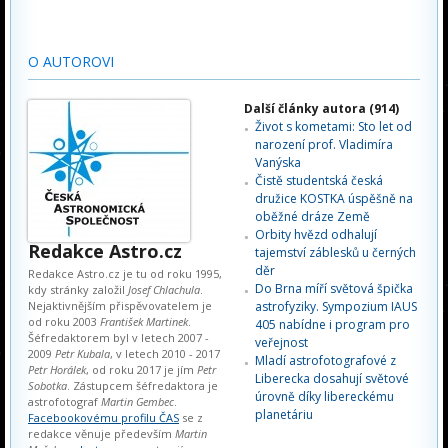
O AUTOROVI
Další články autora (914)
Život s kometami: Sto let od
narození prof. Vladimíra
Vanýska
Čistě studentská česká
družice KOSTKA úspěšně na
oběžné dráze Země
Orbity hvězd odhalují
Redakce Astro.cz
tajemství záblesků u černých
děr
Redakce Astro.cz je tu od roku 1995,
Do Brna míří světová špička
kdy stránky založil
Josef Chlachula
.
Nejaktivnějším přispěvovatelem je
astrofyziky. Sympozium IAUS
od roku 2003
František Martinek
.
405 nabídne i program pro
Šéfredaktorem byl v letech 2007 -
veřejnost
2009
Petr Kubala
, v letech 2010 - 2017
Mladí astrofotografové z
Petr Horálek
, od roku 2017 je jím
Petr
Liberecka dosahují světové
Sobotka
. Zástupcem šéfredaktora je
úrovně díky libereckému
astrofotograf
Martin Gembec
.
planetáriu
Facebookovému profilu ČAS
se z
redakce věnuje především
Martin