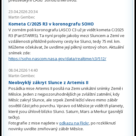
předsedkyní ČASu Soňou Ehlerovou.
23.04.2026 20:34
Martin Gembec
Kometa C/2025 R3 v koronografu SOHO
V zorném poli koronografu LASCO C3 už je vidět kometa C/2025
R3 (PanSTARRS). Ta nyní projde jakoby mezi Sluncem a Zemí ve
vzdálenosti přibližně poloviny cesty ke Slunci, tedy 75 mil. km.
Můžeme očekávat, že uvidíme její pěkný iontový ohon. Aktuální
snímek zde:
https://soho.nascom.nasa.gov/data/realtime/c3/512/
08.04.2026 14:40
Martin Gembec
Neobvyklý zákryt Slunce z Artemis II
Posádka mise Artemis II posílá na Zemi unikátní snímky Země i
Měsíce. Jeden z nejpozoruhodnějších je zvláštní zatmění, kdy
Měsíc zakryl Slunce, ale srpek Země ležící vlevo mimo záběr
osvětlil část jeho povrchu. Vpravo od Měsíce je vidět tři planety,
které jsou úhlově blízko Slunci. Saturn, Mars a Merkur (jasnější
tečky).
Fotografie z mise najdete v
odkazu na Flickr
, po rozkliknutí
novinky uvidíte zmiňovaný záběr Měsíce.