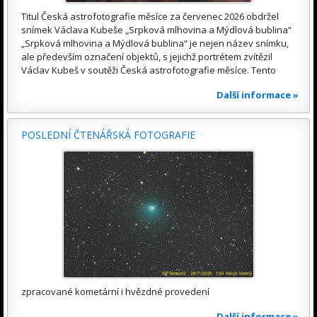
Titul Česká astrofotografie měsíce za červenec 2026 obdržel
snímek Václava Kubeše „Srpková mlhovina a Mýdlová bublina“
„Srpková mlhovina a Mýdlová bublina“ je nejen název snímku,
ale především označení objektů, s jejichž portrétem zvítězil
Václav Kubeš v soutěži Česká astrofotografie měsíce. Tento
Další informace »
POSLEDNÍ ČTENÁŘSKÁ FOTOGRAFIE
zpracované kometární i hvězdné provedení
Další informace »