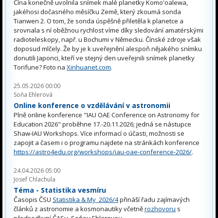
Čína konečně uvolnila snímek malé planetky Komo'oalewa,
jakéhosi dočasného měsíčku Země, který zkoumá sonda
Tianwen 2. O tom, že sonda úspěšně přiletěla k planetce a
srovnala s ní oběžnou rychlost víme díky sledování amatérskými
radioteleskopy, např. u Bochumi v Německu. Čínské zdroje však
doposud mlčely. Že by je k uveřejnění alespoň nějakého snímku
donutili Japonci, kteří ve stejný den uveřejnili snímek planetky
Torifune? Foto na
Xinhuanet.com
.
25.05.2026 00:00
Soňa Ehlerová
Online konference o vzdělávání v astronomii
Plně online konference "IAU OAE Conference on Astronomy for
Education 2026" proběhne 17.-20.11.2026; jedná se nástupce
Shaw-IAU Workshops. Více informací o účasti, možnosti se
zapojit a časem i o programu najdete na stránkách konference
https://astro4edu.org/workshops/iau-oae-conference-2026/
.
24.04.2026 05:00
Josef Chlachula
Téma - Statistika vesmíru
Časopis ČSU
Statistika & My 2026/4
přináší řadu zajímavých
článků z astronomie a kosmonautiky včetně
rozhovoru
s