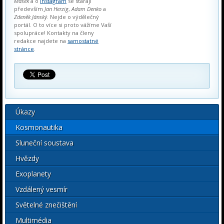
Mašek
a o
Instagram
se starají
především
Jan Herzig
,
Adam Denko
a
Zdeněk Jánský
. Nejde o výdělečný
portál. O to více si proto vážíme Vaší
spolupráce! Kontakty na členy
redakce najdete na
samostatné
stránce
.
Úkazy
Kosmonautika
Sluneční soustava
Hvězdy
Exoplanety
Vzdálený vesmír
Světelné znečištění
Multimédia