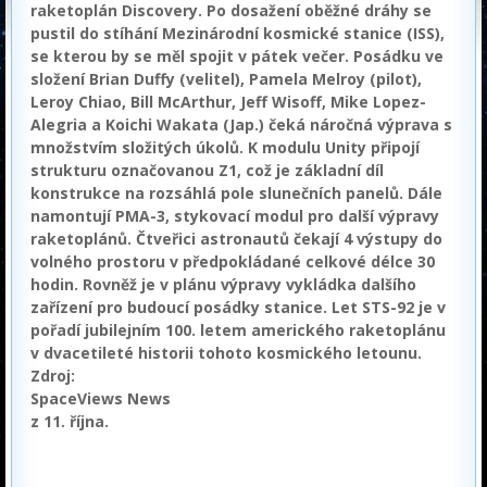
raketoplán Discovery. Po dosažení oběžné dráhy se
pustil do stíhání Mezinárodní kosmické stanice (ISS),
se kterou by se měl spojit v pátek večer. Posádku ve
složení Brian Duffy (velitel), Pamela Melroy (pilot),
Leroy Chiao, Bill McArthur, Jeff Wisoff, Mike Lopez-
Alegria a Koichi Wakata (Jap.) čeká náročná výprava s
množstvím složitých úkolů. K modulu Unity připojí
strukturu označovanou Z1, což je základní díl
konstrukce na rozsáhlá pole slunečních panelů. Dále
namontují PMA-3, stykovací modul pro další výpravy
raketoplánů. Čtveřici astronautů čekají 4 výstupy do
volného prostoru v předpokládané celkové délce 30
hodin. Rovněž je v plánu výpravy vykládka dalšího
zařízení pro budoucí posádky stanice. Let STS-92 je v
pořadí jubilejním 100. letem amerického raketoplánu
v dvacetileté historii tohoto kosmického letounu.
Zdroj:
SpaceViews News
z 11. října.