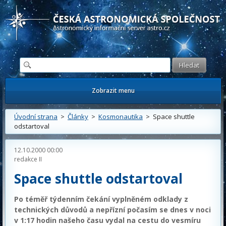
Česká astronomická společnost - Informační astronomický server
Zobrazit menu
Úvodní strana
>
Články
>
Kosmonautika
> Space shuttle
odstartoval
12.10.2000 00:00
redakce II
Space shuttle odstartoval
Po téměř týdenním čekání vyplněném odklady z
technických důvodů a nepřízní počasím se dnes v noci
v 1:17 hodin našeho času vydal na cestu do vesmíru