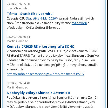
24.04.2026 05:00
Josef Chlachula
Téma - Statistika vesmíru
Časopis ČSU
Statistika & My 2026/4
přináší řadu zajímavých
článků z astronomie a kosmonautiky včetně
rozhovoru
s
předsedkyní ČASu Soňou Ehlerovou.
23.04.2026 20:34
Martin Gembec
Kometa C/2025 R3 v koronografu SOHO
V zorném poli koronografu LASCO C3 už je vidět kometa C/2025
R3 (PanSTARRS). Ta nyní projde jakoby mezi Sluncem a Zemí ve
vzdálenosti přibližně poloviny cesty ke Slunci, tedy 75 mil. km.
Můžeme očekávat, že uvidíme její pěkný iontový ohon. Aktuální
snímek zde:
https://soho.nascom.nasa.gov/data/realtime/c3/512/
08.04.2026 14:40
Martin Gembec
Neobvyklý zákryt Slunce z Artemis II
Posádka mise Artemis II posílá na Zemi unikátní snímky Země i
Měsíce. Jeden z nejpozoruhodnějších je zvláštní zatmění, kdy
Měsíc zakryl Slunce, ale srpek Země ležící vlevo mimo záběr