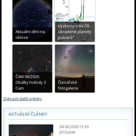
Výzkumy v AV ČR:
Aktuální dění na
Ukradené planety
obloze
pulsarů?
ČAM 06/2026:
Obálky hvězdy Z
Čtenářské
Cam
fotogalerie
Zobrazit další snímky
AKTUÁLNÍ ČLÁNKY
04.08.2026 15:30
Jiří Dušek