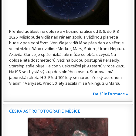
Přehled událostí na obloze a v kosmonautice od 3. 8. do 9. 8.
2026. Měsíc bude vidět nad ránem spolu s většinou planet a
bude v poslední čtvrti. Venuše je vidět lépe přes den a večer je
velmi nízko. Ráno uvidíme Merkur, Mars, Saturn, Uran i Neptun.
Aktivita Slunce je spíše nízká, ale může se občas zvýšit. Na
obloze létá dost meteorů, většina budou postupně Perseidy.
Starship stále pluje, Falcon 9 uskutečnil již 90 startů v roce 2026.
Na ISS se chystá výstup do volného kosmu. Startovat má
japonská raketa H-3. Před 100 lety se narodil český astronom
Vladimír Vanýsek. Před 50 lety začala mise Vikingu 2 u Marsu.
Další informace »
ČESKÁ ASTROFOTOGRAFIE MĚSÍCE