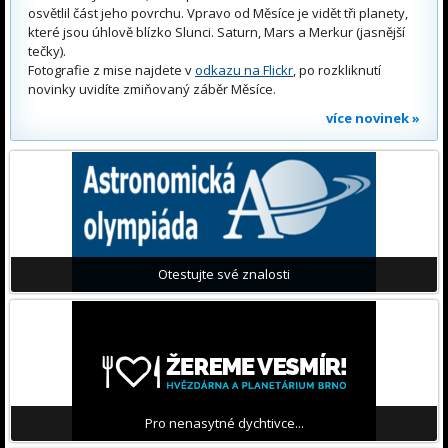
osvětlil část jeho povrchu. Vpravo od Měsíce je vidět tři planety,
které jsou úhlově blízko Slunci. Saturn, Mars a Merkur (jasnější
tečky).
Fotografie z mise najdete v
odkazu na Flickr
, po rozkliknutí
novinky uvidíte zmiňovaný záběr Měsíce.
více novinek »
Otestujte své znalosti
Pro nenasytné dychtivce...