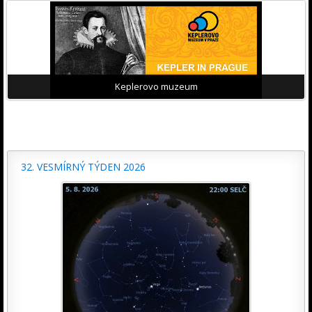
Keplerovo muzeum
32. VESMÍRNÝ TÝDEN 2026