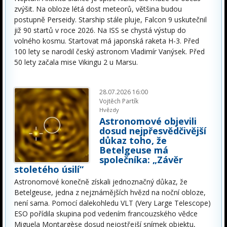
zvýšit. Na obloze létá dost meteorů, většina budou
postupně Perseidy. Starship stále pluje, Falcon 9 uskutečnil
již 90 startů v roce 2026. Na ISS se chystá výstup do
volného kosmu. Startovat má japonská raketa H-3. Před
100 lety se narodil český astronom Vladimír Vanýsek. Před
50 lety začala mise Vikingu 2 u Marsu.
28.07.2026 16:00
Vojtěch Partík
Hvězdy
Astronomové objevili
dosud nejpřesvědčivější
důkaz toho, že
Betelgeuse má
společníka: „Závěr
stoletého úsilí“
Astronomové konečně získali jednoznačný důkaz, že
Betelgeuse, jedna z nejznámějších hvězd na noční obloze,
není sama. Pomocí dalekohledu VLT (Very Large Telescope)
ESO pořídila skupina pod vedením francouzského vědce
Miguela Montargèse dosud nejostřejší snímek objektu,