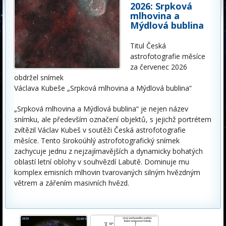
2026: Srpková
mlhovina a
Mýdlová bublina
Titul Česká
astrofotografie měsíce
za červenec 2026
obdržel snímek
Václava Kubeše „Srpková mlhovina a Mýdlová bublina“
„Srpková mlhovina a Mýdlová bublina“ je nejen název
snímku, ale především označení objektů, s jejichž portrétem
zvítězil Václav Kubeš v soutěži Česká astrofotografie
měsíce. Tento širokoúhlý astrofotografický snímek
zachycuje jednu z nejzajímavějších a dynamicky bohatých
oblastí letní oblohy v souhvězdí Labutě. Dominuje mu
komplex emisních mlhovin tvarovaných silným hvězdným
větrem a zářením masivních hvězd.