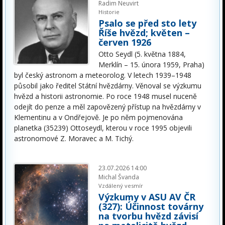
Radim Neuvirt
Historie
Psalo se před sto lety
Říše hvězd; květen –
červen 1926
Otto Seydl (5. května 1884,
Merklín – 15. února 1959, Praha)
byl český astronom a meteorolog. V letech 1939–1948
působil jako ředitel Státní hvězdárny. Věnoval se výzkumu
hvězd a historii astronomie. Po roce 1948 musel nuceně
odejít do penze a měl zapovězený přístup na hvězdárny v
Klementinu a v Ondřejově. Je po něm pojmenována
planetka (35239) Ottoseydl, kterou v roce 1995 objevili
astronomové Z. Moravec a M. Tichý.
23.07.2026 14:00
Michal Švanda
Vzdálený vesmír
Výzkumy v ASU AV ČR
(327): Účinnost továrny
na tvorbu hvězd závisí