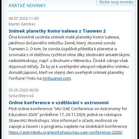
Vložte svoji novinku
KRÁTKÉ NOVINKY
06.07.2026 11:00
Martin Gembec
Snímek planetky Komo'oalewa z Tianwen 2
Čína konečně uvolnila snímek malé planetky Komo'oalewa,
jakéhosi dočasného měsíčku Země, který zkoumá sonda
Tianwen 2. O tom, že sonda úspěšně přiletěla k planetce a
srovnala s ní oběžnou rychlost víme díky sledování amatérskými
radioteleskopy, např. u Bochumi v Německu. Čínské zdroje však
doposud mlčely. Že by je k uveřejnění alespoň nějakého snímku
donutili Japonci, kteří ve stejný den uveřejnili snímek planetky
Torifune? Foto na
Xinhuanet.com
.
25.05.2026 00:00
Soňa Ehlerová
Online konference o vzdělávání v astronomii
Plně online konference "IAU OAE Conference on Astronomy for
Education 2026" proběhne 17.-20.11.2026; jedná se nástupce
Shaw-IAU Workshops. Více informací o účasti, možnosti se
zapojit a časem i o programu najdete na stránkách konference
https://astro4edu.org/workshops/iau-oae-conference-2026/
.