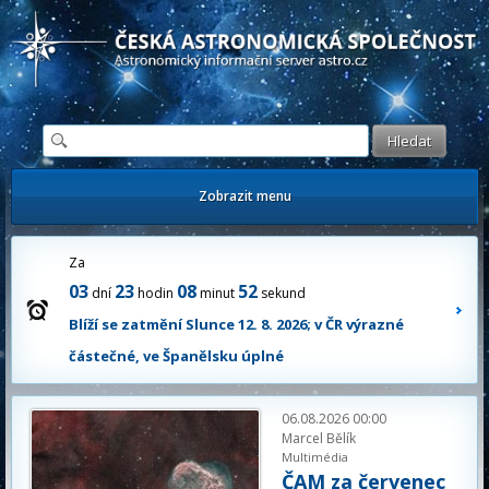
Česká astronomická společnost - Informační astronomický server
Zobrazit menu
Za
03
23
08
51
dní
hodin
minut
sekund
Blíží se zatmění Slunce 12. 8. 2026; v ČR výrazné
částečné, ve Španělsku úplné
06.08.2026 00:00
Marcel Bělík
Multimédia
ČAM za červenec