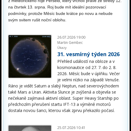
z meteorického roje Perseid, který vrcholí právě ze středy 12.
na čtvrtek 13. srpna. Roj bude mít ideální pozorovací
podmínky, protože Měsíc bude krátce po novu a nebude
svým svitem rušit noční oblohu.
26.07.2026 19:00
Martin Gembec
Úkazy
31. vesmírný týden 2026
Přehled událostí na obloze a v
kosmonautice od 27. 7. do 2. 8.
2026. Měsíc bude v úplňku. Večer
je velmi nízko na západě Venuše.
Ráno je vidět Saturn a slabý Neptun, nad severovýchodem
také Mars a Uran. Aktivita Slunce je zvýšená a objevila se
nečekaně zajímavá aktivní oblast. Super Heavy Starship po
předchozím přerušení startu IFT-13 a výměně motorů
dostala novou šanci, kterou však zprvu překazilo počasí.
25.07.2026 10:41