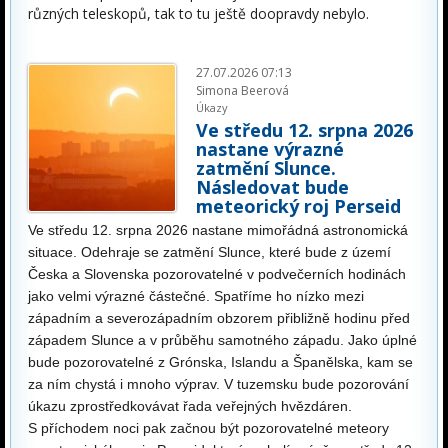
různých teleskopů, tak to tu ještě doopravdy nebylo.
27.07.2026 07:13
Simona Beerová
Úkazy
Ve středu 12. srpna 2026
nastane výrazné
zatmění Slunce.
Následovat bude
meteorický roj Perseid
Ve středu 12. srpna 2026 nastane mimořádná astronomická
situace. Odehraje se zatmění Slunce, které bude z území
Česka a Slovenska pozorovatelné v podvečerních hodinách
jako velmi výrazné částečné. Spatříme ho nízko mezi
západním a severozápadním obzorem přibližně hodinu před
západem Slunce a v průběhu samotného západu. Jako úplné
bude pozorovatelné z Grónska, Islandu a Španělska, kam se
za ním chystá i mnoho výprav. V tuzemsku bude pozorování
úkazu zprostředkovávat řada veřejných hvězdáren.
S příchodem noci pak začnou být pozorovatelné meteory