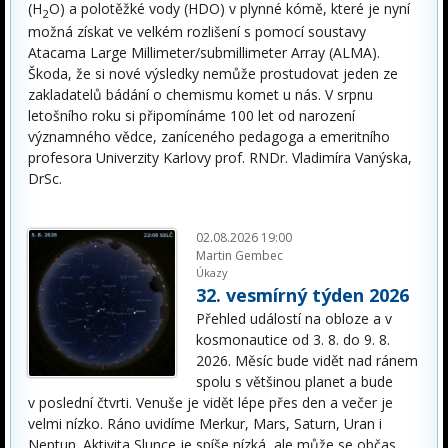
(H
O) a polotěžké vody (HDO) v plynné kómě, které je nyní
2
možná získat ve velkém rozlišení s pomocí soustavy
Atacama Large Millimeter/submillimeter Array (ALMA).
Škoda, že si nové výsledky nemůže prostudovat jeden ze
zakladatelů bádání o chemismu komet u nás. V srpnu
letošního roku si připomínáme 100 let od narození
významného vědce, zaníceného pedagoga a emeritního
profesora Univerzity Karlovy prof. RNDr. Vladimíra Vanýska,
DrSc.
02.08.2026 19:00
Martin Gembec
Úkazy
32. vesmírný týden 2026
Přehled událostí na obloze a v
kosmonautice od 3. 8. do 9. 8.
2026. Měsíc bude vidět nad ránem
spolu s většinou planet a bude
v poslední čtvrti. Venuše je vidět lépe přes den a večer je
velmi nízko. Ráno uvidíme Merkur, Mars, Saturn, Uran i
Neptun. Aktivita Slunce je spíše nízká, ale může se občas