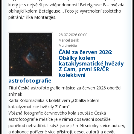
který je s největší pravděpodobností Betelgeuse B – hvězda
obíhající kolem Betelgeuse. „Toto je vyvrcholení stoletého
pátrání,“ říká Montargès.
28.07.2026 00:00
Marcel Bělík
Multimédia
ČAM za červen 2026:
Obálky kolem
kataklysmatické hvězdy
Z Cam, první SR/ČR
kolektivní
astrofotografie
Titul Česká astrofotografie měsíce za červen 2026 obdržel
snímek
Karla Kolomazníka s kolektivem „Obálky kolem
kataklyzmatické hvězdy Z Cam“
Vítězná fotografie červnového kola soutěže Česká
astrofotografie měsíce je v rámci dosavadní soutěže
poněkud netradiční. I když jsme již měli snímky s více autory,
a dokonce pořízené více přístroji, deset autorů a devět