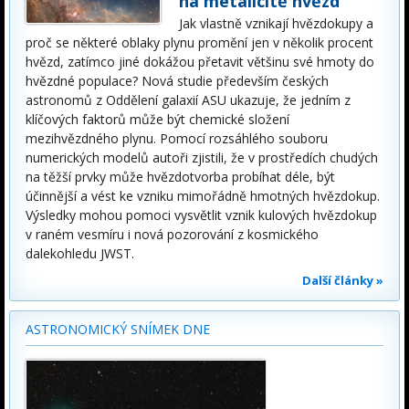
na metalicitě hvězd
Jak vlastně vznikají hvězdokupy a
proč se některé oblaky plynu promění jen v několik procent
hvězd, zatímco jiné dokážou přetavit většinu své hmoty do
hvězdné populace? Nová studie především českých
astronomů z Oddělení galaxií ASU ukazuje, že jedním z
klíčových faktorů může být chemické složení
mezihvězdného plynu. Pomocí rozsáhlého souboru
numerických modelů autoři zjistili, že v prostředích chudých
na těžší prvky může hvězdotvorba probíhat déle, být
účinnější a vést ke vzniku mimořádně hmotných hvězdokup.
Výsledky mohou pomoci vysvětlit vznik kulových hvězdokup
v raném vesmíru i nová pozorování z kosmického
dalekohledu JWST.
Další články »
ASTRONOMICKÝ SNÍMEK DNE