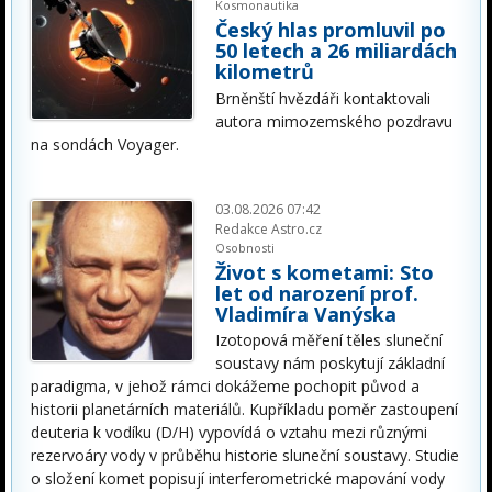
Kosmonautika
Český hlas promluvil po
50 letech a 26 miliardách
kilometrů
Brněnští hvězdáři kontaktovali
autora mimozemského pozdravu
na sondách Voyager.
03.08.2026 07:42
Redakce Astro.cz
Osobnosti
Život s kometami: Sto
let od narození prof.
Vladimíra Vanýska
Izotopová měření těles sluneční
soustavy nám poskytují základní
paradigma, v jehož rámci dokážeme pochopit původ a
historii planetárních materiálů. Kupříkladu poměr zastoupení
deuteria k vodíku (D/H) vypovídá o vztahu mezi různými
rezervoáry vody v průběhu historie sluneční soustavy. Studie
o složení komet popisují interferometrické mapování vody