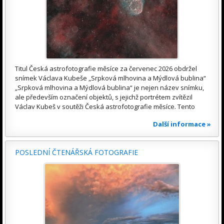
Titul Česká astrofotografie měsíce za červenec 2026 obdržel
snímek Václava Kubeše „Srpková mlhovina a Mýdlová bublina“
„Srpková mlhovina a Mýdlová bublina“ je nejen název snímku,
ale především označení objektů, s jejichž portrétem zvítězil
Václav Kubeš v soutěži Česká astrofotografie měsíce. Tento
Další informace »
POSLEDNÍ ČTENÁŘSKÁ FOTOGRAFIE