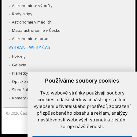
Astronomické výpočty
Rady a tipy
Astronomie v médiích
Mapa astronomie v Česku
Astronomické fórum
VYBRANÉ WEBY ČAS
Hvězdy
Galaxie
Planetky
Používáme soubory cookies
Optické úkazy v atmosféře
Sluneční soustava
Tyto webové stránky používají soubory
Komety a meteory
cookies a další sledovací nástroje s cílem
vylepšení uživatelského prostředí, zobrazení
přizpůsobeného obsahu a reklam, analýzy
© 2026
Česká astronomická společnost
|
Hvězdárna a planetárium
Brno spolupracuje se serverem Astro.cz
návštěvnosti webových stránek a zjištění
zdroje návštěvnosti.