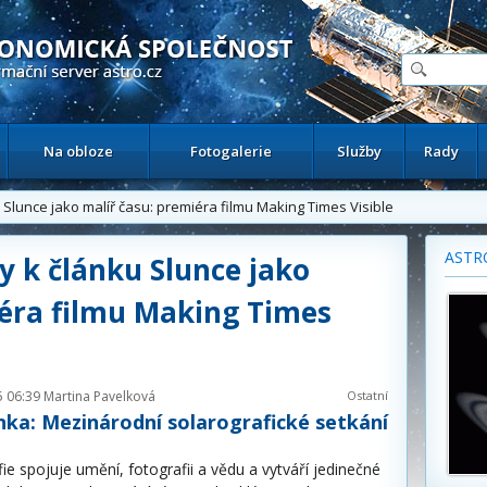
ační astronomický server
Na obloze
Fotogalerie
Služby
Rady
 Slunce jako malíř času: premiéra filmu Making Times Visible
ASTR
ky k článku Slunce jako
iéra filmu Making Times
5 06:39
Martina Pavelková
Ostatní
ka: Mezinárodní solarografické setkání
fie spojuje umění, fotografii a vědu a vytváří jedinečné