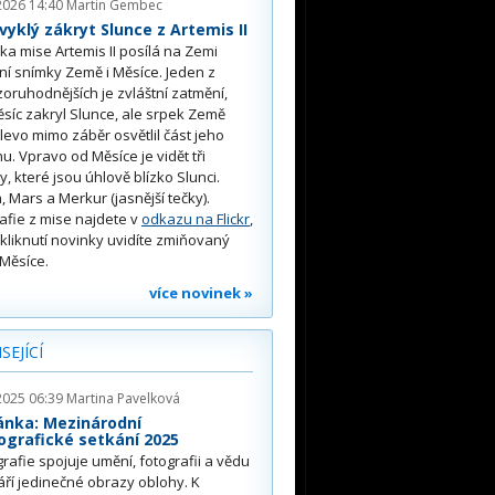
2026 14:40
Martin Gembec
yklý zákryt Slunce z Artemis II
a mise Artemis II posílá na Zemi
ní snímky Země i Měsíce. Jeden z
oruhodnějších je zvláštní zatmění,
síc zakryl Slunce, ale srpek Země
 vlevo mimo záběr osvětlil část jeho
u. Vpravo od Měsíce je vidět tři
y, které jsou úhlově blízko Slunci.
, Mars a Merkur (jasnější tečky).
afie z mise najdete v
odkazu na Flickr
,
kliknutí novinky uvidíte zmiňovaný
Měsíce.
více novinek »
SEJÍCÍ
2025 06:39
Martina Pavelková
ánka: Mezinárodní
ografické setkání 2025
grafie spojuje umění, fotografii a vědu
áří jedinečné obrazy oblohy. K