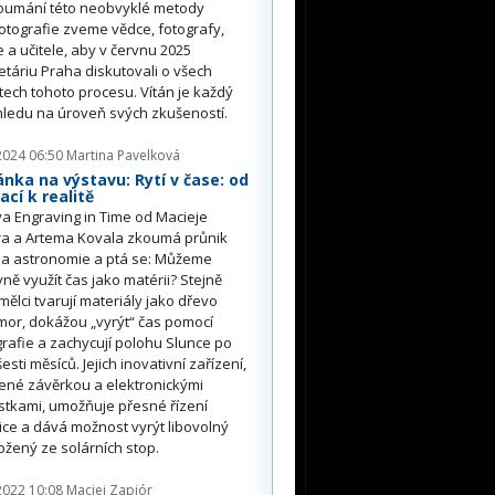
oumání této neobvyklé metody
otografie zveme vědce, fotografy,
 a učitele, aby v červnu 2025
etáriu Praha diskutovali o všech
ech tohoto procesu. Vítán je každý
ledu na úroveň svých zkušeností.
2024 06:50
Martina Pavelková
nka na výstavu: Rytí v čase: od
ací k realitě
a Engraving in Time od Macieje
ra a Artema Kovala zkoumá průnik
 a astronomie a ptá se: Můžeme
vně využít čas jako matérii? Stejně
mělci tvarují materiály jako dřevo
or, dokážou „vyrýt“ čas pomocí
grafie a zachycují polohu Slunce po
esti měsíců. Jejich inovativní zařízení,
ené závěrkou a elektronickými
tkami, umožňuje přesné řízení
ce a dává možnost vyrýt libovolný
ložený ze solárních stop.
2022 10:08
Maciej Zapiór