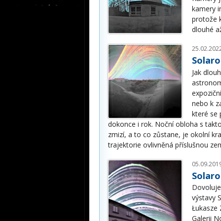
kamery i
protože 
dlouhé a
25.02.202
Solaro
Jak dlou
astronom
expozičn
nebo k z
které se
dokonce i rok. Noční obloha s ta
zmizí, a to co zůstane, je okolní k
trajektorie ovlivněná příslušnou ze
05.09.201
Solaro
Dovolujem
výstavy 
Łukasze 
Galerii N