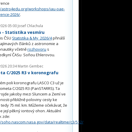
rence
//astro4edu.org/workshops/iau-oae-
rence-2026/
.
2026 05:00
Josef Chlachula
- Statistika vesmíru
is ČSU
Statistika & My 2026/4
přináší
ajímavých článků z astronomie a
nautiky včetně
rozhovoru
s
edkyní ČASu Soňou Ehlerovou.
2026 20:34
Martin Gembec
ta C/2025 R3 v koronografu
O
ém poli koronografu LASCO C3 už je
kometa C/2025 R3 (PanSTARRS). Ta
rojde jakoby mezi Sluncem a Zemí ve
nosti přibližně poloviny cesty ke
, tedy 75 mil. km. Můžeme očekávat, že
e její pěkný iontový ohon. Aktuální
k zde:
//soho.nascom.nasa.gov/data/realtime/c3/512/