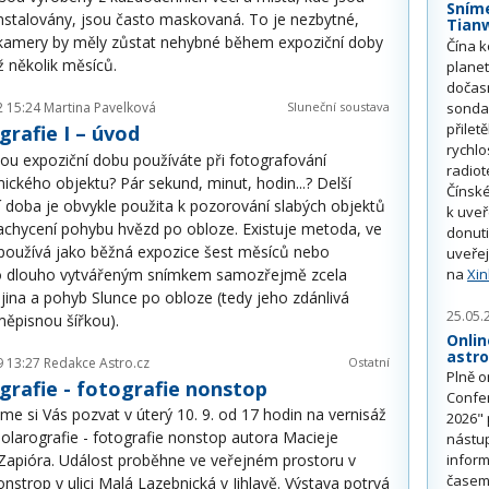
Sním
nstalovány, jsou často maskovaná. To je nezbytné,
Tian
kamery by měly zůstat nehybné během expoziční doby
Čína k
ž několik měsíců.
plane
dočas
sonda
2 15:24
Martina Pavelková
Sluneční soustava
přilet
grafie I – úvod
rychlo
hou expoziční dobu používáte při fotografování
radiot
ického objektu? Pár sekund, minut, hodin...? Delší
Čínské
í doba je obvykle použita k pozorování slabých objektů
k uve
achycení pohybu hvězd po obloze. Existuje metoda, ve
donuti
 používá jako běžná expozice šest měsíců nebo
uveřej
kto dlouho vytvářeným snímkem samozřejmě zcela
na
Xi
rajina a pohyb Slunce po obloze (tedy jeho zdánlivá
25.05.
měpisnou šířkou).
Onlin
astr
9 13:27
Redakce Astro.cz
Ostatní
Plně o
grafie - fotografie nonstop
Confe
e si Vás pozvat v úterý 10. 9. od 17 hodin na vernisáž
2026" 
Solarografie - fotografie nonstop autora Macieje
nástu
Zapióra. Událost proběhne ve veřejném prostoru v
inform
časem 
onstrop v ulici Malá Lazebnická v Jihlavě. Výstava potrvá