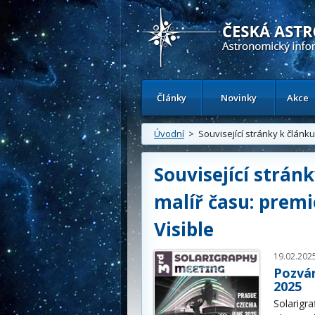
Česká astronomická společnost - Inform
Články
Novinky
Akce
Úvodní
> Související stránky k článku
Související strán
malíř času: prem
Visible
19.02.202
Pozván
2025
Solarigra