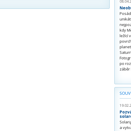
08.04.
Neobv
Posádk
unikát
nejpoz
kdy Mě
ležící
povrch
planet
Saturn
Fotogr
po roz
záběr 
SOUVI
19.02.
Pozv
solar
Solari
a vytv