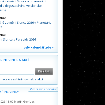
čné zatmění Slunce a pozorování
d s degustací vína ve slánské
árně
2026
né zatmění Slunce 2026 v Planetáriu
va
2026
í Slunce a Perseidy 2026
celý kalendář zde »
R NOVINEK A AKCÍ
rmace o zasílání novinek a akcí
Vložte svoji novinku
KÉ NOVINKY
2026 11:00
Martin Gembec