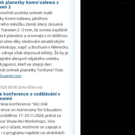
ek planetky Komo'oalewa z
wen 2
onečně uvolnila snímek malé
tky Komo'oalewa, jakéhosi
ného měsíčku Země, který zkoumá
 Tianwen 2. O tom, že sonda úspěšně
ěla k planetce a srovnala s ní oběžnou
st víme díky sledování amatérskými
eleskopy, např. u Bochumi v Německu.
 zdroje však doposud mlčely. Že by je
řejnění alespoň nějakého snímku
li Japonci, kteří ve stejný den
nili snímek planetky Torifune? Foto
nhuanet.com
.
2026 00:00
Soňa Ehlerová
e konference o vzdělávání v
onomii
nline konference "IAU OAE
rence on Astronomy for Education
proběhne 17.-20.11.2026; jedná se
pce Shaw-IAU Workshops. Více
ací o účasti, možnosti se zapojit a
i o programu najdete na stránkách