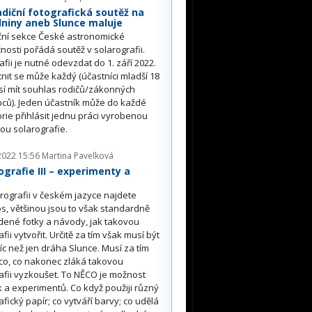
diční fotografická soutěž na
niny aneb Slunce maluje
ční sekce České astronomické
nosti pořádá soutěž v solarografii.
afii je nutné odevzdat do 1. září 2022.
nit se může každý (účastníci mladší 18
sí mít souhlas rodičů/zákonných
ců). Jeden účastník může do každé
rie přihlásit jednu práci vyrobenou
u solarografie.
2022 15:56
Martina Pavelková
ografie III – experimenty a
y
rografii v českém jazyce najdete
s, většinou jsou to však standardně
ené fotky a návody, jak takovou
afii vytvořit. Určitě za tím však musí být
íc než jen dráha Slunce. Musí za tím
co, co nakonec zláká takovou
afii vyzkoušet. To NĚCO je možnost
 a experimentů. Co když použiji různý
afický papír; co vytváří barvy; co udělá