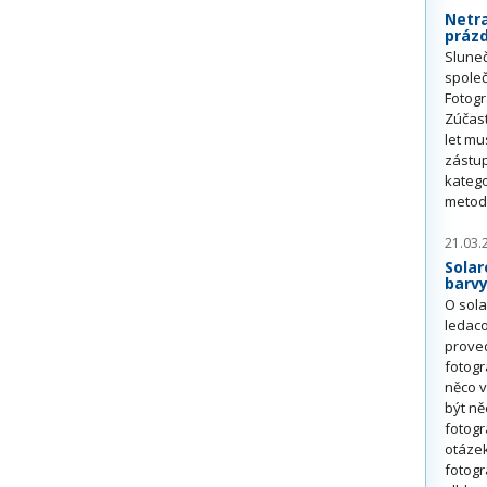
Netra
prázd
Slune
společ
Fotogr
Zúčast
let mu
zástup
katego
metodo
21.03.
Solar
barv
O sola
ledaco
proved
fotogr
něco v
být ně
fotogr
otázek
fotogr