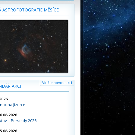
Á ASTROFOTOGRAFIE MĚSÍCE
Vložte novou akci
NDÁŘ AKCÍ
2026
noc na Jizerce
16.08.2026
tov – Perseidy 2026
15.08.2026