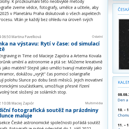
blohy. K prozkoumání této neobvyklé metody
ografie zveme vědce, fotografy, umělce a učitele, aby
ČESK
 2025 v Planetáriu Praha diskutovali o všech aspektech
rocesu. Vítán je každý bez ohledu na úroveň svých
4 06:50
Martina Pavelková
Ostatní
ka na výstavu: Rytí v čase: od simulací
itě
Engraving in Time od Macieje Zapióra a Artema Kovala
růnik umění a astronomie a ptá se: Můžeme kreativně
s jako matérii? Stejně jako umělci tvarují materiály jako
mramor, dokážou „vyrýt“ čas pomocí solarigrafie
jí polohu Slunce po dobu šesti měsíců. Jejich inovativní
KALE
ktronickými součástkami, umožňuje přesné řízení
olný text složený ze solárních stop.
08.08.
Den a 
2 10:08
Maciej Zapiór
Multimédia
iční fotografická soutěž na prázdniny
10. – 
lunce maluje
Chomu
 sekce České astronomické společnosti pořádá soutěž
11. – 
rafii. Fotografii je nutné odevzdat do 1. září 2022.