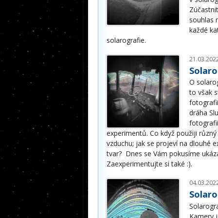
Zúčastnit
souhlas 
každé ka
solarografie.
21.03.202
Solaro
O solaro
to však 
fotografi
dráha Sl
fotograf
experimentů. Co když použiji různý f
vzduchu; jak se projeví na dlouhé ex
tvar? Dnes se Vám pokusíme ukázat
Zaexperimentujte si také :).
04.03.202
Solaro
Solarogra
Kamery j