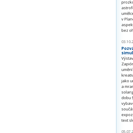
prozk
astrof
umělce
v Plan
aspekt
bez oh
03.10.
Pozvá
simul
Výstav
Zapió
umění
kreati
jako u
a mram
solari
dobu š
vybav
součás
expozi
text s
05.07.