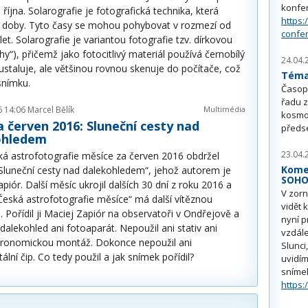
konfe
října. Solarografie je fotografická technika, která
https:
í doby. Tyto časy se mohou pohybovat v rozmezí od
confe
et. Solarografie je variantou fotografie tzv. dírkovou
“), přičemž jako fotocitlivý materiál používá černobílý
24.04.
eustaluje, ale většinou rovnou skenuje do počítače, což
Téma 
snímku.
Časop
řadu z
6 14:06
Marcel Bělík
Multimédia
kosmo
 červen 2016: Sluneční cesty nad
předs
ohledem
23.04.
ská astrofotografie měsíce za červen 2016 obdržel
Kome
Sluneční cesty nad dalekohledem“, jehož autorem je
SOH
piór. Další měsíc ukrojil dalších 30 dní z roku 2016 a
V zorn
Česká astrofotografie měsíce“ má další vítěznou
vidět 
i. Pořídil ji Maciej Zapiór na observatoři v Ondřejově a
nyní p
l dalekohled ani fotoaparát. Nepoužil ani stativ ani
vzdále
astronomickou montáž. Dokonce nepoužil ani
Slunci
tální čip. Co tedy použil a jak snímek pořídil?
uvidím
sníme
https: