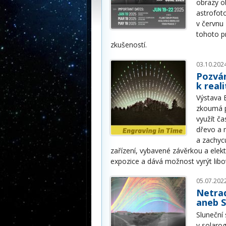
obrazy o
astrofot
v červnu
tohoto p
zkušeností.
03.10.202
Pozván
k real
Výstava 
zkoumá p
využít ča
dřevo a 
a zachycu
zařízení, vybavené závěrkou a ele
expozice a dává možnost vyrýt libov
05.07.202
Netrad
aneb S
Sluneční
v solarog