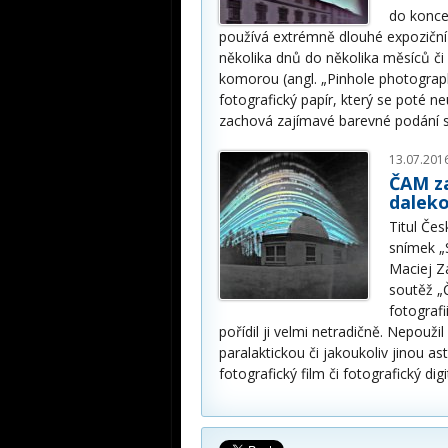
do konce 
používá extrémně dlouhé expozičn
několika dnů do několika měsíců či l
komorou (angl. „Pinhole photography
fotografický papír, který se poté n
zachová zajímavé barevné podání 
13.07.201
ČAM za
dalek
Titul Če
snímek „
Maciej Za
soutěž „
fotografi
pořídil ji velmi netradičně. Nepouži
paralaktickou či jakoukoliv jinou 
fotografický film či fotografický digi