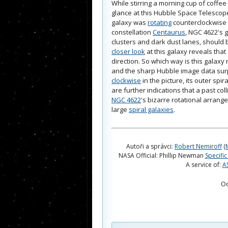
While stirring a morning cup of coffee
glance at this Hubble Space Telescop
galaxy was
rotating
counterclockwise i
constellation
Centaurus
, NGC 4622's 
clusters and dark dust lanes, should be
closer look
at this galaxy reveals tha
direction. So which way is this galaxy 
and the sharp Hubble image data surpri
clockwise
in the picture, its outer spi
are further indications that a past co
NGC 4622
's bizarre rotational arran
large
spiral galaxies
.
Autoři a správci:
Robert Nemiroff
(
NASA Official: Phillip Newman
Specific
A service of:
A
O