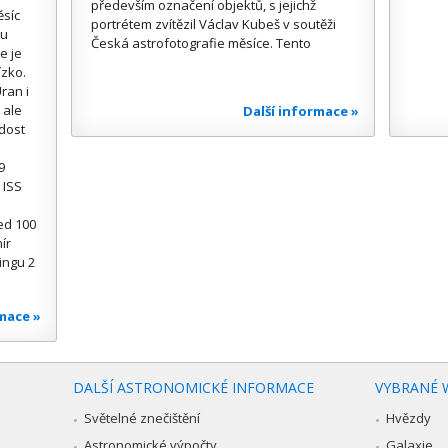
především označení objektů, s jejichž
ěsíc
portrétem zvítězil Václav Kubeš v soutěži
ou
Česká astrofotografie měsíce. Tento
e je
ízko.
ran i
 ale
Další informace »
 dost
9
 ISS
ed 100
ír
ingu 2
rmace »
DALŠÍ ASTRONOMICKÉ INFORMACE
VYBRANÉ 
Světelné znečištění
Hvězdy
Astronomické výpočty
Galaxie