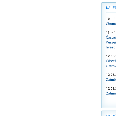
KALE
10. – 
Chomu
11. – 
Částe
Persei
hvězd
12.08.
Částeč
Ostra
12.08.
Zatměn
12.08.
Zatměn
ODBĚ