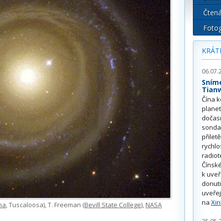
Čtená
Fotog
KRÁT
06.07.
Sním
Tian
Čína k
plane
dočas
sonda
přilet
rychlo
radiot
Čínské
k uve
donuti
uveřej
na
Xi
ma
, Tuscaloosa), T. Freeman (
Bevill State College
),
NASA