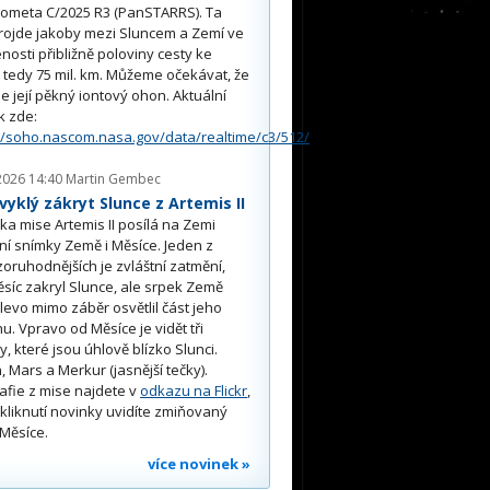
kometa C/2025 R3 (PanSTARRS). Ta
rojde jakoby mezi Sluncem a Zemí ve
nosti přibližně poloviny cesty ke
, tedy 75 mil. km. Můžeme očekávat, že
e její pěkný iontový ohon. Aktuální
k zde:
//soho.nascom.nasa.gov/data/realtime/c3/512/
2026 14:40
Martin Gembec
yklý zákryt Slunce z Artemis II
a mise Artemis II posílá na Zemi
ní snímky Země i Měsíce. Jeden z
oruhodnějších je zvláštní zatmění,
síc zakryl Slunce, ale srpek Země
 vlevo mimo záběr osvětlil část jeho
u. Vpravo od Měsíce je vidět tři
y, které jsou úhlově blízko Slunci.
, Mars a Merkur (jasnější tečky).
afie z mise najdete v
odkazu na Flickr
,
kliknutí novinky uvidíte zmiňovaný
Měsíce.
více novinek »