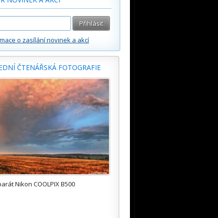
rmace o zasílání novinek a akcí
EDNÍ ČTENÁŘSKÁ FOTOGRAFIE
parát Nikon COOLPIX B500