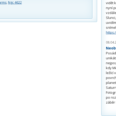
 arms
,
Ngc 4622
vidět 
nyní p
vzdále
Slunci
uvidím
sníme
https:
08.04.
Neobv
Posádk
unikát
nejpoz
kdy Mě
ležící
povrch
planet
Saturn
Fotogr
po roz
záběr 