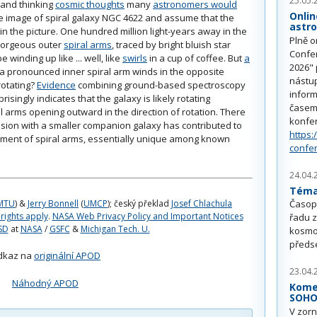
25.05.
 and thinking
cosmic thoughts
many
astronomers would
Onlin
e image of spiral galaxy NGC 4622 and assume that the
astr
n the picture. One hundred million light-years away in the
Plně o
gorgeous outer
spiral arms
, traced by bright bluish star
Confe
 winding up like ... well, like
swirls
in a cup of coffee. But
a
2026" 
t a pronounced inner spiral arm winds in the opposite
nástu
rotating?
Evidence
combining ground-based spectroscopy
inform
singly indicates that the galaxy is likely rotating
časem 
ral arms opening outward in the direction of rotation. There
konfe
llision with a smaller companion galaxy has contributed to
https:
gement of spiral arms, essentially unique among known
confe
24.04.
Téma 
Časop
MTU
) &
Jerry Bonnell
(
UMCP
); český překlad
Josef Chlachula
 rights apply
.
NASA Web Privacy Policy and Important Notices
řadu z
SD
at
NASA
/
GSFC
&
Michigan Tech. U.
kosmo
předs
dkaz na
originální APOD
23.04.
Náhodný APOD
Kome
SOH
V zorn