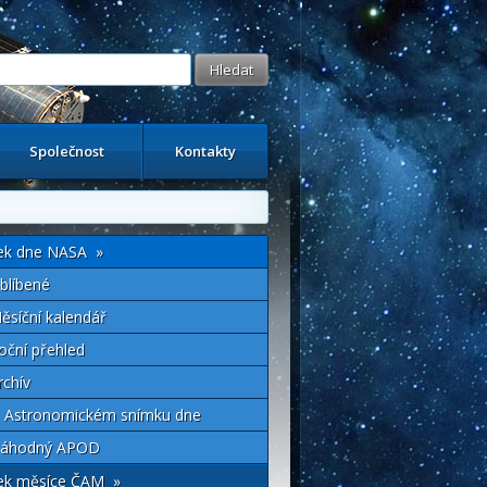
Společnost
Kontakty
ek dne NASA »
blíbené
ěsíční kalendář
oční přehled
rchív
 Astronomickém snímku dne
áhodný APOD
ek měsíce ČAM »