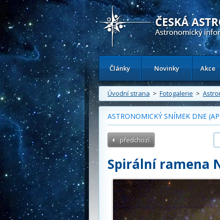
Česká astronomická společnost - Inform
Články
Novinky
Akce
Úvodní strana
>
Fotogalerie
>
Astro
ASTRONOMICKÝ SNÍMEK DNE (APO
předchozí
Spirální ramena 