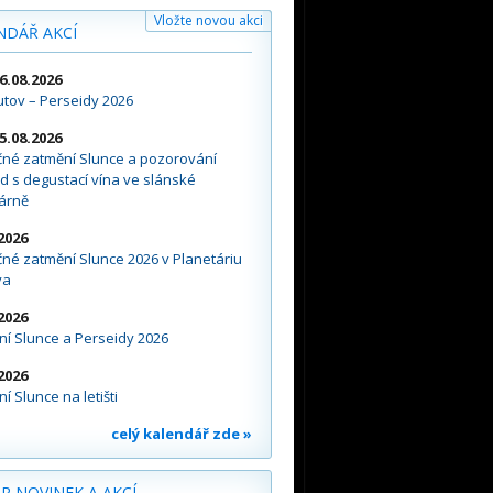
Vložte novou akci
NDÁŘ AKCÍ
16.08.2026
tov – Perseidy 2026
15.08.2026
čné zatmění Slunce a pozorování
d s degustací vína ve slánské
árně
2026
né zatmění Slunce 2026 v Planetáriu
va
2026
í Slunce a Perseidy 2026
2026
í Slunce na letišti
celý kalendář zde »
R NOVINEK A AKCÍ