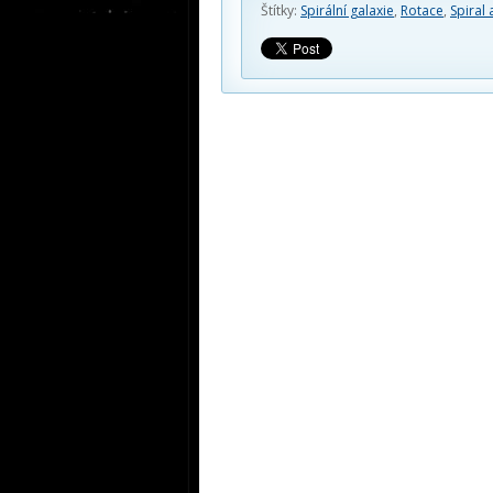
Štítky:
Spirální galaxie
,
Rotace
,
Spiral