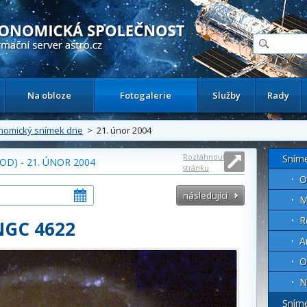
ační astronomický server
Na obloze
Fotogalerie
Služby
Rady
nomický snímek dne
> 21. únor 2004
Roztáhnout
Sním
D) - 21. ÚNOR 2004
stránku
O
následující
M
R
NGC 4622
A
O
N
Sním