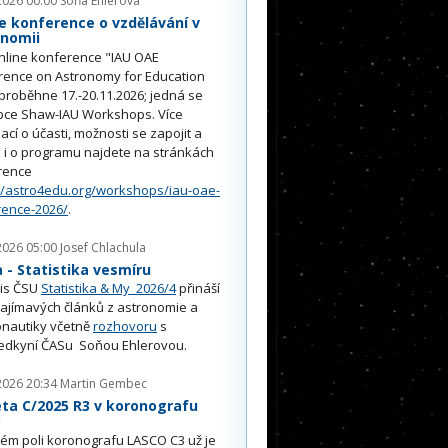
2026 00:00
Soňa Ehlerová
e konference o vzdělávání v
onomii
nline konference "IAU OAE
rence on Astronomy for Education
proběhne 17.-20.11.2026; jedná se
pce Shaw-IAU Workshops. Více
ací o účasti, možnosti se zapojit a
i o programu najdete na stránkách
rence
//astro4edu.org/workshops/iau-oae-
rence-2026/
.
2026 05:00
Josef Chlachula
- Statistika vesmíru
is ČSU
Statistika & My 2026/4
přináší
ajímavých článků z astronomie a
nautiky včetně
rozhovoru
s
edkyní ČASu Soňou Ehlerovou.
2026 20:34
Martin Gembec
ta C/2025 R3 v koronografu
O
ém poli koronografu LASCO C3 už je