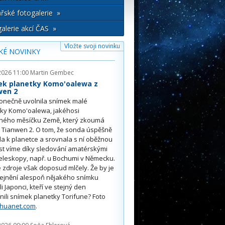
řské fotogalerie »
alerie akcí ČAS »
Vložte svoji novinku
KÉ NOVINKY
2026 11:00
Martin Gembec
ek planetky Komo'oalewa z
wen 2
onečně uvolnila snímek malé
tky Komo'oalewa, jakéhosi
ného měsíčku Země, který zkoumá
 Tianwen 2. O tom, že sonda úspěšně
ěla k planetce a srovnala s ní oběžnou
st víme díky sledování amatérskými
eleskopy, např. u Bochumi v Německu.
 zdroje však doposud mlčely. Že by je
řejnění alespoň nějakého snímku
li Japonci, kteří ve stejný den
nili snímek planetky Torifune? Foto
nhuanet.com
.