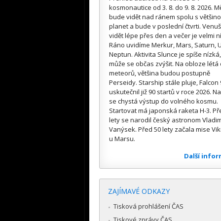
kosmonautice od 3. 8. do 9. 8. 2026. M
bude vidět nad ránem spolu s většin
planet a bude v poslední čtvrti. Venuš
vidět lépe přes den a večer je velmi n
Ráno uvidíme Merkur, Mars, Saturn, U
Neptun. Aktivita Slunce je spíše nízká,
může se občas zvýšit. Na obloze létá
meteorů, většina budou postupně
Perseidy. Starship stále pluje, Falcon 
uskutečnil již 90 startů v roce 2026. Na
se chystá výstup do volného kosmu.
Startovat má japonská raketa H-3. Př
lety se narodil český astronom Vladim
Vanýsek. Před 50 lety začala mise Vik
u Marsu.
Další info
ZAJÍMAVÉ ODKAZY
Tisková prohlášení ČAS
Tiskové zprávy ČAS