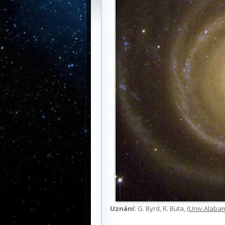
Uznání:
G. Byrd, R. Buta, (
Univ.Alaba