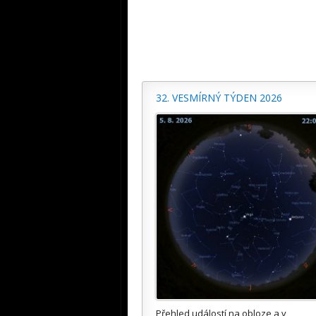
32. VESMÍRNÝ TÝDEN 2026
Přehled událostí na obloze a v