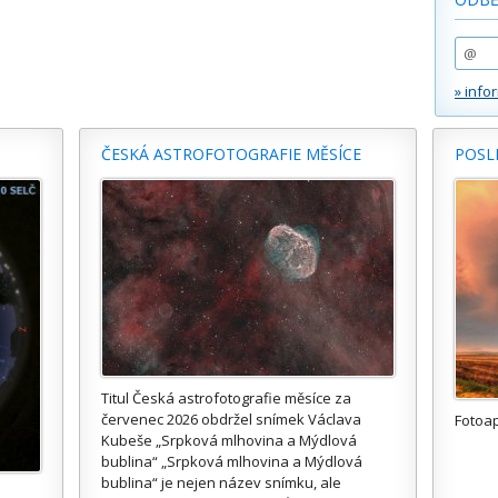
» info
ČESKÁ ASTROFOTOGRAFIE MĚSÍCE
POSL
Titul Česká astrofotografie měsíce za
červenec 2026 obdržel snímek Václava
Fotoa
Kubeše „Srpková mlhovina a Mýdlová
bublina“ „Srpková mlhovina a Mýdlová
bublina“ je nejen název snímku, ale