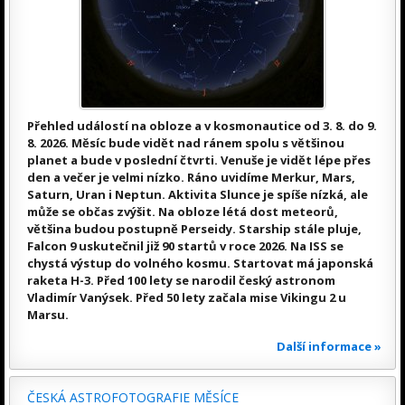
Přehled událostí na obloze a v kosmonautice od 3. 8. do 9.
8. 2026. Měsíc bude vidět nad ránem spolu s většinou
planet a bude v poslední čtvrti. Venuše je vidět lépe přes
den a večer je velmi nízko. Ráno uvidíme Merkur, Mars,
Saturn, Uran i Neptun. Aktivita Slunce je spíše nízká, ale
může se občas zvýšit. Na obloze létá dost meteorů,
většina budou postupně Perseidy. Starship stále pluje,
Falcon 9 uskutečnil již 90 startů v roce 2026. Na ISS se
chystá výstup do volného kosmu. Startovat má japonská
raketa H-3. Před 100 lety se narodil český astronom
Vladimír Vanýsek. Před 50 lety začala mise Vikingu 2 u
Marsu.
Další informace »
ČESKÁ ASTROFOTOGRAFIE MĚSÍCE