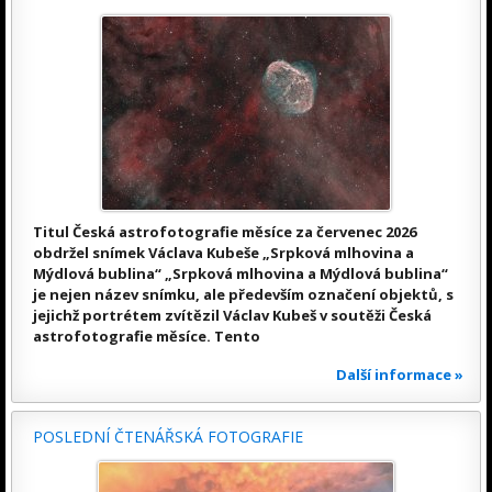
Titul Česká astrofotografie měsíce za červenec 2026
obdržel snímek Václava Kubeše „Srpková mlhovina a
Mýdlová bublina“ „Srpková mlhovina a Mýdlová bublina“
je nejen název snímku, ale především označení objektů, s
jejichž portrétem zvítězil Václav Kubeš v soutěži Česká
astrofotografie měsíce. Tento
Další informace »
POSLEDNÍ ČTENÁŘSKÁ FOTOGRAFIE