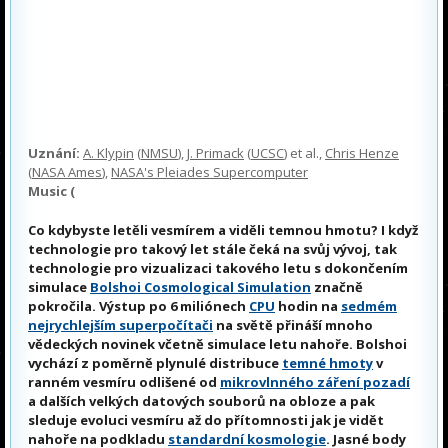
Uznání:
A. Klypin
(
NMSU
),
J. Primack
(
UCSC
) et al.,
Chris Henze
(
NASA Ames
),
NASA's Pleiades Supercomputer
Music (
Co kdybyste letěli vesmírem a viděli temnou hmotu? I když
technologie pro takový let stále čeká na svůj vývoj, tak
technologie pro vizualizaci takového letu s dokončením
simulace
Bolshoi Cosmological Simulation
značně
pokročila. Výstup po 6 miliónech
CPU
hodin na
sedmém
nejrychlejším superpočítači
na světě přináší mnoho
vědeckých novinek včetně simulace letu nahoře. Bolshoi
vychází z poměrně plynulé distribuce
temné hmoty
v
ranném vesmíru odlišené od
mikrovlnného záření pozadí
a dalších velkých datových souborů na obloze a pak
sleduje evoluci vesmíru až do přítomnosti jak je vidět
nahoře na podkladu
standardní kosmologie
. Jasné body