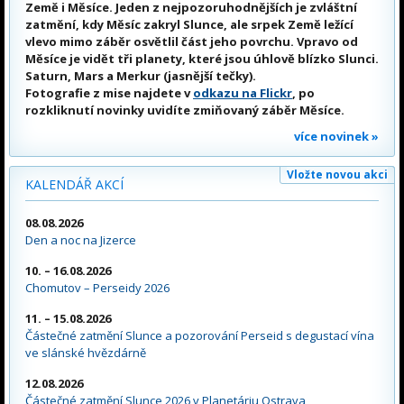
Země i Měsíce. Jeden z nejpozoruhodnějších je zvláštní
zatmění, kdy Měsíc zakryl Slunce, ale srpek Země ležící
vlevo mimo záběr osvětlil část jeho povrchu. Vpravo od
Měsíce je vidět tři planety, které jsou úhlově blízko Slunci.
Saturn, Mars a Merkur (jasnější tečky).
Fotografie z mise najdete v
odkazu na Flickr
, po
rozkliknutí novinky uvidíte zmiňovaný záběr Měsíce.
více novinek »
Vložte novou akci
KALENDÁŘ AKCÍ
08.08.2026
Den a noc na Jizerce
10. – 16.08.2026
Chomutov – Perseidy 2026
11. – 15.08.2026
Částečné zatmění Slunce a pozorování Perseid s degustací vína
ve slánské hvězdárně
12.08.2026
Částečné zatmění Slunce 2026 v Planetáriu Ostrava