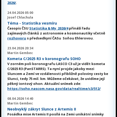
2026/
.
24.04.2026 05:00
Josef Chlachula
Téma - Statistika vesmíru
Časopis ČSU
Statistika & My 2026/4
přináší řadu
zajímavých článků z astronomie a kosmonautiky včetně
rozhovoru
s předsedkyní ČASu Soňou Ehlerovou.
23.04.2026 20:34
Martin Gembec
Kometa C/2025 R3 v koronografu SOHO
V zorném poli koronografu LASCO C3 už je vidět kometa
C/2025 R3 (PanSTARRS). Ta nyní projde jakoby mezi
Sluncem a Zemí ve vzdálenosti přibližně poloviny cesty ke
Slunci, tedy 75 mil. km. Můžeme očekávat, že uvidíme její
pěkný iontový ohon. Aktuální snímek zde:
https://soho.nascom.nasa.gov/data/realtime/c3/512/
08.04.2026 14:40
Martin Gembec
Neobvyklý zákryt Slunce z Artemis II
Posádka mise Artemis II posílá na Zemi unikátní snímky