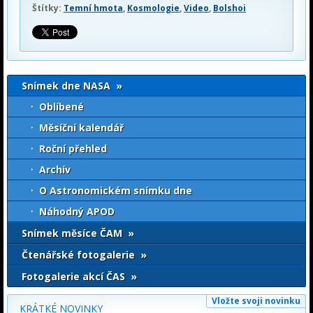
Štítky:
Temní hmota
,
Kosmologie
,
Video
,
Bolshoi
Snímek dne NASA »
Oblíbené
Měsíční kalendář
Roční přehled
Archív
O Astronomickém snímku dne
Náhodný APOD
Snímek měsíce ČAM »
Čtenářské fotogalerie »
Fotogalerie akcí ČAS »
Vložte svoji novinku
KRÁTKÉ NOVINKY