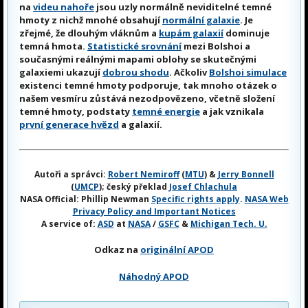
na
videu nahoře
jsou uzly normálně neviditelné temné
hmoty z nichž mnohé obsahují
normální galaxie
. Je
zřejmé, že dlouhým vláknům a
kupám galaxií
dominuje
temná hmota.
Statistické srovnání
mezi Bolshoi a
současnými reálnými mapami oblohy se skutečnými
galaxiemi ukazují
dobrou shodu
. Ačkoliv
Bolshoi simulace
existenci temné hmoty podporuje, tak mnoho otázek o
našem vesmíru zůstává nezodpovězeno, včetně složení
temné hmoty, podstaty
temné energie
a jak vznikala
první generace hvězd
a galaxií.
Autoři a správci:
Robert Nemiroff
(
MTU
) &
Jerry Bonnell
(
UMCP
); český překlad
Josef Chlachula
NASA Official: Phillip Newman
Specific rights apply
.
NASA Web
Privacy Policy and Important Notices
A service of:
ASD
at
NASA
/
GSFC
&
Michigan Tech. U.
Odkaz na
originální APOD
Náhodný APOD