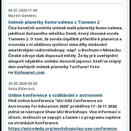
06.07.2026 11:00
Martin Gembec
Snímek planetky Komo'oalewa z Tianwen 2
Čína konečně uvolnila snímek malé planetky Komo'oalewa,
jakéhosi dočasného měsíčku Země, který zkoumá sonda
Tianwen 2. O tom, že sonda úspěšně přiletěla k planetce a
srovnala s ní oběžnou rychlost víme díky sledování
amatérskými radioteleskopy, např. u Bochumi v Německu.
Čínské zdroje však doposud mlčely. Že by je k uveřejnění
alespoň nějakého snímku donutili Japonci, kteří ve stejný
den uveřejnili snímek planetky Torifune? Foto
na
Xinhuanet.com
.
25.05.2026 00:00
Soňa Ehlerová
Online konference o vzdělávání v astronomii
Plně online konference "IAU OAE Conference on
Astronomy for Education 2026" proběhne 17.-20.11.2026;
jedná se nástupce Shaw-IAU Workshops. Více informací o
účasti, možnosti se zapojit a časem i o programu najdete
na stránkách konference
https://astro4edu.org/workshops/iau-oae-conference-