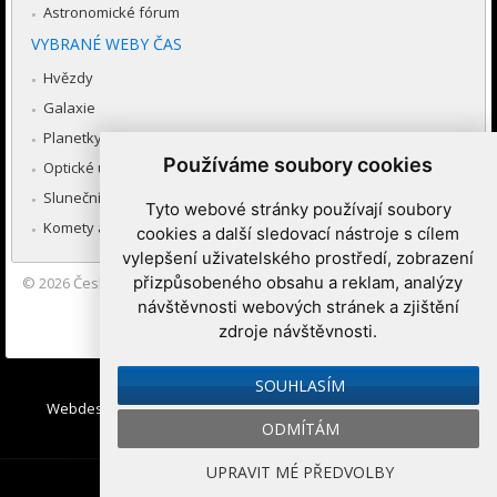
Astronomické fórum
VYBRANÉ WEBY ČAS
Hvězdy
Galaxie
Planetky
Používáme soubory cookies
Optické úkazy v atmosféře
Sluneční soustava
Tyto webové stránky používají soubory
Komety a meteory
cookies a další sledovací nástroje s cílem
vylepšení uživatelského prostředí, zobrazení
přizpůsobeného obsahu a reklam, analýzy
© 2026
Česká astronomická společnost
|
Hvězdárna a planetárium
Brno spolupracuje se serverem Astro.cz
návštěvnosti webových stránek a zjištění
zdroje návštěvnosti.
Nastavení cookies
SOUHLASÍM
Webdesign:
Medio interactive
, Redakční systém
Ibis CMS
:
ODMÍTÁM
WebConsult.cz
UPRAVIT MÉ PŘEDVOLBY