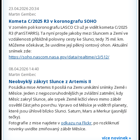
23.04.2026 20:34
Martin Gembec
Kometa C/2025 R3 v koronografu SOHO
V zorném poli koronografu LASCO C3 už je vidět kometa C/2025
R3 (PanSTARRS). Ta nyní projde jakoby mezi Sluncem a Zemí ve
vzdálenosti přibližně poloviny cesty ke Slunci, tedy 75 mil. km.
Můžeme očekávat, že uvidíme její pěkný iontový ohon. Aktuální
snímek zde:
https://soho.nascom.nasa.gov/data/realtime/c3/512/
08.04.2026 14:40
Martin Gembec
Neobvyklý zákryt Slunce z Artemis II
Posádka mise Artemis II posílá na Zemi unikátní snímky Země i
Měsíce. Jeden z nejpozoruhodnějších je zvláštní zatmění, kdy
Měsíc zakryl Slunce, ale srpek Země ležící vlevo mimo záběr
osvětlil část jeho povrchu. Vpravo od Měsíce je vidět tři planety,
které jsou úhlově blízko Slunci. Saturn, Mars a Merkur (jasnější
tečky).
Fotografie z mise najdete v
odkazu na Flickr
, po rozkliknutí
novinky uvidíte zmiňovaný záběr Měsíce.
více novinek »