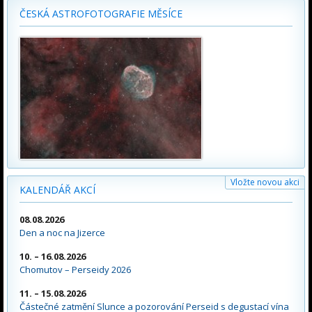
ČESKÁ ASTROFOTOGRAFIE MĚSÍCE
Vložte novou akci
KALENDÁŘ AKCÍ
08.08.2026
Den a noc na Jizerce
10. – 16.08.2026
Chomutov – Perseidy 2026
11. – 15.08.2026
Částečné zatmění Slunce a pozorování Perseid s degustací vína