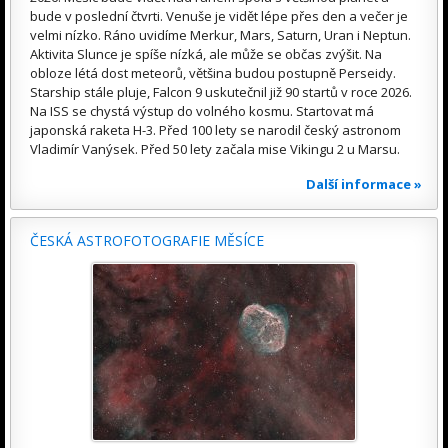
bude v poslední čtvrti. Venuše je vidět lépe přes den a večer je
velmi nízko. Ráno uvidíme Merkur, Mars, Saturn, Uran i Neptun.
Aktivita Slunce je spíše nízká, ale může se občas zvýšit. Na
obloze létá dost meteorů, většina budou postupně Perseidy.
Starship stále pluje, Falcon 9 uskutečnil již 90 startů v roce 2026.
Na ISS se chystá výstup do volného kosmu. Startovat má
japonská raketa H-3. Před 100 lety se narodil český astronom
Vladimír Vanýsek. Před 50 lety začala mise Vikingu 2 u Marsu.
Další informace »
ČESKÁ ASTROFOTOGRAFIE MĚSÍCE