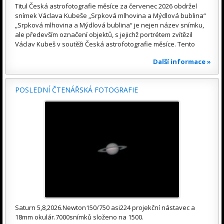
Titul Česká astrofotografie měsíce za červenec 2026 obdržel
snímek Václava Kubeše „Srpková mlhovina a Mýdlová bublina“
„Srpková mlhovina a Mýdlová bublina“ je nejen název snímku,
ale především označení objektů, s jejichž portrétem zvítězil
Václav Kubeš v soutěži Česká astrofotografie měsíce. Tento
Další informace »
POSLEDNÍ ČTENÁŘSKÁ FOTOGRAFIE
Saturn 5,8,2026.Newton150/750 asi224 projekční nástavec a
18mm okulár.7000snímků složeno na 1500.