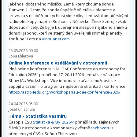
jakéhosi dočasného měsíčku Země, který zkoumá sonda
Tianwen 2. O tom, že sonda úspěšně přiletěla k planetce a
srovnala s ní oběžnou rychlost víme díky sledování amatérskými
radioteleskopy, např. u Bochumi v Německu. Čínské zdroje však
doposud mlčely. Že by je k uveřejnění alespoň nějakého snímku
donutili Japonci, kteří ve stejný den uveřejnili snímek planetky
Torifune? Foto na
Xinhuanet.com
.
25.05.2026 00:00
Soňa Ehlerová
Online konference o vzdělávání v astronomii
Plně online konference "IAU OAE Conference on Astronomy for
Education 2026" proběhne 17.-20.11.2026; jedná se nástupce
Shaw-IAU Workshops. Více informací o účasti, možnosti se
zapojit a časem i o programu najdete na stránkách konference
https://astro4edu.org/workshops/iau-oae-conference-2026/
.
24.04.2026 05:00
Josef Chlachula
Téma - Statistika vesmíru
Časopis ČSU
Statistika & My 2026/4
přináší řadu zajímavých
článků z astronomie a kosmonautiky včetně
rozhovoru
s
předsedkyní ČASu Soňou Ehlerovou.