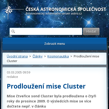
Česká astronomická společnost - Informační astronomický server
Zobrazit menu
Úvodní strana
>
Články
>
Kosmonautika
> Prodloužení mise
Cluster
03.03.2005 09:59
redakce
Prodloužení mise Cluster
Mise čtveřice sond Cluster byla prodloužena o čtyři
roky do prosince 2009. O výsledcích mise se více
dočtete nepř. v článku