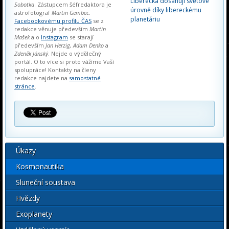
Liberecka dosahují světové
Sobotka
. Zástupcem šéfredaktora je
úrovně díky libereckému
astrofotograf
Martin Gembec
.
planetáriu
Facebookovému profilu ČAS
se z
redakce věnuje především
Martin
Mašek
a o
Instagram
se starají
především
Jan Herzig
,
Adam Denko
a
Zdeněk Jánský
. Nejde o výdělečný
portál. O to více si proto vážíme Vaší
spolupráce! Kontakty na členy
redakce najdete na
samostatné
stránce
.
Úkazy
Kosmonautika
Sluneční soustava
Hvězdy
Exoplanety