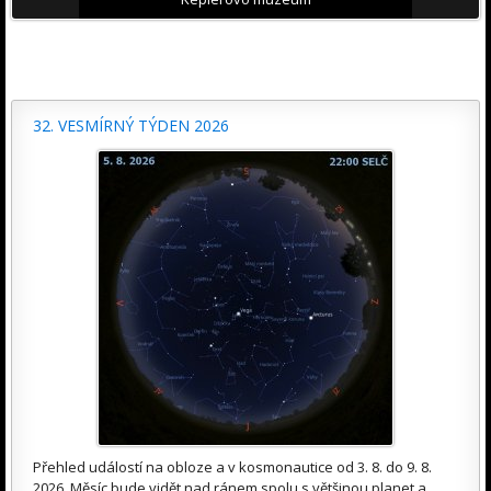
32. VESMÍRNÝ TÝDEN 2026
Přehled událostí na obloze a v kosmonautice od 3. 8. do 9. 8.
2026. Měsíc bude vidět nad ránem spolu s většinou planet a