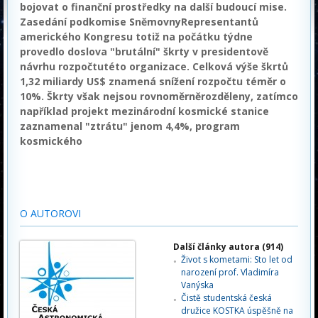
bojovat o finanční prostředky na další budoucí mise.
Zasedání podkomise SněmovnyRepresentantů
amerického Kongresu totiž na počátku týdne
provedlo doslova "brutální" škrty v presidentově
návrhu rozpočtutéto organizace. Celková výše škrtů
1,32 miliardy US$ znamená snížení rozpočtu téměr o
10%. Škrty však nejsou rovnoměrněrozděleny, zatímco
například projekt mezinárodní kosmické stanice
zaznamenal "ztrátu" jenom 4,4%, program
kosmického
O AUTOROVI
Další články autora (914)
Život s kometami: Sto let od
narození prof. Vladimíra
Vanýska
Čistě studentská česká
družice KOSTKA úspěšně na