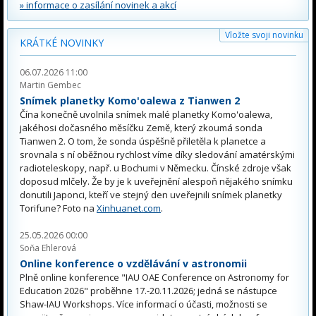
» informace o zasílání novinek a akcí
Vložte svoji novinku
KRÁTKÉ NOVINKY
06.07.2026 11:00
Martin Gembec
Snímek planetky Komo'oalewa z Tianwen 2
Čína konečně uvolnila snímek malé planetky Komo'oalewa,
jakéhosi dočasného měsíčku Země, který zkoumá sonda
Tianwen 2. O tom, že sonda úspěšně přiletěla k planetce a
srovnala s ní oběžnou rychlost víme díky sledování amatérskými
radioteleskopy, např. u Bochumi v Německu. Čínské zdroje však
doposud mlčely. Že by je k uveřejnění alespoň nějakého snímku
donutili Japonci, kteří ve stejný den uveřejnili snímek planetky
Torifune? Foto na
Xinhuanet.com
.
25.05.2026 00:00
Soňa Ehlerová
Online konference o vzdělávání v astronomii
Plně online konference "IAU OAE Conference on Astronomy for
Education 2026" proběhne 17.-20.11.2026; jedná se nástupce
Shaw-IAU Workshops. Více informací o účasti, možnosti se