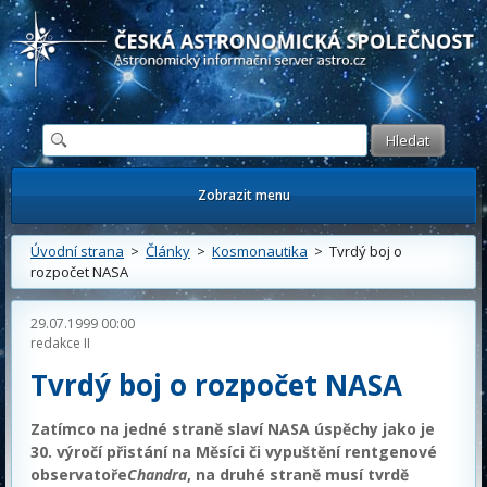
Česká astronomická společnost - Informační astronomický server
Zobrazit menu
Úvodní strana
>
Články
>
Kosmonautika
> Tvrdý boj o
rozpočet NASA
29.07.1999 00:00
redakce II
Tvrdý boj o rozpočet NASA
Zatímco na jedné straně slaví
NASA
úspěchy jako je
30. výročí přistání na Měsíci či vypuštění rentgenové
observatoře
Chandra
, na druhé straně musí tvrdě