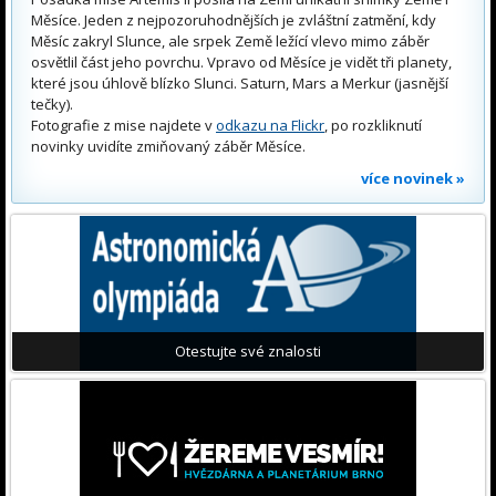
Měsíce. Jeden z nejpozoruhodnějších je zvláštní zatmění, kdy
Měsíc zakryl Slunce, ale srpek Země ležící vlevo mimo záběr
osvětlil část jeho povrchu. Vpravo od Měsíce je vidět tři planety,
které jsou úhlově blízko Slunci. Saturn, Mars a Merkur (jasnější
tečky).
Fotografie z mise najdete v
odkazu na Flickr
, po rozkliknutí
novinky uvidíte zmiňovaný záběr Měsíce.
více novinek »
Otestujte své znalosti