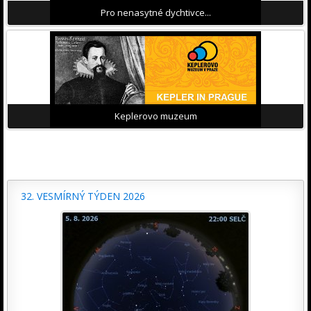
Pro nenasytné dychtivce...
Keplerovo muzeum
32. VESMÍRNÝ TÝDEN 2026