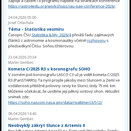
zapojit a časem i o programu najdete na stránkách konference
https://astro4edu.org/workshops/iau-oae-conference-2026/
.
24.04.2026 05:00
Josef Chlachula
Téma - Statistika vesmíru
Časopis ČSU
Statistika & My 2026/4
přináší řadu zajímavých
článků z astronomie a kosmonautiky včetně
rozhovoru
s
předsedkyní ČASu Soňou Ehlerovou.
23.04.2026 20:34
Martin Gembec
Kometa C/2025 R3 v koronografu SOHO
V zorném poli koronografu LASCO C3 už je vidět kometa C/2025
R3 (PanSTARRS). Ta nyní projde jakoby mezi Sluncem a Zemí ve
vzdálenosti přibližně poloviny cesty ke Slunci, tedy 75 mil. km.
Můžeme očekávat, že uvidíme její pěkný iontový ohon. Aktuální
snímek zde:
https://soho.nascom.nasa.gov/data/realtime/c3/512/
08.04.2026 14:40
Martin Gembec
Neobvyklý zákryt Slunce z Artemis II
Posádka mise Artemis II posílá na Zemi unikátní snímky Země i