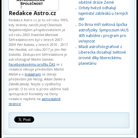
oběžné dráze Země
Orbity hvězd odhalují
Redakce Astro.cz
tajemství záblesků u černých
děr
Redakce Astro.cz je tu od roku 1995,
Do Brna míří světová špička
kdy stránky založil
Josef Chlachula
.
Nejaktivnějším přispěvovatelem je
astrofyziky. Sympozium IAUS
od roku 2003
František Martinek
.
405 nabídne i program pro
Šéfredaktorem byl v letech 2007 -
veřejnost
2009
Petr Kubala
, v letech 2010 - 2017
Mladí astrofotografové z
Petr Horálek
, od roku 2017 je jím
Petr
Liberecka dosahují světové
Sobotka
. Zástupcem šéfredaktora je
úrovně díky libereckému
astrofotograf
Martin Gembec
.
planetáriu
Facebookovému profilu ČAS
se z
redakce věnuje především
Martin
Mašek
a o
Instagram
se starají
především
Jan Herzig
,
Adam Denko
a
Zdeněk Jánský
. Nejde o výdělečný
portál. O to více si proto vážíme Vaší
spolupráce! Kontakty na členy
redakce najdete na
samostatné
stránce
.