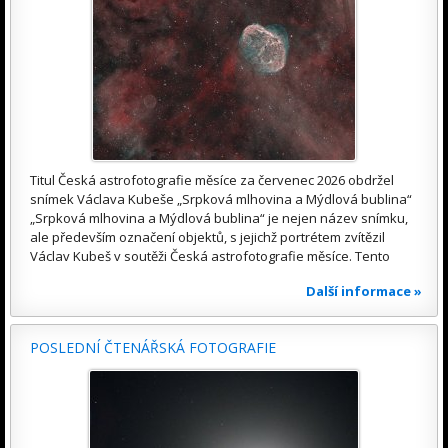
Titul Česká astrofotografie měsíce za červenec 2026 obdržel
snímek Václava Kubeše „Srpková mlhovina a Mýdlová bublina“
„Srpková mlhovina a Mýdlová bublina“ je nejen název snímku,
ale především označení objektů, s jejichž portrétem zvítězil
Václav Kubeš v soutěži Česká astrofotografie měsíce. Tento
Další informace »
POSLEDNÍ ČTENÁŘSKÁ FOTOGRAFIE