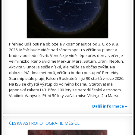
Přehled událostí na obloze a v kosmonautice od 3. 8. do 9. 8.
2026. Měsíc bude vidět nad ránem spolu s většinou planet a
bude v poslední čtvrti. Venuše je vidět lépe přes den a večer je
velmi nízko. Ráno uvidíme Merkur, Mars, Saturn, Uran i Neptun.
Aktivita Slunce je spíše nízká, ale může se občas zvýšit. Na
obloze létá dost meteorů, většina budou postupně Perseidy.
Starship stále pluje, Falcon 9 uskutečnil již 90 startů v roce 2026.
Na ISS se chystá výstup do volného kosmu. Startovat má
japonská raketa H-3. Před 100 lety se narodil český astronom
Vladimír Vanýsek. Před 50 lety začala mise Vikingu 2 u Marsu.
Další informace »
ČESKÁ ASTROFOTOGRAFIE MĚSÍCE