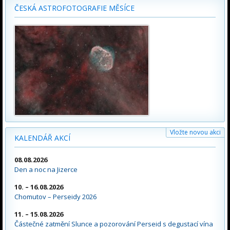
ČESKÁ ASTROFOTOGRAFIE MĚSÍCE
Vložte novou akci
KALENDÁŘ AKCÍ
08.08.2026
Den a noc na Jizerce
10. – 16.08.2026
Chomutov – Perseidy 2026
11. – 15.08.2026
Částečné zatmění Slunce a pozorování Perseid s degustací vína