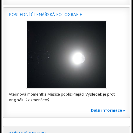
POSLEDNÍ ČTENÁŘSKÁ FOTOGRAFIE
Vteřinová momentka Měsíce poblíž Plejád. Výsledek je proti
originálu 2x zmenšený.
Další informace »