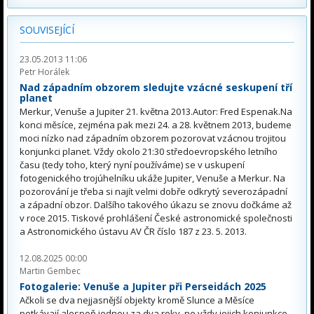
SOUVISEJÍCÍ
23.05.2013 11:06
Petr Horálek
Nad západním obzorem sledujte vzácné seskupení tří
planet
Merkur, Venuše a Jupiter 21. května 2013.Autor: Fred Espenak.Na
konci měsíce, zejména pak mezi 24. a 28. květnem 2013, budeme
moci nízko nad západním obzorem pozorovat vzácnou trojitou
konjunkci planet. Vždy okolo 21:30 středoevropského letního
času (tedy toho, který nyní používáme) se v uskupení
fotogenického trojúhelníku ukáže Jupiter, Venuše a Merkur. Na
pozorování je třeba si najít velmi dobře odkrytý severozápadní
a západní obzor. Dalšího takového úkazu se znovu dočkáme až
v roce 2015. Tiskové prohlášení České astronomické společnosti
a Astronomického ústavu AV ČR číslo 187 z 23. 5. 2013.
12.08.2025 00:00
Martin Gembec
Fotogalerie: Venuše a Jupiter při Perseidách 2025
Ačkoli se dva nejjasnější objekty kromě Slunce a Měsíce
potkávají alespoň jednou za dva roky, ne vždy jejich konjunkce