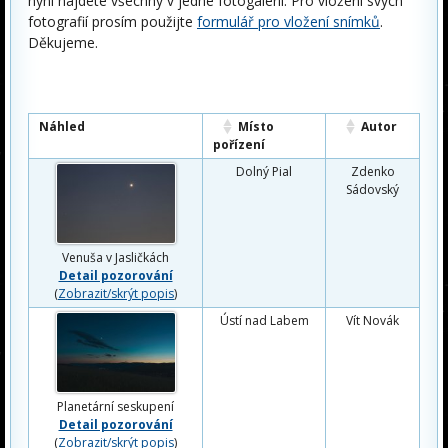
nyní najdete všechny v jedné fotogalerii. Pro vložení svých
fotografií prosím použijte
formulář pro vložení snímků
.
Děkujeme.
Náhled
Místo
Autor
pořízení
Dolný Pial
Zdenko
Sádovský
Venuša v Jasličkách
Detail pozorování
(
Zobrazit/skrýt popis
)
Ústí nad Labem
Vít Novák
Planetární seskupení
Detail pozorování
(
Zobrazit/skrýt popis
)