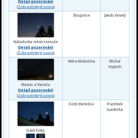
Detail pozorování
(
Zobrazit/skrýt popis
)
Sloupnice
Jakub Veselý
Náladovka měsíc+venuše
Detail pozorování
(
Zobrazit/skrýt popis
)
Nitra-Klokočina
Michal
Vojtech
Mesiac a Venuša
Detail pozorování
(
Zobrazit/skrýt popis
)
Dolní Benešov
František
Gaidečka
Další fotky