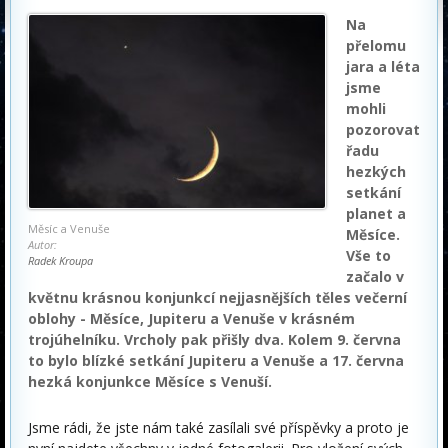
Na
přelomu
jara a léta
jsme
mohli
pozorovat
řadu
hezkých
setkání
planet a
Měsíc a Venuše
Měsíce.
Autor:
Vše to
Radek Kroupa
začalo v
květnu krásnou konjunkcí nejjasnějších těles večerní
oblohy - Měsíce, Jupiteru a Venuše v krásném
trojúhelníku. Vrcholy pak přišly dva. Kolem 9. června
to bylo blízké setkání Jupiteru a Venuše a 17. června
hezká konjunkce Měsíce s Venuší.
Jsme rádi, že jste nám také zasílali své příspěvky a proto je