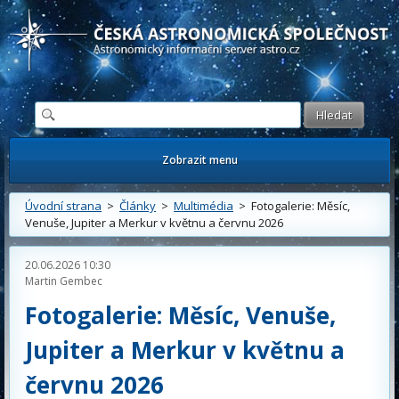
Česká astronomická společnost - Informační astronomický server
Zobrazit menu
Úvodní strana
>
Články
>
Multimédia
> Fotogalerie: Měsíc,
Venuše, Jupiter a Merkur v květnu a červnu 2026
20.06.2026 10:30
Martin Gembec
Fotogalerie: Měsíc, Venuše,
Jupiter a Merkur v květnu a
červnu 2026