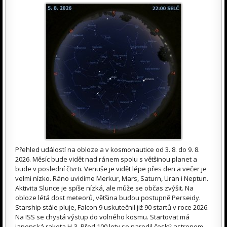
Přehled událostí na obloze a v kosmonautice od 3. 8. do 9. 8.
2026. Měsíc bude vidět nad ránem spolu s většinou planet a
bude v poslední čtvrti. Venuše je vidět lépe přes den a večer je
velmi nízko. Ráno uvidíme Merkur, Mars, Saturn, Uran i Neptun.
Aktivita Slunce je spíše nízká, ale může se občas zvýšit. Na
obloze létá dost meteorů, většina budou postupně Perseidy.
Starship stále pluje, Falcon 9 uskutečnil již 90 startů v roce 2026.
Na ISS se chystá výstup do volného kosmu. Startovat má
japonská raketa H-3. Před 100 lety se narodil český astronom