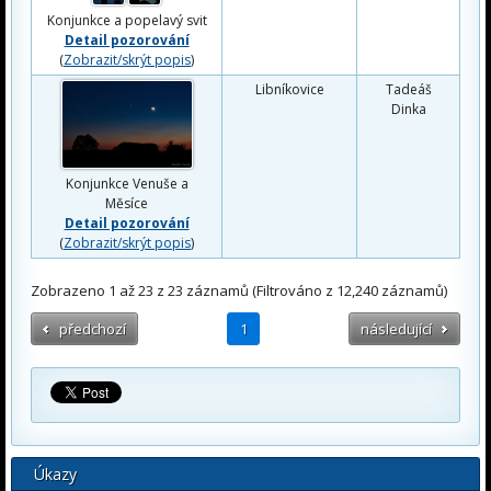
Konjunkce a popelavý svit
Detail pozorování
(
Zobrazit/skrýt popis
)
Libníkovice
Tadeáš
Dinka
Konjunkce Venuše a
Měsíce
Detail pozorování
(
Zobrazit/skrýt popis
)
Zobrazeno 1 až 23 z 23 záznamů (Filtrováno z 12,240 záznamů)
předchozí
1
následující
Úkazy