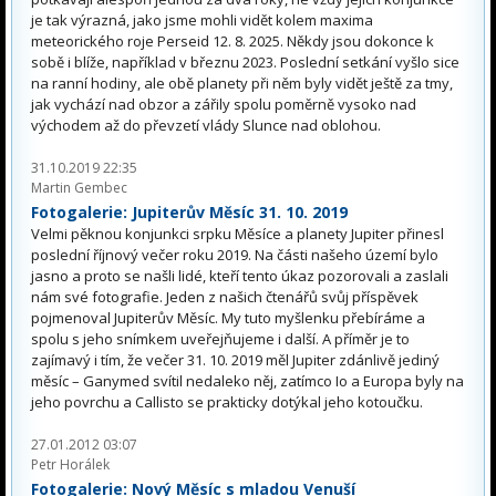
je tak výrazná, jako jsme mohli vidět kolem maxima
meteorického roje Perseid 12. 8. 2025. Někdy jsou dokonce k
sobě i blíže, například v březnu 2023. Poslední setkání vyšlo sice
na ranní hodiny, ale obě planety při něm byly vidět ještě za tmy,
jak vychází nad obzor a zářily spolu poměrně vysoko nad
východem až do převzetí vlády Slunce nad oblohou.
31.10.2019 22:35
Martin Gembec
Fotogalerie: Jupiterův Měsíc 31. 10. 2019
Velmi pěknou konjunkci srpku Měsíce a planety Jupiter přinesl
poslední říjnový večer roku 2019. Na části našeho území bylo
jasno a proto se našli lidé, kteří tento úkaz pozorovali a zaslali
nám své fotografie. Jeden z našich čtenářů svůj příspěvek
pojmenoval Jupiterův Měsíc. My tuto myšlenku přebíráme a
spolu s jeho snímkem uveřejňujeme i další. A příměr je to
zajímavý i tím, že večer 31. 10. 2019 měl Jupiter zdánlivě jediný
měsíc – Ganymed svítil nedaleko něj, zatímco Io a Europa byly na
jeho povrchu a Callisto se prakticky dotýkal jeho kotoučku.
27.01.2012 03:07
Petr Horálek
Fotogalerie: Nový Měsíc s mladou Venuší