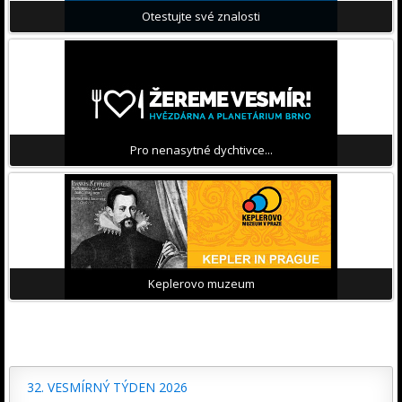
Otestujte své znalosti
Pro nenasytné dychtivce...
Keplerovo muzeum
32. VESMÍRNÝ TÝDEN 2026