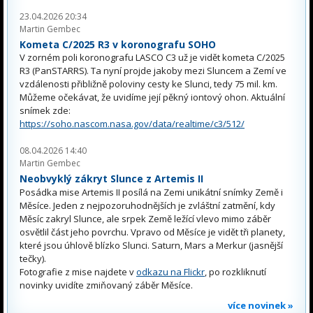
23.04.2026 20:34
Martin Gembec
Kometa C/2025 R3 v koronografu SOHO
V zorném poli koronografu LASCO C3 už je vidět kometa C/2025
R3 (PanSTARRS). Ta nyní projde jakoby mezi Sluncem a Zemí ve
vzdálenosti přibližně poloviny cesty ke Slunci, tedy 75 mil. km.
Můžeme očekávat, že uvidíme její pěkný iontový ohon. Aktuální
snímek zde:
https://soho.nascom.nasa.gov/data/realtime/c3/512/
08.04.2026 14:40
Martin Gembec
Neobvyklý zákryt Slunce z Artemis II
Posádka mise Artemis II posílá na Zemi unikátní snímky Země i
Měsíce. Jeden z nejpozoruhodnějších je zvláštní zatmění, kdy
Měsíc zakryl Slunce, ale srpek Země ležící vlevo mimo záběr
osvětlil část jeho povrchu. Vpravo od Měsíce je vidět tři planety,
které jsou úhlově blízko Slunci. Saturn, Mars a Merkur (jasnější
tečky).
Fotografie z mise najdete v
odkazu na Flickr
, po rozkliknutí
novinky uvidíte zmiňovaný záběr Měsíce.
více novinek »