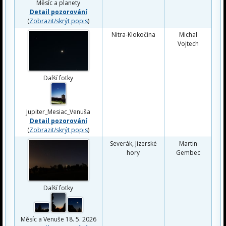
Měsíc a planety
Detail pozorování
(
Zobrazit/skrýt popis
)
Nitra-Klokočina
Michal
Vojtech
Další fotky
Jupiter_Mesiac_Venuša
Detail pozorování
(
Zobrazit/skrýt popis
)
Severák, Jizerské
Martin
hory
Gembec
Další fotky
Měsíc a Venuše 18. 5. 2026