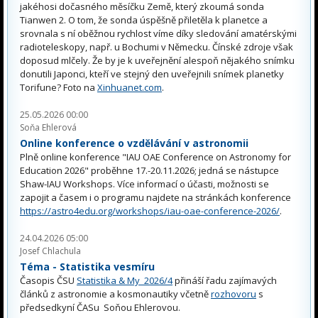
jakéhosi dočasného měsíčku Země, který zkoumá sonda
Tianwen 2. O tom, že sonda úspěšně přiletěla k planetce a
srovnala s ní oběžnou rychlost víme díky sledování amatérskými
radioteleskopy, např. u Bochumi v Německu. Čínské zdroje však
doposud mlčely. Že by je k uveřejnění alespoň nějakého snímku
donutili Japonci, kteří ve stejný den uveřejnili snímek planetky
Torifune? Foto na
Xinhuanet.com
.
25.05.2026 00:00
Soňa Ehlerová
Online konference o vzdělávání v astronomii
Plně online konference "IAU OAE Conference on Astronomy for
Education 2026" proběhne 17.-20.11.2026; jedná se nástupce
Shaw-IAU Workshops. Více informací o účasti, možnosti se
zapojit a časem i o programu najdete na stránkách konference
https://astro4edu.org/workshops/iau-oae-conference-2026/
.
24.04.2026 05:00
Josef Chlachula
Téma - Statistika vesmíru
Časopis ČSU
Statistika & My 2026/4
přináší řadu zajímavých
článků z astronomie a kosmonautiky včetně
rozhovoru
s
předsedkyní ČASu Soňou Ehlerovou.