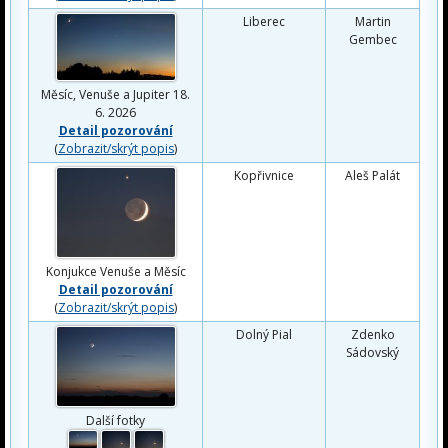
Liberec
Martin
Gembec
Měsíc, Venuše a Jupiter 18.
6. 2026
Detail pozorování
(
Zobrazit/skrýt popis
)
Kopřivnice
Aleš Palát
Konjukce Venuše a Měsíc
Detail pozorování
(
Zobrazit/skrýt popis
)
Dolný Pial
Zdenko
Sádovský
Další fotky