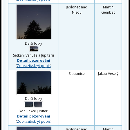
Jablonec nad
Martin
Nisou
Gembec
Další fotky
Setkání Venuše a Jupiteru
Detail pozorování
(
Zobrazit/skrýt popis
)
Sloupnice
Jakub Veselý
Další fotky
konjunkce jupiter
Detail pozorování
(
Zobrazit/skrýt popis
)
Jablonec nad
Martin