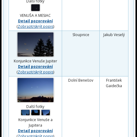
Další fotky
VENUŠA A MESIAC
Detail pozorování
(
Zobrazit/skrýt popis
)
Sloupnice
Jakub Veselý
Konjunkce Venuše Jupiter
Detail pozorování
(
Zobrazit/skrýt popis
)
Dolní Benešov
František
Gaidečka
Další fotky
Konjunkce Venuše a
Jupitera
Detail pozorování
(
Zobrazit/skrýt popis
)