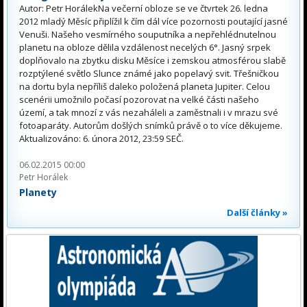
Autor: Petr HorálekNa večerní obloze se ve čtvrtek 26. ledna
2012 mladý Měsíc připlížil k čím dál více pozornosti poutající jasné
Venuši. Našeho vesmírného souputníka a nepřehlédnutelnou
planetu na obloze dělila vzdálenost necelých 6°. Jasný srpek
doplňovalo na zbytku disku Měsíce i zemskou atmosférou slabě
rozptýlené světlo Slunce známé jako popelavý svit. Třešničkou
na dortu byla nepříliš daleko položená planeta Jupiter. Celou
scenérii umožnilo počasí pozorovat na velké části našeho
území, a tak mnozí z vás nezaháleli a zaměstnali i v mrazu své
fotoaparáty. Autorům došlých snímků právě o to více děkujeme.
Aktualizováno: 6. února 2012, 23:59 SEČ.
06.02.2015 00:00
Petr Horálek
Planety
Další články »