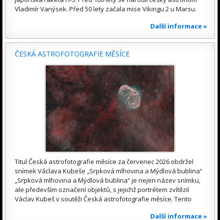
Vladimír Vanýsek. Před 50 lety začala mise Vikingu 2 u Marsu.
Další informace »
ČESKÁ ASTROFOTOGRAFIE MĚSÍCE
Titul Česká astrofotografie měsíce za červenec 2026 obdržel
snímek Václava Kubeše „Srpková mlhovina a Mýdlová bublina“
„Srpková mlhovina a Mýdlová bublina“ je nejen název snímku,
ale především označení objektů, s jejichž portrétem zvítězil
Václav Kubeš v soutěži Česká astrofotografie měsíce. Tento
Další informace »