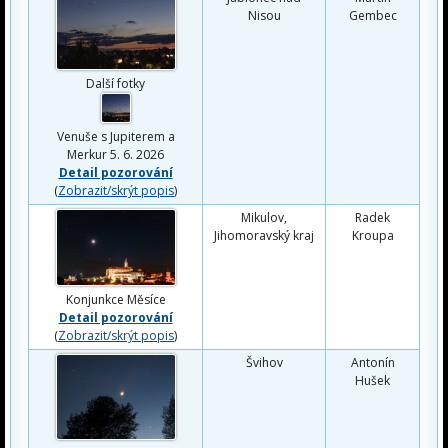
Nisou
Gembec
Další fotky
Venuše s Jupiterem a
Merkur 5. 6. 2026
Detail pozorování
(
Zobrazit/skrýt popis
)
Mikulov,
Radek
Jihomoravský kraj
Kroupa
Konjunkce Měsíce
Detail pozorování
(
Zobrazit/skrýt popis
)
Švihov
Antonín
Hušek