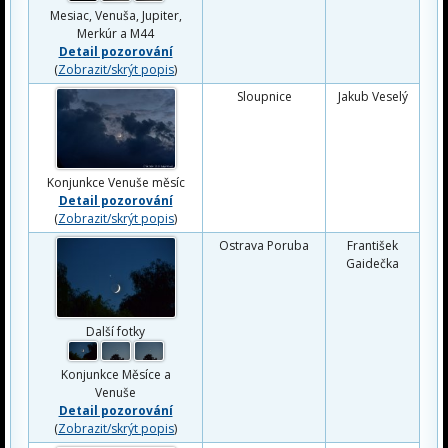
Mesiac, Venuša, Jupiter,
Merkúr a M44
Detail pozorování
(
Zobrazit/skrýt popis
)
Sloupnice
Jakub Veselý
Konjunkce Venuše měsíc
Detail pozorování
(
Zobrazit/skrýt popis
)
Ostrava Poruba
František
Gaidečka
Další fotky
Konjunkce Měsíce a
Venuše
Detail pozorování
(
Zobrazit/skrýt popis
)