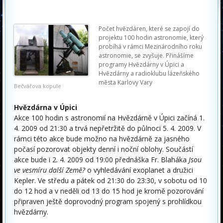
Počet hvězdáren, které se zapojí do
projektu 100 hodin astronomie, který
probíhá v rámci Mezinárodního roku
astronomie, se zvyšuje. Přinášíme
programy Hvězdárny v Úpici a
Hvězdárny a radioklubu lázeňského
města Karlovy Vary
Bečvářova kopule
Hvězdárna v Úpici
Akce 100 hodin s astronomií na Hvězdárně v Úpici začíná 1.
4. 2009 od 21:30 a trvá nepřetržitě do půlnoci 5. 4. 2009. V
rámci této akce bude možno na hvězdárně za jasného
počasí pozorovat objekty denní i noční oblohy. Součástí
akce bude i 2. 4. 2009 od 19:00 přednáška Fr. Blaháka
Jsou
ve vesmíru další Země?
o vyhledávání exoplanet a družici
Kepler. Ve středu a pátek od 21:30 do 23:30, v sobotu od 10
do 12 hod a v neděli od 13 do 15 hod je kromě pozorování
připraven ještě doprovodný program spojený s prohlídkou
hvězdárny.