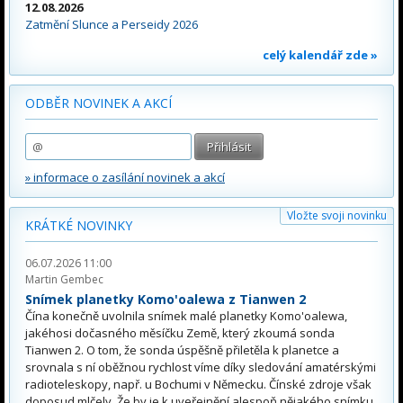
12.08.2026
Zatmění Slunce a Perseidy 2026
celý kalendář zde »
ODBĚR NOVINEK A AKCÍ
» informace o zasílání novinek a akcí
Vložte svoji novinku
KRÁTKÉ NOVINKY
06.07.2026 11:00
Martin Gembec
Snímek planetky Komo'oalewa z Tianwen 2
Čína konečně uvolnila snímek malé planetky Komo'oalewa,
jakéhosi dočasného měsíčku Země, který zkoumá sonda
Tianwen 2. O tom, že sonda úspěšně přiletěla k planetce a
srovnala s ní oběžnou rychlost víme díky sledování amatérskými
radioteleskopy, např. u Bochumi v Německu. Čínské zdroje však
doposud mlčely. Že by je k uveřejnění alespoň nějakého snímku