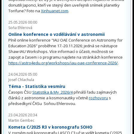
donutili Japonci, kteří ve stejný den uveřejnili snímek planetky
Torifune? Foto na
Xinhuanet.com
.
25.05.2026 00:00
Soňa Ehlerová
Online konference o vzdělávání v astronomii
Plně online konference "IAU OAE Conference on Astronomy for
Education 2026" proběhne 17.-20.11.2026; jedná se nástupce
Shaw-IAU Workshops. Více informací o účasti, možnosti se
zapojit a časem i o programu najdete na stránkách konference
https://astro4edu.org/workshops/iau-oae-conference-2026/
.
24.04.2026 05:00
Josef Chlachula
Téma - Statistika vesmíru
Časopis ČSU
Statistika & My 2026/4
přináší řadu zajímavých
článků z astronomie a kosmonautiky včetně
rozhovoru
s
předsedkyní ČASu Soňou Ehlerovou.
23.04.2026 20:34
Martin Gembec
Kometa C/2025 R3 v koronografu SOHO
V zorném poli koronografu LASCO C3 už je vidět kometa C/2025