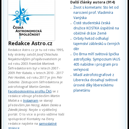
Další články autora (914)
Život s kometami: Sto let od
narození prof. Vladimíra
Vanýska
Čistě studentská česká
družice KOSTKA úspěšně na
oběžné dráze Země
Orbity hvězd odhalují
Redakce Astro.cz
tajemství záblesků u černých
děr
Redakce Astro.cz je tu od roku 1995,
Do Brna míří světová špička
kdy stránky založil
Josef Chlachula
.
Nejaktivnějším přispěvovatelem je
astrofyziky. Sympozium IAUS
od roku 2003
František Martinek
.
405 nabídne i program pro
Šéfredaktorem byl v letech 2007 -
veřejnost
2009
Petr Kubala
, v letech 2010 - 2017
Mladí astrofotografové z
Petr Horálek
, od roku 2017 je jím
Petr
Liberecka dosahují světové
Sobotka
. Zástupcem šéfredaktora je
úrovně díky libereckému
astrofotograf
Martin Gembec
.
planetáriu
Facebookovému profilu ČAS
se z
redakce věnuje především
Martin
Mašek
a o
Instagram
se starají
především
Jan Herzig
,
Adam Denko
a
Zdeněk Jánský
. Nejde o výdělečný
portál. O to více si proto vážíme Vaší
spolupráce! Kontakty na členy
redakce najdete na
samostatné
stránce
.