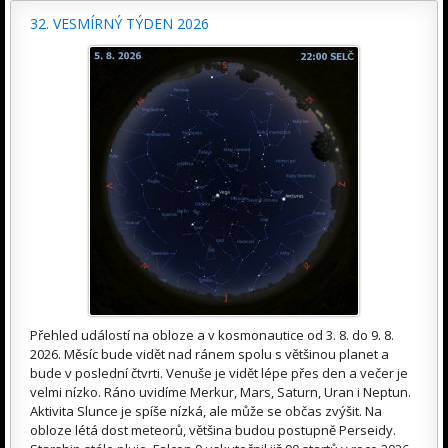
32. VESMÍRNÝ TÝDEN 2026
Přehled událostí na obloze a v kosmonautice od 3. 8. do 9. 8.
2026. Měsíc bude vidět nad ránem spolu s většinou planet a
bude v poslední čtvrti. Venuše je vidět lépe přes den a večer je
velmi nízko. Ráno uvidíme Merkur, Mars, Saturn, Uran i Neptun.
Aktivita Slunce je spíše nízká, ale může se občas zvýšit. Na
obloze létá dost meteorů, většina budou postupně Perseidy.