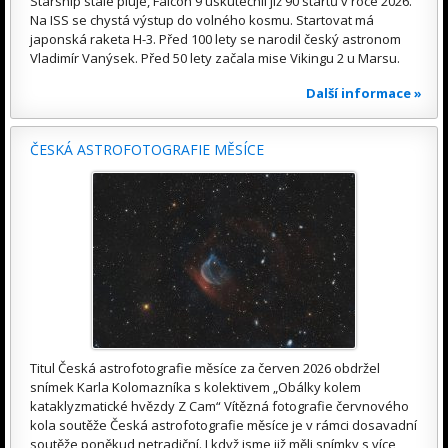
Starship stále pluje, Falcon 9 uskutečnil již 90 startů v roce 2026.
Na ISS se chystá výstup do volného kosmu. Startovat má
japonská raketa H-3. Před 100 lety se narodil český astronom
Vladimír Vanýsek. Před 50 lety začala mise Vikingu 2 u Marsu.
Další informace »
ČESKÁ ASTROFOTOGRAFIE MĚSÍCE
Titul Česká astrofotografie měsíce za červen 2026 obdržel
snímek Karla Kolomazníka s kolektivem „Obálky kolem
kataklyzmatické hvězdy Z Cam“ Vítězná fotografie červnového
kola soutěže Česká astrofotografie měsíce je v rámci dosavadní
soutěže poněkud netradiční. I když jsme již měli snímky s více