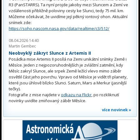
R3 (PanSTARRS). Ta nyní projde jakoby mezi Sluncem a Zemí ve
vzdálenosti přibližně poloviny cesty ke Slunci, tedy 75 mil. km.
Můžeme očekávat, že uvidíme její pěkný iontový ohon. Aktuální
snímek zde:
https://soho.nascom.nasa.gov/data/realtime/c3/512/
08.04.2026 14:40
Martin Gembec
Neobvyklý zákryt Slunce z Artemis II
Posádka mise Artemis II posílá na Zemi unikátní snímky Země i
Měsíce. Jeden z nejpozoruhodnějších je zvláštní zatmění, kdy
Měsíc zakryl Slunce, ale srpek Země ležící vlevo mimo záběr
osvětlil část jeho povrchu. Vpravo od Měsíce je vidět tři planety,
které jsou úhlově blízko Slunci. Saturn, Mars a Merkur (jasnější
tečky).
Fotografie z mise najdete v
odkazu na Flickr
, po rozkliknutí
novinky uvidíte zmiňovaný záběr Měsíce.
více novinek »