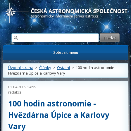
Česká astronomická společnost - Informační astronomický server
Zobrazit menu
Úvodní strana
>
Články
>
Ostatní
> 100 hodin astronomie -
Hvězdárna Úpice a Karlovy Vary
01.04.2009 14:59
redakce
100 hodin astronomie -
Hvězdárna Úpice a Karlovy
Vary