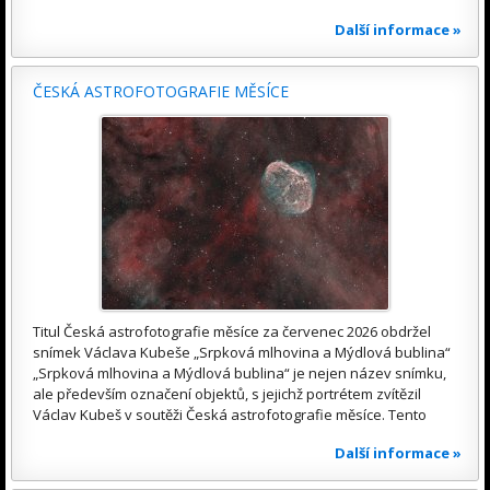
Další informace »
ČESKÁ ASTROFOTOGRAFIE MĚSÍCE
Titul Česká astrofotografie měsíce za červenec 2026 obdržel
snímek Václava Kubeše „Srpková mlhovina a Mýdlová bublina“
„Srpková mlhovina a Mýdlová bublina“ je nejen název snímku,
ale především označení objektů, s jejichž portrétem zvítězil
Václav Kubeš v soutěži Česká astrofotografie měsíce. Tento
Další informace »