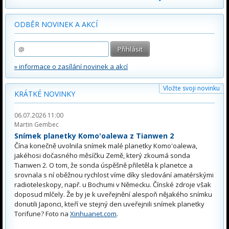
ODBĚR NOVINEK A AKCÍ
» informace o zasílání novinek a akcí
Vložte svoji novinku
KRÁTKÉ NOVINKY
06.07.2026 11:00
Martin Gembec
Snímek planetky Komo'oalewa z Tianwen 2
Čína konečně uvolnila snímek malé planetky Komo'oalewa,
jakéhosi dočasného měsíčku Země, který zkoumá sonda
Tianwen 2. O tom, že sonda úspěšně přiletěla k planetce a
srovnala s ní oběžnou rychlost víme díky sledování amatérskými
radioteleskopy, např. u Bochumi v Německu. Čínské zdroje však
doposud mlčely. Že by je k uveřejnění alespoň nějakého snímku
donutili Japonci, kteří ve stejný den uveřejnili snímek planetky
Torifune? Foto na
Xinhuanet.com
.