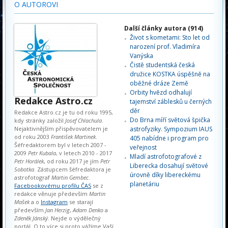
O AUTOROVI
Další články autora (914)
Život s kometami: Sto let od
narození prof. Vladimíra
Vanýska
Čistě studentská česká
družice KOSTKA úspěšně na
oběžné dráze Země
Orbity hvězd odhalují
Redakce Astro.cz
tajemství záblesků u černých
děr
Redakce Astro.cz je tu od roku 1995,
Do Brna míří světová špička
kdy stránky založil
Josef Chlachula
.
Nejaktivnějším přispěvovatelem je
astrofyziky. Sympozium IAUS
od roku 2003
František Martinek
.
405 nabídne i program pro
Šéfredaktorem byl v letech 2007 -
veřejnost
2009
Petr Kubala
, v letech 2010 - 2017
Mladí astrofotografové z
Petr Horálek
, od roku 2017 je jím
Petr
Liberecka dosahují světové
Sobotka
. Zástupcem šéfredaktora je
úrovně díky libereckému
astrofotograf
Martin Gembec
.
planetáriu
Facebookovému profilu ČAS
se z
redakce věnuje především
Martin
Mašek
a o
Instagram
se starají
především
Jan Herzig
,
Adam Denko
a
Zdeněk Jánský
. Nejde o výdělečný
portál. O to více si proto vážíme Vaší