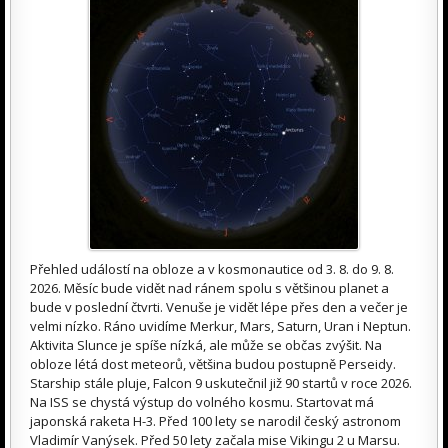
Přehled událostí na obloze a v kosmonautice od 3. 8. do 9. 8.
2026. Měsíc bude vidět nad ránem spolu s většinou planet a
bude v poslední čtvrti. Venuše je vidět lépe přes den a večer je
velmi nízko. Ráno uvidíme Merkur, Mars, Saturn, Uran i Neptun.
Aktivita Slunce je spíše nízká, ale může se občas zvýšit. Na
obloze létá dost meteorů, většina budou postupně Perseidy.
Starship stále pluje, Falcon 9 uskutečnil již 90 startů v roce 2026.
Na ISS se chystá výstup do volného kosmu. Startovat má
japonská raketa H-3. Před 100 lety se narodil český astronom
Vladimír Vanýsek. Před 50 lety začala mise Vikingu 2 u Marsu.