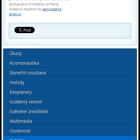
spolupráce! Kontakty na členy
redakce najdete na
samostatné
stránce
.
Úkazy
Kosmonautika
Sluneční soustava
Hvězdy
Exoplanety
Vzdálený vesmír
Světelné znečištění
Multimédia
Osobnosti