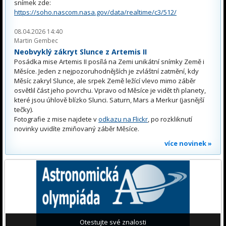
snímek zde:
https://soho.nascom.nasa.gov/data/realtime/c3/512/
08.04.2026 14:40
Martin Gembec
Neobvyklý zákryt Slunce z Artemis II
Posádka mise Artemis II posílá na Zemi unikátní snímky Země i
Měsíce. Jeden z nejpozoruhodnějších je zvláštní zatmění, kdy
Měsíc zakryl Slunce, ale srpek Země ležící vlevo mimo záběr
osvětlil část jeho povrchu. Vpravo od Měsíce je vidět tři planety,
které jsou úhlově blízko Slunci. Saturn, Mars a Merkur (jasnější
tečky).
Fotografie z mise najdete v
odkazu na Flickr
, po rozkliknutí
novinky uvidíte zmiňovaný záběr Měsíce.
více novinek »
Otestujte své znalosti