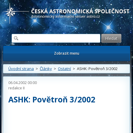
Česká astronomická společnost - Informační astronomický server
Zobrazit menu
Úvodní strana
>
Články
>
Ostatní
> ASHK: Povětroň 3/2002
06.04.2002 00:00
redakce II
ASHK: Povětroň 3/2002