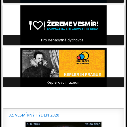
Pro nenasytné dychtivce...
Keplerovo muzeum
32. VESMÍRNÝ TÝDEN 2026