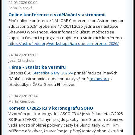
25.05.2026 00:00
Soňa Ehlerová
Online konference o vzdělávání v astronomii
Plně online konference "IAU OAE Conference on Astronomy for
Education 2026" proběhne 17.-20.11.2026; jedná se nástupce
Shaw-IAU Workshops. Více informací o účasti, možnosti se
zapojit a časem i o programu najdete na stránkách konference
https://astro4edu.org/workshops/iau-oae-conference-2026/
.
24.04.2026 05:00
Josef Chlachula
Téma - Statistika vesmíru
Časopis ČSU
Statistika & My 2026/4
přináší řadu zajímavých
článků z astronomie a kosmonautiky včetně
rozhovoru
s
předsedkyní ČASu Soňou Ehlerovou.
23.04.2026 20:34
Martin Gembec
Kometa C/2025 R3 v koronografu SOHO
V zorném poli koronografu LASCO C3 už je vidět kometa C/2025
R3 (PanSTARRS). Ta nyní projde jakoby mezi Sluncem a Zemí ve
vzdálenosti přibližně poloviny cesty ke Slunci, tedy 75 mil. km.
Můžeme očekávat, že uvidíme její pěkný iontový ohon. Aktuální