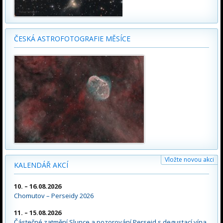
ČESKÁ ASTROFOTOGRAFIE MĚSÍCE
Vložte novou akci
KALENDÁŘ AKCÍ
10. – 16.08.2026
Chomutov – Perseidy 2026
11. – 15.08.2026
Částečné zatmění Slunce a pozorování Perseid s degustací vína