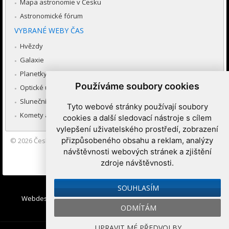
Mapa astronomie v Česku
Astronomické fórum
VYBRANÉ WEBY ČAS
Hvězdy
Galaxie
Planetky
Používáme soubory cookies
Optické úkazy v atmosféře
Sluneční soustava
Tyto webové stránky používají soubory
Komety a meteory
cookies a další sledovací nástroje s cílem
vylepšení uživatelského prostředí, zobrazení
přizpůsobeného obsahu a reklam, analýzy
© 2026
Česká astronomická společnost
|
Hvězdárna a planetárium
Brno spolupracuje se serverem Astro.cz
návštěvnosti webových stránek a zjištění
zdroje návštěvnosti.
Nastavení cookies
SOUHLASÍM
Webdesign:
Medio interactive
, Redakční systém
Ibis CMS
:
ODMÍTÁM
WebConsult.cz
UPRAVIT MÉ PŘEDVOLBY