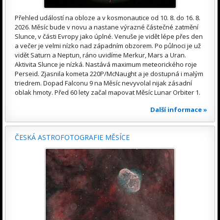
Přehled událostí na obloze a v kosmonautice od 10. 8. do 16. 8.
2026. Měsíc bude v novu a nastane výrazné částečné zatmění
Slunce, v části Evropy jako úplné. Venuše je vidět lépe přes den
a večer je velmi nízko nad západním obzorem. Po půlnoci je už
vidět Saturn a Neptun, ráno uvidíme Merkur, Mars a Uran.
Aktivita Slunce je nízká. Nastává maximum meteorického roje
Perseid. Zjasnila kometa 220P/McNaught a je dostupná i malým
triedrem. Dopad Falconu 9 na Měsíc nevyvolal nijak zásadní
oblak hmoty. Před 60 lety začal mapovat Měsíc Lunar Orbiter 1.
Další informace »
ČESKÁ ASTROFOTOGRAFIE MĚSÍCE