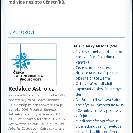
má více než sto účastníků.
O AUTOROVI
Další články autora (914)
Život s kometami: Sto let od
narození prof. Vladimíra
Vanýska
Čistě studentská česká
družice KOSTKA úspěšně na
oběžné dráze Země
Orbity hvězd odhalují
Redakce Astro.cz
tajemství záblesků u černých
děr
Redakce Astro.cz je tu od roku 1995,
Do Brna míří světová špička
kdy stránky založil
Josef Chlachula
.
Nejaktivnějším přispěvovatelem je
astrofyziky. Sympozium IAUS
od roku 2003
František Martinek
.
405 nabídne i program pro
Šéfredaktorem byl v letech 2007 -
veřejnost
2009
Petr Kubala
, v letech 2010 - 2017
Mladí astrofotografové z
Petr Horálek
, od roku 2017 je jím
Petr
Liberecka dosahují světové
Sobotka
. Zástupcem šéfredaktora je
úrovně díky libereckému