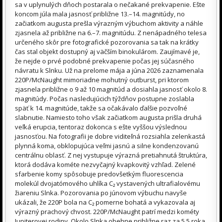
sa v uplynulých dňoch postarala o nečakané prekvapenie. Ešte
koncom júla mala jasnosť približne 13.–14. magnitúdy, no
začiatkom augusta prešla výrazným výbuchom aktivity a náhle
zjasnela až približne na 6.–7. magnitúdu. Z nenápadného telesa
určeného skôr pre fotografické pozorovania sa tak na krátky
čas stal objekt dostupný aj väčším binokulárom. Zaujímavé je,
že nejde o prvé podobné prekvapenie počas jej súčasného
návratu k Slnku. Už na prelome mája a júna 2026 zaznamenala
220P/McNaught mimoriadne mohutný outburst, pri ktorom
zjasnela približne o 9 až 10 magnitúd a dosiahla jasnosť okolo 8.
magnitúdy. Počas nasledujúcich týždňov postupne zoslabla
späť k 14. magnitúde, takže sa očakávalo ďalšie pozvoľné
slabnutie. Namiesto toho však začiatkom augusta prišla druhá
veľká erupcia, tentoraz dokonca s ešte vyššou výslednou
jasnosťou. Na fotografii je dobre viditeľná rozsiahla zelenkastá
plynná koma, obklopujúca veľmi jasnú a silne kondenzovanú
centrálnu oblasť. Z nej vystupuje výrazná pretiahnutá štruktúra,
ktorá dodáva kométe nezvyčajný kvapkovitý vzhľad. Zelené
sfarbenie komy spôsobuje predovšetkým fluorescencia
molekúl dvojatómového uhlíka C₂ vystavených ultrafialovému
žiareniu Slnka. Pozorovania po júnovom výbuchu navyše
ukázali, že 220P bola na C₂ pomerne bohatá a vykazovala aj
výrazný prachový chvost. 220P/McNaught patrí medzi kométy
Jupiterovej rodiny. Okolo Slnka obehne približne raz za 5,5 roka