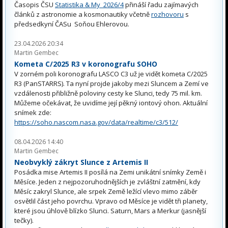
Časopis ČSU
Statistika & My 2026/4
přináší řadu zajímavých
článků z astronomie a kosmonautiky včetně
rozhovoru
s
předsedkyní ČASu Soňou Ehlerovou.
23.04.2026 20:34
Martin Gembec
Kometa C/2025 R3 v koronografu SOHO
V zorném poli koronografu LASCO C3 už je vidět kometa C/2025
R3 (PanSTARRS). Ta nyní projde jakoby mezi Sluncem a Zemí ve
vzdálenosti přibližně poloviny cesty ke Slunci, tedy 75 mil. km.
Můžeme očekávat, že uvidíme její pěkný iontový ohon. Aktuální
snímek zde:
https://soho.nascom.nasa.gov/data/realtime/c3/512/
08.04.2026 14:40
Martin Gembec
Neobvyklý zákryt Slunce z Artemis II
Posádka mise Artemis II posílá na Zemi unikátní snímky Země i
Měsíce. Jeden z nejpozoruhodnějších je zvláštní zatmění, kdy
Měsíc zakryl Slunce, ale srpek Země ležící vlevo mimo záběr
osvětlil část jeho povrchu. Vpravo od Měsíce je vidět tři planety,
které jsou úhlově blízko Slunci. Saturn, Mars a Merkur (jasnější
tečky).