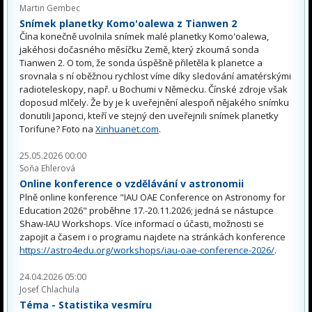
Martin Gembec
Snímek planetky Komo'oalewa z Tianwen 2
Čína konečně uvolnila snímek malé planetky Komo'oalewa,
jakéhosi dočasného měsíčku Země, který zkoumá sonda
Tianwen 2. O tom, že sonda úspěšně přiletěla k planetce a
srovnala s ní oběžnou rychlost víme díky sledování amatérskými
radioteleskopy, např. u Bochumi v Německu. Čínské zdroje však
doposud mlčely. Že by je k uveřejnění alespoň nějakého snímku
donutili Japonci, kteří ve stejný den uveřejnili snímek planetky
Torifune? Foto na
Xinhuanet.com
.
25.05.2026 00:00
Soňa Ehlerová
Online konference o vzdělávání v astronomii
Plně online konference "IAU OAE Conference on Astronomy for
Education 2026" proběhne 17.-20.11.2026; jedná se nástupce
Shaw-IAU Workshops. Více informací o účasti, možnosti se
zapojit a časem i o programu najdete na stránkách konference
https://astro4edu.org/workshops/iau-oae-conference-2026/
.
24.04.2026 05:00
Josef Chlachula
Téma - Statistika vesmíru