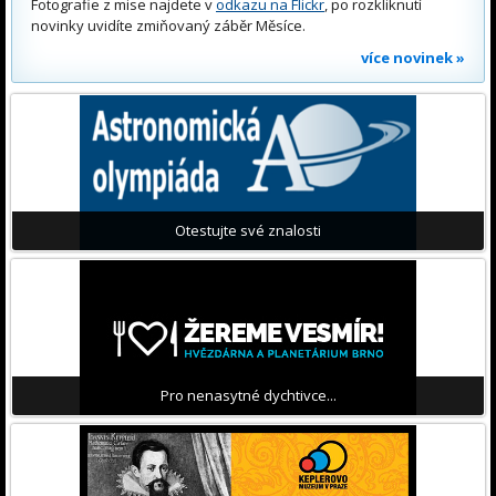
Fotografie z mise najdete v
odkazu na Flickr
, po rozkliknutí
novinky uvidíte zmiňovaný záběr Měsíce.
více novinek »
Otestujte své znalosti
Pro nenasytné dychtivce...