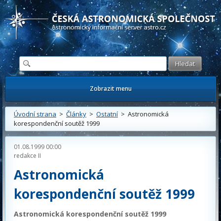
Česká astronomická společnost - Informační astronomický server
Zobrazit menu
Úvodní strana
>
Články
>
Ostatní
> Astronomická
korespondenční soutěž 1999
01.08.1999 00:00
redakce II
Astronomická
korespondenční soutěž 1999
Astronomická korespondenční soutěž 1999