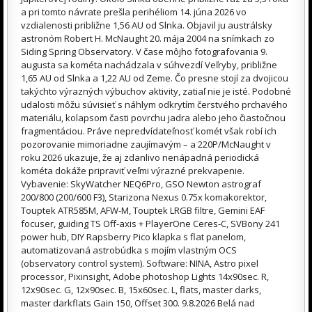
a pri tomto návrate prešla perihéliom 14. júna 2026 vo
vzdialenosti približne 1,56 AU od Slnka. Objavil ju austrálsky
astronóm Robert H. McNaught 20. mája 2004 na snímkach zo
Siding Spring Observatory. V čase môjho fotografovania 9.
augusta sa kométa nachádzala v súhvezdí Veľryby, približne
1,65 AU od Slnka a 1,22 AU od Zeme. Čo presne stojí za dvojicou
takýchto výrazných výbuchov aktivity, zatiaľ nie je isté. Podobné
udalosti môžu súvisieť s náhlym odkrytím čerstvého prchavého
materiálu, kolapsom časti povrchu jadra alebo jeho čiastočnou
fragmentáciou. Práve nepredvídateľnosť komét však robí ich
pozorovanie mimoriadne zaujímavým – a 220P/McNaught v
roku 2026 ukazuje, že aj zdanlivo nenápadná periodická
kométa dokáže pripraviť veľmi výrazné prekvapenie.
Vybavenie: SkyWatcher NEQ6Pro, GSO Newton astrograf
200/800 (200/600 F3), Starizona Nexus 0.75x komakorektor,
Touptek ATR585M, AFW-M, Touptek LRGB filtre, Gemini EAF
focuser, guiding TS Off-axis + PlayerOne Ceres-C, SVBony 241
power hub, DIY Rapsberry Pico klapka s flat panelom,
automatizovaná astrobúdka s mojím vlastným OCS
(observatory control system). Software: NINA, Astro pixel
processor, Pixinsight, Adobe photoshop Lights 14x90sec. R,
12x90sec. G, 12x90sec. B, 15x60sec. L, flats, master darks,
master darkflats Gain 150, Offset 300. 9.8.2026 Belá nad