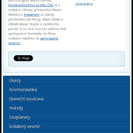
astrofotograf
Martin Gembec
.
planetáriu
Facebookovému profilu ČAS
se z
redakce věnuje především
Martin
Mašek
a o
Instagram
se starají
především
Jan Herzig
,
Adam Denko
a
Zdeněk Jánský
. Nejde o výdělečný
portál. O to více si proto vážíme Vaší
spolupráce! Kontakty na členy
redakce najdete na
samostatné
stránce
.
Úkazy
Kosmonautika
Sluneční soustava
Hvězdy
Exoplanety
Vzdálený vesmír