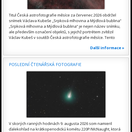
Titul Česká astrofotografie měsíce za červenec 2026 obdržel
snímek Václava Kubeše „Srpková mlhovina a Mýdlová bublina“
„Srpková mlhovina a Mýdlová bublina“ je nejen název snímku,
ale především označení objektů, s jejichž portrétem zvítězil
Václav Kubeš v soutěži Česká astrofotografie měsíce. Tento
Další informace »
POSLEDNÍ ČTENÁŘSKÁ FOTOGRAFIE
V skorých ranných hodinách 9. augusta 2026 som namieril
ďalekohľad na krátkoperiodickú kométu 220P/McNaught, ktorá