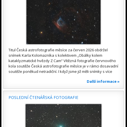
Titul Česká astrofotografie měsíce za červen 2026 obdržel
snímek Karla Kolomazníka s kolektivem „Obálky kolem
kataklyzmatické hvězdy Z Cam“ Vítězná fotografie červnového
kola soutěže Česká astrofotografie měsíce je v rámci dosavadní
soutěže poněkud netradiční. I když jsme již měli snímky s více
Další informace »
POSLEDNÍ ČTENÁŘSKÁ FOTOGRAFIE