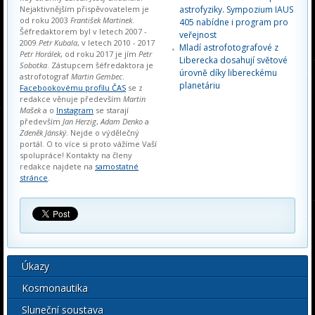
Nejaktivnějším přispěvovatelem je
astrofyziky. Sympozium IAUS
od roku 2003
František Martinek
.
405 nabídne i program pro
Šéfredaktorem byl v letech 2007 -
veřejnost
2009
Petr Kubala
, v letech 2010 - 2017
Mladí astrofotografové z
Petr Horálek
, od roku 2017 je jím
Petr
Liberecka dosahují světové
Sobotka
. Zástupcem šéfredaktora je
úrovně díky libereckému
astrofotograf
Martin Gembec
.
planetáriu
Facebookovému profilu ČAS
se z
redakce věnuje především
Martin
Mašek
a o
Instagram
se starají
především
Jan Herzig
,
Adam Denko
a
Zdeněk Jánský
. Nejde o výdělečný
portál. O to více si proto vážíme Vaší
spolupráce! Kontakty na členy
redakce najdete na
samostatné
stránce
.
Úkazy
Kosmonautika
Sluneční soustava