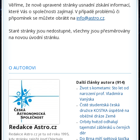
Věříme, že nově upravené stránky usnadní získání informací,
které Vás o společnosti zajímají. V případě problémů či
připomínek se můžete obrátit na
info@astro.cz
.
Staré stránky jsou nedostupné, všechny jsou přesměrovány
na novou úvodní stránku.
O AUTOROVI
Další články autora (914)
Život s kometami: Sto let od
narození prof. Vladimíra
Vanýska
Čistě studentská česká
družice KOSTKA úspěšně na
oběžné dráze Země
Orbity hvězd odhalují
Redakce Astro.cz
tajemství záblesků u černých
děr
Redakce Astro.cz je tu od roku 1995,
Do Brna míří světová špička
kdy stránky založil
Josef Chlachula
.