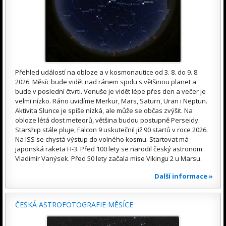
Přehled událostí na obloze a v kosmonautice od 3. 8. do 9. 8.
2026. Měsíc bude vidět nad ránem spolu s většinou planet a
bude v poslední čtvrti. Venuše je vidět lépe přes den a večer je
velmi nízko. Ráno uvidíme Merkur, Mars, Saturn, Uran i Neptun.
Aktivita Slunce je spíše nízká, ale může se občas zvýšit. Na
obloze létá dost meteorů, většina budou postupně Perseidy.
Starship stále pluje, Falcon 9 uskutečnil již 90 startů v roce 2026.
Na ISS se chystá výstup do volného kosmu. Startovat má
japonská raketa H-3. Před 100 lety se narodil český astronom
Vladimír Vanýsek. Před 50 lety začala mise Vikingu 2 u Marsu.
Další informace »
ČESKÁ ASTROFOTOGRAFIE MĚSÍCE