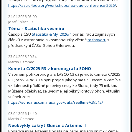
https://astro4edu.org/workshops/iau-oae-conference-2026/
.
24.04.2026 05:00
Josef Chlachula
Téma - Statistika vesmíru
Časopis ČSU
Statistika & My 2026/4
přináší řadu zajímavých
článků z astronomie a kosmonautiky včetně
rozhovoru
s
předsedkyní ČASu Soňou Ehlerovou.
23.04.2026 20:34
Martin Gembec
Kometa C/2025 R3 v koronografu SOHO
V zorném poli koronografu LASCO C3 už je vidět kometa C/2025
R3 (PanSTARRS). Ta nyní projde jakoby mezi Sluncem a Zemí ve
vzdálenosti přibližně poloviny cesty ke Slunci, tedy 75 mil. km.
Můžeme očekávat, že uvidíme její pěkný iontový ohon. Aktuální
snímek zde:
https://soho.nascom.nasa.gov/data/realtime/c3/512/
08.04.2026 14:40
Martin Gembec
Neobvyklý zákryt Slunce z Artemis II
Posádka mise Artemis II posílá na Zemi unikátní snímky Země i