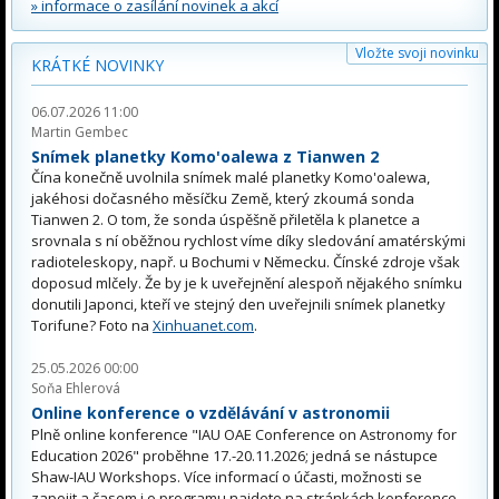
» informace o zasílání novinek a akcí
Vložte svoji novinku
KRÁTKÉ NOVINKY
06.07.2026 11:00
Martin Gembec
Snímek planetky Komo'oalewa z Tianwen 2
Čína konečně uvolnila snímek malé planetky Komo'oalewa,
jakéhosi dočasného měsíčku Země, který zkoumá sonda
Tianwen 2. O tom, že sonda úspěšně přiletěla k planetce a
srovnala s ní oběžnou rychlost víme díky sledování amatérskými
radioteleskopy, např. u Bochumi v Německu. Čínské zdroje však
doposud mlčely. Že by je k uveřejnění alespoň nějakého snímku
donutili Japonci, kteří ve stejný den uveřejnili snímek planetky
Torifune? Foto na
Xinhuanet.com
.
25.05.2026 00:00
Soňa Ehlerová
Online konference o vzdělávání v astronomii
Plně online konference "IAU OAE Conference on Astronomy for
Education 2026" proběhne 17.-20.11.2026; jedná se nástupce
Shaw-IAU Workshops. Více informací o účasti, možnosti se
zapojit a časem i o programu najdete na stránkách konference