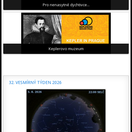
Pro nenasytné dychtivce...
Keplerovo muzeum
32. VESMÍRNÝ TÝDEN 2026