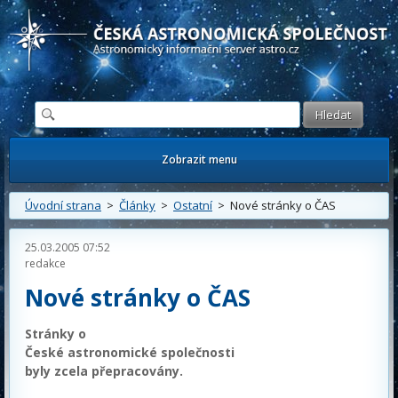
Česká astronomická společnost - Informační astronomický server
Zobrazit menu
Úvodní strana
>
Články
>
Ostatní
> Nové stránky o ČAS
25.03.2005 07:52
redakce
Nové stránky o ČAS
Stránky o
České astronomické společnosti
byly zcela přepracovány.