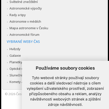
Světelné znečištění
Astronomické výpočty
Rady a tipy
Astronomie v médiích
Mapa astronomie v Česku
Astronomické fórum
VYBRANÉ WEBY ČAS
Hvězdy
Galaxie
Planetky
Používáme soubory cookies
Optické úkazy v atmosféře
Sluneční soustava
Tyto webové stránky používají soubory
Komety a meteory
cookies a další sledovací nástroje s cílem
vylepšení uživatelského prostředí, zobrazení
přizpůsobeného obsahu a reklam, analýzy
© 2026
Česká astronomická společnost
|
Hvězdárna a planetárium
Brno spolupracuje se serverem Astro.cz
návštěvnosti webových stránek a zjištění
zdroje návštěvnosti.