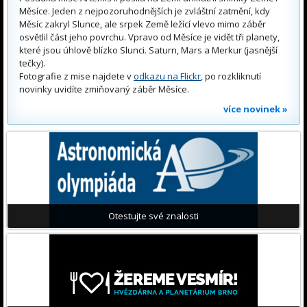
Měsíce. Jeden z nejpozoruhodnějších je zvláštní zatmění, kdy
Měsíc zakryl Slunce, ale srpek Země ležící vlevo mimo záběr
osvětlil část jeho povrchu. Vpravo od Měsíce je vidět tři planety,
které jsou úhlově blízko Slunci. Saturn, Mars a Merkur (jasnější
tečky).
Fotografie z mise najdete v
odkazu na Flickr
, po rozkliknutí
novinky uvidíte zmiňovaný záběr Měsíce.
více novinek »
Otestujte své znalosti