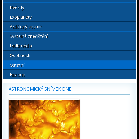
Hvězdy
Exoplanety
Vzdálený vesmír
Světelné znečištění
Multimédia
Osobnosti
Ostatní
Historie
ASTRONOMICKÝ SNÍMEK DNE