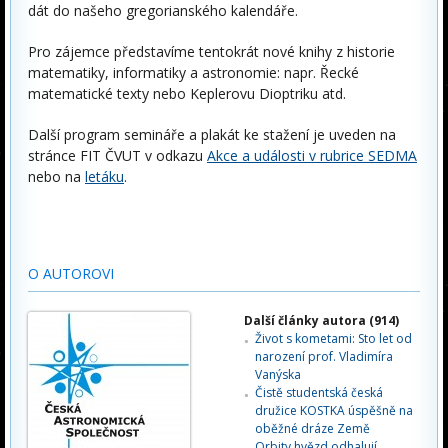
dát do našeho gregorianského kalendáře.
Pro zájemce představíme tentokrát nové knihy z historie
matematiky, informatiky a astronomie: napr. Řecké
matematické texty nebo Keplerovu Dioptriku atd.
Další program semináře a plakát ke stažení je uveden na
stránce FIT ČVUT v odkazu
Akce a události v rubrice SEDMA
nebo na
letáku
.
O AUTOROVI
Další články autora (914)
Život s kometami: Sto let od
narození prof. Vladimíra
Vanýska
Čistě studentská česká
družice KOSTKA úspěšně na
oběžné dráze Země
Orbity hvězd odhalují