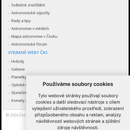
Světelné znečištění
Astronomické výpočty
Rady a tipy
Astronomie v médiích
Mapa astronomie v Česku
Astronomické fórum
VYBRANÉ WEBY ČAS
Hvězdy
Galaxie
Planetky
Používáme soubory cookies
Optické úkazy v atmosféře
Sluneční soustava
Tyto webové stránky používají soubory
Komety a meteory
cookies a další sledovací nástroje s cílem
vylepšení uživatelského prostředí, zobrazení
přizpůsobeného obsahu a reklam, analýzy
© 2026
Česká astronomická společnost
|
Hvězdárna a planetárium
Brno spolupracuje se serverem Astro.cz
návštěvnosti webových stránek a zjištění
zdroje návštěvnosti.