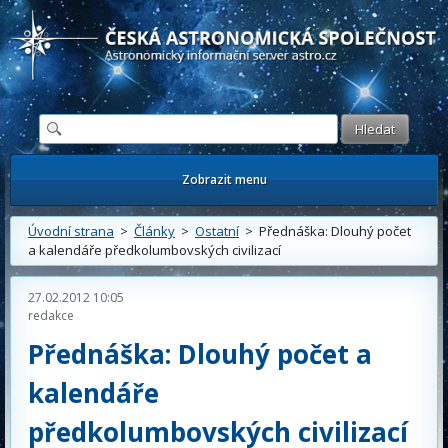
Česká astronomická společnost - Informační astronomický server
Zobrazit menu
Úvodní strana
>
Články
>
Ostatní
> Přednáška: Dlouhý počet
a kalendáře předkolumbovských civilizací
27.02.2012 10:05
redakce
Přednáška: Dlouhý počet a
kalendáře
předkolumbovských civilizací