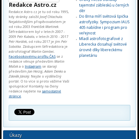
Redakce Astro.cz
tajemství záblesků u černých
děr
Redakce Astro.cz je tu od roku 1995,
Do Brna míří světová špička
kdy stránky založil
Josef Chlachula
.
Nejaktivnějším přispěvovatelem je
astrofyziky. Sympozium IAUS
od roku 2003
František Martinek
.
405 nabídne i program pro
Šéfredaktorem byl v letech 2007 -
veřejnost
2009
Petr Kubala
, v letech 2010 - 2017
Mladí astrofotografové z
Petr Horálek
, od roku 2017 je jím
Petr
Liberecka dosahují světové
Sobotka
. Zástupcem šéfredaktora je
úrovně díky libereckému
astrofotograf
Martin Gembec
.
planetáriu
Facebookovému profilu ČAS
se z
redakce věnuje především
Martin
Mašek
a o
Instagram
se starají
především
Jan Herzig
,
Adam Denko
a
Zdeněk Jánský
. Nejde o výdělečný
portál. O to více si proto vážíme Vaší
spolupráce! Kontakty na členy
redakce najdete na
samostatné
stránce
.
Úkazy