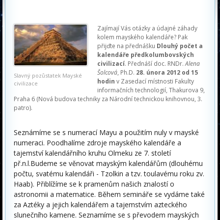
Zajímají Vás otázky a údajné záhady
kolem mayského kalendáře? Pak
přijďte na přednášku
Dlouhý počet a
kalendáře předkolumbovských
civilizací
. Přednáší doc. RNDr.
Alena
Šolcová
, Ph.D.
28. února 2012 od 15
Slavný pozůstatek Mayské
hodin
v Zasedací místnosti Fakulty
civilizace
informačních technologií, Thakurova 9,
Praha 6 (Nová budova techniky za Národní technickou knihovnou, 3.
patro).
Seznámíme se s numerací Mayu a použitím nuly v mayské
numeraci. Poodhalíme zdroje mayského kalendáře a
tajemství kalendářního kruhu Olmeku ze 7. století
př.n.l.Budeme se věnovat mayským kalendářům (dlouhému
počtu, svatému kalendáři - Tzolkin a tzv. toulavému roku zv.
Haab). Přiblížíme se k pramenům našich znalostí o
astronomii a matematice. Během semináře se vydáme také
za Aztéky a jejich kalendářem a tajemstvím azteckého
slunečního kamene. Seznamíme se s převodem mayských