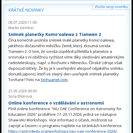
Vložte svoji novinku
KRÁTKÉ NOVINKY
06.07.2026 11:00
Martin Gembec
Snímek planetky Komo'oalewa z Tianwen 2
Čína konečně uvolnila snímek malé planetky Komo'oalewa,
jakéhosi dočasného měsíčku Země, který zkoumá sonda
Tianwen 2. O tom, že sonda úspěšně přiletěla k planetce a
srovnala s ní oběžnou rychlost víme díky sledování amatérskými
radioteleskopy, např. u Bochumi v Německu. Čínské zdroje však
doposud mlčely. Že by je k uveřejnění alespoň nějakého snímku
donutili Japonci, kteří ve stejný den uveřejnili snímek planetky
Torifune? Foto na
Xinhuanet.com
.
25.05.2026 00:00
Soňa Ehlerová
Online konference o vzdělávání v astronomii
Plně online konference "IAU OAE Conference on Astronomy for
Education 2026" proběhne 17.-20.11.2026; jedná se nástupce
Shaw-IAU Workshops. Více informací o účasti, možnosti se
zapojit a časem i o programu najdete na stránkách konference
https://astro4edu.org/workshops/iau-oae-conference-2026/
.