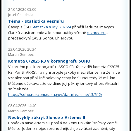
24.04.2026 05:00
Josef Chlachula
Téma - Statistika vesmíru
Časopis ČSU
Statistika & My 2026/4
přináší řadu zajímavých
článků z astronomie a kosmonautiky včetně
rozhovoru
s
předsedkyní ČASu Soňou Ehlerovou.
23.04.2026 20:34
Martin Gembec
Kometa C/2025 R3 v koronografu SOHO
V zorném poli koronografu LASCO C3 už je vidět kometa C/2025
R3 (PanSTARRS). Ta nyní projde jakoby mezi Sluncem a Zemí ve
vzdálenosti přibližně poloviny cesty ke Slunci, tedy 75 mil. km.
Můžeme očekávat, že uvidíme její pěkný iontový ohon. Aktuální
snímek zde:
https://soho.nascom.nasa.gov/data/realtime/c3/512/
08.04.2026 14:40
Martin Gembec
Neobvyklý zákryt Slunce z Artemis II
Posádka mise Artemis II posílá na Zemi unikátní snímky Země i
Měsíce. Jeden z nejpozoruhodnějších je zvláštní zatmění, kdy