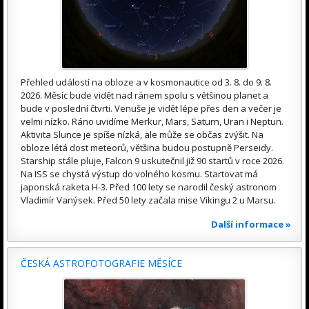
Přehled událostí na obloze a v kosmonautice od 3. 8. do 9. 8.
2026. Měsíc bude vidět nad ránem spolu s většinou planet a
bude v poslední čtvrti. Venuše je vidět lépe přes den a večer je
velmi nízko. Ráno uvidíme Merkur, Mars, Saturn, Uran i Neptun.
Aktivita Slunce je spíše nízká, ale může se občas zvýšit. Na
obloze létá dost meteorů, většina budou postupně Perseidy.
Starship stále pluje, Falcon 9 uskutečnil již 90 startů v roce 2026.
Na ISS se chystá výstup do volného kosmu. Startovat má
japonská raketa H-3. Před 100 lety se narodil český astronom
Vladimír Vanýsek. Před 50 lety začala mise Vikingu 2 u Marsu.
Další informace »
ČESKÁ ASTROFOTOGRAFIE MĚSÍCE