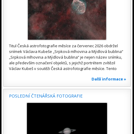
Titul Česká astrofotografie měsíce za červenec 2026 obdržel
snímek Václava Kubeše „Srpková mlhovina a Mýdlová bublina“
„Srpková mlhovina a Mýdlová bublina“ je nejen název snímku,
ale především označení objektů, s jejichž portrétem zvítězil
Václav Kubeš v soutěži Česká astrofotografie měsíce. Tento
Další informace »
POSLEDNÍ ČTENÁŘSKÁ FOTOGRAFIE