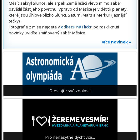
Měsíc zakryl Slunce, ale srpek Země ležící vlevo mimo záběr
osvětlil část jeho povrchu. Vpravo od Měsíce je vidět tři planety,
které jsou úhlově blízko Slunci. Saturn, Mars a Merkur (jasnější
tečky).
Fotografie z mise najdete v
odkazu na Flickr
, po rozkliknutí
novinky uvidíte zmiňovaný záběr Měsíce.
více novinek »
Otestujte své znalosti
Pro nenasytné dychtivce...