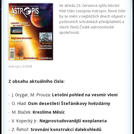
Ve středu 23. července vyšlo letošní
třetí číslo časopisu Astropis. Nové číslo
by se mělo v nejbližších dnech objevit v
poštovních schránkách předplatitelů a
všech členů České astronomické
společnosti.
Astropis 3/2008
Z obsahu aktuálního čísla:
J. Grygar, M. Prouza:
Letošní pohled na vesmír vloni
O. Hlad:
Osm desetiletí Štefánikovy hvězdárny
M. Blažek:
Kreslíme Měsíc
V. Kopecký Jr.:
Nejprostudovanější exoplaneta
Z. Řehoř:
Srovnání konstrukcí dalekohledů