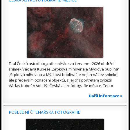
Titul Česká astrofotografie měsíce za červenec 2026 obdržel
snímek Václava Kubeše „Srpková mlhovina a Mýdlová bublina“
„Srpková mlhovina a Mýdlová bublina“ je nejen název snímku,
ale především označení objektů, s jejichž portrétem zvítězil
Václav Kubeš v soutěži Česká astrofotografie měsíce. Tento
Další informace »
POSLEDNÍ ČTENÁŘSKÁ FOTOGRAFIE