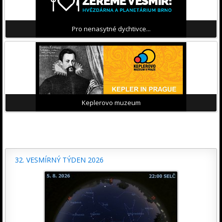
Pro nenasytné dychtivce...
Keplerovo muzeum
32. VESMÍRNÝ TÝDEN 2026