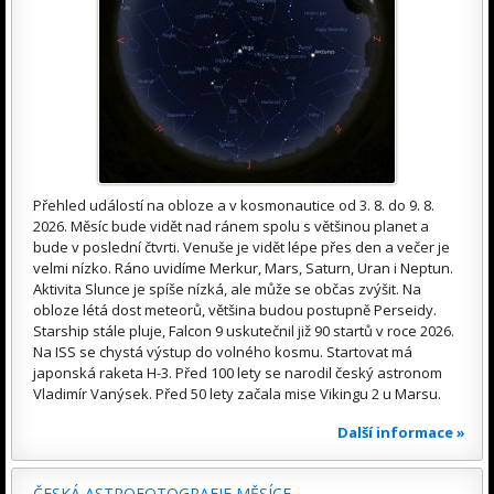
Přehled událostí na obloze a v kosmonautice od 3. 8. do 9. 8.
2026. Měsíc bude vidět nad ránem spolu s většinou planet a
bude v poslední čtvrti. Venuše je vidět lépe přes den a večer je
velmi nízko. Ráno uvidíme Merkur, Mars, Saturn, Uran i Neptun.
Aktivita Slunce je spíše nízká, ale může se občas zvýšit. Na
obloze létá dost meteorů, většina budou postupně Perseidy.
Starship stále pluje, Falcon 9 uskutečnil již 90 startů v roce 2026.
Na ISS se chystá výstup do volného kosmu. Startovat má
japonská raketa H-3. Před 100 lety se narodil český astronom
Vladimír Vanýsek. Před 50 lety začala mise Vikingu 2 u Marsu.
Další informace »
ČESKÁ ASTROFOTOGRAFIE MĚSÍCE