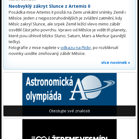
Neobvyklý zákryt Slunce z Artemis II
Posádka mise Artemis II posílá na Zemi unikátní snímky Země i
Měsíce. Jeden z nejpozoruhodnějších je zvláštní zatmění, kdy
Měsíc zakryl Slunce, ale srpek Země ležící vlevo mimo záběr
osvětlil část jeho povrchu. Vpravo od Měsíce je vidět tři planety,
které jsou úhlově blízko Slunci. Saturn, Mars a Merkur (jasnější
tečky).
Fotografie z mise najdete v
odkazu na Flickr
, po rozkliknutí
novinky uvidíte zmiňovaný záběr Měsíce.
více novinek »
Otestujte své znalosti