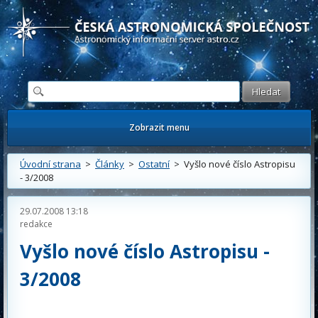
Česká astronomická společnost - Informační astronomický server
Zobrazit menu
Úvodní strana
>
Články
>
Ostatní
> Vyšlo nové číslo Astropisu
- 3/2008
29.07.2008 13:18
redakce
Vyšlo nové číslo Astropisu -
3/2008