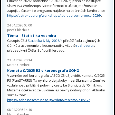
Education 2026" proběhne 17.-20.11.2026; jedná se nástupce
Shaw-IAU Workshops. Více informací o účasti, možnosti se
zapojit a časem i o programu najdete na stránkách konference
https://astro4edu.org/workshops/iau-oae-conference-2026/
.
24.04.2026 05:00
Josef Chlachula
Téma - Statistika vesmíru
Časopis ČSU
Statistika & My 2026/4
přináší řadu zajímavých
článků z astronomie a kosmonautiky včetně
rozhovoru
s
předsedkyní ČASu Soňou Ehlerovou.
23.04.2026 20:34
Martin Gembec
Kometa C/2025 R3 v koronografu SOHO
V zorném poli koronografu LASCO C3 už je vidět kometa C/2025
R3 (PanSTARRS). Ta nyní projde jakoby mezi Sluncem a Zemí ve
vzdálenosti přibližně poloviny cesty ke Slunci, tedy 75 mil. km.
Můžeme očekávat, že uvidíme její pěkný iontový ohon. Aktuální
snímek zde:
https://soho.nascom.nasa.gov/data/realtime/c3/512/
08.04.2026 14:40
Martin Gembec