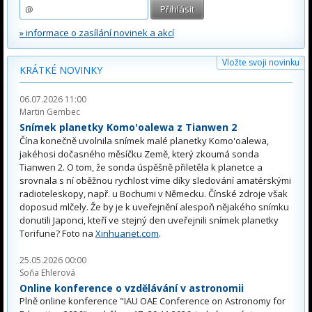
» informace o zasílání novinek a akcí
Vložte svoji novinku
KRÁTKÉ NOVINKY
06.07.2026 11:00
Martin Gembec
Snímek planetky Komo'oalewa z Tianwen 2
Čína konečně uvolnila snímek malé planetky Komo'oalewa,
jakéhosi dočasného měsíčku Země, který zkoumá sonda
Tianwen 2. O tom, že sonda úspěšně přiletěla k planetce a
srovnala s ní oběžnou rychlost víme díky sledování amatérskými
radioteleskopy, např. u Bochumi v Německu. Čínské zdroje však
doposud mlčely. Že by je k uveřejnění alespoň nějakého snímku
donutili Japonci, kteří ve stejný den uveřejnili snímek planetky
Torifune? Foto na
Xinhuanet.com
.
25.05.2026 00:00
Soňa Ehlerová
Online konference o vzdělávání v astronomii
Plně online konference "IAU OAE Conference on Astronomy for