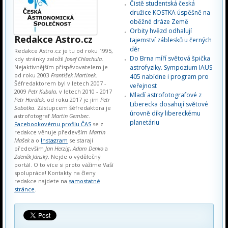
Čistě studentská česká
družice KOSTKA úspěšně na
oběžné dráze Země
Orbity hvězd odhalují
Redakce Astro.cz
tajemství záblesků u černých
děr
Redakce Astro.cz je tu od roku 1995,
Do Brna míří světová špička
kdy stránky založil
Josef Chlachula
.
Nejaktivnějším přispěvovatelem je
astrofyziky. Sympozium IAUS
od roku 2003
František Martinek
.
405 nabídne i program pro
Šéfredaktorem byl v letech 2007 -
veřejnost
2009
Petr Kubala
, v letech 2010 - 2017
Mladí astrofotografové z
Petr Horálek
, od roku 2017 je jím
Petr
Liberecka dosahují světové
Sobotka
. Zástupcem šéfredaktora je
úrovně díky libereckému
astrofotograf
Martin Gembec
.
planetáriu
Facebookovému profilu ČAS
se z
redakce věnuje především
Martin
Mašek
a o
Instagram
se starají
především
Jan Herzig
,
Adam Denko
a
Zdeněk Jánský
. Nejde o výdělečný
portál. O to více si proto vážíme Vaší
spolupráce! Kontakty na členy
redakce najdete na
samostatné
stránce
.