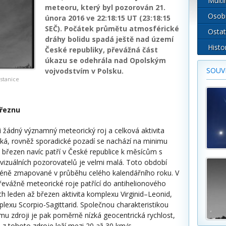
Multi
meteoru, který byl pozorován 21.
Osob
února 2016 ve 22:18:15 UT (23:18:15
SEČ). Počátek průmětu atmosférické
Ostat
dráhy bolidu spadá ještě nad území
Histo
České republiky, převážná část
úkazu se odehrála nad Opolským
SOUVI
vojvodstvím v Polsku.
stanice
březnu
i žádný významný meteorický roj a celková aktivita
ízká, rovněž sporadické pozadí se nachází na minimu
a březen navíc patří v České republice k měsícům s
 vizuálních pozorovatelů je velmi malá. Toto období
jméně zmapované v průběhu celého kalendářního roku. V
evážně meteorické roje patřící do antihelionového
ch leden až březen aktivita komplexu Virginid–Leonid,
lexu Scorpio-Sagittarid. Společnou charakteristikou
mu zdroji je pak poměrně nízká geocentrická rychlost,
 z tohoto zdroje leží mezi 20 až 30 km/s.