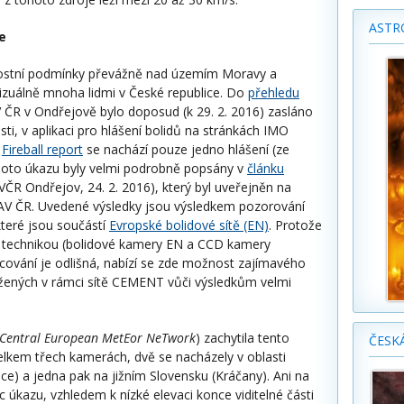
ASTR
e
nostní podmínky převážně nad územím Moravy a
izuálně mnoha lidmi v České republice. Do
přehledu
ČR v Ondřejově bylo doposud (k 29. 2. 2016) zasláno
sti, v aplikaci pro hlášení bolidů na stránkách IMO
)
Fireball report
se nachází pouze jedno hlášení (ze
hoto úkazu byly velmi podrobně popsány v
článku
ČR Ondřejov, 24. 2. 2016), který byl uveřejněn na
AV ČR. Uvedené výsledky jsou výsledkem pozorování
teré jsou součástí
Evropské bolidové sítě (EN)
. Protože
u technikou (bolidové kamery EN a CCD kamery
ování je odlišná, nabízí se zde možnost zajímavého
žených v rámci sítě CEMENT vůči výsledkům velmi
Central European MetEor NeTwork
) zachytila tento
ČESK
celkem třech kamerách, dvě se nacházely v oblasti
ce) a jedna pak na jižním Slovensku (Kráčany). Ani na
úkazu, vzhledem k nízké elevaci konce viditelné části