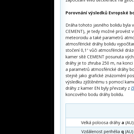
Porovnání výsledků Evropské bo
Dráha tohoto jasného bolidu byla v
CEMENT), je tedy možné provést v
meteoroidu a také parametrů atm
atmosférické dráhy bolidu vypočít
stočení 0,1
vůči atmosférické dráz
°
kamer sítě CEMENT posunuta výcho
dráhy je to zhruba 250 m, na konci
a parametrů atmosférické dráhy bo
stejně jako grafické znázornění p
výsledku zjištěnému s pomocí kame
dráhy z kamer EN byly převzaty z
č
koncového bodu dráhy bolidu.
Velká poloosa dráhy
a
(AU)
Vzdálenost perihélia
q
(AU)