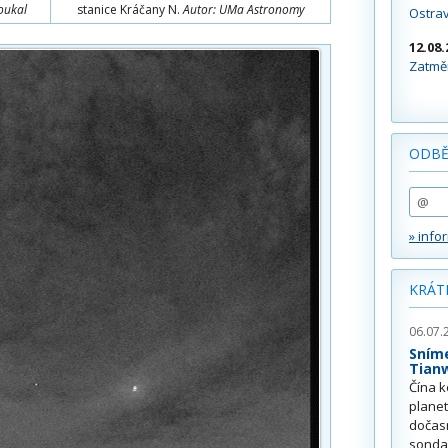
oukal
stanice Kráčany N.
Autor: UMa Astronomy
Ostra
12.08.
Zatměn
ODBĚ
» info
KRÁT
06.07.
Sním
Tian
Čína k
plane
dočas
sonda