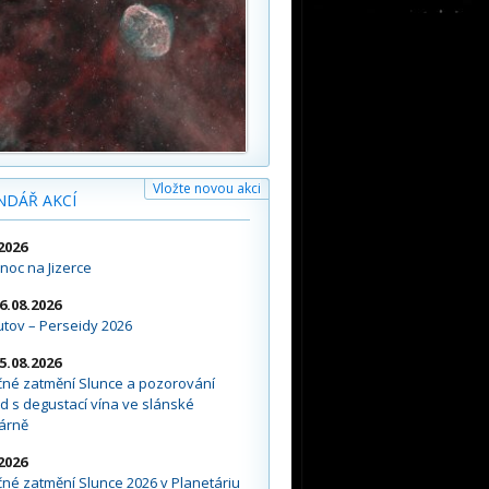
Vložte novou akci
NDÁŘ AKCÍ
2026
noc na Jizerce
16.08.2026
tov – Perseidy 2026
15.08.2026
čné zatmění Slunce a pozorování
d s degustací vína ve slánské
árně
2026
né zatmění Slunce 2026 v Planetáriu