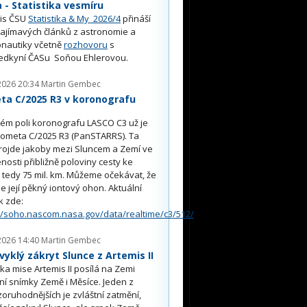
- Statistika vesmíru
is ČSU
Statistika & My 2026/4
přináší
ajímavých článků z astronomie a
nautiky včetně
rozhovoru
s
edkyní ČASu Soňou Ehlerovou.
2026 20:34
Martin Gembec
ta C/2025 R3 v koronografu
O
ém poli koronografu LASCO C3 už je
kometa C/2025 R3 (PanSTARRS). Ta
rojde jakoby mezi Sluncem a Zemí ve
nosti přibližně poloviny cesty ke
, tedy 75 mil. km. Můžeme očekávat, že
e její pěkný iontový ohon. Aktuální
k zde:
//soho.nascom.nasa.gov/data/realtime/c3/512/
2026 14:40
Martin Gembec
yklý zákryt Slunce z Artemis II
a mise Artemis II posílá na Zemi
ní snímky Země i Měsíce. Jeden z
oruhodnějších je zvláštní zatmění,