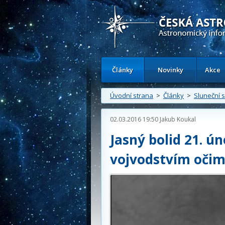
Česká astronomická společnost - Inform
Články
Novinky
Akce
Úvodní strana
>
Články
>
Sluneční 
02.03.2016 19:50
Jakub Koukal
Jasný bolid 21. 
vojvodstvím oči