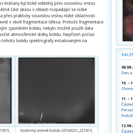
i Kráčany byl bolid viditelný přes souvislou vrstvu
vážná část úkazu v oblasti rozpadající se nízké
la přes prakticky souvislou vrstvu nízké oblačnosti
vně v okolí fragmentace tělesa. Protože fragmentace
ovým zjasněním bolidu, nebylo možné použít data
počet atmosférické dráhy bolidu. Nepřízeň počasí
 tohoto bolidu spektrografy instalovanými na
KALE
08.08.
Den a 
10. – 
Chomu
11. – 
Částe
Persei
hvězd
12.08.
21815,
Souhrnný snímek bolidu 20160221_221815,
Částeč