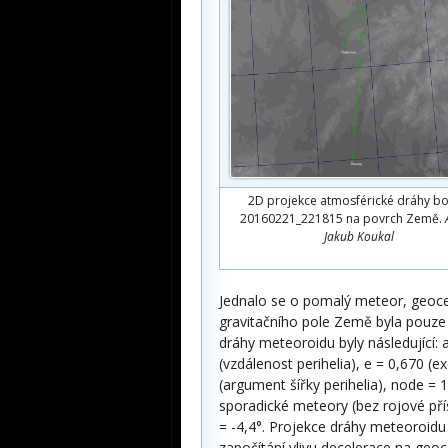
2D projekce atmosférické dráhy bo
20160221_221815 na povrch Země.
Jakub Koukal
Jednalo se o pomalý meteor, geoce
gravitačního pole Země byla pouze 1
dráhy meteoroidu byly následující: 
(vzdálenost perihelia), e = 0,670 (ex
(argument šířky perihelia), node = 1
sporadické meteory (bez rojové př
= -4,4°. Projekce dráhy meteoroidu
započítání vlivu decelerace na geoc