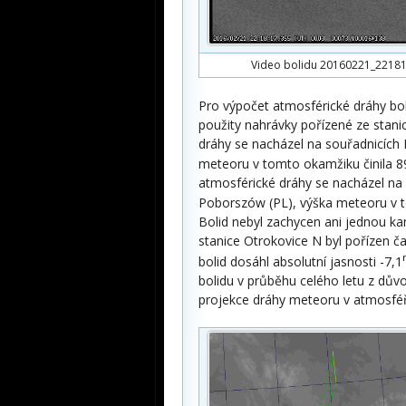
Video bolidu 20160221_221815
Pro výpočet atmosférické dráhy bol
použity nahrávky pořízené ze stan
dráhy se nacházel na souřadnicích
meteoru v tomto okamžiku činila 
atmosférické dráhy se nacházel na
Poborszów (PL), výška meteoru v 
Bolid nebyl zachycen ani jednou ka
stanice Otrokovice N byl pořízen ča
bolid dosáhl absolutní jasnosti -7,1
bolidu v průběhu celého letu z dů
projekce dráhy meteoru v atmosféř