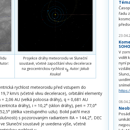
Téma 
Časop
řadu z
kosmo
předs
23.04.
Kome
SOH
V zorn
vidět 
lidu
Projekce dráhy meteoroidu ve Sluneční
nyní p
Autor:
soustavě, včetně započítání vlivu decelerace
vzdále
na geocentrickou rychlost v
Autor: Jakub
g.
Slunci
Koukal
uvidím
sníme
ntrická rychlost meteoroidu před vstupem do
https:
9,7 km/s (včetně vlivu decelerace), orbitální elementy
a = 2,06 AU (velká poloosa dráhy), q = 0,681 AU
08.04.
centricita dráhy), i = 10,2° (sklon dráhy), peri = 77,0°
Neobv
52,5° (délka vzestupného uzlu). Bolid patřil mezi
Posádk
íslušnosti) s pozorovaným radiantem RA = 144,2°, DEC
unikát
 ve Sluneční soustavě je uvedena výše, včetně
nejpoz
entrickou rychlost v
.