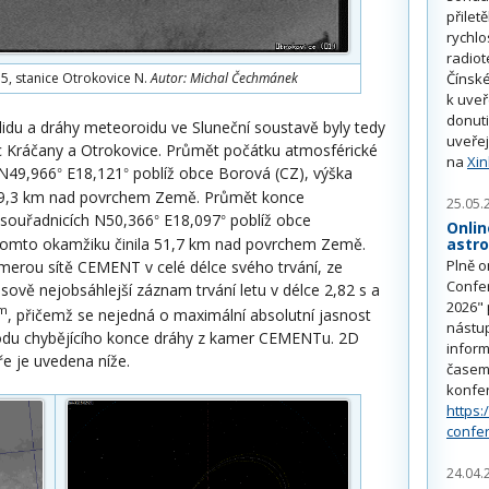
přilet
rychlo
radiot
, stanice Otrokovice N.
Autor: Michal Čechmánek
Čínské
k uve
donuti
idu a dráhy meteoroidu ve Sluneční soustavě byly tedy
uveřej
ic Kráčany a Otrokovice. Průmět počátku atmosférické
na
Xi
 N49,966
E18,121
poblíž obce Borová (CZ), výška
°
°
89,3 km nad povrchem Země. Průmět konce
25.05.
 souřadnicích N50,366
E18,097
poblíž obce
°
°
Onlin
tomto okamžiku činila 51,7 km nad povrchem Země.
astr
Plně o
merou sítě CEMENT v celé délce svého trvání, ze
Confe
sově nejobsáhlejší záznam trvání letu v délce 2,82 s a
2026" 
m
, přičemž se nejedná o maximální absolutní jasnost
nástu
vodu chybějícího konce dráhy z kamer CEMENTu. 2D
inform
e je uvedena níže.
časem 
konfe
https:
confe
24.04.