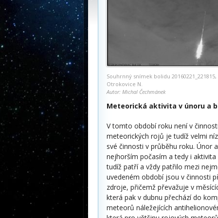
Souhrnný snímek bolidu 20160221_221815, 
Otrokovice N.
Autor: Michal Čechmánek
Meteorická aktivita v únoru a 
V tomto období roku není v činnost
meteorických rojů je tudíž velmi n
své činnosti v průběhu roku. Únor 
nejhorším počasím a tedy i aktivita
tudíž patří a vždy patřilo mezi ne
uvedeném období jsou v činnosti př
zdroje, přičemž převažuje v měsící
která pak v dubnu přechází do komp
meteorů náležejících antihelionové
která pro většinu rojových meteorů