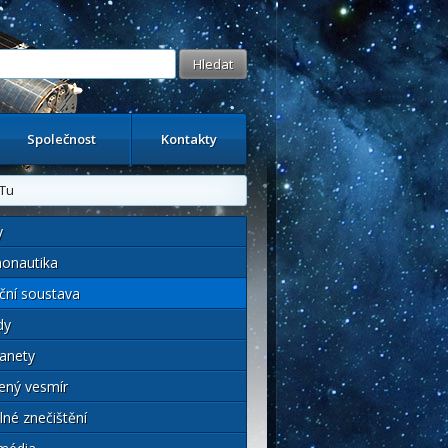
Společnost
Kontakty
NTu
y
onautika
ční soustava
dy
anety
ený vesmír
lné znečištění