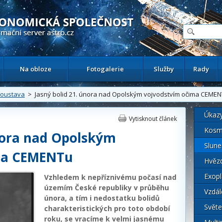
ační astronomický server
Na obloze
Fotogalerie
Služby
Rady
soustava
> Jasný bolid 21. února nad Opolským vojvodstvím očima CEME
Úkaz
Vytisknout článek
Kosm
února nad Opolským
Slune
ma CEMENTu
Hvěz
Exopl
Vzhledem k nepříznivému počasí nad
územím České republiky v průběhu
Vzdál
února, a tím i nedostatku bolidů
Světe
charakteristických pro toto období
roku, se vracíme k velmi jasnému