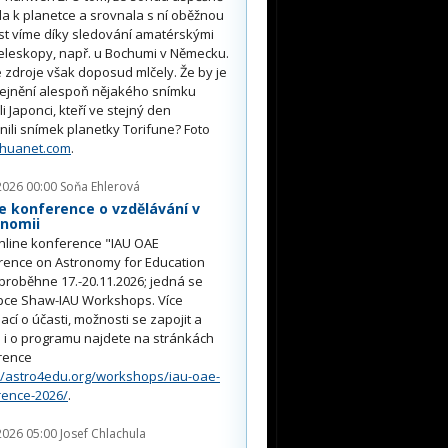
ěla k planetce a srovnala s ní oběžnou
st víme díky sledování amatérskými
eleskopy, např. u Bochumi v Německu.
 zdroje však doposud mlčely. Že by je
řejnění alespoň nějakého snímku
li Japonci, kteří ve stejný den
nili snímek planetky Torifune? Foto
nhuanet.com
.
2026 00:00
Soňa Ehlerová
e konference o vzdělávání v
onomii
nline konference "IAU OAE
rence on Astronomy for Education
proběhne 17.-20.11.2026; jedná se
pce Shaw-IAU Workshops. Více
ací o účasti, možnosti se zapojit a
i o programu najdete na stránkách
rence
//astro4edu.org/workshops/iau-oae-
rence-2026/
.
2026 05:00
Josef Chlachula