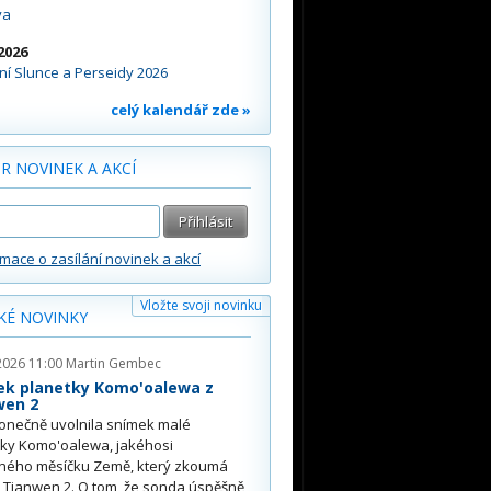
va
2026
í Slunce a Perseidy 2026
celý kalendář zde »
R NOVINEK A AKCÍ
rmace o zasílání novinek a akcí
Vložte svoji novinku
KÉ NOVINKY
2026 11:00
Martin Gembec
ek planetky Komo'oalewa z
wen 2
onečně uvolnila snímek malé
tky Komo'oalewa, jakéhosi
ného měsíčku Země, který zkoumá
 Tianwen 2. O tom, že sonda úspěšně