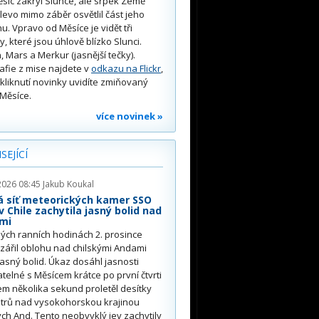
síc zakryl Slunce, ale srpek Země
 vlevo mimo záběr osvětlil část jeho
u. Vpravo od Měsíce je vidět tři
y, které jsou úhlově blízko Slunci.
, Mars a Merkur (jasnější tečky).
afie z mise najdete v
odkazu na Flickr
,
kliknutí novinky uvidíte zmiňovaný
Měsíce.
více novinek »
SEJÍCÍ
2026 08:45
Jakub Koukal
á síť meteorických kamer SSO
 Chile zachytila jasný bolid nad
mi
ých ranních hodinách 2. prosince
zářil oblohu nad chilskými Andami
jasný bolid. Úkaz dosáhl jasnosti
telné s Měsícem krátce po první čtvrti
m několika sekund proletěl desítky
etrů nad vysokohorskou krajinou
ých And. Tento neobvyklý jev zachytily