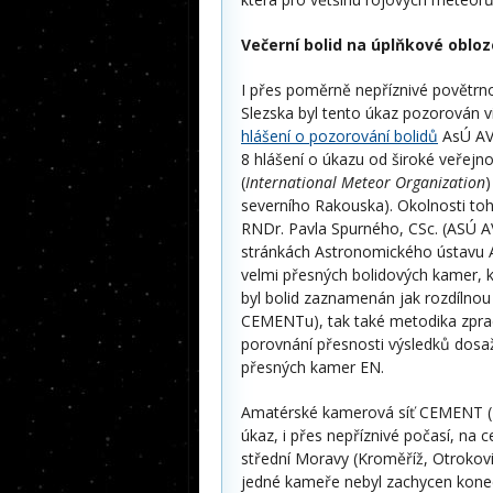
Večerní bolid na úplňkové obloz
I přes poměrně nepříznivé povětr
Slezska byl tento úkaz pozorován v
hlášení o pozorování bolidů
AsÚ AV 
8 hlášení o úkazu od široké veřejno
(
International Meteor Organization
severního Rakouska). Okolnosti to
RNDr. Pavla Spurného, CSc. (ASÚ AV
stránkách Astronomického ústavu 
velmi přesných bolidových kamer, k
byl bolid zaznamenán jak rozdílno
CEMENTu), tak také metodika zprac
porovnání přesnosti výsledků dosa
přesných kamer EN.
Amatérské kamerová síť CEMENT (
úkaz, i přes nepříznivé počasí, na 
střední Moravy (Kroměříž, Otrokovi
jedné kameře nebyl zachycen konec 