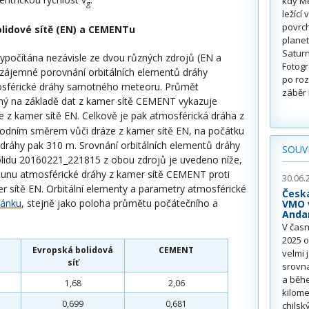
kdy Mě
g
ležící
povrch
lidové sítě (EN) a CEMENTu
planet
Saturn
ypočítána nezávisle ze dvou různých zdrojů (EN a
Fotogr
zájemné porovnání orbitálních elementů dráhy
po roz
osférické dráhy samotného meteoru. Průmět
záběr 
aný na základě dat z kamer sítě CEMENT vykazuje
e z kamer sítě EN. Celkově je pak atmosférická dráha z
dním směrem vůči dráze z kamer sítě EN, na počátku
 dráhy pak 310 m. Srovnání orbitálních elementů dráhy
SOUVI
lidu 20160221_221815 z obou zdrojů je uvedeno níže,
osunu atmosférické dráhy z kamer sítě CEMENT proti
30.06.
r sítě EN. Orbitální elementy a parametry atmosférické
Česk
lánku
, stejně jako poloha průmětu počátečního a
VMO v
Anda
V časn
2025 o
Evropská bolidová
CEMENT
velmi 
síť
srovna
a běhe
1,68
2,06
kilom
0,699
0,681
chilsk