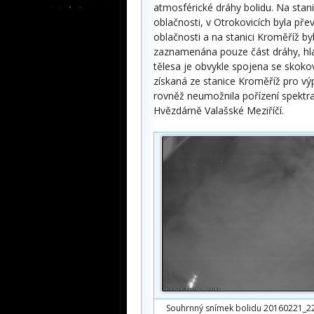
atmosférické dráhy bolidu. Na stanic
oblačnosti, v Otrokovicích byla pře
oblačnosti a na stanici Kroměříž by
zaznamenána pouze část dráhy, hla
tělesa je obvykle spojena se skok
získaná ze stanice Kroměříž pro vý
rovněž neumožnila pořízení spektra
Hvězdárně Valašské Meziříčí.
Souhrnný snímek bolidu 20160221_2