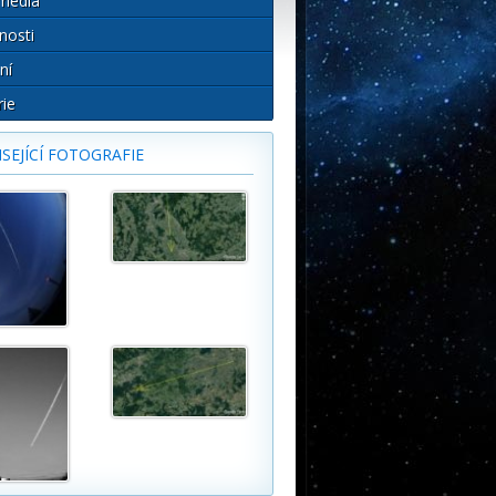
média
nosti
ní
rie
SEJÍCÍ FOTOGRAFIE