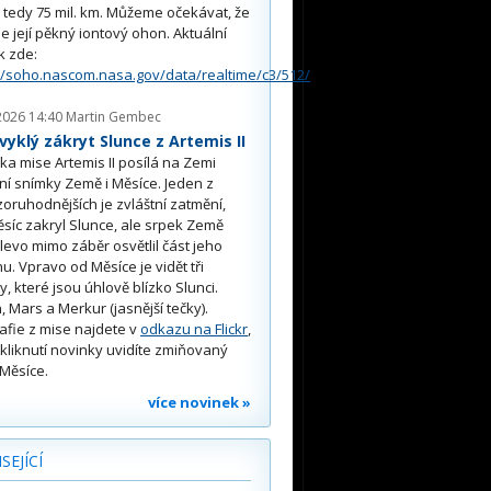
, tedy 75 mil. km. Můžeme očekávat, že
e její pěkný iontový ohon. Aktuální
k zde:
//soho.nascom.nasa.gov/data/realtime/c3/512/
2026 14:40
Martin Gembec
yklý zákryt Slunce z Artemis II
a mise Artemis II posílá na Zemi
ní snímky Země i Měsíce. Jeden z
oruhodnějších je zvláštní zatmění,
síc zakryl Slunce, ale srpek Země
 vlevo mimo záběr osvětlil část jeho
u. Vpravo od Měsíce je vidět tři
y, které jsou úhlově blízko Slunci.
, Mars a Merkur (jasnější tečky).
afie z mise najdete v
odkazu na Flickr
,
kliknutí novinky uvidíte zmiňovaný
Měsíce.
více novinek »
SEJÍCÍ