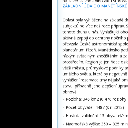
na závěr slavnostního aktu starost
ZÁKLADNÍ ÚDAJE O MANĚTÍNSKÉ
Oblast byla vyhlášena na základě d
subjektů po více než roce příprav. St
tohoto druhu u nás. Vyhlašující ob
aktivně zapojí do ochrany nočního 
převzala Česká astronomická spol
planetárium Plzeň. Manětínsko patř
nízkým světelným znečištěním a z
prostředím. Region je jen řídce osí
větší města, průmyslové podniky a
umělého světla, které by negativně
vyhlášení rezervace tmy nějaká ome
stavu, případně jeho zlepšení úpra
obnově.
Rozloha: 346 km2 (0,4 % rozlohy
Počet obyvatel: 4487 (k r. 2013)
Hustota zalidnění: 13 obyvatel/k
Nadmořská výška: 350 – 825 m n