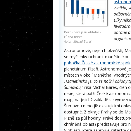
astronom
vznikla, 
odborném 
Díky něk
hvězdárn
občané a 
Porovnání jasu oblohy -
různá místa
organizac
Autor: Michal Bareš
Astronomové, nejen ti plzeňští, Ma
se myšlenky ochránit manětínskou
pobočka České astronomické spole
planetárium Plzeň. Astronomové jez
místech v okolí Manětína, vhodnýc
„Manětínsko je, co se noční oblohy t
Šumavou,“
říká Michal Bareš, člen 
nebe, která patří České astronomic
map, na jejichž základě se vymezov
Šumavou nebo již existujícími obl
dostupné. Z okraje Prahy se do Ma
Plzně za půl hodiny. Právě dostupn
chráněná oblast) představuje pro n
V oblasti, která zahrnuje katastry 