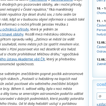
Den a 
t vhodných pro pozorování oblohy, ale i noční přírody.
10. – 
onií netopýrů v České republice,“
říká manětínský
Chomu
eské republice žije deset druhů sov, z toho sedm lze
 rádi, když se v budoucnu objeví informace o sovách také
11. – 
l informaci o noční přírodě Jaroslav Hruška z
Částe
 ochránců přírody
, která je jedním ze
Persei
ti tmavé oblohy
. Rozdíl mezi městskou oblohou a
hvězd
 přitom opravdu velký.
„Zatímco ve městě lze vidět
12.08.
ící souhvězdí, mimo města jich lze spatřit mnohem více.
Částeč
ání s Plzní pozorovat více než desetkrát více hvězd.
Ostra
kud si chcete prohlédnout Mléčnou dráhu,“
vypočítává
ého ústavu Akademie věd ČR
, který je předsedou
12.08.
Zatměn
onomické společnosti.
se světelným znečištěním poprvé pocítili astronomové
ných státech.
„Postavili si hvězdárny na kopcích nad
kže začali pociťovat vliv světelného znečištění blízkých
ODBĚ
ce brzy. Během II. světové války, byla v noci města
 a díky tomu se americkým astronomům podařilo udělat
zorování v dobrých podmínkách, která později potvrdila
lkého třesku. Od té doby hvězdáři usilují o pořádnou
» info