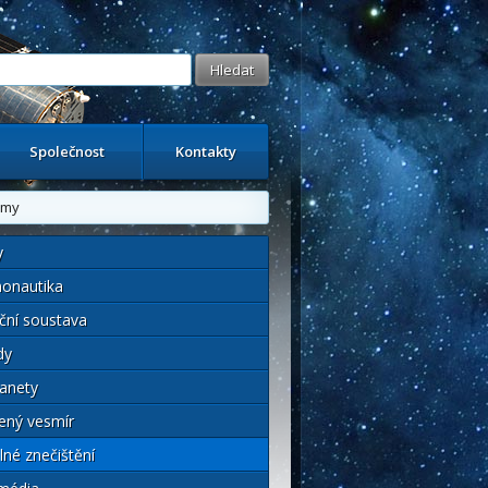
Společnost
Kontakty
omy
y
onautika
ční soustava
dy
anety
ený vesmír
lné znečištění