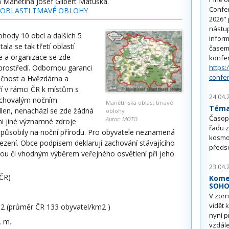
a Manětína Josef Gilbert Matuška.
Confe
 OBLASTI TMAVÉ OBLOHY
2026" 
nástu
ohody 10 obcí a dalších 5
inform
ala se tak třetí oblastí
časem 
ce a organizace se zde
konfe
prostředí. Odbornou garanci
https:
confe
ečnost a Hvězdárna a
í v rámci ČR k místům s
24.04.
achovalým nočním
Manětínská oblast tmavé
Téma 
dlen, nenachází se zde žádná
oblohy
Časop
Autor: MOTO
ni jiné významné zdroje
řadu z
 působily na noční přírodu. Pro obyvatele neznamená
kosmo
zení. Obce podpisem deklarují zachování stávajícího
předs
vou či vhodným výběrem veřejného osvětlení při jeho
23.04.
 ČR)
Kome
SOH
V zorn
vidět 
m2 (průměr ČR 133 obyvatel/km2 )
nyní p
. m.
vzdále