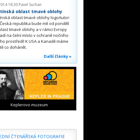
2014 18:30
Pavel Suchan
tínská oblast tmavé oblohy
nská oblast tmavé oblohy logoAutor:
eská republika bude mít od pondělí
oblast tmavé oblohy a v rámci Evropy
adí na čelní místo v ochraně nočního
ího prostředí! K USA a Kanadě máme
ště co dohánět.
Další články »
Keplerovo muzeum
EDNÍ ČTENÁŘSKÁ FOTOGRAFIE