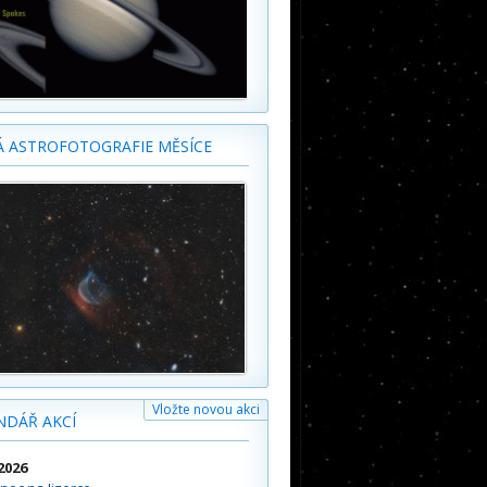
Á ASTROFOTOGRAFIE MĚSÍCE
Vložte novou akci
NDÁŘ AKCÍ
2026