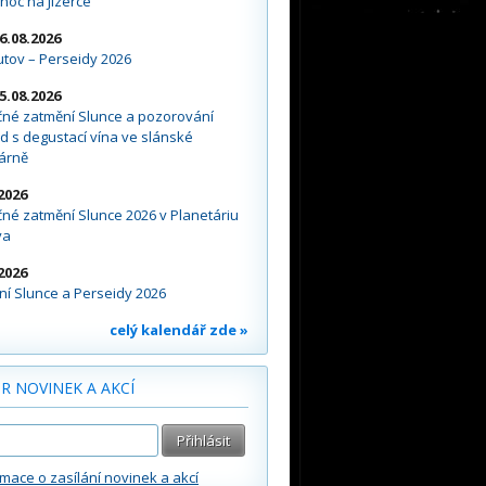
noc na Jizerce
16.08.2026
tov – Perseidy 2026
15.08.2026
čné zatmění Slunce a pozorování
d s degustací vína ve slánské
árně
2026
né zatmění Slunce 2026 v Planetáriu
va
2026
í Slunce a Perseidy 2026
celý kalendář zde »
R NOVINEK A AKCÍ
rmace o zasílání novinek a akcí