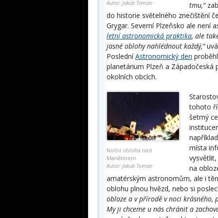
Autor: Jakub Toman
tmu,“
zab
do historie světelného znečištění 
Grygar. Severní Plzeňsko ale nen
letní astronomická praktika
, ale ta
jasné oblohy nahlédnout každý,“
uvád
Poslední
Astronomický den
proběhl
planetárium Plzeň a Západočeská p
okolních obcích.
Starosto
tohoto ř
šetrný ce
instituce
napříkla
místa in
Noční obloha nad
vysvětlit
Manětínem
Autor: Jakub Toman
na obloze
amatérským astronomům, ale i těm
oblohu plnou hvězd, nebo si posle
obloze a v přírodě v noci krásného,
My ji chceme u nás chránit a zachov