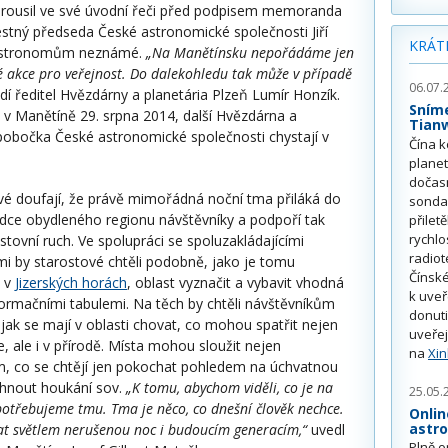
rousil ve své úvodní řeči před podpisem memoranda
čestný předseda České astronomické společnosti Jiří
KRÁT
í astronomům neznámé.
„Na Manětínsku nepořádáme jen
ké akce pro veřejnost. Do dalekohledu tak může v případě
06.07.
í ředitel Hvězdárny a planetária Plzeň Lumír Honzík.
Sním
 v Manětíně 29. srpna 2014, další Hvězdárna a
Tian
obočka České astronomické společnosti chystají v
Čína k
plane
dočas
vé doufají, že právě mimořádná noční tma přiláká do
sonda
ídce obydleného regionu návštěvníky a podpoří tak
přilet
rychlo
stovní ruch. Ve spolupráci se spoluzakládajícími
radiot
mi by starostové chtěli podobně, jako je tomu
Čínské
d v
Jizerských horách
, oblast vyznačit a vybavit vhodná
k uve
formačními tabulemi. Na těch by chtěli návštěvníkům
donuti
, jak se mají v oblasti chovat, co mohou spatřit nejen
uveřej
, ale i v přírodě. Místa mohou sloužit nejen
na
Xi
, co se chtějí jen pokochat pohledem na úchvatnou
chnout houkání sov.
„K tomu, abychom viděli, co je na
25.05.
 potřebujeme tmu. Tma je něco, co dnešní člověk nechce.
Onlin
astr
at světlem nerušenou noc i budoucím generacím,“
uvedl
Plně o