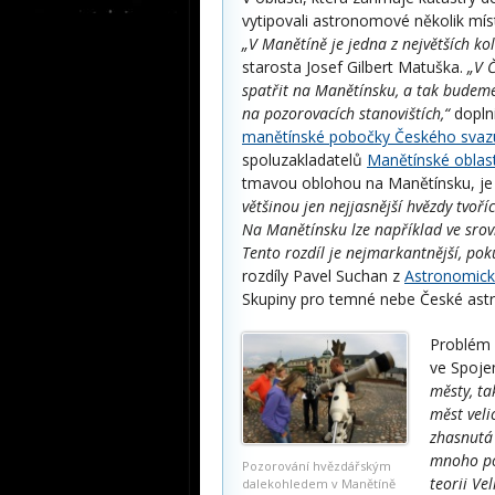
vytipovali astronomové několik mís
„V Manětíně je jedna z největších kol
starosta Josef Gilbert Matuška.
„V Č
spatřit na Manětínsku, a tak budeme
na pozorovacích stanovištích,“
doplni
manětínské pobočky Českého svazu
spoluzakladatelů
Manětínské oblas
tmavou oblohou na Manětínsku, je
většinou jen nejjasnější hvězdy tvoř
Na Manětínsku lze například ve srovn
Tento rozdíl je nejmarkantnější, po
rozdíly Pavel Suchan z
Astronomick
Skupiny pro temné nebe České astr
Problém 
ve Spoje
městy, ta
měst veli
zhasnutá
mnoho po
Pozorování hvězdářským
teorii Ve
dalekohledem v Manětíně