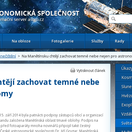
ační astronomický server
Na obloze
Fotogalerie
Služby
Rady
nečištění
> Na Manětínsku chtějí zachovat temné nebe nejen pro astron
Úkaz
Vytisknout článek
Kosm
tějí zachovat temné nebe
Slune
nomy
Hvěz
Exopl
Vzdál
15. září 2014 byla patnácti podpisy zástupců obcí a organizací
ndu založena Manětínská oblast tmavé oblohy. Podpis na
Světe
před fotoaparáty mnoha novinářů připojil také čestný
eské astronomické společnosti Dr. Jiří Grygar. Manětínská