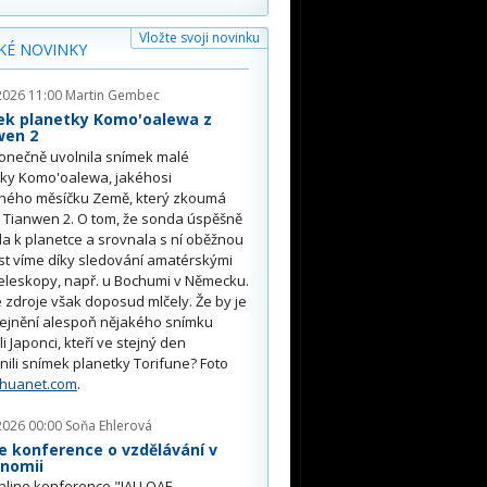
Vložte svoji novinku
KÉ NOVINKY
2026 11:00
Martin Gembec
ek planetky Komo'oalewa z
wen 2
onečně uvolnila snímek malé
tky Komo'oalewa, jakéhosi
ného měsíčku Země, který zkoumá
 Tianwen 2. O tom, že sonda úspěšně
ěla k planetce a srovnala s ní oběžnou
st víme díky sledování amatérskými
eleskopy, např. u Bochumi v Německu.
 zdroje však doposud mlčely. Že by je
řejnění alespoň nějakého snímku
li Japonci, kteří ve stejný den
nili snímek planetky Torifune? Foto
nhuanet.com
.
2026 00:00
Soňa Ehlerová
e konference o vzdělávání v
onomii
nline konference "IAU OAE