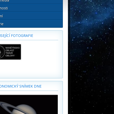
média
nosti
ní
rie
SEJÍCÍ FOTOGRAFIE
ONOMICKÝ SNÍMEK DNE