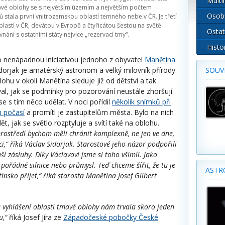
Multi
avé oblohy se s největším územím a největším počtem
Osob
ů stala první vnitrozemskou oblastí temného nebe v ČR. Je třetí
lastí v ČR, devátou v Evropě a čtyřicátou šestou na světě.
Ostat
nání s ostatními státy nejvíce „rezervací tmy“.
Histo
o nenápadnou iniciativou jednoho z obyvatel
Manětína
.
dorjak je amatérský astronom a velký milovník přírody.
SOUVI
ohu v okolí Manětína sleduje již od dětství a tak
al, jak se podmínky pro pozorování neustále zhoršují.
e s tím něco udělat. V noci pořídil
několik snímků při
m počasí
a promítl je zastupitelům města. Bylo na nich
ět, jak se světlo rozptyluje a svítí také na oblohu.
prostředí bychom měli chránit komplexně, ne jen ve dne,
oci,“ říká Václav Sidorjak. Starostové jeho názor podpořili
ší zásluhy. Díky Václavovi jsme si toho všimli. Jako
 pořádné silnice nebo průmysl. Teď chceme šířit, že tu je
ASTR
ínsko přijet,“ říká starosta Manětína Josef Gilbert
 vyhlášení oblasti tmavé oblohy nám trvala skoro jeden
u,“
říká Josef Jíra ze
Západočeské pobočky České