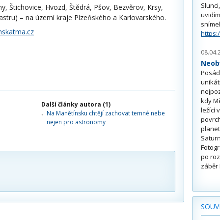
Slunci
y, Štichovice, Hvozd, Štědrá, Pšov, Bezvěrov, Krsy,
uvidím
stru) – na území kraje Plzeňského a Karlovarského.
sníme
skatma.cz
https:
08.04.
Neobv
Posádk
unikát
nejpoz
kdy Mě
Další články autora (1)
ležící
Na Manětínsku chtějí zachovat temné nebe
povrch
nejen pro astronomy
planet
Saturn
Fotogr
po roz
záběr 
SOUVI