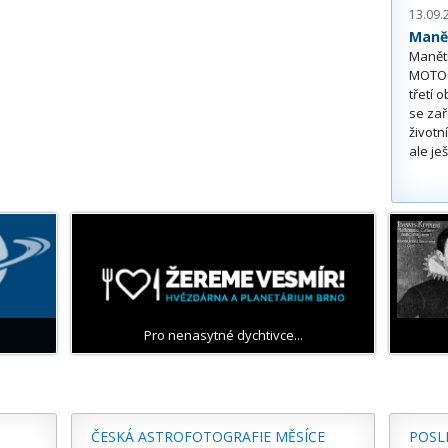
13.09.
Maně
Manětí
MOTOČ
třetí 
se zař
životn
ale je
Pro nenasytné dychtivce...
ČESKÁ ASTROFOTOGRAFIE MĚSÍCE
POSL