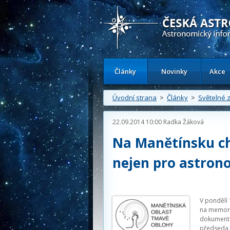
Česká astronomická společnost - Inform
Články
Novinky
Akce
Úvodní strana
>
Články
>
Světelné z
22.09.2014 10:00
Radka Žáková
Na Manětínsku ch
nejen pro astro
V pondělí 
na memora
dokument 
předseda Č