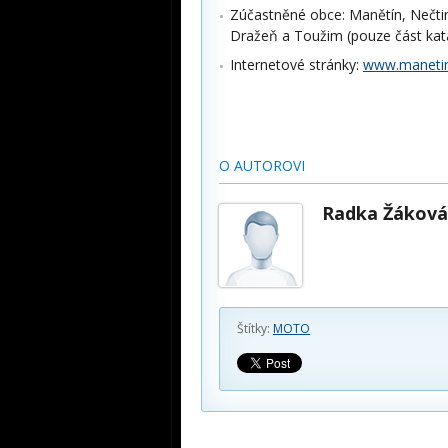
Zúčastněné obce: Manětín, Nečtin
Dražeň a Toužim (pouze část kata
Internetové stránky:
www.manetin
O AUTOROVI
Radka Žáková
Štítky:
MOTO