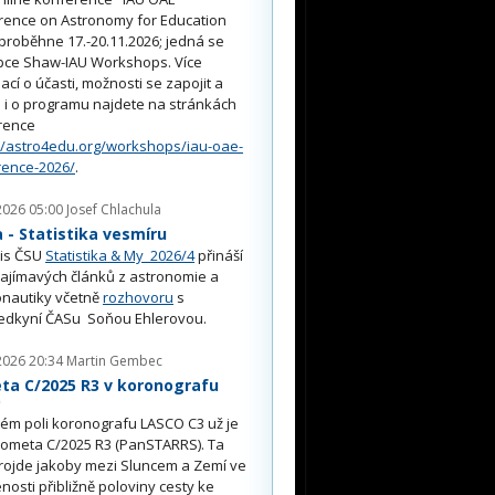
rence on Astronomy for Education
proběhne 17.-20.11.2026; jedná se
pce Shaw-IAU Workshops. Více
ací o účasti, možnosti se zapojit a
i o programu najdete na stránkách
rence
//astro4edu.org/workshops/iau-oae-
rence-2026/
.
2026 05:00
Josef Chlachula
- Statistika vesmíru
is ČSU
Statistika & My 2026/4
přináší
ajímavých článků z astronomie a
nautiky včetně
rozhovoru
s
edkyní ČASu Soňou Ehlerovou.
2026 20:34
Martin Gembec
ta C/2025 R3 v koronografu
O
ém poli koronografu LASCO C3 už je
kometa C/2025 R3 (PanSTARRS). Ta
rojde jakoby mezi Sluncem a Zemí ve
nosti přibližně poloviny cesty ke