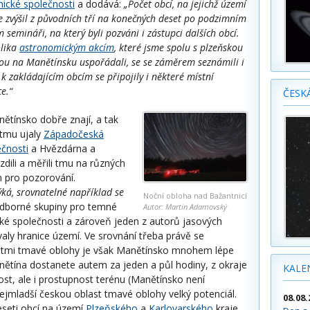
ické společnosti
a dodává:
„Počet obcí, na jejichž území
se zvýšil z původních tří na konečných deset po podzimním
semináři, na který byli pozváni i zástupci dalších obcí.
olika
astronomickým akcím
, které jsme spolu s plzeňskou
ou na Manětínsku uspořádali, se se záměrem seznámili i
k zakládajícím obcím se připojily i některé místní
e.“
ČESK
nětínsko dobře znají, a tak
 tmu ujaly
Západočeská
čnosti
a Hvězdárna a
dili a měřili tmu na různých
h pro pozorování.
ýká, srovnatelné například se
Noční obloha nad Bažantnicí
odborné skupiny pro temné
Autor: Martin Adamovský
ké společnosti a zároveň jeden z autorů jasových
aly hranice území. Ve srovnání třeba právě se
astmi tmavé oblohy je však Manětínsko mnohem lépe
nětína dostanete autem za jeden a půl hodiny, z okraje
KALE
ost, ale i prostupnost terénu (Manětínsko není
ejmladší českou oblast tmavé oblohy velký potenciál.
08.08.
deseti obcí na území
Plzeňského
a
Karlovarského
kraje,