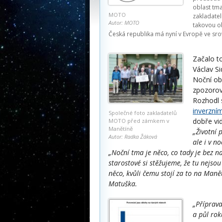
oblast tm
MOTO
zakladatel
Autor: MOTO
takovou ob
Česká republika má nyní v Evropě ve srov
Začalo t
Václav Si
Noční obl
zpozorov
Rozhodl s
inverzní
Společné foto zakladatelů
dobře vid
MOTO před zámkem v
Manětíně
„Životní 
Autor: Radka Žáková
ale i v n
„Noční tma je něco, co tady je bez na
starostové si stěžujeme, že tu nejsou
něco, kvůli čemu stojí za to na Manět
Matuška.
„Příprava
a půl rok