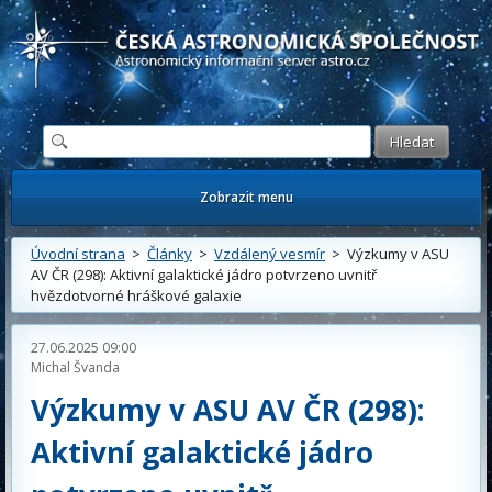
Česká astronomická společnost - Informační astronomický server
Zobrazit menu
Úvodní strana
>
Články
>
Vzdálený vesmír
> Výzkumy v ASU
AV ČR (298): Aktivní galaktické jádro potvrzeno uvnitř
hvězdotvorné hráškové galaxie
27.06.2025 09:00
Michal Švanda
Výzkumy v ASU AV ČR (298):
Aktivní galaktické jádro