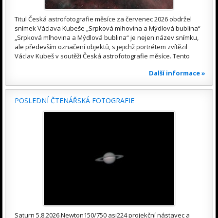
Titul Česká astrofotografie měsíce za červenec 2026 obdržel
snímek Václava Kubeše „Srpková mlhovina a Mýdlová bublina“
„Srpková mlhovina a Mýdlová bublina“ je nejen název snímku,
ale především označení objektů, s jejichž portrétem zvítězil
Václav Kubeš v soutěži Česká astrofotografie měsíce. Tento
Další informace »
POSLEDNÍ ČTENÁŘSKÁ FOTOGRAFIE
Saturn 5,8,2026.Newton150/750 asi224 projekční nástavec a