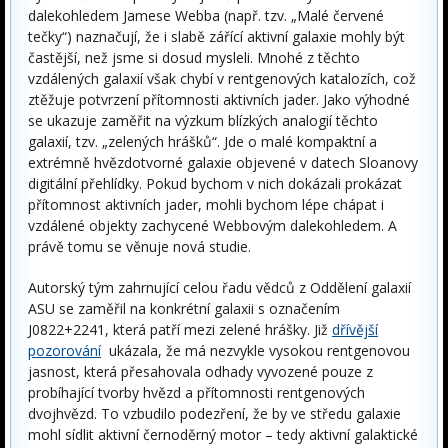
dalekohledem Jamese Webba (např. tzv. „Malé červené
tečky“) naznačují, že i slabě zářící aktivní galaxie mohly být
častější, než jsme si dosud mysleli. Mnohé z těchto
vzdálených galaxií však chybí v rentgenových katalozích, což
ztěžuje potvrzení přítomnosti aktivních jader. Jako výhodné
se ukazuje zaměřit na výzkum blízkých analogií těchto
galaxií, tzv. „zelených hrášků“. Jde o malé kompaktní a
extrémně hvězdotvorné galaxie objevené v datech Sloanovy
digitální přehlídky. Pokud bychom v nich dokázali prokázat
přítomnost aktivních jader, mohli bychom lépe chápat i
vzdálené objekty zachycené Webbovým dalekohledem. A
právě tomu se věnuje nová studie.
Autorský tým zahrnující celou řadu vědců z Oddělení galaxií
ASU se zaměřil na konkrétní galaxii s označením
J0822+2241, která patří mezi zelené hrášky. Již
dřívější
pozorování
ukázala, že má nezvykle vysokou rentgenovou
jasnost, která přesahovala odhady vyvozené pouze z
probíhající tvorby hvězd a přítomnosti rentgenových
dvojhvězd. To vzbudilo podezření, že by ve středu galaxie
mohl sídlit aktivní černoděrný motor – tedy aktivní galaktické