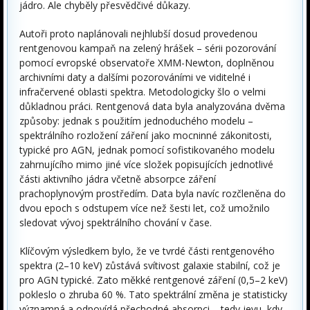
jádro. Ale chyběly přesvědčivé důkazy.
Autoři proto naplánovali nejhlubší dosud provedenou
rentgenovou kampaň na zelený hrášek – sérii pozorování
pomocí evropské observatoře XMM-Newton, doplněnou
archivními daty a dalšími pozorováními ve viditelné i
infračervené oblasti spektra. Metodologicky šlo o velmi
důkladnou práci. Rentgenová data byla analyzována dvěma
způsoby: jednak s použitím jednoduchého modelu –
spektrálního rozložení záření jako mocninné zákonitosti,
typické pro AGN, jednak pomocí sofistikovaného modelu
zahrnujícího mimo jiné více složek popisujících jednotlivé
části aktivního jádra včetně absorpce záření
prachoplynovým prostředím. Data byla navíc rozčleněna do
dvou epoch s odstupem více než šesti let, což umožnilo
sledovat vývoj spektrálního chování v čase.
Klíčovým výsledkem bylo, že ve tvrdé části rentgenového
spektra (2–10 keV) zůstává svítivost galaxie stabilní, což je
pro AGN typické. Zato měkké rentgenové záření (0,5–2 keV)
pokleslo o zhruba 60 %. Tato spektrální změna je statisticky
významná a odpovídá přechodné absorpci – tedy jevu, kdy