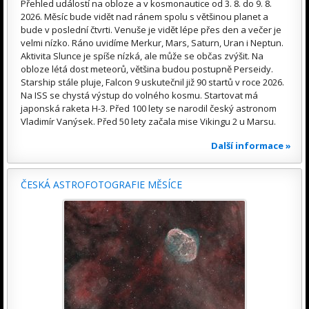
Přehled událostí na obloze a v kosmonautice od 3. 8. do 9. 8.
2026. Měsíc bude vidět nad ránem spolu s většinou planet a
bude v poslední čtvrti. Venuše je vidět lépe přes den a večer je
velmi nízko. Ráno uvidíme Merkur, Mars, Saturn, Uran i Neptun.
Aktivita Slunce je spíše nízká, ale může se občas zvýšit. Na
obloze létá dost meteorů, většina budou postupně Perseidy.
Starship stále pluje, Falcon 9 uskutečnil již 90 startů v roce 2026.
Na ISS se chystá výstup do volného kosmu. Startovat má
japonská raketa H-3. Před 100 lety se narodil český astronom
Vladimír Vanýsek. Před 50 lety začala mise Vikingu 2 u Marsu.
Další informace »
ČESKÁ ASTROFOTOGRAFIE MĚSÍCE