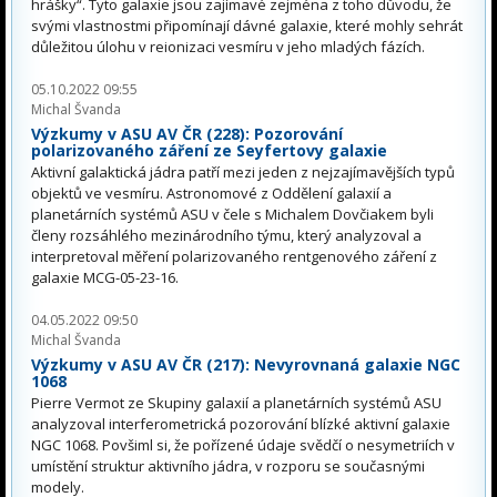
hrášky“. Tyto galaxie jsou zajímavé zejména z toho důvodu, že
svými vlastnostmi připomínají dávné galaxie, které mohly sehrát
důležitou úlohu v reionizaci vesmíru v jeho mladých fázích.
05.10.2022 09:55
Michal Švanda
Výzkumy v ASU AV ČR (228): Pozorování
polarizovaného záření ze Seyfertovy galaxie
Aktivní galaktická jádra patří mezi jeden z nejzajímavějších typů
objektů ve vesmíru. Astronomové z Oddělení galaxií a
planetárních systémů ASU v čele s Michalem Dovčiakem byli
členy rozsáhlého mezinárodního týmu, který analyzoval a
interpretoval měření polarizovaného rentgenového záření z
galaxie MCG-05-23-16.
04.05.2022 09:50
Michal Švanda
Výzkumy v ASU AV ČR (217): Nevyrovnaná galaxie NGC
1068
Pierre Vermot ze Skupiny galaxií a planetárních systémů ASU
analyzoval interferometrická pozorování blízké aktivní galaxie
NGC 1068. Povšiml si, že pořízené údaje svědčí o nesymetriích v
umístění struktur aktivního jádra, v rozporu se současnými
modely.