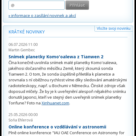
» informace o zasílání novinek a akcí
Vložte svoji novinku
KRÁTKÉ NOVINKY
06.07.2026 11:00
Martin Gembec
Snímek planetky Komo'oalewa z Tianwen 2
Čína konečně uvolnila snímek malé planetky Komo'oalewa,
jakéhosi dočasného měsíčku Země, který zkoumá sonda
Tianwen 2. O tom, že sonda úspěšně přiletěla k planetce a
srovnala s ní oběžnou rychlost víme díky sledování amatérskými
radioteleskopy, např. u Bochumi v Německu. Čínské zdroje však
doposud mlčely. Že by je k uveřejnění alespoň nějakého snímku
donutili Japonci, kteří ve stejný den uveřejnili snímek planetky
Torifune? Foto na
Xinhuanet.com
.
25.05.2026 00:00
Soňa Ehlerová
Online konference o vzdělávání v astronomii
Plně online konference "IAU OAE Conference on Astronomy for