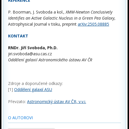
REFERENCE
P. Boorman, J. Svoboda a kol.,
XMM-Newton Conclusively
Identifies an Active Galactic Nucleus in a Green Pea Galaxy
,
Astrophysical Journal v tisku, preprint
arXiv:2505.08885
KONTAKT
RNDr. Jiří Svoboda, Ph.D.
jiri.svoboda@asu.cas.cz
Oddělení galaxií Astronomického ústavu AV ČR
Zdroje a doporučené odkazy:
[1]
Oddělení galaxií ASU
Převzato:
Astronomický ústav AV ČR, v.v.i.
O AUTOROVI