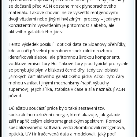
se dočasně před AGN dostane mrak plynoprachového
materiálu. Takové chování nelze vysvětlit rentgenovými
dvojhvězdami nebo jinými hvězdnými procesy – jediným
konzistentním vysvětlením je přítomnost slabého, ale
aktivního galaktického jádra.
Tento výsledek posilují i optická data ze Sloanovy přehlídky,
kde autoři při velmi podrobném spektrálním rozboru
identifikovali slabou, ale přítomnou širokou komponentu
vodíkové emisní čáry Hα. Takové čáry jsou typické pro rychle
se pohybující plyn v blízkosti černé díry, tedy tzv. oblasti
„širokých čar“ aktivního galaktického jádra. Ačkoli tyto čáry
mohou vznikat i jinými mechanismy (např. výbuchy
supernov), jejich šířka, stabilita v čase a síla naznačují AGN
původ.
Důležitou součástí práce bylo také sestavení tzv.
spektrálního rozložení energie, které ukazuje, jak galaxie
září napříč celým elektromagnetickým spektrem. Pomocí
specializovaného softwaru vědci zkombinovali rentgenová,
optická, UV i infračervená data a modelovali, jaký podíl