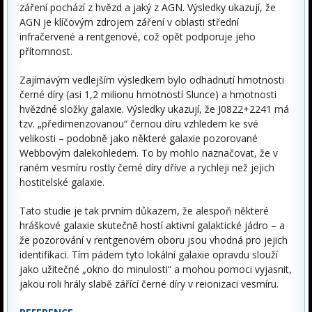
záření pochází z hvězd a jaký z AGN. Výsledky ukazují, že
AGN je klíčovým zdrojem záření v oblasti střední
infračervené a rentgenové, což opět podporuje jeho
přítomnost.
Zajímavým vedlejším výsledkem bylo odhadnutí hmotnosti
černé díry (asi 1,2 milionu hmotností Slunce) a hmotnosti
hvězdné složky galaxie. Výsledky ukazují, že J0822+2241 má
tzv. „předimenzovanou“ černou díru vzhledem ke své
velikosti – podobně jako některé galaxie pozorované
Webbovým dalekohledem. To by mohlo naznačovat, že v
raném vesmíru rostly černé díry dříve a rychleji než jejich
hostitelské galaxie.
Tato studie je tak prvním důkazem, že alespoň některé
hráškové galaxie skutečně hostí aktivní galaktické jádro – a
že pozorování v rentgenovém oboru jsou vhodná pro jejich
identifikaci. Tím pádem tyto lokální galaxie opravdu slouží
jako užitečné „okno do minulosti“ a mohou pomoci vyjasnit,
jakou roli hrály slabě zářící černé díry v reionizaci vesmíru.