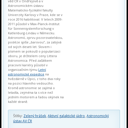
věd ČR v Ondřejově a v
Astronomickém ústavu
Matematicko-fyzikální fakulty
Univerzity Karlovy v Praze, kde se v
roce 2016 habilitoval. V letech 2009-
2011 působil v Max-Planck-Institut
für Sonnensystemforschung v
Katlenburg-Lindau v Německu.
Astronomií, zprvu pozorovatelskou,
posléze spíše „barovou“, za zabývá
od svých deseti let. Slovem i
písmem se pokouší o popularizaci
oboru, je držitelem ceny Littera
Astronomica. Před začátkem
pracovní kariéry působil v
organizačním týmu
Letní
astronomické expedice
na
hvězdárně v Úpici, z toho dva roky
na pozici hlavního vedoucího.
Kromě astronomie se zajímá o
letadla, zejména ta s více než
jedním motorem a řadou okýnek na
každé straně.
Štítky:
Zelený hrášek
,
Aktivní galaktické jádro
,
Astronomický
ústav AV ČR