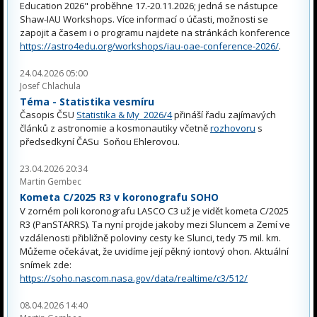
Education 2026" proběhne 17.-20.11.2026; jedná se nástupce
Shaw-IAU Workshops. Více informací o účasti, možnosti se
zapojit a časem i o programu najdete na stránkách konference
https://astro4edu.org/workshops/iau-oae-conference-2026/
.
24.04.2026 05:00
Josef Chlachula
Téma - Statistika vesmíru
Časopis ČSU
Statistika & My 2026/4
přináší řadu zajímavých
článků z astronomie a kosmonautiky včetně
rozhovoru
s
předsedkyní ČASu Soňou Ehlerovou.
23.04.2026 20:34
Martin Gembec
Kometa C/2025 R3 v koronografu SOHO
V zorném poli koronografu LASCO C3 už je vidět kometa C/2025
R3 (PanSTARRS). Ta nyní projde jakoby mezi Sluncem a Zemí ve
vzdálenosti přibližně poloviny cesty ke Slunci, tedy 75 mil. km.
Můžeme očekávat, že uvidíme její pěkný iontový ohon. Aktuální
snímek zde:
https://soho.nascom.nasa.gov/data/realtime/c3/512/
08.04.2026 14:40