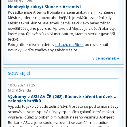
Martin Gembec
Neobvyklý zákryt Slunce z Artemis II
Posádka mise Artemis II posílá na Zemi unikátní snímky Země i
Měsíce. Jeden z nejpozoruhodnějších je zvláštní zatmění, kdy
Měsíc zakryl Slunce, ale srpek Země ležící vlevo mimo záběr
osvětlil část jeho povrchu. Vpravo od Měsíce je vidět tři planety,
které jsou úhlově blízko Slunci. Saturn, Mars a Merkur (jasnější
tečky).
Fotografie z mise najdete v
odkazu na Flickr
, po rozkliknutí
novinky uvidíte zmiňovaný záběr Měsíce.
více novinek »
SOUVISEJÍCÍ
10.05.2024 11:29
Michal Švanda
Výzkumy v ASU AV ČR (268): Rádiové záření borůvek a
zelených hrášků
Vypadá to jako výlet do zelinářství. A přesto se pod těmito názvy
schovávají velmi speciální typy trpasličích galaxií, které možná
vyprávějí důležitý příběh o minulosti našeho vesmíru. Abhijeet
Borkar z ASU a jeho spolupracovníci se zaměřili na studium