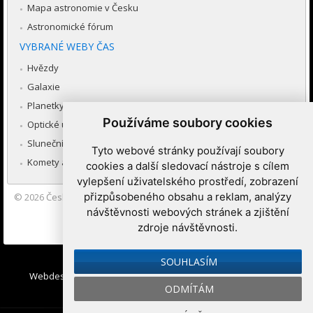
Mapa astronomie v Česku
Astronomické fórum
VYBRANÉ WEBY ČAS
Hvězdy
Galaxie
Planetky
Používáme soubory cookies
Optické úkazy v atmosféře
Sluneční soustava
Tyto webové stránky používají soubory
Komety a meteory
cookies a další sledovací nástroje s cílem
vylepšení uživatelského prostředí, zobrazení
přizpůsobeného obsahu a reklam, analýzy
© 2026
Česká astronomická společnost
|
Hvězdárna a planetárium
Brno spolupracuje se serverem Astro.cz
návštěvnosti webových stránek a zjištění
zdroje návštěvnosti.
Nastavení cookies
SOUHLASÍM
Webdesign:
Medio interactive
, Redakční systém
Ibis CMS
:
ODMÍTÁM
WebConsult.cz