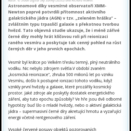
Autor: © Sloan Digital Sky Survey (SDSS) and Richard Nowell.
Astronomové díky vesmírné observatoři XMM-
Newton poprvé potvrdili přítomnost aktivního
galaktického jádra (AGN) v tzv. „zeleném hrášku“ –
zvláštním typu trpasličí galaxie s překotnou tvorbou
hvězd. Tato objevná studie ukazuje, že i méně zářivé
černé díry mohly hrát klíčovou roli při reionizaci
raného vesmíru a poskytuje tak cenný pohled na růst
černých děr v jeho prvních epochách.
Vesmír byl krátce po Velkém třesku temný, plný neutrálního
vodíku. Nic nebylo zdrojem světla.V období zvaném
„kosmická reionizace“, zhruba 500 milionů let po vzniku
Vesmíru, došlo k postupné ionizaci tohoto vodíku, když
vznikly první hvězdy a galaxie, které prozářily kosmický
prostor. Jaké zdroje ale poskytly dostatek energetického
záření, aby tuto epochu způsobily? Ve hře jsou dvě odborné
hypotézy: buď šlo o mladé hvězdy, nebo o aktivní galaktická
jádra – supermasivní černé díry akretující hmotu a vyzařující
energii včetně rentgenového záření.
Vysoké červené posuvy objektů pozorovaných