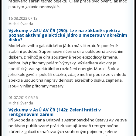
rádiového záření těchto objektů. Cílem práce bylo ověřit, jak moc
jsou tyto galaxie neobvyklé.
16.08.2023 07:13
Michal Švanda
Výzkumy v ASU AV ČR (250): Lze na základě spektra
poznat aktivní galaktické jádro s mezerou v akrečním
disku?
Model aktivního galaktického jádra má v literatuře poměrně
stabilní podobu. Supermasivní černá díra obklopená akrečním
diskem, z něhož je díra soustavně nebo epizodicky krmena.
Mohou být přítomny polární výtrysky. Výsledkem aktivity je
specifický tvar spektrálního rozložení energie. Marcel Štolc a
jeho kolegové si položili otázku, zda je možné pouze ze vzhledu
spektra usoudit na nepravidelnosti akrečního disku, zejména,
jsou-li v něm přítomny mezery.
01.07.2019 06:26
Michal Švanda
Výzkumy v AsÚ AV ČR (142): Zelení hrášci v
rentgenovém záření
Jiří Svoboda a Ivana Orlitová z Astronomického ústavu AV ve své
nedávno publikované práci zkoumají úroveň rentgenového
záření z galaxií označovaných souhrnným pojmem „zelené