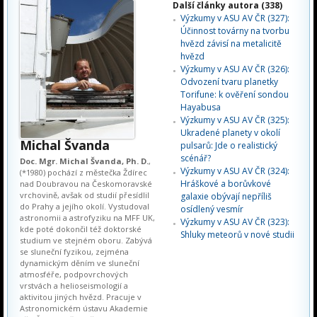
Další články autora (338)
Výzkumy v ASU AV ČR (327):
Účinnost továrny na tvorbu
hvězd závisí na metalicitě
hvězd
Výzkumy v ASU AV ČR (326):
Odvození tvaru planetky
Torifune: k ověření sondou
Hayabusa
Výzkumy v ASU AV ČR (325):
Ukradené planety v okolí
Michal Švanda
pulsarů: Jde o realistický
scénář?
Doc. Mgr. Michal Švanda, Ph. D.
,
Výzkumy v ASU AV ČR (324):
(*1980) pochází z městečka Ždírec
Hráškové a borůvkové
nad Doubravou na Českomoravské
vrchovině, avšak od studií přesídlil
galaxie obývají nepříliš
do Prahy a jejího okolí. Vystudoval
osídlený vesmír
astronomii a astrofyziku na MFF UK,
Výzkumy v ASU AV ČR (323):
kde poté dokončil též doktorské
Shluky meteorů v nové studii
studium ve stejném oboru. Zabývá
se sluneční fyzikou, zejména
dynamickým děním ve sluneční
atmosféře, podpovrchových
vrstvách a helioseismologií a
aktivitou jiných hvězd. Pracuje v
Astronomickém ústavu Akademie