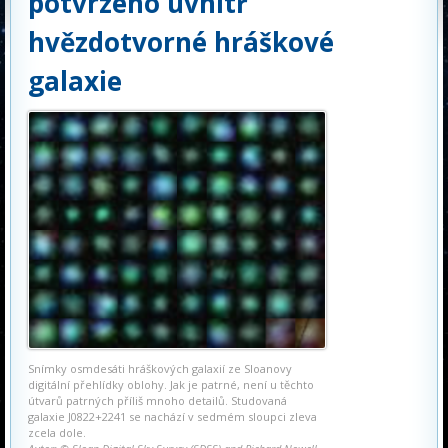
potvrzeno uvnitř
hvězdotvorné hráškové
galaxie
Snímky osmdesáti hráškových galaxií ze Sloanovy
digitální přehlídky oblohy. Jak je patrné, není u těchto
útvarů patrných příliš mnoho detailů. Studovaná
galaxie J0822+2241 se nachází v sedmém sloupci zleva
zcela dole.