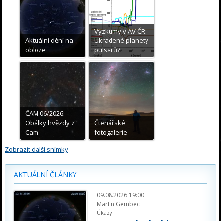
Výzkumy v AV ČR:
Aktuální dění na
Ukradené planety
obloze
pulsarů?
ČAM 06/2026:
Obálky hvězdy Z
Čtenářské
Cam
fotogalerie
Zobrazit další snímky
AKTUÁLNÍ ČLÁNKY
09.08.2026 19:00
Martin Gembec
Úkazy