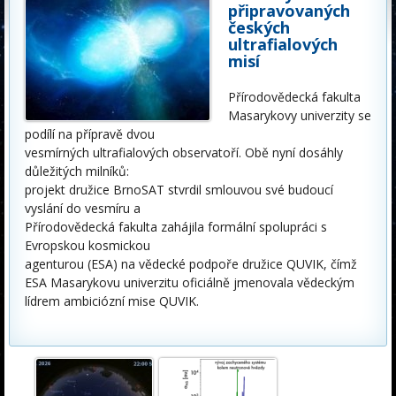
připravovaných
českých
ultrafialových
misí
Přírodovědecká fakulta
Masarykovy univerzity se
podílí na přípravě dvou
vesmírných ultrafialových observatoří. Obě nyní dosáhly
důležitých milníků:
projekt družice BrnoSAT stvrdil smlouvou své budoucí
vyslání do vesmíru a
Přírodovědecká fakulta zahájila formální spolupráci s
Evropskou kosmickou
agenturou (ESA) na vědecké podpoře družice QUVIK, čímž
ESA Masarykovu
univerzitu oficiálně jmenovala vědeckým
lídrem ambiciózní mise QUVIK.