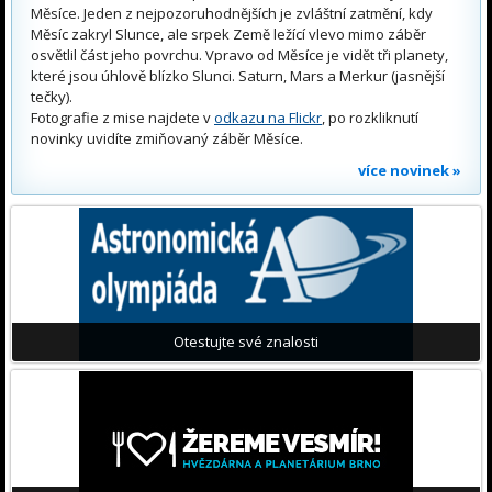
Měsíce. Jeden z nejpozoruhodnějších je zvláštní zatmění, kdy
Měsíc zakryl Slunce, ale srpek Země ležící vlevo mimo záběr
osvětlil část jeho povrchu. Vpravo od Měsíce je vidět tři planety,
které jsou úhlově blízko Slunci. Saturn, Mars a Merkur (jasnější
tečky).
Fotografie z mise najdete v
odkazu na Flickr
, po rozkliknutí
novinky uvidíte zmiňovaný záběr Měsíce.
více novinek »
Otestujte své znalosti