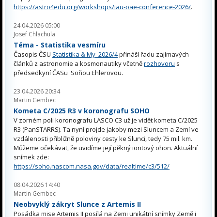
https://astro4edu.org/workshops/iau-oae-conference-2026/
.
24.04.2026 05:00
Josef Chlachula
Téma - Statistika vesmíru
Časopis ČSU
Statistika & My 2026/4
přináší řadu zajímavých
článků z astronomie a kosmonautiky včetně
rozhovoru
s
předsedkyní ČASu Soňou Ehlerovou.
23.04.2026 20:34
Martin Gembec
Kometa C/2025 R3 v koronografu SOHO
V zorném poli koronografu LASCO C3 už je vidět kometa C/2025
R3 (PanSTARRS). Ta nyní projde jakoby mezi Sluncem a Zemí ve
vzdálenosti přibližně poloviny cesty ke Slunci, tedy 75 mil. km.
Můžeme očekávat, že uvidíme její pěkný iontový ohon. Aktuální
snímek zde:
https://soho.nascom.nasa.gov/data/realtime/c3/512/
08.04.2026 14:40
Martin Gembec
Neobvyklý zákryt Slunce z Artemis II
Posádka mise Artemis II posílá na Zemi unikátní snímky Země i