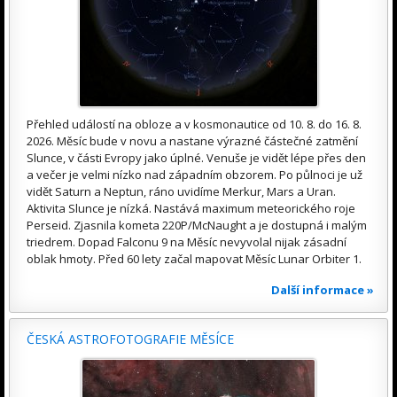
Přehled událostí na obloze a v kosmonautice od 10. 8. do 16. 8.
2026. Měsíc bude v novu a nastane výrazné částečné zatmění
Slunce, v části Evropy jako úplné. Venuše je vidět lépe přes den
a večer je velmi nízko nad západním obzorem. Po půlnoci je už
vidět Saturn a Neptun, ráno uvidíme Merkur, Mars a Uran.
Aktivita Slunce je nízká. Nastává maximum meteorického roje
Perseid. Zjasnila kometa 220P/McNaught a je dostupná i malým
triedrem. Dopad Falconu 9 na Měsíc nevyvolal nijak zásadní
oblak hmoty. Před 60 lety začal mapovat Měsíc Lunar Orbiter 1.
Další informace »
ČESKÁ ASTROFOTOGRAFIE MĚSÍCE