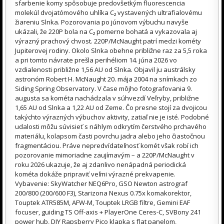
sfarbenie komy spôsobuje predovšetkým fluorescencia
molekúl dvojatómového uhlíka C₂ vystavených ultrafialovému
žiareniu Slnka. Pozorovania po júnovom výbuchu navyše
ukázali, že 220P bola na C₂ pomerne bohatá a vykazovala aj
výrazný prachový chvost. 220P/McNaught patrí medzi kométy
Jupiterovej rodiny. Okolo Slnka obehne približne raz za 5,5 roka
a pri tomto návrate prešla perihéliom 14. júna 2026 vo
vzdialenosti približne 1,56 AU od Slnka. Objavil ju austrálsky
astronóm Robert H. McNaught 20. mája 2004 na snímkach zo
Siding Spring Observatory. V čase môjho fotografovania 9.
augusta sa kométa nachádzala v súhvezdí Veľryby, približne
1,65 AU od Slnka a 1,22 AU od Zeme. Čo presne stojí za dvojicou
takýchto výrazných výbuchov aktivity, zatiaľ nie je isté. Podobné
udalosti môžu súvisieť s náhlym odkrytím čerstvého prchavého
materiálu, kolapsom časti povrchu jadra alebo jeho čiastočnou
fragmentáciou. Práve nepredvídateľnosť komét však robí ich
pozorovanie mimoriadne zaujímavým – a 220P/McNaught v
roku 2026 ukazuje, že aj zdanlivo nenápadná periodická
kométa dokáže pripraviť veľmi výrazné prekvapenie.
Vybavenie: SkyWatcher NEQ6Pro, GSO Newton astrograf
200/800 (200/600 F3), Starizona Nexus 0.75x komakorektor,
Touptek ATR585M, AFW-M, Touptek LRGB filtre, Gemini EAF
focuser, guiding TS Off-axis + PlayerOne Ceres-C, SVBony 241
power hub, DIY Rapsberry Pico klapka s flat panelom,