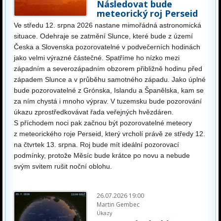
Následovat bude
meteorický roj Perseid
Ve středu 12. srpna 2026 nastane mimořádná astronomická
situace. Odehraje se zatmění Slunce, které bude z území
Česka a Slovenska pozorovatelné v podvečerních hodinách
jako velmi výrazné částečné. Spatříme ho nízko mezi
západním a severozápadním obzorem přibližně hodinu před
západem Slunce a v průběhu samotného západu. Jako úplné
bude pozorovatelné z Grónska, Islandu a Španělska, kam se
za ním chystá i mnoho výprav. V tuzemsku bude pozorování
úkazu zprostředkovávat řada veřejných hvězdáren.
S příchodem noci pak začnou být pozorovatelné meteory
z meteorického roje Perseid, který vrcholí právě ze středy 12.
na čtvrtek 13. srpna. Roj bude mít ideální pozorovací
podmínky, protože Měsíc bude krátce po novu a nebude
svým svitem rušit noční oblohu.
26.07.2026 19:00
Martin Gembec
Úkazy