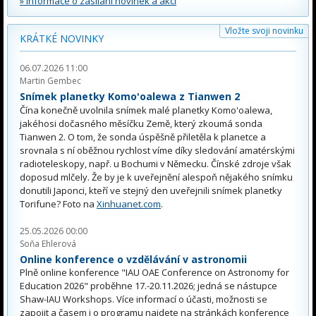
» informace o zasílání novinek a akcí
Vložte svoji novinku
KRÁTKÉ NOVINKY
06.07.2026 11:00
Martin Gembec
Snímek planetky Komo'oalewa z Tianwen 2
Čína konečně uvolnila snímek malé planetky Komo'oalewa,
jakéhosi dočasného měsíčku Země, který zkoumá sonda
Tianwen 2. O tom, že sonda úspěšně přiletěla k planetce a
srovnala s ní oběžnou rychlost víme díky sledování amatérskými
radioteleskopy, např. u Bochumi v Německu. Čínské zdroje však
doposud mlčely. Že by je k uveřejnění alespoň nějakého snímku
donutili Japonci, kteří ve stejný den uveřejnili snímek planetky
Torifune? Foto na
Xinhuanet.com
.
25.05.2026 00:00
Soňa Ehlerová
Online konference o vzdělávání v astronomii
Plně online konference "IAU OAE Conference on Astronomy for
Education 2026" proběhne 17.-20.11.2026; jedná se nástupce
Shaw-IAU Workshops. Více informací o účasti, možnosti se
zapojit a časem i o programu najdete na stránkách konference