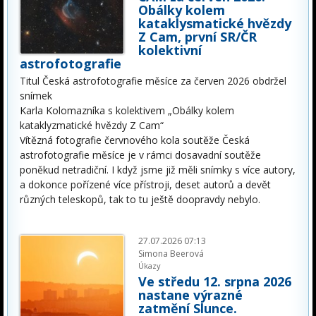
Obálky kolem
kataklysmatické hvězdy
Z Cam, první SR/ČR
kolektivní
astrofotografie
Titul Česká astrofotografie měsíce za červen 2026 obdržel
snímek
Karla Kolomazníka s kolektivem „Obálky kolem
kataklyzmatické hvězdy Z Cam“
Vítězná fotografie červnového kola soutěže Česká
astrofotografie měsíce je v rámci dosavadní soutěže
poněkud netradiční. I když jsme již měli snímky s více autory,
a dokonce pořízené více přístroji, deset autorů a devět
různých teleskopů, tak to tu ještě doopravdy nebylo.
27.07.2026 07:13
Simona Beerová
Úkazy
Ve středu 12. srpna 2026
nastane výrazné
zatmění Slunce.