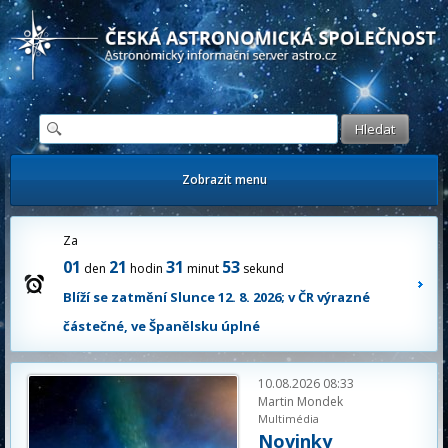
Česká astronomická společnost - Informační astronomický server
Zobrazit menu
Za
01
21
31
52
den
hodin
minut
sekund
Blíží se zatmění Slunce 12. 8. 2026; v ČR výrazné
částečné, ve Španělsku úplné
10.08.2026 08:33
Martin Mondek
Multimédia
Novinky