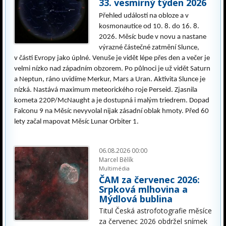
33. vesmírný týden 2026
Přehled událostí na obloze a v
kosmonautice od 10. 8. do 16. 8.
2026. Měsíc bude v novu a nastane
výrazné částečné zatmění Slunce,
v části Evropy jako úplné. Venuše je vidět lépe přes den a večer je
velmi nízko nad západním obzorem. Po půlnoci je už vidět Saturn
a Neptun, ráno uvidíme Merkur, Mars a Uran. Aktivita Slunce je
nízká. Nastává maximum meteorického roje Perseid. Zjasnila
kometa 220P/McNaught a je dostupná i malým triedrem. Dopad
Falconu 9 na Měsíc nevyvolal nijak zásadní oblak hmoty. Před 60
lety začal mapovat Měsíc Lunar Orbiter 1.
06.08.2026 00:00
Marcel Bělík
Multimédia
ČAM za červenec 2026:
Srpková mlhovina a
Mýdlová bublina
Titul Česká astrofotografie měsíce
za červenec 2026 obdržel snímek