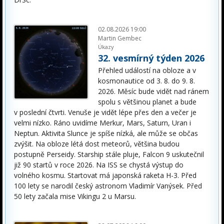
02.08.2026 19:00
Martin Gembec
Úkazy
32. vesmírný týden 2026
Přehled událostí na obloze a v
kosmonautice od 3. 8. do 9. 8.
2026. Měsíc bude vidět nad ránem
spolu s většinou planet a bude
v poslední čtvrti. Venuše je vidět lépe přes den a večer je
velmi nízko. Ráno uvidíme Merkur, Mars, Saturn, Uran i
Neptun. Aktivita Slunce je spíše nízká, ale může se občas
zvýšit. Na obloze létá dost meteorů, většina budou
postupně Perseidy. Starship stále pluje, Falcon 9 uskutečnil
již 90 startů v roce 2026. Na ISS se chystá výstup do
volného kosmu. Startovat má japonská raketa H-3. Před
100 lety se narodil český astronom Vladimír Vanýsek. Před
50 lety začala mise Vikingu 2 u Marsu.