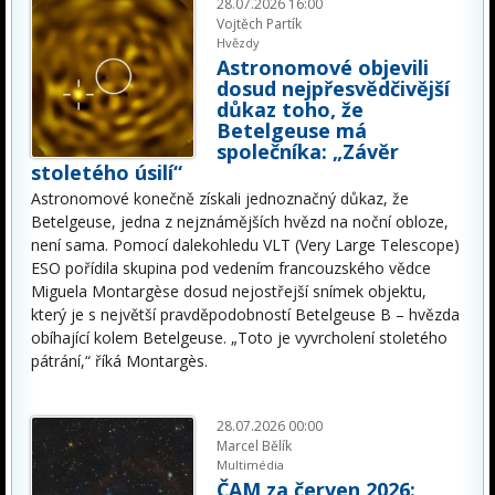
28.07.2026 16:00
Vojtěch Partík
Hvězdy
Astronomové objevili
dosud nejpřesvědčivější
důkaz toho, že
Betelgeuse má
společníka: „Závěr
stoletého úsilí“
Astronomové konečně získali jednoznačný důkaz, že
Betelgeuse, jedna z nejznámějších hvězd na noční obloze,
není sama. Pomocí dalekohledu VLT (Very Large Telescope)
ESO pořídila skupina pod vedením francouzského vědce
Miguela Montargèse dosud nejostřejší snímek objektu,
který je s největší pravděpodobností Betelgeuse B – hvězda
obíhající kolem Betelgeuse. „Toto je vyvrcholení stoletého
pátrání,“ říká Montargès.
28.07.2026 00:00
Marcel Bělík
Multimédia
ČAM za červen 2026: