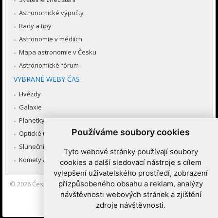
Astronomické výpočty
Rady a tipy
Astronomie v médiích
Mapa astronomie v Česku
Astronomické fórum
VYBRANÉ WEBY ČAS
Hvězdy
Galaxie
Planetky
Používáme soubory cookies
Optické úkazy v atmosféře
Sluneční soustava
Tyto webové stránky používají soubory
Komety a meteory
cookies a další sledovací nástroje s cílem
vylepšení uživatelského prostředí, zobrazení
přizpůsobeného obsahu a reklam, analýzy
© 2026
Česká astronomická společnost
|
Hvězdárna a planetárium
Brno spolupracuje se serverem Astro.cz
návštěvnosti webových stránek a zjištění
zdroje návštěvnosti.