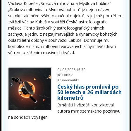
Václava Kubeše „Srpková mlhovina a Mýdlová bublina“
„Srpková mlhovina a Mýdlová bublina“ je nejen název
snímku, ale především označení objektů, s jejichž portrétem
zvítězil Václav Kubeš v soutěži Česká astrofotografie
měsíce. Tento širokoúhlý astrofotografický snímek
zachycuje jednu z nejzajímavějších a dynamicky bohatých
oblastí letní oblohy v souhvězdí Labutě. Dominuje mu
komplex emisních mlhovin tvarovaných silným hvězdným
větrem a zářením masivních hvězd.
04.08.2026 15:30
Jiří Dušek
Kosmonautika
Český hlas promluvil po
50 letech a 26 miliardách
kilometrů
Brněnští hvězdáři kontaktovali
autora mimozemského pozdravu
na sondách Voyager.