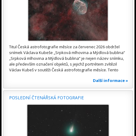
Titul Česká astrofotografie měsíce za červenec 2026 obdržel
snímek Václava Kubeše „Srpková mlhovina a Mýdlová bublina“
„Srpková mlhovina a Mýdlová bublina“ je nejen název snímku,
ale především označení objektů, s jejichž portrétem zvítězil
Václav Kubeš v soutěži Česká astrofotografie měsíce. Tento
Další informace »
POSLEDNÍ ČTENÁŘSKÁ FOTOGRAFIE