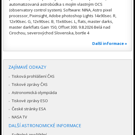
automatizovaná astrobúdka s mojím vlastným OCS
(observatory control system). Software: NINA, Astro pixel
processor, Pixinsight, Adobe photoshop Lights 14x90sec. R,
12x90sec. G, 12x90sec. B, 15x60sec. L, flats, master darks,
master darkflats Gain 150, Offset 300. 9.8.2026 Belá nad
Cirochou, severovýchod Slovenska, bortle 4
Další informace »
ZAJÍMAVÉ ODKAZY
Tisková prohlášení ČAS
Tiskové zprávy ČAS
Astronomická olympiáda
Tiskové zprávy ESO
České stránky ESA
NASA TV
DALŠÍ ASTRONOMICKÉ INFORMACE
Světelné znečištění