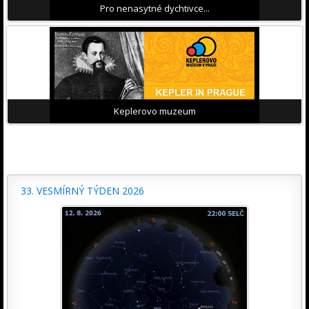
Pro nenasytné dychtivce...
Keplerovo muzeum
33. VESMÍRNÝ TÝDEN 2026