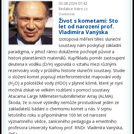
03.08.2026 07:42
Redakce Astro.cz
Osobnosti
Život s kometami: Sto
let od narození prof.
Vladimíra Vanýska
Izotopová měření těles sluneční
soustavy nám poskytují základní
paradigma, v jehož rámci dokážeme pochopit původ a
historii planetárních materiálů. Kupříkladu poměr zastoupení
deuteria k vodíku (D/H) vypovídá o vztahu mezi různými
rezervoáry vody v průběhu historie sluneční soustavy. Studie
o složení komet popisují interferometrické mapování vody
(H
O) a polotěžké vody (HDO) v plynné kómě, které je nyní
2
možná získat ve velkém rozlišení s pomocí soustavy
Atacama Large Millimeter/submillimeter Array (ALMA).
Škoda, že si nové výsledky nemůže prostudovat jeden ze
zakladatelů bádání o chemismu komet u nás. V srpnu
letošního roku si připomínáme 100 let od narození
významného vědce, zaníceného pedagoga a emeritního
profesora Univerzity Karlovy prof. RNDr. Vladimíra Vanýska,
DrSc.