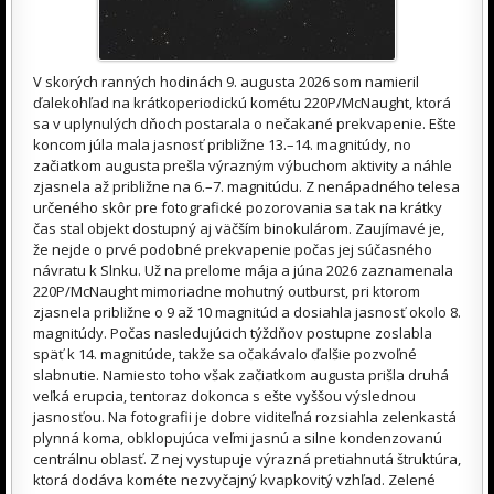
V skorých ranných hodinách 9. augusta 2026 som namieril
ďalekohľad na krátkoperiodickú kométu 220P/McNaught, ktorá
sa v uplynulých dňoch postarala o nečakané prekvapenie. Ešte
koncom júla mala jasnosť približne 13.–14. magnitúdy, no
začiatkom augusta prešla výrazným výbuchom aktivity a náhle
zjasnela až približne na 6.–7. magnitúdu. Z nenápadného telesa
určeného skôr pre fotografické pozorovania sa tak na krátky
čas stal objekt dostupný aj väčším binokulárom. Zaujímavé je,
že nejde o prvé podobné prekvapenie počas jej súčasného
návratu k Slnku. Už na prelome mája a júna 2026 zaznamenala
220P/McNaught mimoriadne mohutný outburst, pri ktorom
zjasnela približne o 9 až 10 magnitúd a dosiahla jasnosť okolo 8.
magnitúdy. Počas nasledujúcich týždňov postupne zoslabla
späť k 14. magnitúde, takže sa očakávalo ďalšie pozvoľné
slabnutie. Namiesto toho však začiatkom augusta prišla druhá
veľká erupcia, tentoraz dokonca s ešte vyššou výslednou
jasnosťou. Na fotografii je dobre viditeľná rozsiahla zelenkastá
plynná koma, obklopujúca veľmi jasnú a silne kondenzovanú
centrálnu oblasť. Z nej vystupuje výrazná pretiahnutá štruktúra,
ktorá dodáva kométe nezvyčajný kvapkovitý vzhľad. Zelené