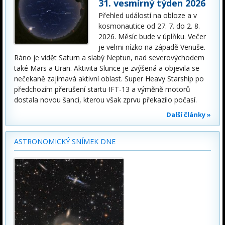
31. vesmírný týden 2026
Přehled událostí na obloze a v
kosmonautice od 27. 7. do 2. 8.
2026. Měsíc bude v úplňku. Večer
je velmi nízko na západě Venuše.
Ráno je vidět Saturn a slabý Neptun, nad severovýchodem
také Mars a Uran. Aktivita Slunce je zvýšená a objevila se
nečekaně zajímavá aktivní oblast. Super Heavy Starship po
předchozím přerušení startu IFT-13 a výměně motorů
dostala novou šanci, kterou však zprvu překazilo počasí.
Další články »
ASTRONOMICKÝ SNÍMEK DNE