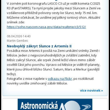
V zorném poli koronografu LASCO C3 už je vidět kometa C/2025
R3 (PanSTARRS). Ta nyní projde jakoby mezi Sluncem a Zemí ve
vzdálenosti přibližně poloviny cesty ke Slunci, tedy 75 mil. km.
Můžeme očekávat, že uvidíme její pěkný iontový ohon. Aktuální
snímek zde:
https://soho.nascom.nasa.gov/data/realtime/c3/512/
08.04.2026 14:40
Martin Gembec
Neobvyklý zákryt Slunce z Artemis II
Posádka mise Artemis II posílá na Zemi unikátní snímky Země i
Měsíce. Jeden z nejpozoruhodnějších je zvláštní zatmění, kdy
Měsíc zakryl Slunce, ale srpek Země ležící vlevo mimo záběr
osvětlil část jeho povrchu. Vpravo od Měsíce je vidět tři planety,
které jsou úhlově blízko Slunci. Saturn, Mars a Merkur (jasnější
tečky).
Fotografie z mise najdete v
odkazu na Flickr
, po rozkliknutí
novinky uvidíte zmiňovaný záběr Měsíce.
více novinek »