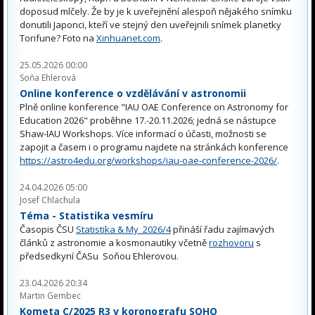
doposud mlčely. Že by je k uveřejnění alespoň nějakého snímku
donutili Japonci, kteří ve stejný den uveřejnili snímek planetky
Torifune? Foto na
Xinhuanet.com
.
25.05.2026 00:00
Soňa Ehlerová
Online konference o vzdělávání v astronomii
Plně online konference "IAU OAE Conference on Astronomy for
Education 2026" proběhne 17.-20.11.2026; jedná se nástupce
Shaw-IAU Workshops. Více informací o účasti, možnosti se
zapojit a časem i o programu najdete na stránkách konference
https://astro4edu.org/workshops/iau-oae-conference-2026/
.
24.04.2026 05:00
Josef Chlachula
Téma - Statistika vesmíru
Časopis ČSU
Statistika & My 2026/4
přináší řadu zajímavých
článků z astronomie a kosmonautiky včetně
rozhovoru
s
předsedkyní ČASu Soňou Ehlerovou.
23.04.2026 20:34
Martin Gembec
Kometa C/2025 R3 v koronografu SOHO