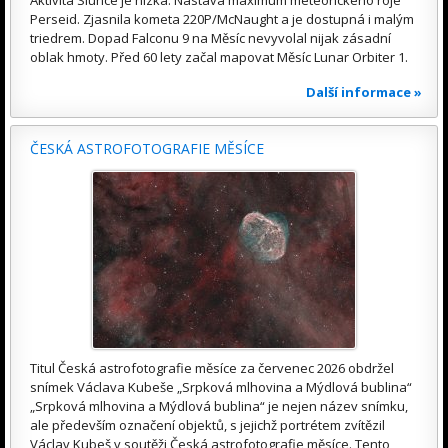
Aktivita Slunce je nízká. Nastává maximum meteorického roje
Perseid. Zjasnila kometa 220P/McNaught a je dostupná i malým
triedrem. Dopad Falconu 9 na Měsíc nevyvolal nijak zásadní
oblak hmoty. Před 60 lety začal mapovat Měsíc Lunar Orbiter 1.
Další informace »
ČESKÁ ASTROFOTOGRAFIE MĚSÍCE
Titul Česká astrofotografie měsíce za červenec 2026 obdržel
snímek Václava Kubeše „Srpková mlhovina a Mýdlová bublina“
„Srpková mlhovina a Mýdlová bublina“ je nejen název snímku,
ale především označení objektů, s jejichž portrétem zvítězil
Václav Kubeš v soutěži Česká astrofotografie měsíce. Tento