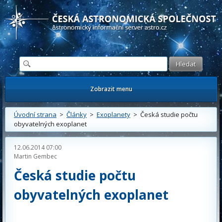
Česká astronomická společnost - Informační astronomický server
Zobrazit menu
Úvodní strana
>
Články
>
Exoplanety
> Česká studie počtu
obyvatelných exoplanet
12.06.2014 07:00
Martin Gembec
Česká studie počtu
obyvatelných exoplanet