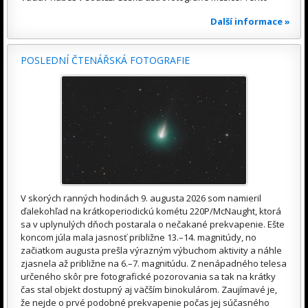
Další informace »
POSLEDNÍ ČTENÁŘSKÁ FOTOGRAFIE
V skorých ranných hodinách 9. augusta 2026 som namieril
ďalekohľad na krátkoperiodickú kométu 220P/McNaught, ktorá
sa v uplynulých dňoch postarala o nečakané prekvapenie. Ešte
koncom júla mala jasnosť približne 13.–14. magnitúdy, no
začiatkom augusta prešla výrazným výbuchom aktivity a náhle
zjasnela až približne na 6.–7. magnitúdu. Z nenápadného telesa
určeného skôr pre fotografické pozorovania sa tak na krátky
čas stal objekt dostupný aj väčším binokulárom. Zaujímavé je,
že nejde o prvé podobné prekvapenie počas jej súčasného