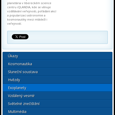
planetária v libereckém science
centru iQLANDIA, kde se věnuje
vzdělávání veřejnosti, pořádání akcí
a popularizaci astronomie a
kosmonautiky mezi mládeží i
veřejností.
Úkazy
Kosmonautika
Sluneční soustava
Hvězdy
Exoplanety
Vzdálený vesmír
Světelné znečištění
Multimédia