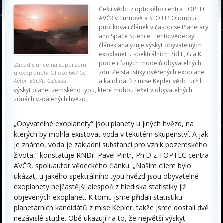
Čeští vědci z optického centra TOPTEC
AVČR v Turnově a SLO UP Olomouc
publikovali článek v časopise Planetary
and Space Science. Tento vědecký
článek analyzuje výskyt obyvatelných
exoplanet u spektrálních tříd F, G a K
podle různých modelů obyvatelných
Západ slunce na superzemi
zón. Ze statistiky ověřených exoplanet
u exoplanety Gliese 667 Cc
Autor: ESO/L. Calçada
a kandidátů z mise Kepler vědci určili
výskyt planet zemského typu, které mohou ležet v obyvatelných
zónách vzdálených hvězd.
„Obyvatelné exoplanety“ jsou planety u jiných hvězd, na
kterých by mohla existovat voda v tekutém skupenství. A jak
je známo, voda je základní substancí pro vznik pozemského
života,“ konstatuje RNDr. Pavel Pintr, Ph.D z TOPTEC centra
AVČR, spoluautor vědeckého článku. „Naším cílem bylo
ukázat, u jakého spektrálního typu hvězd jsou obyvatelné
exoplanety nejčastější alespoň z hlediska statistiky již
objevených exoplanet. K tomu jsme přidali statistiku
planetárních kandidátů z mise Kepler, takže jsme dostali dvě
nezávislé studie. Obě ukazují na to, že největší výskyt