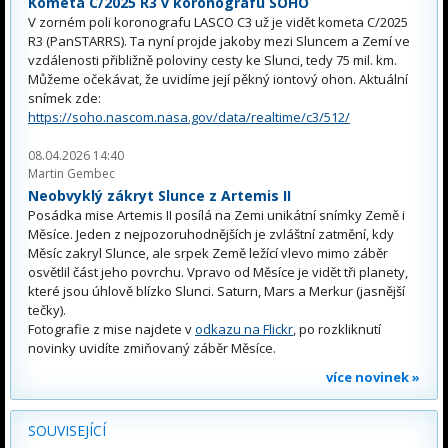
Kometa C/2025 R3 v koronografu SOHO
V zorném poli koronografu LASCO C3 už je vidět kometa C/2025
R3 (PanSTARRS). Ta nyní projde jakoby mezi Sluncem a Zemí ve
vzdálenosti přibližně poloviny cesty ke Slunci, tedy 75 mil. km.
Můžeme očekávat, že uvidíme její pěkný iontový ohon. Aktuální
snímek zde:
https://soho.nascom.nasa.gov/data/realtime/c3/512/
08.04.2026 14:40
Martin Gembec
Neobvyklý zákryt Slunce z Artemis II
Posádka mise Artemis II posílá na Zemi unikátní snímky Země i
Měsíce. Jeden z nejpozoruhodnějších je zvláštní zatmění, kdy
Měsíc zakryl Slunce, ale srpek Země ležící vlevo mimo záběr
osvětlil část jeho povrchu. Vpravo od Měsíce je vidět tři planety,
které jsou úhlově blízko Slunci. Saturn, Mars a Merkur (jasnější
tečky).
Fotografie z mise najdete v
odkazu na Flickr
, po rozkliknutí
novinky uvidíte zmiňovaný záběr Měsíce.
více novinek »
SOUVISEJÍCÍ