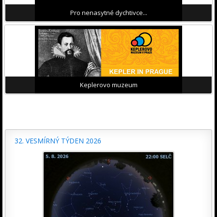
Pro nenasytné dychtivce...
Keplerovo muzeum
32. VESMÍRNÝ TÝDEN 2026