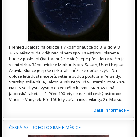
Přehled událostí na obloze a v kosmonautice od 3. 8. do 9. 8.
2026. Měsíc bude vidět nad ránem spolu s většinou planet a
bude v poslední čtvrti. Venuše je vidět lépe přes den a večer je
velmi nízko. Ráno uvidíme Merkur, Mars, Saturn, Uran i Neptun.
Aktivita Slunce je spíše nízká, ale může se občas zvýšit. Na
obloze létá dost meteorů, většina budou postupně Perseidy.
Starship stále pluje, Falcon 9 uskutečnil již 90 startů v roce 2026.
Na ISS se chystá výstup do volného kosmu. Startovat má
japonská raketa H-3. Před 100 lety se narodil český astronom
Vladimír Vanýsek. Před 50 lety začala mise Vikingu 2 u Marsu.
Další informace »
ČESKÁ ASTROFOTOGRAFIE MĚSÍCE