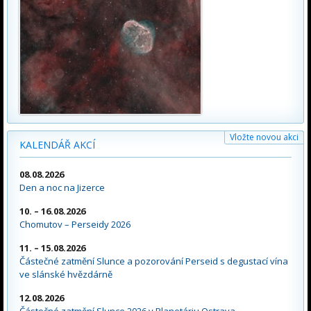
Vložte novou akci
KALENDÁŘ AKCÍ
08.08.2026
Den a noc na Jizerce
10. – 16.08.2026
Chomutov – Perseidy 2026
11. – 15.08.2026
Částečné zatmění Slunce a pozorování Perseid s degustací vína
ve slánské hvězdárně
12.08.2026
Částečné zatmění Slunce 2026 v Planetáriu Ostrava