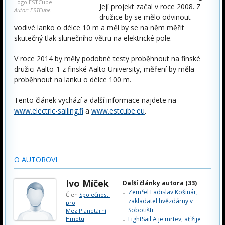
Logo ESTCube.
Její projekt začal v roce 2008. Z
Autor: ESTCube.
družice by se mělo odvinout
vodivé lanko o délce 10 m a měl by se na něm měřit
skutečný tlak slunečního větru na elektrické pole.
V roce 2014 by měly podobné testy proběhnout na finské
družici Aalto-1 z finské Aalto University, měření by měla
proběhnout na lanku o délce 100 m.
Tento článek vychází a další informace najdete na
www.electric-sailing.fi
a
www.estcube.eu
.
O AUTOROVI
Ivo Míček
Další články autora (33)
Zemřel Ladislav Košinár,
Člen
Společnosti
zakladatel hvězdárny v
pro
Sobotišti
MeziPlanetární
Hmotu
.
LightSail A je mrtev, ať žije