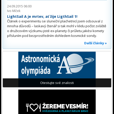
24.09.2015 06:00
Ivo Míček
LightSail A je mrtev, ať žije LigthSail 1!
Článek o experimentu se sluneční plachetnicí jsem odsouval z
mnoha důvodů – laskavý čtenář si tak mohl v klidu počíst zvláště
o družicovém výzkumu jisté ex-planety či průletu jakési komety
přísluním pod bezprostředním dohledem kosmické sondy.
Další články »
Otestujte své znalosti