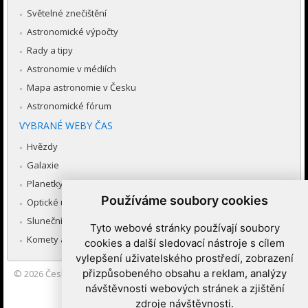
Světelné znečištění
Astronomické výpočty
Rady a tipy
Astronomie v médiích
Mapa astronomie v Česku
Astronomické fórum
VYBRANÉ WEBY ČAS
Hvězdy
Galaxie
Planetky
Používáme soubory cookies
Optické úkazy v atmosféře
Sluneční soustava
Tyto webové stránky používají soubory
Komety a meteory
cookies a další sledovací nástroje s cílem
vylepšení uživatelského prostředí, zobrazení
přizpůsobeného obsahu a reklam, analýzy
© 2026
Česká astronomická společnost
|
Hvězdárna a planetárium
Brno spolupracuje se serverem Astro.cz
návštěvnosti webových stránek a zjištění
zdroje návštěvnosti.