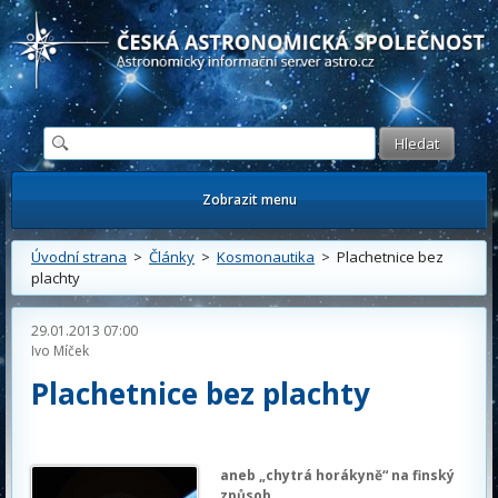
Česká astronomická společnost - Informační astronomický server
Zobrazit menu
Úvodní strana
>
Články
>
Kosmonautika
> Plachetnice bez
plachty
29.01.2013 07:00
Ivo Míček
Plachetnice bez plachty
aneb „chytrá horákyně“ na finský
způsob…