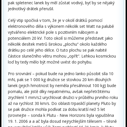
pak spletenec lanek by měl zůstat vodivý, byť by se nějaký
jednotlivý drátek přerušil.
Celý vtip spočívá v tom, že je v okolí drátků pomocí
elektronového děla s výkonem několik set Watt na palubě
vytvářeno elektrické pole s pozitivním nábojem a
potenciálem 20 kV. Toto okolí si můžeme představit jako
několik desítek metrů širokou „plochu“ okolo každého
drátku po celé jeho délce. O tuto plochu se pak nabité
částice slunečního větru mohou „opřít“. Lehkou kosmickou
loď by tedy mělo být možné uvést do pohybu.
Pro srovnání – pokud bude na jedno lanko působit síla 10
mN, pak se 1 000 kg družice se stovkou 20 km dlouhých
lanek (jejich hmotnost by neměla přesáhnout 100 kg) bude
pomalu, ale jistě díky nepatrnému, avšak nepřetržitému
zrychlení 1 mm/s2 urychlovat družici v průběhu prvního roku
až na rychlost 30 km/s. Do oblasti trpasličí planety Pluto by
se pak družice mohla podívat za dobu kratší než 5 let
(srovnejte – sonda k Plutu - New Horizons byla vypuštěna
19. 1. 2006 a a ač byla dosud nejrychlejším tělesem – těsně