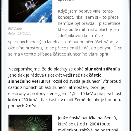
Když jsem poprvé viděl tento
koncept, říkal jsem si – to přece
nemůže být pravda – plachetnice,
ESTCube-1.
která bude mít místo plachty jen
Autor: ESTCUBE.
„deštníkovou kostru“ ze
spletených vodivých lanek a které budou přenášet náboj z
okolního prostoru, to se přece nemůže dát do pohybu. O co
se má v tomto případě částice slunečního větru opřít?
Nezapomínejme, že do plachty se opírá
sluneční záření
a
jeho tlak je řádově tisícekrát větší než tlak
částic
slunečního větru
! Na rozdíl od světla je sluneční vítr proud
částic z horních oblastí sluneční atmosféry, tvoří jej
elektrony a protony s energiemi 1,5 – 10 keV a mají rychlost
kolem 450 km/s, tlak částic v okolí Země dosahuje hodnotu
pouhých 2 nPa.
Jenže finská partička nadšenců,
která se už od r. 2004 touto
myšlenkou zabývá, se postupně