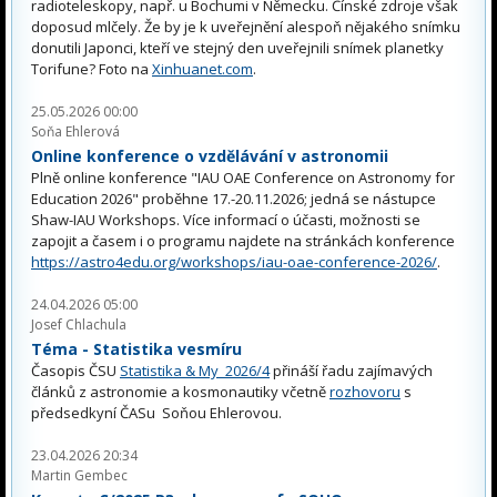
radioteleskopy, např. u Bochumi v Německu. Čínské zdroje však
doposud mlčely. Že by je k uveřejnění alespoň nějakého snímku
donutili Japonci, kteří ve stejný den uveřejnili snímek planetky
Torifune? Foto na
Xinhuanet.com
.
25.05.2026 00:00
Soňa Ehlerová
Online konference o vzdělávání v astronomii
Plně online konference "IAU OAE Conference on Astronomy for
Education 2026" proběhne 17.-20.11.2026; jedná se nástupce
Shaw-IAU Workshops. Více informací o účasti, možnosti se
zapojit a časem i o programu najdete na stránkách konference
https://astro4edu.org/workshops/iau-oae-conference-2026/
.
24.04.2026 05:00
Josef Chlachula
Téma - Statistika vesmíru
Časopis ČSU
Statistika & My 2026/4
přináší řadu zajímavých
článků z astronomie a kosmonautiky včetně
rozhovoru
s
předsedkyní ČASu Soňou Ehlerovou.
23.04.2026 20:34
Martin Gembec