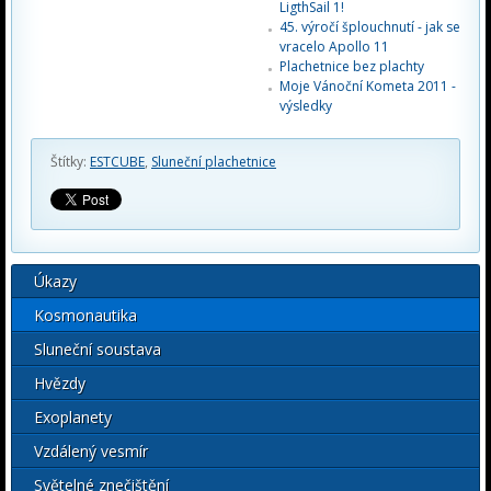
LigthSail 1!
45. výročí šplouchnutí - jak se
vracelo Apollo 11
Plachetnice bez plachty
Moje Vánoční Kometa 2011 -
výsledky
Štítky:
ESTCUBE
,
Sluneční plachetnice
Úkazy
Kosmonautika
Sluneční soustava
Hvězdy
Exoplanety
Vzdálený vesmír
Světelné znečištění