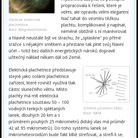
propracovala k řešení, které je
velmi, ale opravdu velmi elegantní.
Nač tahat do vesmíru těžkou
Obrázek elektrické
plachtu, komplikovaně ji napínat,
plachetnice.
Autor: Antigravite/Szemes.
neméně obtížně s ní manévrovat
a hlavně neustále být ve strachu, že „splaskne“ po přímé
srážce s nějakým smítkem a přestane tak plnit svůj hlavní
účel – totiž bez dalších energetických nároků dopravit
užitečný náklad někam dál od Země.
Elektrická plachetnice představuje
stejně jako solární plachetnice
zařízení, které rovněž využívá tlak
částic slunečního větru. Místo
plachty má mít elektrická
plachetnice soustavu 50 – 100
vodivých tenkých splétaných
Schéma působení částic.
Autor: NASA.
lanek, dlouhých 20 km a s
průměrem pouhých 25 mikrometrů (lidský vlas má průměr
42 až 95 mikrometrů). Do toho systému lanek se
mikrometeoroidům bude fakt blbě strefovat, a strefí-li se,