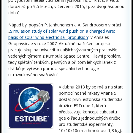
po vypuštění letěla vůči Zemi rychlostí 16,21 km/s, k Plutu
dorazí až po 9,5 letech, v červenci 2015, tj. za dvojnásobnou
dobu).
Nápad byl popsán P. Janhunenem a A. Sandroosem v práci
„
Simulation study of solar wind push on a charged wire:
basis of solar wind electric sail propulsion
“ v Annales
Geophysicae v roce 2007. Aktuálně na řešení projektu
pracuje skupina univerzit a dalších výzkumných pracovišť
vedených týmem z Kumpula Space Centre. Hlavní problém,
tedy splétání tenkých, pevných a při tom lehkých lanek z
drátků je vyřešen pomocí speciální technologie
ultrazvukového svařování.
V dubnu 2013 by se měla na start
pomocí nosné rakety Ariane 5
dostat první estonská studentská
družice ESTcube 1, která
představuje koncept cubesatu
(jde o řadu jednoduchých družic
pro studentské experimenty,
10x10x10cm a hmotnost 1,3 kg).