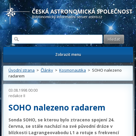
Česká astronomická společnost - Informační astronomický server
Zobrazit menu
Úvodní strana
>
Články
>
Kosmonautika
> SOHO nalezeno
radarem
03.08.1998 00:00
redakce II
SOHO nalezeno radarem
Sonda SOHO, se kterou bylo ztraceno spojení 24.
června, se stále nachází na své původní dráze v
blízkosti Lagrangeovabodu L1 a rotuje s frekvencí