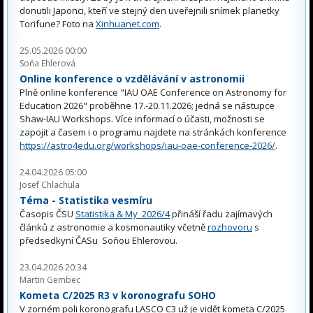
donutili Japonci, kteří ve stejný den uveřejnili snímek planetky
Torifune? Foto na
Xinhuanet.com
.
25.05.2026 00:00
Soňa Ehlerová
Online konference o vzdělávání v astronomii
Plně online konference "IAU OAE Conference on Astronomy for
Education 2026" proběhne 17.-20.11.2026; jedná se nástupce
Shaw-IAU Workshops. Více informací o účasti, možnosti se
zapojit a časem i o programu najdete na stránkách konference
https://astro4edu.org/workshops/iau-oae-conference-2026/
.
24.04.2026 05:00
Josef Chlachula
Téma - Statistika vesmíru
Časopis ČSU
Statistika & My 2026/4
přináší řadu zajímavých
článků z astronomie a kosmonautiky včetně
rozhovoru
s
předsedkyní ČASu Soňou Ehlerovou.
23.04.2026 20:34
Martin Gembec
Kometa C/2025 R3 v koronografu SOHO
V zorném poli koronografu LASCO C3 už je vidět kometa C/2025