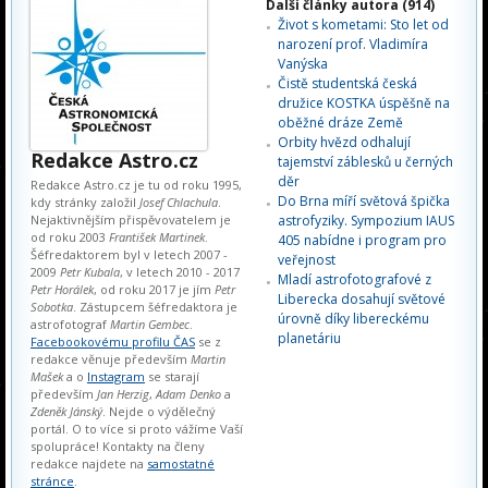
Další články autora (914)
Život s kometami: Sto let od
narození prof. Vladimíra
Vanýska
Čistě studentská česká
družice KOSTKA úspěšně na
oběžné dráze Země
Orbity hvězd odhalují
Redakce Astro.cz
tajemství záblesků u černých
děr
Redakce Astro.cz je tu od roku 1995,
Do Brna míří světová špička
kdy stránky založil
Josef Chlachula
.
Nejaktivnějším přispěvovatelem je
astrofyziky. Sympozium IAUS
od roku 2003
František Martinek
.
405 nabídne i program pro
Šéfredaktorem byl v letech 2007 -
veřejnost
2009
Petr Kubala
, v letech 2010 - 2017
Mladí astrofotografové z
Petr Horálek
, od roku 2017 je jím
Petr
Liberecka dosahují světové
Sobotka
. Zástupcem šéfredaktora je
úrovně díky libereckému
astrofotograf
Martin Gembec
.
planetáriu
Facebookovému profilu ČAS
se z
redakce věnuje především
Martin
Mašek
a o
Instagram
se starají
především
Jan Herzig
,
Adam Denko
a
Zdeněk Jánský
. Nejde o výdělečný
portál. O to více si proto vážíme Vaší
spolupráce! Kontakty na členy
redakce najdete na
samostatné
stránce
.