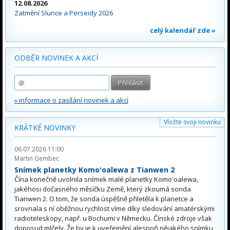
12.08.2026
Zatmění Slunce a Perseidy 2026
celý kalendář zde »
ODBĚR NOVINEK A AKCÍ
» informace o zasílání novinek a akcí
Vložte svoji novinku
KRÁTKÉ NOVINKY
06.07.2026 11:00
Martin Gembec
Snímek planetky Komo'oalewa z Tianwen 2
Čína konečně uvolnila snímek malé planetky Komo'oalewa,
jakéhosi dočasného měsíčku Země, který zkoumá sonda
Tianwen 2. O tom, že sonda úspěšně přiletěla k planetce a
srovnala s ní oběžnou rychlost víme díky sledování amatérskými
radioteleskopy, např. u Bochumi v Německu. Čínské zdroje však
doposud mlčely. Že by je k uveřejnění alespoň nějakého snímku