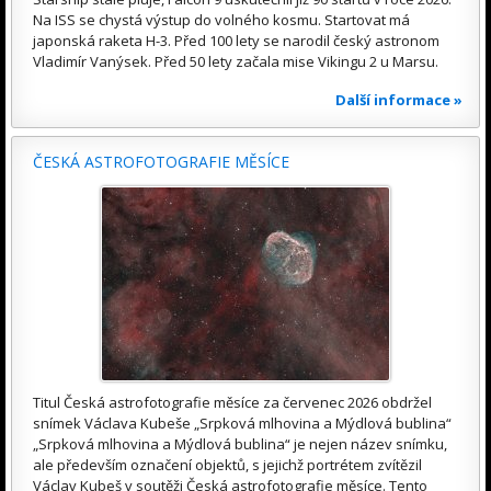
Na ISS se chystá výstup do volného kosmu. Startovat má
japonská raketa H-3. Před 100 lety se narodil český astronom
Vladimír Vanýsek. Před 50 lety začala mise Vikingu 2 u Marsu.
Další informace »
ČESKÁ ASTROFOTOGRAFIE MĚSÍCE
Titul Česká astrofotografie měsíce za červenec 2026 obdržel
snímek Václava Kubeše „Srpková mlhovina a Mýdlová bublina“
„Srpková mlhovina a Mýdlová bublina“ je nejen název snímku,
ale především označení objektů, s jejichž portrétem zvítězil
Václav Kubeš v soutěži Česká astrofotografie měsíce. Tento