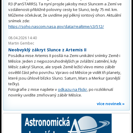
R3 (PanSTARRS). Ta nyní projde jakoby mezi Sluncem a Zemí ve
vzdálenosti přibližně poloviny cesty ke Slunci, tedy 75 mil. km.
Můžeme očekávat, že uvidíme její pěkný iontový ohon. Aktuální
snímek zde:
https://soho.nascom.nasa.gov/data/realtime/c3/512/
08.04.2026 14:40
Martin Gembec
Neobvyklý zákryt Slunce z Artemis II
Posádka mise Artemis II posílá na Zemi unikátní snímky Země i
Měsíce. Jeden z nejpozoruhodnějších je zvláštní zatmění, kdy
Měsíc zakryl Slunce, ale srpek Země ležící vlevo mimo záběr
osvětlil část jeho povrchu. Vpravo od Měsíce je vidět tři planety,
které jsou úhlově blízko Slunci. Saturn, Mars a Merkur (jasnější
tečky).
Fotografie z mise najdete v
odkazu na Flickr
, po rozkliknutí
novinky uvidíte zmiňovaný záběr Měsíce.
více novinek »