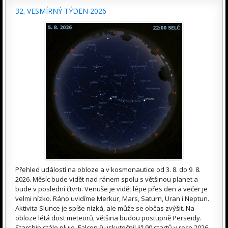
32. VESMÍRNÝ TÝDEN 2026
Přehled událostí na obloze a v kosmonautice od 3. 8. do 9. 8.
2026. Měsíc bude vidět nad ránem spolu s většinou planet a
bude v poslední čtvrti. Venuše je vidět lépe přes den a večer je
velmi nízko. Ráno uvidíme Merkur, Mars, Saturn, Uran i Neptun.
Aktivita Slunce je spíše nízká, ale může se občas zvýšit. Na
obloze létá dost meteorů, většina budou postupně Perseidy.
Starship stále pluje, Falcon 9 uskutečnil již 90 startů v roce 2026.