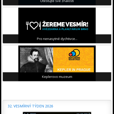
Otestujte své znalosti
Pro nenasytné dychtivce...
Keplerovo muzeum
32. VESMÍRNÝ TÝDEN 2026