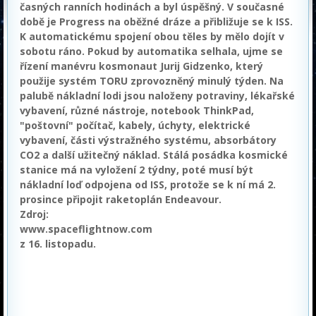
časných ranních hodinách a byl úspěšný. V současné
době je Progress na oběžné dráze a přibližuje se k ISS.
K automatickému spojení obou těles by mělo dojít v
sobotu ráno. Pokud by automatika selhala, ujme se
řízení manévru kosmonaut Jurij Gidzenko, který
použije systém TORU zprovozněný minulý týden. Na
palubě nákladní lodi jsou naloženy potraviny, lékařské
vybavení, různé nástroje, notebook ThinkPad,
"poštovní" počítač, kabely, úchyty, elektrické
vybavení, části výstražného systému, absorbátory
CO2 a další užitečný náklad. Stálá posádka kosmické
stanice má na vyložení 2 týdny, poté musí být
nákladní loď odpojena od ISS, protože se k ní má 2.
prosince připojit raketoplán Endeavour.
Zdroj:
www.spaceflightnow.com
z 16. listopadu.