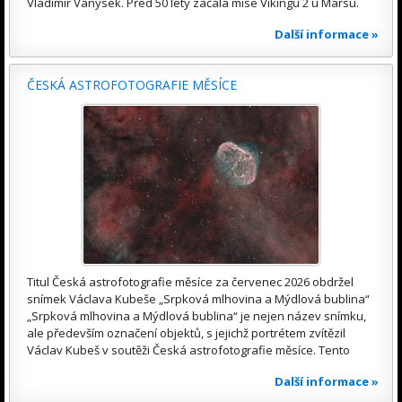
Vladimír Vanýsek. Před 50 lety začala mise Vikingu 2 u Marsu.
Další informace »
ČESKÁ ASTROFOTOGRAFIE MĚSÍCE
Titul Česká astrofotografie měsíce za červenec 2026 obdržel
snímek Václava Kubeše „Srpková mlhovina a Mýdlová bublina“
„Srpková mlhovina a Mýdlová bublina“ je nejen název snímku,
ale především označení objektů, s jejichž portrétem zvítězil
Václav Kubeš v soutěži Česká astrofotografie měsíce. Tento
Další informace »