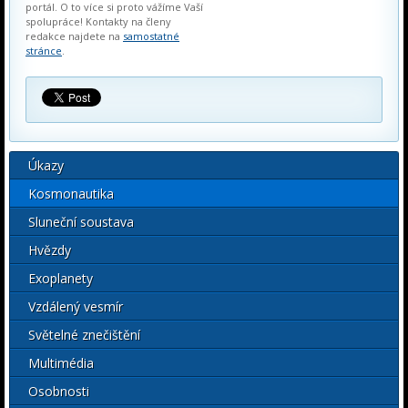
portál. O to více si proto vážíme Vaší
spolupráce! Kontakty na členy
redakce najdete na
samostatné
stránce
.
Úkazy
Kosmonautika
Sluneční soustava
Hvězdy
Exoplanety
Vzdálený vesmír
Světelné znečištění
Multimédia
Osobnosti