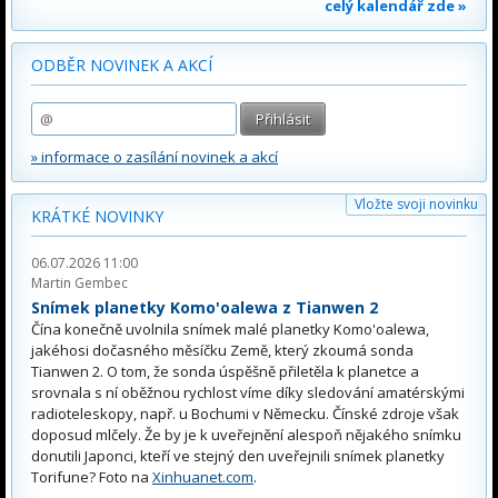
celý kalendář zde »
ODBĚR NOVINEK A AKCÍ
» informace o zasílání novinek a akcí
Vložte svoji novinku
KRÁTKÉ NOVINKY
06.07.2026 11:00
Martin Gembec
Snímek planetky Komo'oalewa z Tianwen 2
Čína konečně uvolnila snímek malé planetky Komo'oalewa,
jakéhosi dočasného měsíčku Země, který zkoumá sonda
Tianwen 2. O tom, že sonda úspěšně přiletěla k planetce a
srovnala s ní oběžnou rychlost víme díky sledování amatérskými
radioteleskopy, např. u Bochumi v Německu. Čínské zdroje však
doposud mlčely. Že by je k uveřejnění alespoň nějakého snímku
donutili Japonci, kteří ve stejný den uveřejnili snímek planetky
Torifune? Foto na
Xinhuanet.com
.