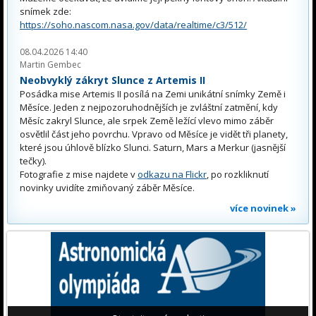
snímek zde:
https://soho.nascom.nasa.gov/data/realtime/c3/512/
08.04.2026 14:40
Martin Gembec
Neobvyklý zákryt Slunce z Artemis II
Posádka mise Artemis II posílá na Zemi unikátní snímky Země i
Měsíce. Jeden z nejpozoruhodnějších je zvláštní zatmění, kdy
Měsíc zakryl Slunce, ale srpek Země ležící vlevo mimo záběr
osvětlil část jeho povrchu. Vpravo od Měsíce je vidět tři planety,
které jsou úhlově blízko Slunci. Saturn, Mars a Merkur (jasnější
tečky).
Fotografie z mise najdete v
odkazu na Flickr
, po rozkliknutí
novinky uvidíte zmiňovaný záběr Měsíce.
více novinek »