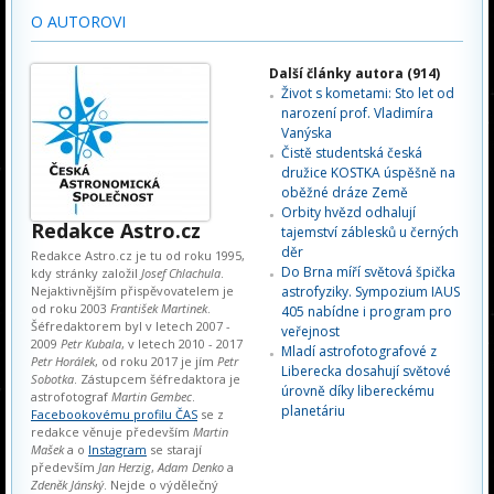
O AUTOROVI
Další články autora (914)
Život s kometami: Sto let od
narození prof. Vladimíra
Vanýska
Čistě studentská česká
družice KOSTKA úspěšně na
oběžné dráze Země
Orbity hvězd odhalují
Redakce Astro.cz
tajemství záblesků u černých
děr
Redakce Astro.cz je tu od roku 1995,
Do Brna míří světová špička
kdy stránky založil
Josef Chlachula
.
Nejaktivnějším přispěvovatelem je
astrofyziky. Sympozium IAUS
od roku 2003
František Martinek
.
405 nabídne i program pro
Šéfredaktorem byl v letech 2007 -
veřejnost
2009
Petr Kubala
, v letech 2010 - 2017
Mladí astrofotografové z
Petr Horálek
, od roku 2017 je jím
Petr
Liberecka dosahují světové
Sobotka
. Zástupcem šéfredaktora je
úrovně díky libereckému
astrofotograf
Martin Gembec
.
planetáriu
Facebookovému profilu ČAS
se z
redakce věnuje především
Martin
Mašek
a o
Instagram
se starají
především
Jan Herzig
,
Adam Denko
a
Zdeněk Jánský
. Nejde o výdělečný