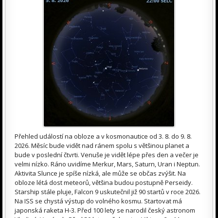
Přehled událostí na obloze a v kosmonautice od 3. 8. do 9. 8.
2026. Měsíc bude vidět nad ránem spolu s většinou planet a
bude v poslední čtvrti. Venuše je vidět lépe přes den a večer je
velmi nízko. Ráno uvidíme Merkur, Mars, Saturn, Uran i Neptun.
Aktivita Slunce je spíše nízká, ale může se občas zvýšit. Na
obloze létá dost meteorů, většina budou postupně Perseidy.
Starship stále pluje, Falcon 9 uskutečnil již 90 startů v roce 2026.
Na ISS se chystá výstup do volného kosmu. Startovat má
japonská raketa H-3. Před 100 lety se narodil český astronom