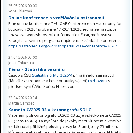
25.05.2026 00:00
Soňa Ehlerová
Online konference o vzdělávání v astronomii
Plně online konference "IAU OAE Conference on Astronomy for
Education 2026" proběhne 17.-20.11.2026; jedná se nástupce
Shaw-IAU Workshops. Více informací o účasti, možnosti se
zapojit a časem i o programu najdete na stránkách konference
https://astro4edu.org/workshops/iau-oae-conference-2026/
.
24.04.2026 05:00
Josef Chlachula
Téma - Statistika vesmíru
Časopis ČSU
Statistika & My 2026/4
přináší řadu zajímavých
článků z astronomie a kosmonautiky včetně
rozhovoru
s
předsedkyní ČASu Soňou Ehlerovou.
23.04.2026 20:34
Martin Gembec
Kometa C/2025 R3 v koronografu SOHO
V zorném poli koronografu LASCO C3 už je vidět kometa C/2025
R3 (PanSTARRS). Ta nyní projde jakoby mezi Sluncem a Zemí ve
vzdálenosti přibližně poloviny cesty ke Slunci, tedy 75 mil. km.
Můžeme očekávat, že uvidíme její pěkný iontový ohon. Aktuální