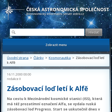
Česká astronomická společnost - Informační astronomický server
Zobrazit menu
Úvodní strana
>
Články
>
Kosmonautika
> Zásobovací loď letí
k Alfě
16.11.2000 00:00
redakce II
Zásobovací loď letí k Alfě
Na cestu k Mezinárodní kosmické stanici (ISS), která
má též prozatímní označení
Alfa
, se vydala ruská
zásobovací loď Progress. Start se uskutečnil dnes v