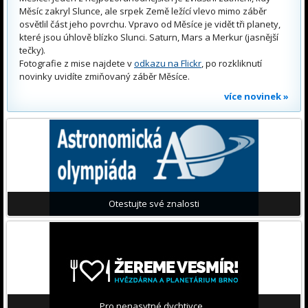
Měsíc zakryl Slunce, ale srpek Země ležící vlevo mimo záběr
osvětlil část jeho povrchu. Vpravo od Měsíce je vidět tři planety,
které jsou úhlově blízko Slunci. Saturn, Mars a Merkur (jasnější
tečky).
Fotografie z mise najdete v
odkazu na Flickr
, po rozkliknutí
novinky uvidíte zmiňovaný záběr Měsíce.
více novinek »
Otestujte své znalosti
Pro nenasytné dychtivce...