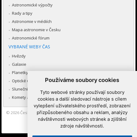
Astronomické výpočty
Rady a tipy
Astronomie v médiích
Mapa astronomie v Česku
Astronomické fórum
VYBRANÉ WEBY ČAS
Hvězdy
Galaxie
Planetky
Používáme soubory cookies
Optické úkazy v atmosféře
Sluneční soustava
Tyto webové stránky používají soubory
Komety a meteory
cookies a další sledovací nástroje s cílem
vylepšení uživatelského prostředí, zobrazení
přizpůsobeného obsahu a reklam, analýzy
© 2026
Česká astronomická společnost
|
Hvězdárna a planetárium
Brno spolupracuje se serverem Astro.cz
návštěvnosti webových stránek a zjištění
zdroje návštěvnosti.