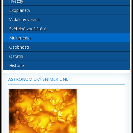
Hvězdy
Exoplanety
Vzdálený vesmír
Světelné znečištění
Multimédia
Osobnosti
Ostatní
Historie
ASTRONOMICKÝ SNÍMEK DNE