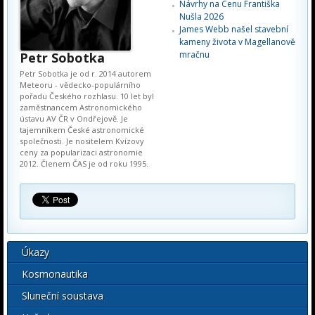
Návrhy na Cenu Františka
Nušla 2026
James Webb našel stavební
kameny života v Magellanově
mračnu
Petr Sobotka
Petr Sobotka je od r. 2014 autorem
Meteoru - vědecko-populárního
pořadu Českého rozhlasu. 10 let byl
zaměstnancem Astronomického
ústavu AV ČR v Ondřejově. Je
tajemníkem České astronomické
společnosti. Je nositelem Kvízovy
ceny za popularizaci astronomie
2012. Členem ČAS je od roku 1995.
Úkazy
Kosmonautika
Sluneční soustava