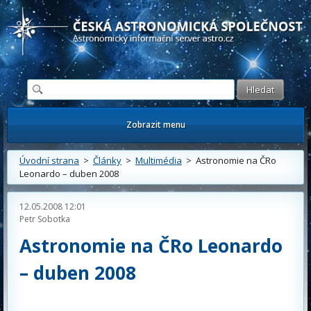
Česká astronomická společnost - Informační astronomický server
Zobrazit menu
Úvodní strana
>
Články
>
Multimédia
> Astronomie na ČRo
Leonardo – duben 2008
12.05.2008 12:01
Petr Sobotka
Astronomie na ČRo Leonardo
– duben 2008