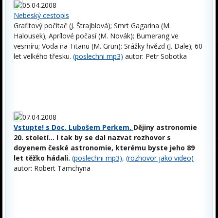
05.04.2008
Nebeský cestopis
Grafitový počítač (J. Štrajblová); Smrt Gagarina (M.
Halousek); Aprílové počasí (M. Novák); Bumerang ve
vesmíru; Voda na Titanu (M. Grün); Srážky hvězd (J. Dale); 60
let velkého třesku.
(poslechni mp3)
autor: Petr Sobotka
07.04.2008
Vstupte! s Doc. Lubošem Perkem.
Dějiny astronomie
20. století... I tak by se dal nazvat rozhovor s
doyenem české astronomie, kterému byste jeho 89
let těžko hádali.
(poslechni mp3)
,
(rozhovor jako video)
autor: Robert Tamchyna