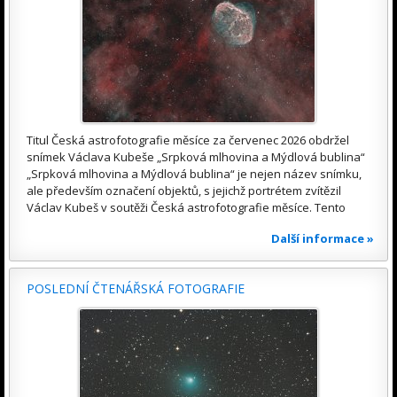
Titul Česká astrofotografie měsíce za červenec 2026 obdržel
snímek Václava Kubeše „Srpková mlhovina a Mýdlová bublina“
„Srpková mlhovina a Mýdlová bublina“ je nejen název snímku,
ale především označení objektů, s jejichž portrétem zvítězil
Václav Kubeš v soutěži Česká astrofotografie měsíce. Tento
Další informace »
POSLEDNÍ ČTENÁŘSKÁ FOTOGRAFIE