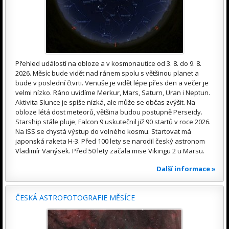
Přehled událostí na obloze a v kosmonautice od 3. 8. do 9. 8.
2026. Měsíc bude vidět nad ránem spolu s většinou planet a
bude v poslední čtvrti. Venuše je vidět lépe přes den a večer je
velmi nízko. Ráno uvidíme Merkur, Mars, Saturn, Uran i Neptun.
Aktivita Slunce je spíše nízká, ale může se občas zvýšit. Na
obloze létá dost meteorů, většina budou postupně Perseidy.
Starship stále pluje, Falcon 9 uskutečnil již 90 startů v roce 2026.
Na ISS se chystá výstup do volného kosmu. Startovat má
japonská raketa H-3. Před 100 lety se narodil český astronom
Vladimír Vanýsek. Před 50 lety začala mise Vikingu 2 u Marsu.
Další informace »
ČESKÁ ASTROFOTOGRAFIE MĚSÍCE