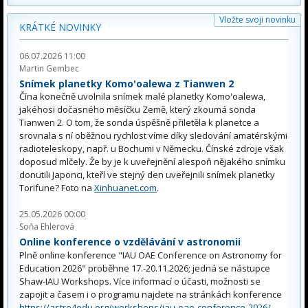
Vložte svoji novinku
KRÁTKÉ NOVINKY
06.07.2026 11:00
Martin Gembec
Snímek planetky Komo'oalewa z Tianwen 2
Čína konečně uvolnila snímek malé planetky Komo'oalewa,
jakéhosi dočasného měsíčku Země, který zkoumá sonda
Tianwen 2. O tom, že sonda úspěšně přiletěla k planetce a
srovnala s ní oběžnou rychlost víme díky sledování amatérskými
radioteleskopy, např. u Bochumi v Německu. Čínské zdroje však
doposud mlčely. Že by je k uveřejnění alespoň nějakého snímku
donutili Japonci, kteří ve stejný den uveřejnili snímek planetky
Torifune? Foto na
Xinhuanet.com
.
25.05.2026 00:00
Soňa Ehlerová
Online konference o vzdělávání v astronomii
Plně online konference "IAU OAE Conference on Astronomy for
Education 2026" proběhne 17.-20.11.2026; jedná se nástupce
Shaw-IAU Workshops. Více informací o účasti, možnosti se
zapojit a časem i o programu najdete na stránkách konference
https://astro4edu.org/workshops/iau-oae-conference-2026/
.