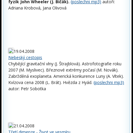
fyzik John Wheeler (J. Bičák).
(poslechni mp3)
autoři:
Adriana Krobová, Jana Olivová
19.04.2008
Nebeský cestopis
Chybějící gravitační vlny (J. Štrajblová). Astrofotografie roku
2007 (M. Myslivec). Březnové extrémy počasí (M. Novák).
Zabržděná exoplaneta. Americká konkurence Luny (A. Vítek).
Kvízova cena 2008 (L. Brát). Hvězda z Hyád.
(poslechni mp3)
autor: Petr Sobotka
21.04.2008
Třetí dimenze - Život ve vesmíru