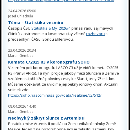
24.04.2026 05:00
Josef Chlachula
Téma - Statistika vesmíru
Časopis ČSU
Statistika & My 2026/4
přináší řadu zajímavých
článků z astronomie a kosmonautiky včetně
rozhovoru
s
předsedkyní ČASu Soňou Ehlerovou.
23.04.2026 20:34
Martin Gembec
Kometa C/2025 R3 v koronografu SOHO
V zorném poli koronografu LASCO C3 už je vidět kometa C/2025
R3 (PanSTARRS). Ta nyní projde jakoby mezi Sluncem a Zemí ve
vzdálenosti přibližně poloviny cesty ke Slunci, tedy 75 mil. km.
Můžeme očekávat, že uvidíme její pěkný iontový ohon. Aktuální
snímek zde:
https://soho.nascom.nasa.gov/data/realtime/c3/512/
08.04.2026 14:40
Martin Gembec
Neobvyklý zákryt Slunce z Artemis II
Posádka mise Artemis II posílá na Zemi unikátní snímky Země i
Měsíce. Jeden z nejpozoruhodnějších je zvláštní zatmění, kdy