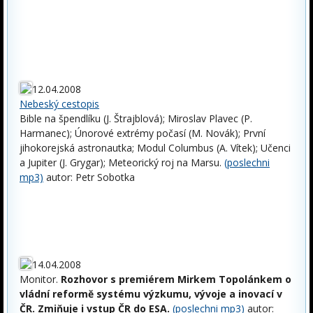
12.04.2008
Nebeský cestopis
Bible na špendlíku (J. Štrajblová); Miroslav Plavec (P.
Harmanec); Únorové extrémy počasí (M. Novák); První
jihokorejská astronautka; Modul Columbus (A. Vítek); Učenci
a Jupiter (J. Grygar); Meteorický roj na Marsu.
(poslechni
mp3)
autor: Petr Sobotka
14.04.2008
Monitor.
Rozhovor s premiérem Mirkem Topolánkem o
vládní reformě systému výzkumu, vývoje a inovací v
ČR. Zmiňuje i vstup ČR do ESA.
(poslechni mp3)
autor: