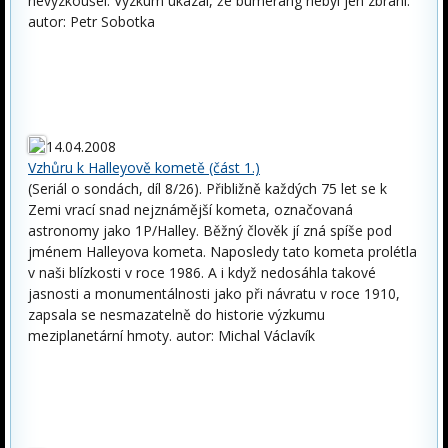
nevyzkoušel. Výzkum ukázal, že bumerang nebyl jen zbraní.
autor: Petr Sobotka
14.04.2008
Vzhůru k Halleyově kometě (část 1.)
(Seriál o sondách, díl 8/26). Přibližně každých 75 let se k
Zemi vrací snad nejznámější kometa, označovaná
astronomy jako 1P/Halley. Běžný člověk jí zná spíše pod
jménem Halleyova kometa. Naposledy tato kometa prolétla
v naši blízkosti v roce 1986. A i když nedosáhla takové
jasnosti a monumentálnosti jako při návratu v roce 1910,
zapsala se nesmazatelně do historie výzkumu
meziplanetární hmoty. autor: Michal Václavík