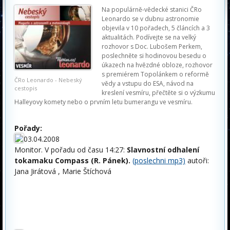
Na populárně-vědecké stanici ČRo
Leonardo se v dubnu astronomie
objevila v 10 pořadech, 5 článcích a 3
aktualitách. Podívejte se na velký
rozhovor s Doc. Lubošem Perkem,
poslechněte si hodinovou besedu o
úkazech na hvězdné obloze, rozhovor
s premiérem Topolánkem o reformě
ČRo Leonardo - Nebeský
vědy a vstupu do ESA, návod na
cestopis
kreslení vesmíru, přečtěte si o výzkumu
Halleyovy komety nebo o prvním letu bumerangu ve vesmíru.
Pořady:
03.04.2008
Monitor. V pořadu od času 14:27:
Slavnostní odhalení
tokamaku Compass (R. Pánek).
(poslechni mp3)
autoři:
Jana Jirátová , Marie Štíchová