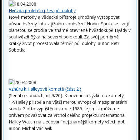
18.04.2008
Hvězda proletěla přes půl oblohy
Nové metody a vědecké přístroje umožnily vystopovat
původ hvězdy Iota z jižního souhvězdí Hodin. Spolu se svojí
planetou se zrodila ve známé otevřené hvězdokupě Hyády v
souhvězdí Býka na severní polokouli. Za svůj poměrně
krátký život procestovala téměř půl oblohy. autor: Petr
Sobotka
28.04.2008
Vzhůru k Halleyově kometě (část 2.)
(Seriál o sondách, díl 9/26). K poznání a výzkumu komety
1P/Halley přispěla největší měrou evropská meziplanetární
sonda Giotto vypuštěná v roce 1985. Její misi můžeme
právem považovat za vrchol celého projektu International
Halley Watch na sledování nejznámější komety všech dob.
autor: Michal Václavík