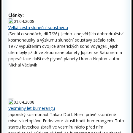
Články:
01.04.2008
Velká cesta sluneční soustavou
(Seriál o sondách, díl 7/26). Jedno z největších dobrodružství
kosmonautiky a výzkumu sluneční soustavy začalo roku
1977 vypuštěním dvojice amerických sond Voyager. Jejich
cílem byly již dříve zkoumané planety Jupiter se Saturnem a
poprvé také další dvě plynné planety Uran a Neptun. autor:
Michal Václavík
03.04.2008
Vesmírný let bumerangu
Japonský kosmonaut Takao Doi během právě skončené
mise raketoplánu Endeavour zkusil hodit bumerangem. Tuto
starou loveckou zbraň ve vesmíru nikdo před ním