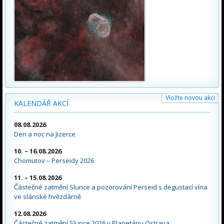
Vložte novou akci
KALENDÁŘ AKCÍ
08.08.2026
Den a noc na Jizerce
10. – 16.08.2026
Chomutov – Perseidy 2026
11. – 15.08.2026
Částečné zatmění Slunce a pozorování Perseid s degustací vína
ve slánské hvězdárně
12.08.2026
Částečné zatmění Slunce 2026 v Planetáriu Ostrava