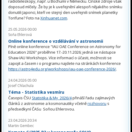
radioteleskopy, např. u Bochumi v Německu. Čínské zdroje však
doposud mlčely. Že by je k uveřejnění alespoň nějakého snímku
donutili Japonci, kteří ve stejný den uveřejnili snímek planetky
Torifune? Foto na
Xinhuanet.com
.
25.05.2026 00:00
Soňa Ehlerová
Online konference o vzdělávání v astronomii
Plně online konference "IAU OAE Conference on Astronomy for
Education 2026" proběhne 17.-20.11.2026; jedná se nástupce
Shaw-IAU Workshops. Více informací o účasti, možnosti se
zapojit a časem i o programu najdete na stránkách konference
https://astro4edu.org/workshops/iau-oae-conference-2026/
.
24.04.2026 05:00
Josef Chlachula
Téma - Statistika vesmíru
Časopis ČSU
Statistika & My 2026/4
přináší řadu zajímavých
článků z astronomie a kosmonautiky včetně
rozhovoru
s
předsedkyní ČASu Soňou Ehlerovou.
23.04.2026 20:34
Martin Gembec