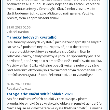
očekávat, že NLC budou k vidění nejméně do začátku července.
Pokud máte snímky z červnových úkazů nebo zrovna vidíte
další, budeme rádi, když je přidáte do naší galerie. Využijte,
prosím, formulář pro vložení snímku.
31.07.2025 06:56
Zdeněk Bardon
Tanečky ledových krystalků
Jsou tanečky ledových krystalků jako název naprostý nesmysl?
No, ve své podstatě nejsou. Po pravdě jde o dost raritní
meteorologický jev, který se opakuje s počátkem léta. Je
relativně vzácný, někdy výrazný a jindy jen sporadický jev.O co
se vlastně jedná? Nejde o nic menšího než o noční svítící oblaka.
Magicky stříbrné žilky viditelné později večer a nebo brzy ráno
nad severním obzorem jsou fakt mimořádným fenoménem. Pro
letošní sezónu jsou už bohužel minulostí. Co to vlastně je?
09.07.2020 11:09
Redakce Astro.cz
Fotogalerie: Noční svítící oblaka 2020
Sezóna nočních svítících oblaků v roce 2020 je v plném
proudu. Jde o nejvýše se vyskytující oblaky v zemské atmosféře.
Nacházejí se až v mezosféře ve výšce 80–85 kilometrů. Je možné