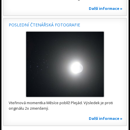
Další informace »
POSLEDNÍ ČTENÁŘSKÁ FOTOGRAFIE
Vteřinová momentka Měsíce poblíž Plejád. Výsledek je proti
originálu 2x zmenšený.
Další informace »