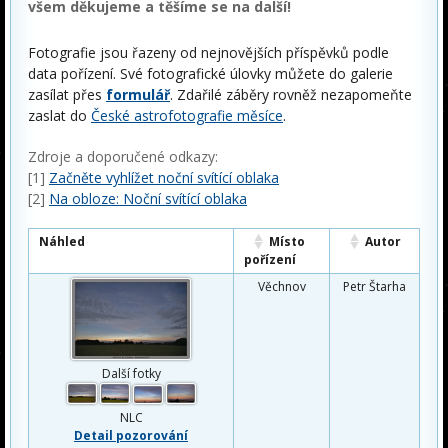
všem děkujeme a těšíme se na další!
Fotografie jsou řazeny od nejnovějších příspěvků podle
data pořízení. Své fotografické úlovky můžete do galerie
zasílat přes
formulář
. Zdařilé záběry rovněž nezapomeňte
zaslat do
České astrofotografie měsíce
.
Zdroje a doporučené odkazy:
[1]
Začněte vyhlížet noční svítící oblaka
[2]
Na obloze: Noční svítící oblaka
Náhled
Místo
Autor
pořízení
Věchnov
Petr Štarha
Další fotky
NLC
Detail pozorování