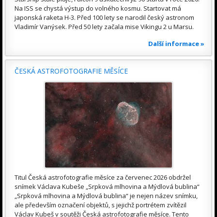
Na ISS se chystá výstup do volného kosmu. Startovat má
japonská raketa H-3. Před 100 lety se narodil český astronom
Vladimír Vanýsek. Před 50 lety začala mise Vikingu 2 u Marsu.
Další informace »
ČESKÁ ASTROFOTOGRAFIE MĚSÍCE
Titul Česká astrofotografie měsíce za červenec 2026 obdržel
snímek Václava Kubeše „Srpková mlhovina a Mýdlová bublina“
„Srpková mlhovina a Mýdlová bublina“ je nejen název snímku,
ale především označení objektů, s jejichž portrétem zvítězil
Václav Kubeš v soutěži Česká astrofotografie měsíce. Tento