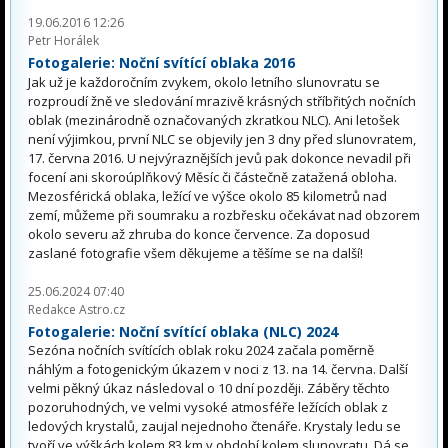
19.06.2016 12:26
Petr Horálek
Fotogalerie: Noční svítící oblaka 2016
Jak už je každoročním zvykem, okolo letního slunovratu se
rozproudí žně ve sledování mrazivě krásných stříbřitých nočních
oblak (mezinárodně označovaných zkratkou NLC). Ani letošek
není výjimkou, první NLC se objevily jen 3 dny před slunovratem,
17. června 2016. U nejvýraznějších jevů pak dokonce nevadil při
focení ani skoroúplňkový Měsíc či částečně zatažená obloha.
Mezosférická oblaka, ležící ve výšce okolo 85 kilometrů nad
zemí, můžeme při soumraku a rozbřesku očekávat nad obzorem
okolo severu až zhruba do konce července. Za doposud
zaslané fotografie všem děkujeme a těšíme se na další!
25.06.2024 07:40
Redakce Astro.cz
Fotogalerie: Noční svítící oblaka (NLC) 2024
Sezóna nočních svítících oblak roku 2024 začala poměrně
náhlým a fotogenickým úkazem v noci z 13. na 14. června. Další
velmi pěkný úkaz následoval o 10 dní později. Záběry těchto
pozoruhodných, ve velmi vysoké atmosféře ležících oblak z
ledových krystalů, zaujal nejednoho čtenáře. Krystaly ledu se
tvoří ve výškách kolem 83 km v období kolem slunovratu. Dá se