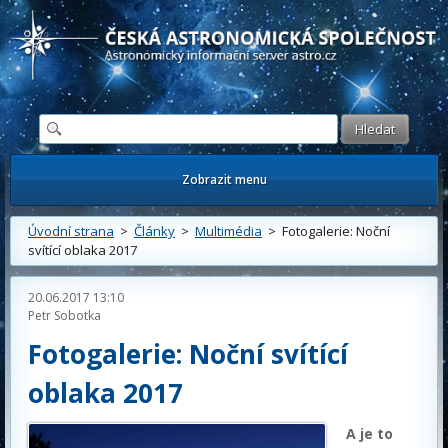
Česká astronomická společnost - Informační astronomický server
Zobrazit menu
Úvodní strana
>
Články
>
Multimédia
> Fotogalerie: Noční
svítící oblaka 2017
20.06.2017 13:10
Petr Sobotka
Fotogalerie: Noční svítící
oblaka 2017
A je to