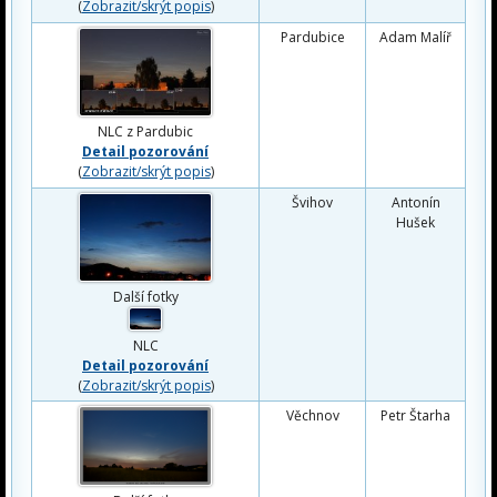
(
Zobrazit/skrýt popis
)
Pardubice
Adam Malíř
NLC z Pardubic
Detail pozorování
(
Zobrazit/skrýt popis
)
Švihov
Antonín
Hušek
Další fotky
NLC
Detail pozorování
(
Zobrazit/skrýt popis
)
Věchnov
Petr Štarha