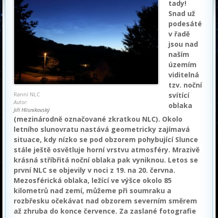
tady!
Snad už
podesáté
v řadě
jsou nad
naším
územím
viditelná
tzv. noční
Ranní NLC
svítící
Autor:
oblaka
Jiří Hlisnikovský
(mezinárodně označované zkratkou NLC). Okolo
letního slunovratu nastává geometricky zajímavá
situace, kdy nízko se pod obzorem pohybující Slunce
stále ještě osvětluje horní vrstvu atmosféry. Mrazivě
krásná stříbřitá noční oblaka pak vyniknou. Letos se
první NLC se objevily v noci z 19. na 20. června.
Mezosférická oblaka, ležící ve výšce okolo 85
kilometrů nad zemí, můžeme při soumraku a
rozbřesku očekávat nad obzorem severním směrem
až zhruba do konce července. Za zaslané fotografie