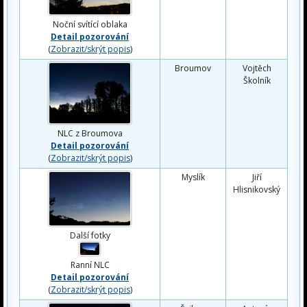
Noční svítící oblaka
Detail pozorování
(
Zobrazit/skrýt popis
)
Broumov
Vojtěch
Školník
NLC z Broumova
Detail pozorování
(
Zobrazit/skrýt popis
)
Myslík
Jiří
Hlisnikovský
Další fotky
Ranní NLC
Detail pozorování
(
Zobrazit/skrýt popis
)