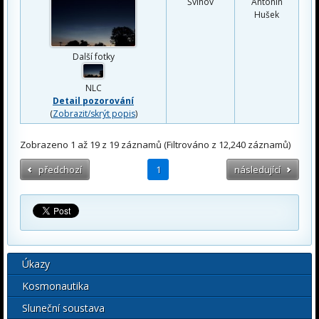
Švihov
Antonín
Hušek
Další fotky
NLC
Detail pozorování
(
Zobrazit/skrýt popis
)
Zobrazeno 1 až 19 z 19 záznamů (Filtrováno z 12,240 záznamů)
předchozí
1
následující
Úkazy
Kosmonautika
Sluneční soustava