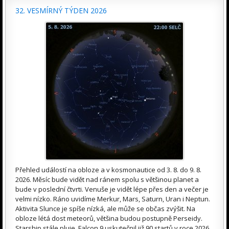
32. VESMÍRNÝ TÝDEN 2026
Přehled událostí na obloze a v kosmonautice od 3. 8. do 9. 8.
2026. Měsíc bude vidět nad ránem spolu s většinou planet a
bude v poslední čtvrti. Venuše je vidět lépe přes den a večer je
velmi nízko. Ráno uvidíme Merkur, Mars, Saturn, Uran i Neptun.
Aktivita Slunce je spíše nízká, ale může se občas zvýšit. Na
obloze létá dost meteorů, většina budou postupně Perseidy.
Starship stále pluje, Falcon 9 uskutečnil již 90 startů v roce 2026.