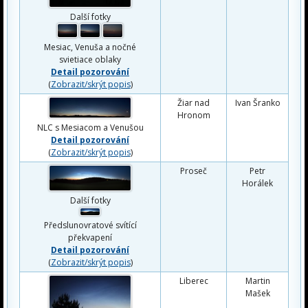
Další fotky
Mesiac, Venuša a nočné
svietiace oblaky
Detail pozorování
(
Zobrazit/skrýt popis
)
Žiar nad
Ivan Šranko
Hronom
NLC s Mesiacom a Venušou
Detail pozorování
(
Zobrazit/skrýt popis
)
Proseč
Petr
Horálek
Další fotky
Předslunovratové svítící
překvapení
Detail pozorování
(
Zobrazit/skrýt popis
)
Liberec
Martin
Mašek