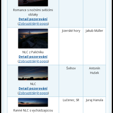
Romance s nočními svítícími
oblaky
Detail pozorování
(
Zobrazit/skrýt popis
)
Jizerské hory
Jakub Müller
NLC z Paličníku
Detail pozorování
(
Zobrazit/skrýt popis
)
Švihov
Antonín
Hušek
NLC
Detail pozorování
(
Zobrazit/skrýt popis
)
Lučenec, SR
Juraj Hanula
Ranné NLC s vychádzajúcou