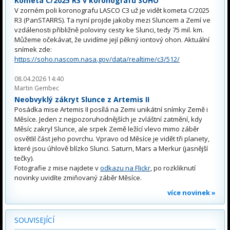
Kometa C/2025 R3 v koronografu SOHO
V zorném poli koronografu LASCO C3 už je vidět kometa C/2025
R3 (PanSTARRS). Ta nyní projde jakoby mezi Sluncem a Zemí ve
vzdálenosti přibližně poloviny cesty ke Slunci, tedy 75 mil. km.
Můžeme očekávat, že uvidíme její pěkný iontový ohon. Aktuální
snímek zde:
https://soho.nascom.nasa.gov/data/realtime/c3/512/
08.04.2026 14:40
Martin Gembec
Neobvyklý zákryt Slunce z Artemis II
Posádka mise Artemis II posílá na Zemi unikátní snímky Země i
Měsíce. Jeden z nejpozoruhodnějších je zvláštní zatmění, kdy
Měsíc zakryl Slunce, ale srpek Země ležící vlevo mimo záběr
osvětlil část jeho povrchu. Vpravo od Měsíce je vidět tři planety,
které jsou úhlově blízko Slunci. Saturn, Mars a Merkur (jasnější
tečky).
Fotografie z mise najdete v
odkazu na Flickr
, po rozkliknutí
novinky uvidíte zmiňovaný záběr Měsíce.
více novinek »
SOUVISEJÍCÍ