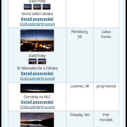
Další fotky
Noční svítící oblaka
Detail pozorování
(
Zobrazit/skrýt popis
)
Flensburg,
Lukas
DE
Dorko
Další fotky
St. Nikolaikirche a Oblaka
Detail pozorování
(
Zobrazit/skrýt popis
)
Lučenec, SR
Juraj Hanula
Červánky na NLC
Detail pozorování
(
Zobrazit/skrýt popis
)
Ústupky, Seč
Petr
Horálek