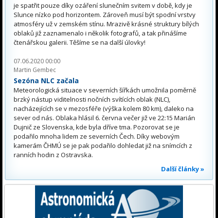
je spatřit pouze díky ozáření slunečním svitem v době, kdy je
Slunce nízko pod horizontem. Zároveň musí být spodní vrstvy
atmosféry už v zemském stínu. Mrazivě krásné struktury bílých
oblaků již zaznamenalo i několik fotografů, a tak přinášíme
čtenářskou galerii. Těšíme se na další úlovky!
07.06.2020 00:00
Martin Gembec
Sezóna NLC začala
Meteorologická situace v severních šířkách umožnila poměrně
brzký nástup viditelnosti nočních svítících oblak (NLC),
nacházejících se v mezosféře (výška kolem 80 km), daleko na
sever od nás. Oblaka hlásil 6. června večer již ve 22:15 Marián
Dujnič ze Slovenska, kde byla dříve tma. Pozorovat se je
podařilo mnoha lidem ze severních Čech. Díky webovým
kamerám ČHMÚ se je pak podařilo dohledat již na snímcích z
ranních hodin z Ostravska.
Další články »