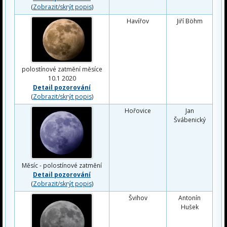
(
Zobrazit/skrýt popis
)
Havířov
Jiří Böhm
polostínové zatmění měsíce
10.1 2020
Detail pozorování
(
Zobrazit/skrýt popis
)
Hořovice
Jan
Švábenický
Měsíc - polostínové zatmění
Detail pozorování
(
Zobrazit/skrýt popis
)
Švihov
Antonín
Hušek