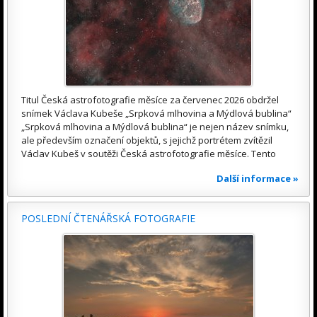
Titul Česká astrofotografie měsíce za červenec 2026 obdržel
snímek Václava Kubeše „Srpková mlhovina a Mýdlová bublina“
„Srpková mlhovina a Mýdlová bublina“ je nejen název snímku,
ale především označení objektů, s jejichž portrétem zvítězil
Václav Kubeš v soutěži Česká astrofotografie měsíce. Tento
Další informace »
POSLEDNÍ ČTENÁŘSKÁ FOTOGRAFIE