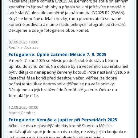
Nečekaně jasná kometa C/2025 A6 (Lemmon) se stala příjemným
zpestřením říjnové oblohy a přidala se k ní ještě více nenadále
také slabší, ale stále poměrně jasná kometa C/2025 R2 (SWAN).
Když se konečně udělalo hezky, řada pozorovatelů se na ně
konečně podívala a máme i řadu pěkných fotografií od čtenářů.
Děkujeme a zde je fotogalerie obou komet.
07.09.2025 19:00
Redakce Astro.cz
Fotogalerie: Úplné zatmění Měsíce 7. 9. 2025
V neděli 7. září 2025 se Měsíc po delší době dostává během
úplňku do stínu Země. Na obloze by za večerního soumraku měl
být vidět jako nenápadný červený kotouč. Poté nastává výstup a
částečná fáze končí před desátou večer. Věříme, že dobré
počasí tento úkaz doprovodí a těšíme se na vaše snímky.
Děkujeme za jejich vložení do čtenářské galerie. Odkaz na
formulář je níže.
12.08.2025 00:00
Martin Gembec
Fotogalerie: Venuše a Jupiter při Perseidách 2025
Ačkoli se dva nejjasnější objekty kromě Slunce a Měsíce
potkávají alespoň jednou za dva roky, ne vždy jejich konjunkce
je tak výrazná, jako jsme mohli vidět kolem maxima