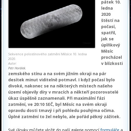
pátek 10.
ledna
2020
štěstí na
počasí,
spatřil,
jak se
úplňkový
Měsíc
Sekvence polostínového zatmění Měsíce 10. ledna
procházel
2020.
v blízkosti
Autor:
Petr Horálek.
zemského stínu a na svém jižním okraji na pár
desítek minut viditelně potmavl. I když počasí bylo
divoké, nakonec se na některých místech našeho
území objevily díry v mracích a někteří pozorovatelé
úkaz úspěšně zaznamenali. Při maximální fázi
zatmění, ve 20:10 SEČ, byl Měsíc na svém okraji
opravdu dosti tmavý i při pohledu pouhýma očima.
Úplné zatmění to žel nebylo, ale pořád pěkný zážitek.
Své úlovky můžete vložit do naší galerie pomocí
formuláře
a