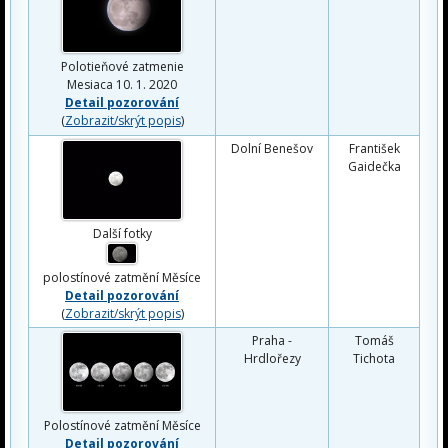
Polotieňové zatmenie
Mesiaca 10. 1. 2020
Detail pozorování
(
Zobrazit/skrýt popis
)
Dolní Benešov
František
Gaidečka
Další fotky
polostínové zatmění Měsíce
Detail pozorování
(
Zobrazit/skrýt popis
)
Praha -
Tomáš
Hrdlořezy
Tichota
Polostínové zatmění Měsíce
Detail pozorování