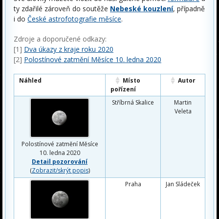
ty zdařilé zároveň do soutěže
Nebeské kouzlení
, případně
i do
České astrofotografie měsíce
.
Zdroje a doporučené odkazy:
[1]
Dva úkazy z kraje roku 2020
[2]
Polostínové zatmění Měsíce 10. ledna 2020
Náhled
Místo
Autor
pořízení
Stříbrná Skalice
Martin
Veleta
Polostínové zatmění Měsíce
10. ledna 2020
Detail pozorování
(
Zobrazit/skrýt popis
)
Praha
Jan Sládeček