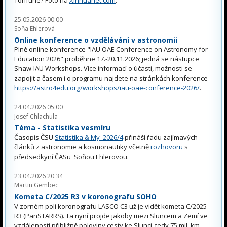
25.05.2026 00:00
Soňa Ehlerová
Online konference o vzdělávání v astronomii
Plně online konference "IAU OAE Conference on Astronomy for
Education 2026" proběhne 17.-20.11.2026; jedná se nástupce
Shaw-IAU Workshops. Více informací o účasti, možnosti se
zapojit a časem i o programu najdete na stránkách konference
https://astro4edu.org/workshops/iau-oae-conference-2026/
.
24.04.2026 05:00
Josef Chlachula
Téma - Statistika vesmíru
Časopis ČSU
Statistika & My 2026/4
přináší řadu zajímavých
článků z astronomie a kosmonautiky včetně
rozhovoru
s
předsedkyní ČASu Soňou Ehlerovou.
23.04.2026 20:34
Martin Gembec
Kometa C/2025 R3 v koronografu SOHO
V zorném poli koronografu LASCO C3 už je vidět kometa C/2025
R3 (PanSTARRS). Ta nyní projde jakoby mezi Sluncem a Zemí ve
vzdálenosti přibližně poloviny cesty ke Slunci, tedy 75 mil. km.