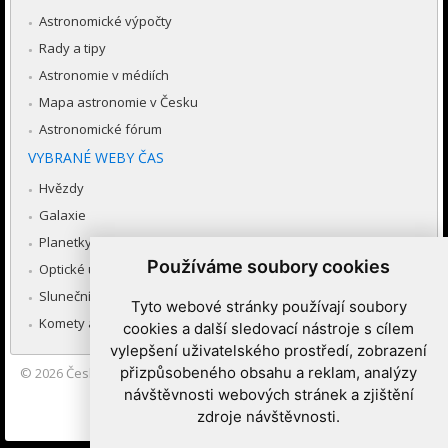
Astronomické výpočty
Rady a tipy
Astronomie v médiích
Mapa astronomie v Česku
Astronomické fórum
VYBRANÉ WEBY ČAS
Hvězdy
Galaxie
Planetky
Používáme soubory cookies
Optické úkazy v atmosféře
Sluneční soustava
Tyto webové stránky používají soubory
Komety a meteory
cookies a další sledovací nástroje s cílem
vylepšení uživatelského prostředí, zobrazení
přizpůsobeného obsahu a reklam, analýzy
© 2026
Česká astronomická společnost
|
Hvězdárna a planetárium
Brno spolupracuje se serverem Astro.cz
návštěvnosti webových stránek a zjištění
zdroje návštěvnosti.