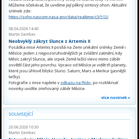
Můžeme očekávat, že uvidíme její pěkný iontový ohon. Aktuální
snímek zde:
https://soho.nascom.nasa.gov/data/realtime/c3/512/
08.04.2026 14:40
Martin Gembec
Neobvyklý zákryt Slunce z Artemis II
Posádka mise Artemis II posílá na Zemi unikátní snímky Země i
Měsíce. Jeden z nejpozoruhodnějších je zvláštní zatmění, kdy
Měsíc zakryl Slunce, ale srpek Země ležící vlevo mimo záběr
osvětlil část jeho povrchu. Vpravo od Měsíce je vidět tři planety,
které jsou úhlově blízko Slunci. Saturn, Mars a Merkur (jasnější
tečky).
Fotografie z mise najdete v
odkazu na Flickr
, po rozkliknutí
novinky uvidíte zmiňovaný záběr Měsíce.
více novinek »
SOUVISEJÍCÍ
20.06.2026 10:30
Martin Gembec