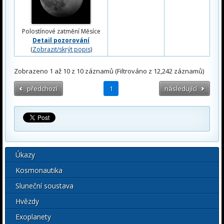
Polostínové zatmění Měsíce
Detail pozorování
(
Zobrazit/skrýt popis
)
Zobrazeno 1 až 10 z 10 záznamů (Filtrováno z 12,242 záznamů)
předchozí
1
následující
Úkazy
Kosmonautika
Sluneční soustava
Hvězdy
Exoplanety