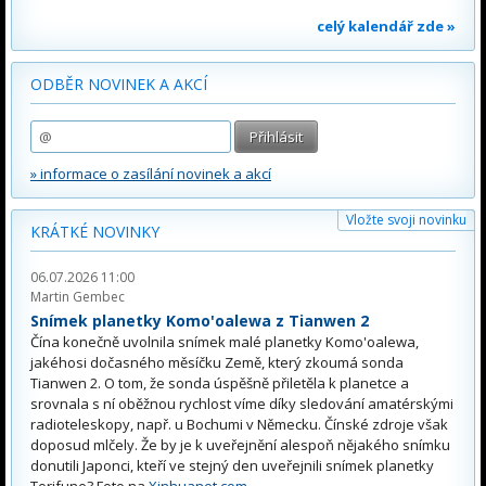
celý kalendář zde »
ODBĚR NOVINEK A AKCÍ
» informace o zasílání novinek a akcí
Vložte svoji novinku
KRÁTKÉ NOVINKY
06.07.2026 11:00
Martin Gembec
Snímek planetky Komo'oalewa z Tianwen 2
Čína konečně uvolnila snímek malé planetky Komo'oalewa,
jakéhosi dočasného měsíčku Země, který zkoumá sonda
Tianwen 2. O tom, že sonda úspěšně přiletěla k planetce a
srovnala s ní oběžnou rychlost víme díky sledování amatérskými
radioteleskopy, např. u Bochumi v Německu. Čínské zdroje však
doposud mlčely. Že by je k uveřejnění alespoň nějakého snímku
donutili Japonci, kteří ve stejný den uveřejnili snímek planetky
Torifune? Foto na
Xinhuanet.com
.