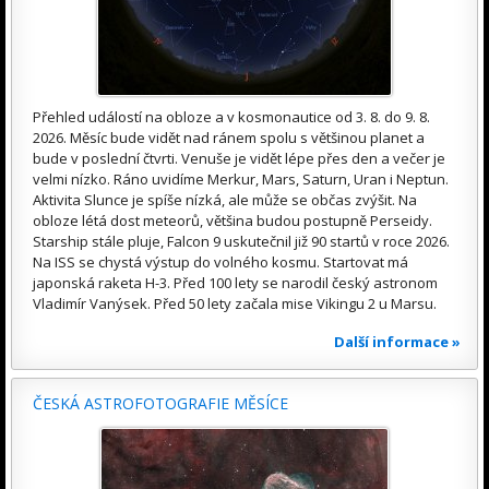
Přehled událostí na obloze a v kosmonautice od 3. 8. do 9. 8.
2026. Měsíc bude vidět nad ránem spolu s většinou planet a
bude v poslední čtvrti. Venuše je vidět lépe přes den a večer je
velmi nízko. Ráno uvidíme Merkur, Mars, Saturn, Uran i Neptun.
Aktivita Slunce je spíše nízká, ale může se občas zvýšit. Na
obloze létá dost meteorů, většina budou postupně Perseidy.
Starship stále pluje, Falcon 9 uskutečnil již 90 startů v roce 2026.
Na ISS se chystá výstup do volného kosmu. Startovat má
japonská raketa H-3. Před 100 lety se narodil český astronom
Vladimír Vanýsek. Před 50 lety začala mise Vikingu 2 u Marsu.
Další informace »
ČESKÁ ASTROFOTOGRAFIE MĚSÍCE