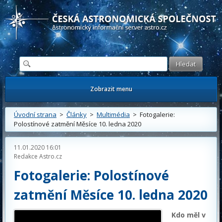
Česká astronomická společnost - Informační astronomický server
Zobrazit menu
Úvodní strana
>
Články
>
Multimédia
> Fotogalerie:
Polostínové zatmění Měsíce 10. ledna 2020
11.01.2020 16:01
Redakce Astro.cz
Fotogalerie: Polostínové
zatmění Měsíce 10. ledna 2020
Kdo měl v