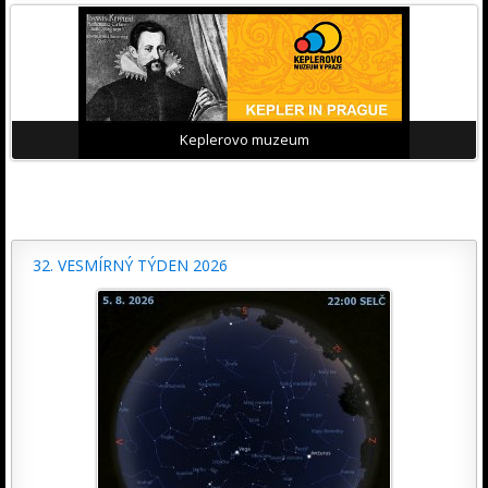
Keplerovo muzeum
32. VESMÍRNÝ TÝDEN 2026