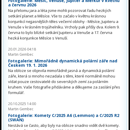
Fotogalerie: Měsíc, Venuše, Jupiter a Merkur v květnu
a červnu 2026
Na přelomu jara a léta jsme mohli pozorovat řadu hezkých
setkání planet a Měsíce. Vše to začalo v květnu krásnou
konjunkcí nejjasnějších těles večerní oblohy - Měsíce, Jupiteru a
Venuše v krásném trojúhelníku. Vrcholy pak přišly dva. Kolem 9.
června to bylo blízké setkání Jupiteru a Venuše a 17. června
hezká konjunkce Měsíce s Venuší.
20.01.2026 04:18
Martin Gembec
Fotogalerie: Mimořádně dynamická polární záře nad
Českem 19. 1. 2026
Na obloze se objevila mimořádně jasná a dynamická polární
záře, která si mnoho nezadala s těmi, které normálně mohou
vídat pouze cestovatelé do severských zemí za polárním
kruhem. Vaše fotografie přidáváme a děkujeme za zaslání přes
formulář.
20.10.2025 14:00
Martin Gembec
Fotogalerie: Komety C/2025 A6 (Lemmon) a C/2025 R2
(SWAN)
Nestává se často, aby byly na obloze snadno vidět dvě komety.