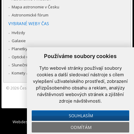
Mapa astronomie v Česku
Astronomické fórum
VYBRANÉ WEBY ČAS
Hvězdy
Galaxie
Planetky
Používáme soubory cookies
Optické úkazy v atmosféře
Sluneční soustava
Tyto webové stránky používají soubory
Komety a meteory
cookies a další sledovací nástroje s cílem
vylepšení uživatelského prostředí, zobrazení
přizpůsobeného obsahu a reklam, analýzy
© 2026
Česká astronomická společnost
|
Hvězdárna a planetárium
Brno spolupracuje se serverem Astro.cz
návštěvnosti webových stránek a zjištění
zdroje návštěvnosti.
Nastavení cookies
SOUHLASÍM
Webdesign:
Medio interactive
, Redakční systém
Ibis CMS
:
ODMÍTÁM
WebConsult.cz