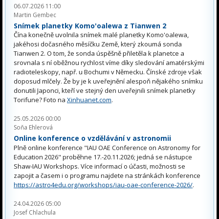
06.07.2026 11:00
Martin Gembec
Snímek planetky Komo'oalewa z Tianwen 2
Čína konečně uvolnila snímek malé planetky Komo'oalewa,
jakéhosi dočasného měsíčku Země, který zkoumá sonda
Tianwen 2. O tom, že sonda úspěšně přiletěla k planetce a
srovnala s ní oběžnou rychlost víme díky sledování amatérskými
radioteleskopy, např. u Bochumi v Německu. Čínské zdroje však
doposud mlčely. Že by je k uveřejnění alespoň nějakého snímku
donutili Japonci, kteří ve stejný den uveřejnili snímek planetky
Torifune? Foto na
Xinhuanet.com
.
25.05.2026 00:00
Soňa Ehlerová
Online konference o vzdělávání v astronomii
Plně online konference "IAU OAE Conference on Astronomy for
Education 2026" proběhne 17.-20.11.2026; jedná se nástupce
Shaw-IAU Workshops. Více informací o účasti, možnosti se
zapojit a časem i o programu najdete na stránkách konference
https://astro4edu.org/workshops/iau-oae-conference-2026/
.
24.04.2026 05:00
Josef Chlachula