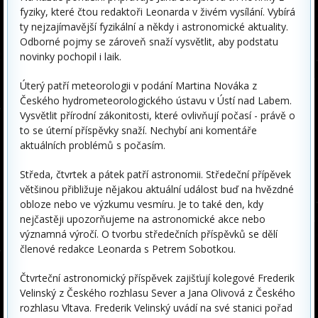
fyziky, které čtou redaktoři Leonarda v živém vysílání. Vybírá
ty nejzajímavější fyzikální a někdy i astronomické aktuality.
Odborné pojmy se zároveň snaží vysvětlit, aby podstatu
novinky pochopil i laik.
Úterý patří meteorologii v podání Martina Nováka z
Českého hydrometeorologického ústavu v Ústí nad Labem.
Vysvětlit přírodní zákonitosti, které ovlivňují počasí - právě o
to se úterní příspěvky snaží. Nechybí ani komentáře
aktuálních problémů s počasím.
Středa, čtvrtek a pátek patří astronomii. Středeční přípěvek
většinou přibližuje nějakou aktuální událost buď na hvězdné
obloze nebo ve výzkumu vesmíru. Je to také den, kdy
nejčastěji upozorňujeme na astronomické akce nebo
významná výročí. O tvorbu středečních příspěvků se dělí
členové redakce Leonarda s Petrem Sobotkou.
Čtvrteční astronomický příspěvek zajišťují kolegové Frederik
Velinský z Českého rozhlasu Sever a Jana Olivová z Českého
rozhlasu Vltava. Frederik Velinský uvádí na své stanici pořad