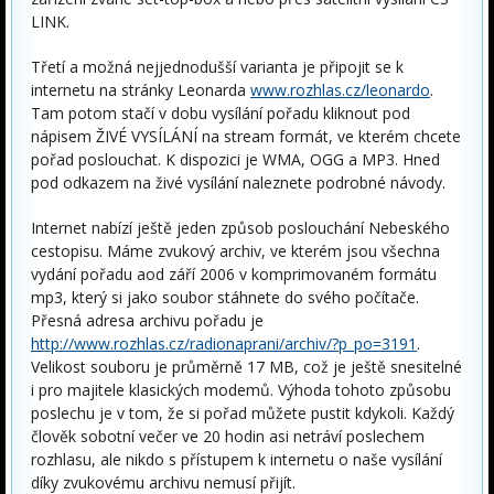
LINK.
Třetí a možná nejjednodušší varianta je připojit se k
internetu na stránky Leonarda
www.rozhlas.cz/leonardo
.
Tam potom stačí v dobu vysílání pořadu kliknout pod
nápisem ŽIVÉ VYSÍLÁNÍ na stream formát, ve kterém chcete
pořad poslouchat. K dispozici je WMA, OGG a MP3. Hned
pod odkazem na živé vysílání naleznete podrobné návody.
Internet nabízí ještě jeden způsob poslouchání Nebeského
cestopisu. Máme zvukový archiv, ve kterém jsou všechna
vydání pořadu aod září 2006 v komprimovaném formátu
mp3, který si jako soubor stáhnete do svého počítače.
Přesná adresa archivu pořadu je
http://www.rozhlas.cz/radionaprani/archiv/?p_po=3191
.
Velikost souboru je průměrně 17 MB, což je ještě snesitelné
i pro majitele klasických modemů. Výhoda tohoto způsobu
poslechu je v tom, že si pořad můžete pustit kdykoli. Každý
člověk sobotní večer ve 20 hodin asi netráví poslechem
rozhlasu, ale nikdo s přístupem k internetu o naše vysílání
díky zvukovému archivu nemusí přijít.