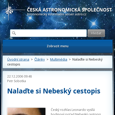
Česká astronomická společnost - Informační astronomický server
Zobrazit menu
Úvodní strana
>
Články
>
Multimédia
> Nalaďte si Nebeský
cestopis
22.12.2006 09:48
Petr Sobotka
Nalaďte si Nebeský cestopis
Český rozhlas Leonardo vysílá
hodinový pořad Nebeský cestopis.