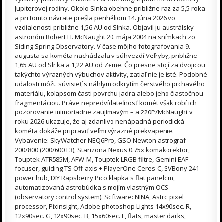
Jupiterovej rodiny. Okolo Slnka obehne približne raz za 5,5 roka
a pri tomto návrate prešla perihéliom 14. júna 2026 vo
vzdialenosti približne 1,56 AU od Slnka. Objavil ju austrálsky
astronóm Robert H. McNaught 20. mája 2004 na snímkach zo
Siding Spring Observatory. V čase môjho fotografovania 9.
augusta sa kométa nachádzala v súhvezdí Veľryby, približne
1,65 AU od Slnka a 1,22 AU od Zeme. Čo presne stojí za dvojicou
takýchto výrazných výbuchov aktivity, zatiaľ nie je isté. Podobné
udalosti môžu súvisieť s náhlym odkrytím čerstvého prchavého
materiálu, kolapsom časti povrchu jadra alebo jeho čiastočnou
fragmentáciou. Práve nepredvídateľnosť komét však robí ich
pozorovanie mimoriadne zaujímavým – a 220P/McNaught v
roku 2026 ukazuje, že aj zdanlivo nenápadná periodická
kométa dokáže pripraviť veľmi výrazné prekvapenie.
Vybavenie: SkyWatcher NEQ6Pro, GSO Newton astrograf
200/800 (200/600 F3), Starizona Nexus 0.75x komakorektor,
Touptek ATR585M, AFW-M, Touptek LRGB filtre, Gemini EAF
focuser, guiding TS Off-axis + PlayerOne Ceres-C, SVBony 241
power hub, DIY Rapsberry Pico klapka s flat panelom,
automatizovaná astrobúdka s mojím vlastným OCS
(observatory control system). Software: NINA, Astro pixel
processor, Pixinsight, Adobe photoshop Lights 14x90sec. R,
12x90sec. G, 12x90sec. B, 15x60sec. L, flats, master darks,