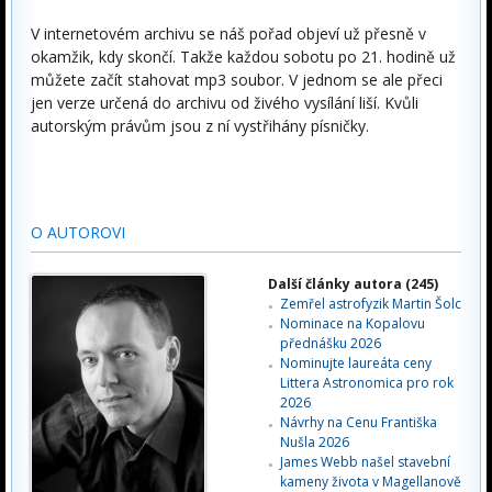
V internetovém archivu se náš pořad objeví už přesně v
okamžik, kdy skončí. Takže každou sobotu po 21. hodině už
můžete začít stahovat mp3 soubor. V jednom se ale přeci
jen verze určená do archivu od živého vysílání liší. Kvůli
autorským právům jsou z ní vystřihány písničky.
O AUTOROVI
Další články autora (245)
Zemřel astrofyzik Martin Šolc
Nominace na Kopalovu
přednášku 2026
Nominujte laureáta ceny
Littera Astronomica pro rok
2026
Návrhy na Cenu Františka
Nušla 2026
James Webb našel stavební
kameny života v Magellanově