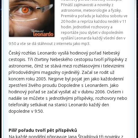
Přináší zajímavosti a novinky z
astronomie, meteorologie a fyziky.
Premiéra pořadu je každou sobotu ve
20 hodin a repríza každou neděli v 11
hodin. Jednotlivé rozhovory a
reportáže jsou slyšet v dopoledním
vysílání Leonarda každý všední den v
9:50 a vše se dá stáhnout z internetu jako mp3.
Český rozhlas Leonardo vysílá hodinový pořad Nebeský
cestopis. Tři čtvrtiny Nebeského cestopisu tvoří příspěvky z
astronomie, čímž se stává mezi rozhlasovými i televizními
přírodovědnými magazíny ojedinělý. Začal se rodit už
koncem roku 2005. Nejprve byl pojat jen jako každodenní
zpestření živého proudu Dopoledne s Leonardem. Jako
hodinový pořad se začal vysílat až v dubnu 2006. Ovšem i
nadále se můžete s jednotlivými příspěvky, rozhovory nebo
telefonáty setkávat na stanici Leonardo každý den
dopoledne v 9:50.
Pilíř pořadu tvoří pět příspěvků
Na každé pondělní připravuje Jana Štrajblová tři novinky z