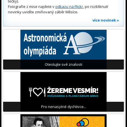
tečky).
Fotografie z mise najdete v
odkazu na Flickr
, po rozkliknutí
novinky uvidíte zmiňovaný záběr Měsíce.
více novinek »
Otestujte své znalosti
Pro nenasytné dychtivce...