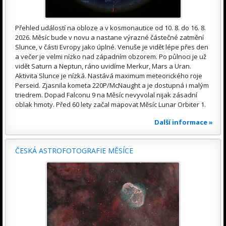
Přehled událostí na obloze a v kosmonautice od 10. 8. do 16. 8.
2026. Měsíc bude v novu a nastane výrazné částečné zatmění
Slunce, v části Evropy jako úplné. Venuše je vidět lépe přes den
a večer je velmi nízko nad západním obzorem. Po půlnoci je už
vidět Saturn a Neptun, ráno uvidíme Merkur, Mars a Uran.
Aktivita Slunce je nízká. Nastává maximum meteorického roje
Perseid. Zjasnila kometa 220P/McNaught a je dostupná i malým
triedrem. Dopad Falconu 9 na Měsíc nevyvolal nijak zásadní
oblak hmoty. Před 60 lety začal mapovat Měsíc Lunar Orbiter 1.
Další informace »
ČESKÁ ASTROFOTOGRAFIE MĚSÍCE