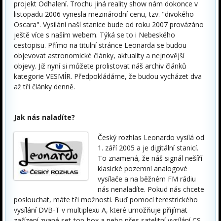
projekt Odhalení. Trochu jiná reality show nám dokonce v
listopadu 2006 vynesla mezinárodní cenu, tzv. "divokého
Oscara". Vysílání naší stanice bude od roku 2007 provázáno
ještě více s naším webem. Týká se to i Nebeského
cestopisu. Přímo na titulní stránce Leonarda se budou
objevovat astronomické články, aktuality a nejnovější
objevy. Již nyní si můžete prolistovat náš archiv článků
kategorie VESMÍR. Předpokládáme, že budou vycházet dva
až tři články denně.
Jak nás naladíte?
Český rozhlas Leonardo vysílá od
1. září 2005 a je digitální stanicí.
To znamená, že náš signál nešíří
klasické pozemní analogové
vysílače a na běžném FM rádiu
nás nenaladíte. Pokud nás chcete
poslouchat, máte tři možnosti. Buď pomocí terestrického
vysílání DVB-T v multiplexu A, které umožňuje přijímat
zařízení zvané set-top-box a nebo přes satelitní vysílání CS