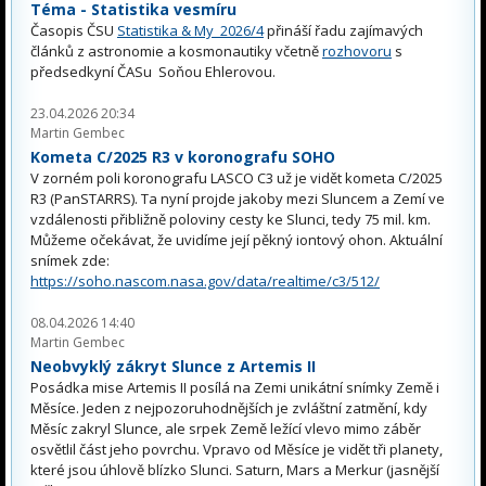
Téma - Statistika vesmíru
Časopis ČSU
Statistika & My 2026/4
přináší řadu zajímavých
článků z astronomie a kosmonautiky včetně
rozhovoru
s
předsedkyní ČASu Soňou Ehlerovou.
23.04.2026 20:34
Martin Gembec
Kometa C/2025 R3 v koronografu SOHO
V zorném poli koronografu LASCO C3 už je vidět kometa C/2025
R3 (PanSTARRS). Ta nyní projde jakoby mezi Sluncem a Zemí ve
vzdálenosti přibližně poloviny cesty ke Slunci, tedy 75 mil. km.
Můžeme očekávat, že uvidíme její pěkný iontový ohon. Aktuální
snímek zde:
https://soho.nascom.nasa.gov/data/realtime/c3/512/
08.04.2026 14:40
Martin Gembec
Neobvyklý zákryt Slunce z Artemis II
Posádka mise Artemis II posílá na Zemi unikátní snímky Země i
Měsíce. Jeden z nejpozoruhodnějších je zvláštní zatmění, kdy
Měsíc zakryl Slunce, ale srpek Země ležící vlevo mimo záběr
osvětlil část jeho povrchu. Vpravo od Měsíce je vidět tři planety,
které jsou úhlově blízko Slunci. Saturn, Mars a Merkur (jasnější