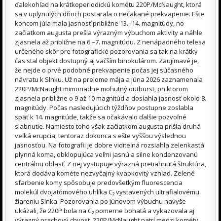
ďalekohľad na krátkoperiodickú kométu 220P/McNaught, ktorá
sa v uplynulých dňoch postarala o nečakané prekvapenie. Ešte
koncom júla mala jasnosť približne 13.–14. magnitúdy, no
začiatkom augusta prešla výrazným výbuchom aktivity a náhle
zjasnela až približne na 6.–7. magnitúdu. Z nenápadného telesa
určeného skôr pre fotografické pozorovania sa tak na krátky
čas stal objekt dostupný aj väčším binokulárom. Zaujímavé je,
že nejde o prvé podobné prekvapenie počas jej súčasného
návratu k Slnku. Už na prelome mája a júna 2026 zaznamenala
220P/McNaught mimoriadne mohutný outburst, pri ktorom
zjasnela približne o 9 až 10 magnitúd a dosiahla jasnosť okolo 8.
magnitúdy. Počas nasledujúcich týždňov postupne zoslabla
späť k 14. magnitúde, takže sa očakávalo ďalšie pozvoľné
slabnutie. Namiesto toho však začiatkom augusta prišla druhá
veľká erupcia, tentoraz dokonca s ešte vyššou výslednou
jasnosťou. Na fotografii je dobre viditeľná rozsiahla zelenkastá
plynná koma, obklopujúca veľmi jasnú a silne kondenzovanú
centrálnu oblasť. Z nej vystupuje výrazná pretiahnutá štruktúra,
ktorá dodáva kométe nezvyčajný kvapkovitý vzhľad. Zelené
sfarbenie komy spôsobuje predovšetkým fluorescencia
molekúl dvojatómového uhlíka C₂ vystavených ultrafialovému
žiareniu Slnka. Pozorovania po júnovom výbuchu navyše
ukázali, že 220P bola na C₂ pomerne bohatá a vykazovala aj
výrazný prachový chvost. 220P/McNaught patrí medzi kométy