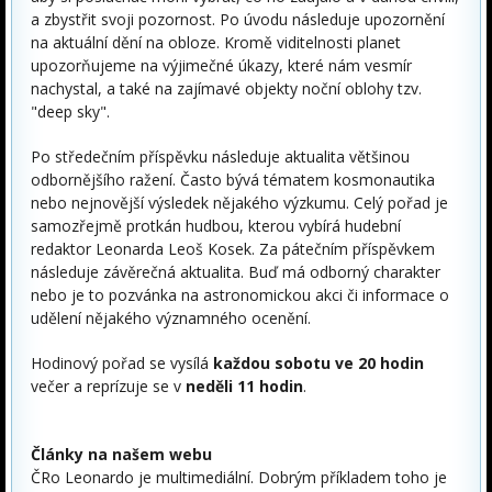
a zbystřit svoji pozornost. Po úvodu následuje upozornění
na aktuální dění na obloze. Kromě viditelnosti planet
upozorňujeme na výjimečné úkazy, které nám vesmír
nachystal, a také na zajímavé objekty noční oblohy tzv.
"deep sky".
Po středečním příspěvku následuje aktualita většinou
odbornějšího ražení. Často bývá tématem kosmonautika
nebo nejnovější výsledek nějakého výzkumu. Celý pořad je
samozřejmě protkán hudbou, kterou vybírá hudební
redaktor Leonarda Leoš Kosek. Za pátečním příspěvkem
následuje závěrečná aktualita. Buď má odborný charakter
nebo je to pozvánka na astronomickou akci či informace o
udělení nějakého významného ocenění.
Hodinový pořad se vysílá
každou sobotu ve 20 hodin
večer a reprízuje se v
neděli 11 hodin
.
Články na našem webu
ČRo Leonardo je multimediální. Dobrým příkladem toho je