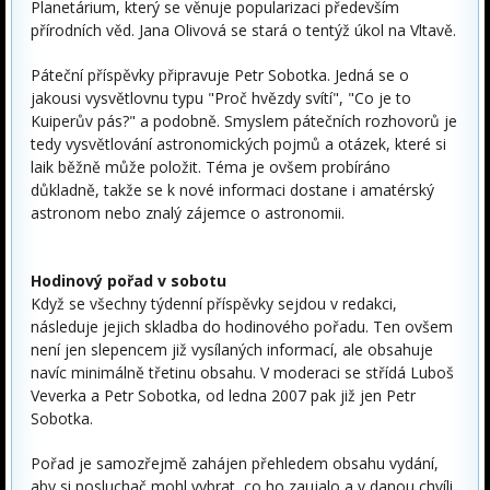
Planetárium, který se věnuje popularizaci především
přírodních věd. Jana Olivová se stará o tentýž úkol na Vltavě.
Páteční příspěvky připravuje Petr Sobotka. Jedná se o
jakousi vysvětlovnu typu "Proč hvězdy svítí", "Co je to
Kuiperův pás?" a podobně. Smyslem pátečních rozhovorů je
tedy vysvětlování astronomických pojmů a otázek, které si
laik běžně může položit. Téma je ovšem probíráno
důkladně, takže se k nové informaci dostane i amatérský
astronom nebo znalý zájemce o astronomii.
Hodinový pořad v sobotu
Když se všechny týdenní příspěvky sejdou v redakci,
následuje jejich skladba do hodinového pořadu. Ten ovšem
není jen slepencem již vysílaných informací, ale obsahuje
navíc minimálně třetinu obsahu. V moderaci se střídá Luboš
Veverka a Petr Sobotka, od ledna 2007 pak již jen Petr
Sobotka.
Pořad je samozřejmě zahájen přehledem obsahu vydání,
aby si posluchač mohl vybrat, co ho zaujalo a v danou chvíli,