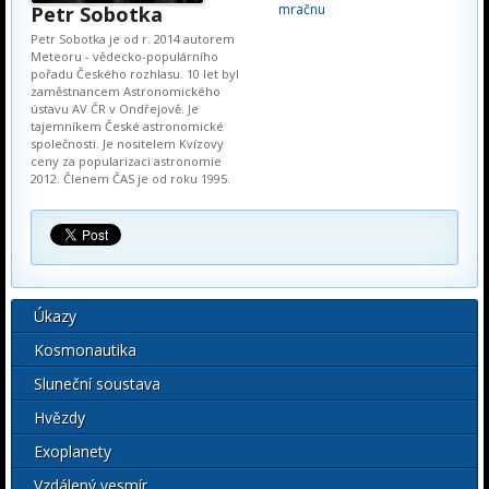
mračnu
Petr Sobotka
Petr Sobotka je od r. 2014 autorem
Meteoru - vědecko-populárního
pořadu Českého rozhlasu. 10 let byl
zaměstnancem Astronomického
ústavu AV ČR v Ondřejově. Je
tajemníkem České astronomické
společnosti. Je nositelem Kvízovy
ceny za popularizaci astronomie
2012. Členem ČAS je od roku 1995.
Úkazy
Kosmonautika
Sluneční soustava
Hvězdy
Exoplanety
Vzdálený vesmír