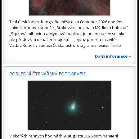
Titul Česká astrofotografie měsíce za červenec 2026 obdržel
snímek Václava Kubeše „Srpková mlhovina a Mýdlová bublina“
„Srpková mlhovina a Mýdlová bublina“ je nejen název snímku,
ale především označení objektů, s jejichž portrétem zvítězil
Václav Kubeš v soutěži Česká astrofotografie měsíce. Tento
Další informace »
POSLEDNÍ ČTENÁŘSKÁ FOTOGRAFIE
V skorých ranných hodinách 9. augusta 2026 som namieril