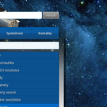
Společnost
Kontakty
y
onautika
ční soustava
dy
anety
ený vesmír
lné znečištění