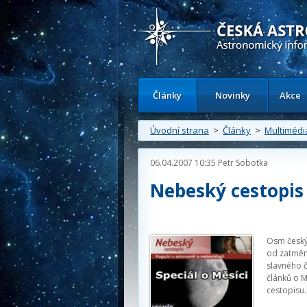
Česká astronomická společnost - Inform
Články
Novinky
Akce
Úvodní strana
>
Články
>
Multimédi
06.04.2007 10:35
Petr Sobotka
Nebeský cestopis 
Osm český
od zatmění
slavného 
článků o M
cestopisu.