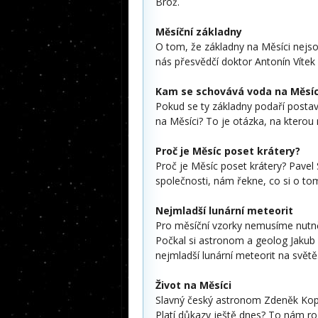
Brož.
Měsíční základny
O tom, že základny na Měsíci nejs
nás přesvědčí doktor Antonín Vítek
Kam se schovává voda na Měsíc
Pokud se ty základny podaří postavi
na Měsíci? To je otázka, na kterou
Proč je Měsíc poset krátery?
Proč je Měsíc poset krátery? Pave
společnosti, nám řekne, co si o t
Nejmladší lunární meteorit
Pro měsíční vzorky nemusíme nutně 
Počkal si astronom a geolog Jakub
nejmladší lunární meteorit na světě
Život na Měsíci
Slavný český astronom Zdeněk Kopal
Platí důkazy ještě dnes? To nám roz