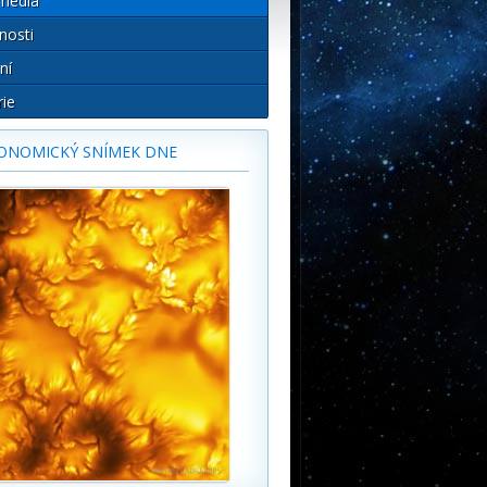
média
nosti
ní
rie
ONOMICKÝ SNÍMEK DNE