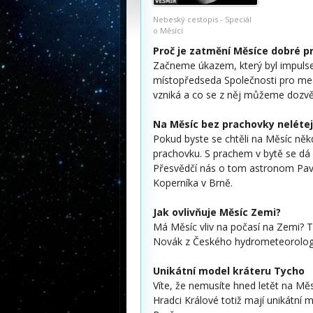
Nebeský cestopis - Speciál
o Měsíci
Proč je zatmění Měsíce dobré p
Začneme úkazem, který byl impulse
místopředseda Společnosti pro mez
vzniká a co se z něj můžeme dozvě
Na Měsíc bez prachovky neléte
Pokud byste se chtěli na Měsíc něk
prachovku. S prachem v bytě se dá s
Přesvědčí nás o tom astronom Pave
Koperníka v Brně.
Jak ovlivňuje Měsíc Zemi?
Má Měsíc vliv na počasí na Zemi? 
Novák z Českého hydrometeorologi
Unikátní model kráteru Tycho
Víte, že nemusíte hned letět na Mě
Hradci Králové totiž mají unikátní 