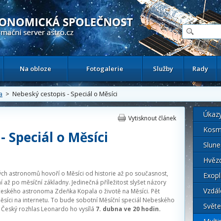
ační astronomický server
Na obloze
Fotogalerie
Služby
Rady
a
> Nebeský cestopis - Speciál o Měsíci
Úkaz
Vytisknout článek
Kosm
- Speciál o Měsíci
Slune
Hvěz
ch astronomů hovoří o Měsíci od historie až po současnost,
Exopl
 až po měsíční základny. Jedinečná příležitost slyšet názory
Vzdál
českého astronoma Zdeňka Kopala o životě na Měsíci. Pět
ěsíci na internetu. To bude sobotní Měsíční speciál Nebeského
Světe
 Český rozhlas Leonardo ho vysílá
7. dubna ve 20 hodin.