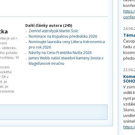
konfe
https:
confe
Další články autora (245)
24.04.
tka
Zemřel astrofyzik Martin Šolc
Téma 
Nominace na Kopalovu přednášku 2026
tka je od r.
Časop
Nominujte laureáta ceny Littera Astronomica
orem
řadu z
pro rok 2026
- vědecko-
kosmo
Návrhy na Cenu Františka Nušla 2026
ího pořadu
rozhlasu. 10
předs
James Webb našel stavební kameny života v
Magellanově mračnu
ancem
23.04.
mického
Kome
V ČR v
SOH
ě. Je
V zorn
i. Je
stronomie
vidět 
nyní p
vzdále
Slunci
uvidím
sníme
https: