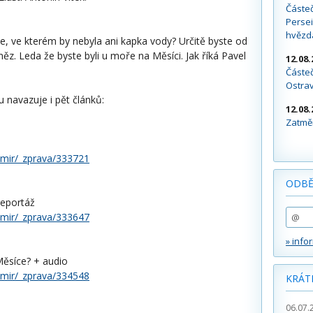
Částe
Persei
hvězd
ře, ve kterém by nebyla ani kapka vody? Určitě byste od
něz. Leda že byste byli u moře na Měsíci. Jak říká Pavel
12.08.
Částeč
Ostra
 navazuje i pět článků:
12.08.
Zatměn
smir/_zprava/333721
ODBĚ
reportáž
smir/_zprava/333647
» info
Měsíce? + audio
smir/_zprava/334548
KRÁT
06.07.