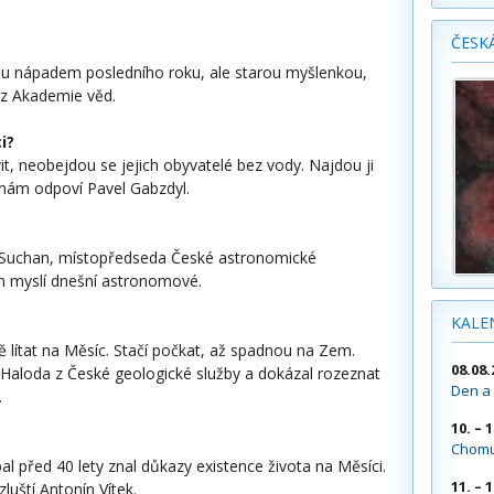
ČESK
ou nápadem posledního roku, ale starou myšlenkou,
 z Akademie věd.
i?
t, neobejdou se jejich obyvatelé bez vody. Najdou ji
 nám odpoví Pavel Gabzdyl.
l Suchan, místopředseda České astronomické
om myslí dnešní astronomové.
KALE
lítat na Měsíc. Stačí počkat, až spadnou na Zem.
08.08.
 Haloda z České geologické služby a dokázal rozeznat
Den a 
.
10. – 
Chomu
 před 40 lety znal důkazy existence života na Měsíci.
11. – 
luští Antonín Vítek.