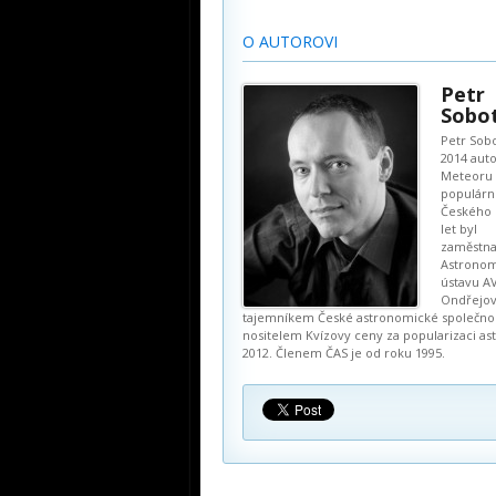
O AUTOROVI
Petr
Sobo
Petr Sobo
2014 aut
Meteoru 
populárn
Českého 
let byl
zaměstn
Astrono
ústavu A
Ondřejov
tajemníkem České astronomické společnost
nositelem Kvízovy ceny za popularizaci a
2012. Členem ČAS je od roku 1995.