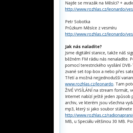
Najde se mrazák na Měsíci? + audi
http://www.rozhlas.cz/leonardo/ve
Petr Sobotka
Průzkum Měsíce z vesmíru
http://www.rozhlas.cz/leonardo/ve
Jak nás naladíte?
Jsme digitální stanice, takže náš si
běžném FM rádiu nás nenaladíte. P
pomocí terestrického vysílání DVB-T
zvané set-top-box a nebo přes satel
Třetí a možná nejjednodušší variant
www.rozhlas.cz/leonardo
. Tam pot
ŽIVÉ VYSÍLÁNÍ na stream formát, v
Internet nabízí ještě jeden způso
archiv, ve kterém jsou všechna v
mp3, který si jako soubor stáhnete
http://www.rozhlas.cz/radionaprani
MB, u Speciálu většinou 30 MB. Pořa