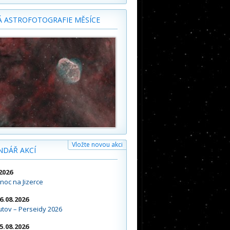
Á ASTROFOTOGRAFIE MĚSÍCE
Vložte novou akci
NDÁŘ AKCÍ
2026
noc na Jizerce
16.08.2026
tov – Perseidy 2026
15.08.2026