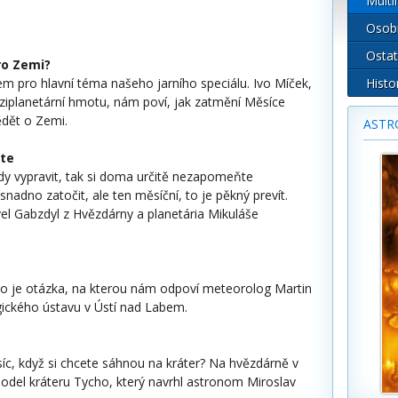
Multi
Osob
Ostat
ro Zemi?
Histo
m pro hlavní téma našeho jarního speciálu. Ivo Míček,
iplanetární hmotu, nám poví, jak zatmění Měsíce
dět o Zemi.
ASTR
jte
dy vypravit, tak si doma určitě nezapomeňte
nadno zatočit, ale ten měsíční, to je pěkný prevít.
l Gabzdyl z Hvězdárny a planetária Mikuláše
To je otázka, na kterou nám odpoví meteorolog Martin
ckého ústavu v Ústí nad Labem.
síc, když si chcete sáhnou na kráter? Na hvězdárně v
model kráteru Tycho, který navrhl astronom Miroslav