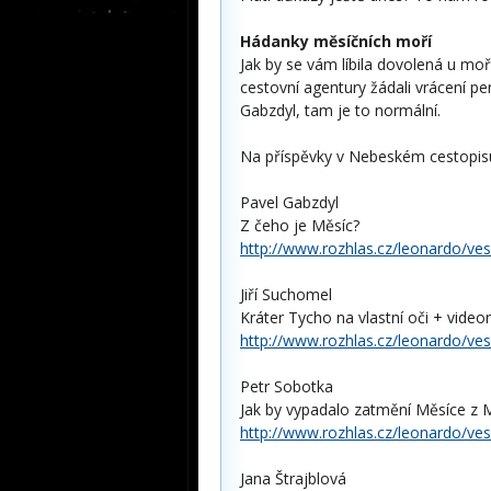
Hádanky měsíčních moří
Jak by se vám líbila dovolená u mo
cestovní agentury žádali vrácení pe
Gabzdyl, tam je to normální.
Na příspěvky v Nebeském cestopisu
Pavel Gabzdyl
Z čeho je Měsíc?
http://www.rozhlas.cz/leonardo/ve
Jiří Suchomel
Kráter Tycho na vlastní oči + video
http://www.rozhlas.cz/leonardo/ve
Petr Sobotka
Jak by vypadalo zatmění Měsíce z 
http://www.rozhlas.cz/leonardo/ve
Jana Štrajblová