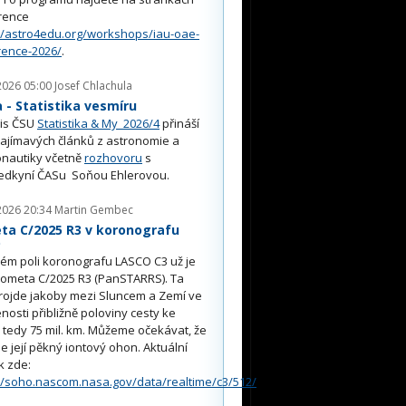
rence
//astro4edu.org/workshops/iau-oae-
rence-2026/
.
2026 05:00
Josef Chlachula
- Statistika vesmíru
is ČSU
Statistika & My 2026/4
přináší
ajímavých článků z astronomie a
nautiky včetně
rozhovoru
s
edkyní ČASu Soňou Ehlerovou.
2026 20:34
Martin Gembec
ta C/2025 R3 v koronografu
O
ém poli koronografu LASCO C3 už je
kometa C/2025 R3 (PanSTARRS). Ta
rojde jakoby mezi Sluncem a Zemí ve
nosti přibližně poloviny cesty ke
, tedy 75 mil. km. Můžeme očekávat, že
e její pěkný iontový ohon. Aktuální
k zde:
//soho.nascom.nasa.gov/data/realtime/c3/512/