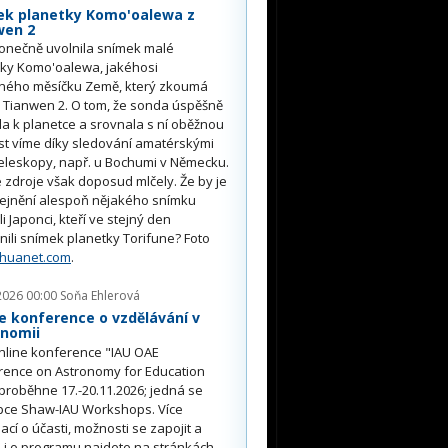
ek planetky Komo'oalewa z
wen 2
onečně uvolnila snímek malé
tky Komo'oalewa, jakéhosi
ného měsíčku Země, který zkoumá
 Tianwen 2. O tom, že sonda úspěšně
ěla k planetce a srovnala s ní oběžnou
st víme díky sledování amatérskými
eleskopy, např. u Bochumi v Německu.
 zdroje však doposud mlčely. Že by je
řejnění alespoň nějakého snímku
li Japonci, kteří ve stejný den
nili snímek planetky Torifune? Foto
nhuanet.com
.
2026 00:00
Soňa Ehlerová
e konference o vzdělávání v
onomii
nline konference "IAU OAE
rence on Astronomy for Education
proběhne 17.-20.11.2026; jedná se
pce Shaw-IAU Workshops. Více
ací o účasti, možnosti se zapojit a
i o programu najdete na stránkách