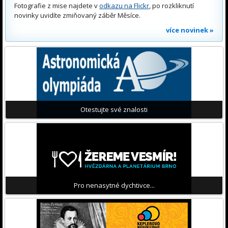
Fotografie z mise najdete v
odkazu na Flickr
, po rozkliknutí
novinky uvidíte zmiňovaný záběr Měsíce.
více novinek »
Otestujte své znalosti
Pro nenasytné dychtivce...