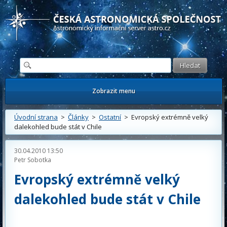
Česká astronomická společnost - Informační astronomický server
Zobrazit menu
Úvodní strana
>
Články
>
Ostatní
> Evropský extrémně velký
dalekohled bude stát v Chile
30.04.2010 13:50
Petr Sobotka
Evropský extrémně velký
dalekohled bude stát v Chile