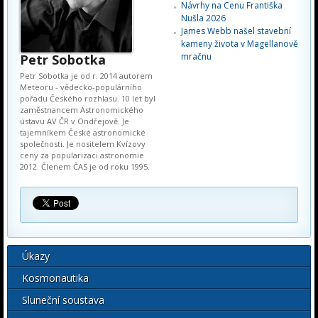
Návrhy na Cenu Františka
Nušla 2026
James Webb našel stavební
kameny života v Magellanově
mračnu
Petr Sobotka
Petr Sobotka je od r. 2014 autorem
Meteoru - vědecko-populárního
pořadu Českého rozhlasu. 10 let byl
zaměstnancem Astronomického
ústavu AV ČR v Ondřejově. Je
tajemníkem České astronomické
společnosti. Je nositelem Kvízovy
ceny za popularizaci astronomie
2012. Členem ČAS je od roku 1995.
Úkazy
Kosmonautika
Sluneční soustava