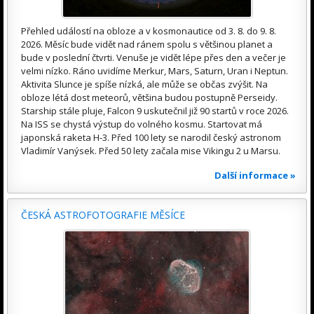
Přehled událostí na obloze a v kosmonautice od 3. 8. do 9. 8.
2026. Měsíc bude vidět nad ránem spolu s většinou planet a
bude v poslední čtvrti. Venuše je vidět lépe přes den a večer je
velmi nízko. Ráno uvidíme Merkur, Mars, Saturn, Uran i Neptun.
Aktivita Slunce je spíše nízká, ale může se občas zvýšit. Na
obloze létá dost meteorů, většina budou postupně Perseidy.
Starship stále pluje, Falcon 9 uskutečnil již 90 startů v roce 2026.
Na ISS se chystá výstup do volného kosmu. Startovat má
japonská raketa H-3. Před 100 lety se narodil český astronom
Vladimír Vanýsek. Před 50 lety začala mise Vikingu 2 u Marsu.
Další informace »
ČESKÁ ASTROFOTOGRAFIE MĚSÍCE