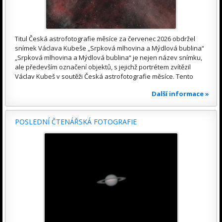
Titul Česká astrofotografie měsíce za červenec 2026 obdržel
snímek Václava Kubeše „Srpková mlhovina a Mýdlová bublina“
„Srpková mlhovina a Mýdlová bublina“ je nejen název snímku,
ale především označení objektů, s jejichž portrétem zvítězil
Václav Kubeš v soutěži Česká astrofotografie měsíce. Tento
Další informace »
POSLEDNÍ ČTENÁŘSKÁ FOTOGRAFIE