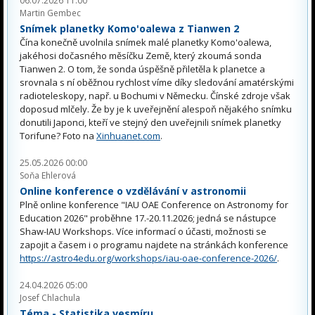
06.07.2026 11:00
Martin Gembec
Snímek planetky Komo'oalewa z Tianwen 2
Čína konečně uvolnila snímek malé planetky Komo'oalewa,
jakéhosi dočasného měsíčku Země, který zkoumá sonda
Tianwen 2. O tom, že sonda úspěšně přiletěla k planetce a
srovnala s ní oběžnou rychlost víme díky sledování amatérskými
radioteleskopy, např. u Bochumi v Německu. Čínské zdroje však
doposud mlčely. Že by je k uveřejnění alespoň nějakého snímku
donutili Japonci, kteří ve stejný den uveřejnili snímek planetky
Torifune? Foto na
Xinhuanet.com
.
25.05.2026 00:00
Soňa Ehlerová
Online konference o vzdělávání v astronomii
Plně online konference "IAU OAE Conference on Astronomy for
Education 2026" proběhne 17.-20.11.2026; jedná se nástupce
Shaw-IAU Workshops. Více informací o účasti, možnosti se
zapojit a časem i o programu najdete na stránkách konference
https://astro4edu.org/workshops/iau-oae-conference-2026/
.
24.04.2026 05:00
Josef Chlachula
Téma - Statistika vesmíru