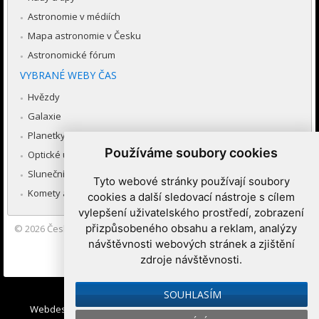
Astronomie v médiích
Mapa astronomie v Česku
Astronomické fórum
VYBRANÉ WEBY ČAS
Hvězdy
Galaxie
Planetky
Používáme soubory cookies
Optické úkazy v atmosféře
Sluneční soustava
Tyto webové stránky používají soubory
Komety a meteory
cookies a další sledovací nástroje s cílem
vylepšení uživatelského prostředí, zobrazení
přizpůsobeného obsahu a reklam, analýzy
© 2026
Česká astronomická společnost
|
Hvězdárna a planetárium
Brno spolupracuje se serverem Astro.cz
návštěvnosti webových stránek a zjištění
zdroje návštěvnosti.
Nastavení cookies
SOUHLASÍM
Webdesign:
Medio interactive
, Redakční systém
Ibis CMS
: