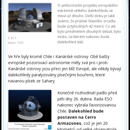
O ambiciózním projektu evropského
extrémně velkého dalekohledu se
mluví už dlouho. Delší dobu je také
známo, že průměr hlavního zrcadla
bude úctyhodných 42 metrů. Co ale
bylo předmětem dlouhých debat, bylo
místo, na kterém nakonec bude
E-ELT.
dalekohled stát.
Autor: ESO.
Ve hře byly kromě Chile i Kanárské ostrovy. Obě bašty
evropské pozorovací astronomie měly svá pro i proti.
Kanárské ostrovy jsou přeci jen blíž Evropě, ale někdy bývají
dalekohledy paralyzovány písečnými bouřemi, které
navanou písek ze Sahary.
Konečné rozhodnutí padlo před
pěti dny 26. dubna. Rada ESO
nakonec vybrala favorizovanou
Chile.
Dalekohled bude
postaven na Cerro
Armazones
, což je jen 20
kilometrů od velké observatoře