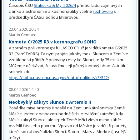
Časopis ČSU
Statistika & My 2026/4
přináší řadu zajímavých
článků z astronomie a kosmonautiky včetně
rozhovoru
s
předsedkyní ČASu Soňou Ehlerovou.
23.04.2026 20:34
Martin Gembec
Kometa C/2025 R3 v koronografu SOHO
V zorném poli koronografu LASCO C3 už je vidět kometa C/2025
R3 (PanSTARRS). Ta nyní projde jakoby mezi Sluncem a Zemí ve
vzdálenosti přibližně poloviny cesty ke Slunci, tedy 75 mil. km.
Můžeme očekávat, že uvidíme její pěkný iontový ohon. Aktuální
snímek zde:
https://soho.nascom.nasa.gov/data/realtime/c3/512/
08.04.2026 14:40
Martin Gembec
Neobvyklý zákryt Slunce z Artemis II
Posádka mise Artemis II posílá na Zemi unikátní snímky Země i
Měsíce. Jeden z nejpozoruhodnějších je zvláštní zatmění, kdy
Měsíc zakryl Slunce, ale srpek Země ležící vlevo mimo záběr
osvětlil část jeho povrchu. Vpravo od Měsíce je vidět tři planety,
které jsou úhlově blízko Slunci. Saturn, Mars a Merkur (jasnější
tečky).