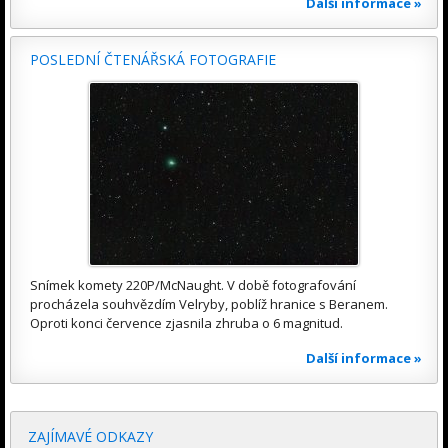
Další informace »
POSLEDNÍ ČTENÁŘSKÁ FOTOGRAFIE
Snímek komety 220P/McNaught. V době fotografování
procházela souhvězdím Velryby, poblíž hranice s Beranem.
Oproti konci července zjasnila zhruba o 6 magnitud.
Další informace »
ZAJÍMAVÉ ODKAZY