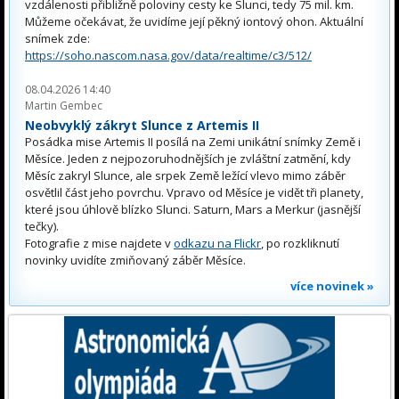
vzdálenosti přibližně poloviny cesty ke Slunci, tedy 75 mil. km.
Můžeme očekávat, že uvidíme její pěkný iontový ohon. Aktuální
snímek zde:
https://soho.nascom.nasa.gov/data/realtime/c3/512/
08.04.2026 14:40
Martin Gembec
Neobvyklý zákryt Slunce z Artemis II
Posádka mise Artemis II posílá na Zemi unikátní snímky Země i
Měsíce. Jeden z nejpozoruhodnějších je zvláštní zatmění, kdy
Měsíc zakryl Slunce, ale srpek Země ležící vlevo mimo záběr
osvětlil část jeho povrchu. Vpravo od Měsíce je vidět tři planety,
které jsou úhlově blízko Slunci. Saturn, Mars a Merkur (jasnější
tečky).
Fotografie z mise najdete v
odkazu na Flickr
, po rozkliknutí
novinky uvidíte zmiňovaný záběr Měsíce.
více novinek »