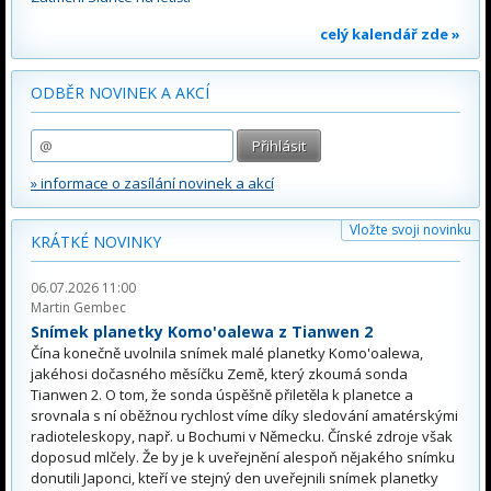
celý kalendář zde »
ODBĚR NOVINEK A AKCÍ
» informace o zasílání novinek a akcí
Vložte svoji novinku
KRÁTKÉ NOVINKY
06.07.2026 11:00
Martin Gembec
Snímek planetky Komo'oalewa z Tianwen 2
Čína konečně uvolnila snímek malé planetky Komo'oalewa,
jakéhosi dočasného měsíčku Země, který zkoumá sonda
Tianwen 2. O tom, že sonda úspěšně přiletěla k planetce a
srovnala s ní oběžnou rychlost víme díky sledování amatérskými
radioteleskopy, např. u Bochumi v Německu. Čínské zdroje však
doposud mlčely. Že by je k uveřejnění alespoň nějakého snímku
donutili Japonci, kteří ve stejný den uveřejnili snímek planetky