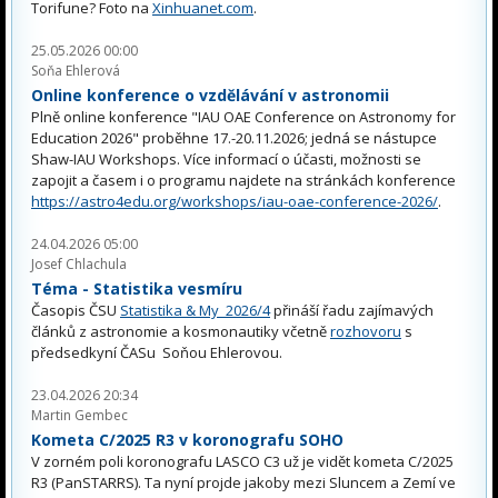
Torifune? Foto na
Xinhuanet.com
.
25.05.2026 00:00
Soňa Ehlerová
Online konference o vzdělávání v astronomii
Plně online konference "IAU OAE Conference on Astronomy for
Education 2026" proběhne 17.-20.11.2026; jedná se nástupce
Shaw-IAU Workshops. Více informací o účasti, možnosti se
zapojit a časem i o programu najdete na stránkách konference
https://astro4edu.org/workshops/iau-oae-conference-2026/
.
24.04.2026 05:00
Josef Chlachula
Téma - Statistika vesmíru
Časopis ČSU
Statistika & My 2026/4
přináší řadu zajímavých
článků z astronomie a kosmonautiky včetně
rozhovoru
s
předsedkyní ČASu Soňou Ehlerovou.
23.04.2026 20:34
Martin Gembec
Kometa C/2025 R3 v koronografu SOHO
V zorném poli koronografu LASCO C3 už je vidět kometa C/2025
R3 (PanSTARRS). Ta nyní projde jakoby mezi Sluncem a Zemí ve