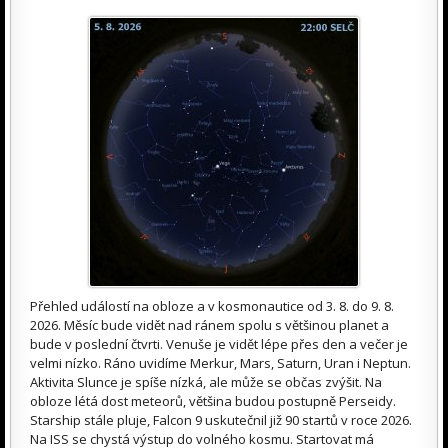
Přehled událostí na obloze a v kosmonautice od 3. 8. do 9. 8.
2026. Měsíc bude vidět nad ránem spolu s většinou planet a
bude v poslední čtvrti. Venuše je vidět lépe přes den a večer je
velmi nízko. Ráno uvidíme Merkur, Mars, Saturn, Uran i Neptun.
Aktivita Slunce je spíše nízká, ale může se občas zvýšit. Na
obloze létá dost meteorů, většina budou postupně Perseidy.
Starship stále pluje, Falcon 9 uskutečnil již 90 startů v roce 2026.
Na ISS se chystá výstup do volného kosmu. Startovat má