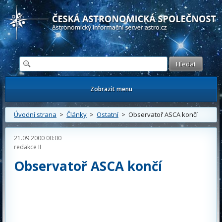
Česká astronomická společnost - Informační astronomický server
Zobrazit menu
Úvodní strana
>
Články
>
Ostatní
> Observatoř ASCA končí
21.09.2000 00:00
redakce II
Observatoř ASCA končí