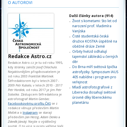
O AUTOROVI
Další články autora (914)
Život s kometami: Sto let od
narození prof. Vladimíra
Vanýska
Čistě studentská česká
družice KOSTKA úspěšně na
oběžné dráze Země
Orbity hvězd odhalují
Redakce Astro.cz
tajemství záblesků u černých
děr
Redakce Astro.cz je tu od roku 1995,
Do Brna míří světová špička
kdy stránky založil
Josef Chlachula
.
Nejaktivnějším přispěvovatelem je
astrofyziky. Sympozium IAUS
od roku 2003
František Martinek
.
405 nabídne i program pro
Šéfredaktorem byl v letech 2007 -
veřejnost
2009
Petr Kubala
, v letech 2010 - 2017
Mladí astrofotografové z
Petr Horálek
, od roku 2017 je jím
Petr
Liberecka dosahují světové
Sobotka
. Zástupcem šéfredaktora je
úrovně díky libereckému
astrofotograf
Martin Gembec
.
planetáriu
Facebookovému profilu ČAS
se z
redakce věnuje především
Martin
Mašek
a o
Instagram
se starají
především
Jan Herzig
,
Adam Denko
a
Zdeněk Jánský
. Nejde o výdělečný
portál. O to více si proto vážíme Vaší