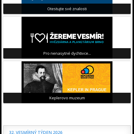
Otestujte své znalosti
Pro nenasytné dychtivce...
Keplerovo muzeum
32. VESMÍRNÝ TÝDEN 2026