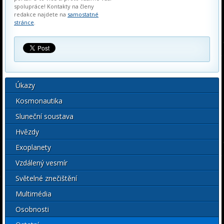
spolupráce! Kontakty na členy
redakce najdete na
samostatné
stránce
.
Úkazy
Kosmonautika
Sluneční soustava
Hvězdy
Exoplanety
Vzdálený vesmír
Světelné znečištění
Multimédia
Osobnosti