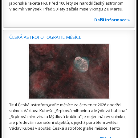
japonská raketa H-3. Před 100 lety se narodil český astronom
Vladimír Vanýsek. Před 50 lety začala mise Vikingu 2 u Marsu.
Další informace »
ČESKÁ ASTROFOTOGRAFIE MĚSÍCE
Titul Česká astrofotografie měsíce za červenec 2026 obdržel
snímek Václava Kubeše „Srpková mlhovina a Mýdlová bublina“
„Srpková mlhovina a Mýdlová bublina“ je nejen název snímku,
ale především označení objektů, s jejichž portrétem zvítězil
Václav Kubeš v soutěži Česká astrofotografie měsíce. Tento