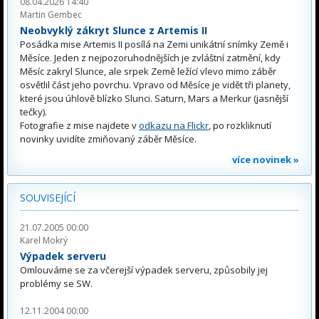
08.04.2026 14:40
Martin Gembec
Neobvyklý zákryt Slunce z Artemis II
Posádka mise Artemis II posílá na Zemi unikátní snímky Země i
Měsíce. Jeden z nejpozoruhodnějších je zvláštní zatmění, kdy
Měsíc zakryl Slunce, ale srpek Země ležící vlevo mimo záběr
osvětlil část jeho povrchu. Vpravo od Měsíce je vidět tři planety,
které jsou úhlově blízko Slunci. Saturn, Mars a Merkur (jasnější
tečky).
Fotografie z mise najdete v
odkazu na Flickr
, po rozkliknutí
novinky uvidíte zmiňovaný záběr Měsíce.
více novinek »
SOUVISEJÍCÍ
21.07.2005 00:00
Karel Mokrý
Výpadek serveru
Omlouváme se za včerejší výpadek serveru, způsobily jej
problémy se SW.
12.11.2004 00:00