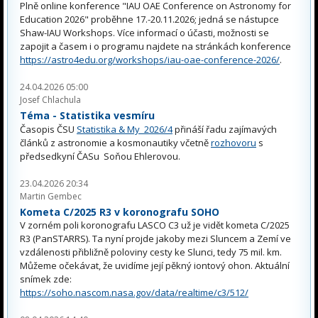
Plně online konference "IAU OAE Conference on Astronomy for
Education 2026" proběhne 17.-20.11.2026; jedná se nástupce
Shaw-IAU Workshops. Více informací o účasti, možnosti se
zapojit a časem i o programu najdete na stránkách konference
https://astro4edu.org/workshops/iau-oae-conference-2026/
.
24.04.2026 05:00
Josef Chlachula
Téma - Statistika vesmíru
Časopis ČSU
Statistika & My 2026/4
přináší řadu zajímavých
článků z astronomie a kosmonautiky včetně
rozhovoru
s
předsedkyní ČASu Soňou Ehlerovou.
23.04.2026 20:34
Martin Gembec
Kometa C/2025 R3 v koronografu SOHO
V zorném poli koronografu LASCO C3 už je vidět kometa C/2025
R3 (PanSTARRS). Ta nyní projde jakoby mezi Sluncem a Zemí ve
vzdálenosti přibližně poloviny cesty ke Slunci, tedy 75 mil. km.
Můžeme očekávat, že uvidíme její pěkný iontový ohon. Aktuální
snímek zde:
https://soho.nascom.nasa.gov/data/realtime/c3/512/