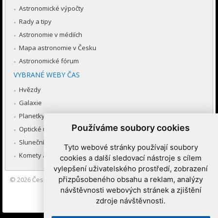
Astronomické výpočty
Rady a tipy
Astronomie v médiích
Mapa astronomie v Česku
Astronomické fórum
VYBRANÉ WEBY ČAS
Hvězdy
Galaxie
Planetky
Používáme soubory cookies
Optické úkazy v atmosféře
Sluneční soustava
Tyto webové stránky používají soubory
Komety a meteory
cookies a další sledovací nástroje s cílem
vylepšení uživatelského prostředí, zobrazení
přizpůsobeného obsahu a reklam, analýzy
© 2026
Česká astronomická společnost
|
Hvězdárna a planetárium
Brno spolupracuje se serverem Astro.cz
návštěvnosti webových stránek a zjištění
zdroje návštěvnosti.