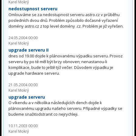
Karel Mokrý
nedostupnost serveru
Omlouváme se za nedostupnost serveru astro.cz v průběhu
posledních dvou dnů. Problém způsobilo dočasné vyřazení
domény astro.cz z top level domény .cz. Problém je již vyřešen.
24.05.2004 00:00
Karel Mokrý
upgrade serveru II
dnes od 19.00 dojde k plánovanému výpadku serveru. Provoz
serveru by po té měl být brzy obnoven; nenastanou-li
komplikace, bude to ještě týž večer. Důvodem výpadku je
upgrade hardware serveru.
21.05.2004 00:00
Karel Mokrý
upgrade serveru
O víkendu a v několika následujících dench dojde k
plánovanému upgradu našeho serveru. Případné výpadky se
budeme snažitodstranit co nejrychleji.
10.11.2003 00:00
Karel Mokrý