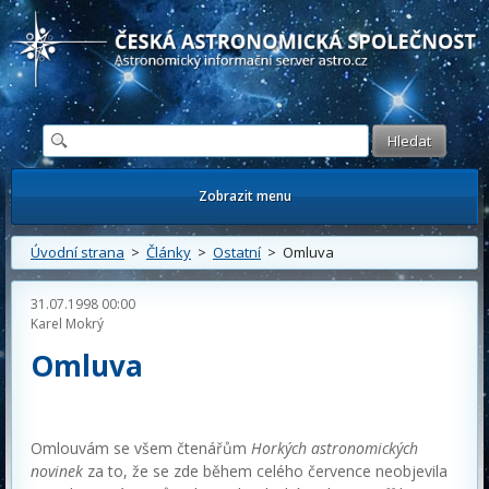
Česká astronomická společnost - Informační astronomický server
Zobrazit menu
Úvodní strana
>
Články
>
Ostatní
> Omluva
31.07.1998 00:00
Karel Mokrý
Omluva
Omlouvám se všem čtenářům
Horkých astronomických
novinek
za to, že se zde během celého července neobjevila