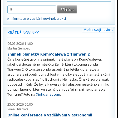
» informace o zasílání novinek a akcí
Vložte svoji novinku
KRÁTKÉ NOVINKY
06.07.2026 11:00
Martin Gembec
Snímek planetky Komo'oalewa z Tianwen 2
Čína konečně uvolnila snímek malé planetky Komo'oalewa,
jakéhosi dočasného měsíčku Země, který zkoumá sonda
Tianwen 2. O tom, že sonda úspěšně přiletěla k planetce a
srovnala s ní oběžnou rychlost víme díky sledování amatérskými
radioteleskopy, např. u Bochumi v Německu. Čínské zdroje však
doposud mlčely. Že by je k uveřejnění alespoň nějakého snímku
donutili Japonci, kteří ve stejný den uveřejnili snímek planetky
Torifune? Foto na
Xinhuanet.com
.
25.05.2026 00:00
Soňa Ehlerová
Online konference o vzdělávání v astronomii