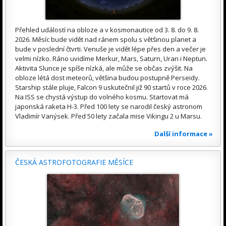
Přehled událostí na obloze a v kosmonautice od 3. 8. do 9. 8.
2026. Měsíc bude vidět nad ránem spolu s většinou planet a
bude v poslední čtvrti. Venuše je vidět lépe přes den a večer je
velmi nízko. Ráno uvidíme Merkur, Mars, Saturn, Uran i Neptun.
Aktivita Slunce je spíše nízká, ale může se občas zvýšit. Na
obloze létá dost meteorů, většina budou postupně Perseidy.
Starship stále pluje, Falcon 9 uskutečnil již 90 startů v roce 2026.
Na ISS se chystá výstup do volného kosmu. Startovat má
japonská raketa H-3. Před 100 lety se narodil český astronom
Vladimír Vanýsek. Před 50 lety začala mise Vikingu 2 u Marsu.
Další informace »
ČESKÁ ASTROFOTOGRAFIE MĚSÍCE