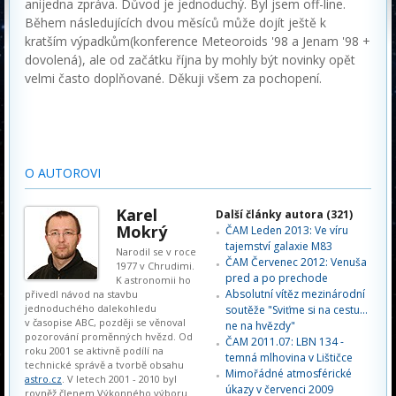
anijedna zpráva. Důvod je jednoduchý. Byl jsem off-line.
Během následujících dvou měsíců může dojít ještě k
kratším výpadkům(konference Meteoroids '98 a Jenam '98 +
dovolená), ale od začátku října by mohly být novinky opět
velmi často doplňované. Děkuji všem za pochopení.
O AUTOROVI
Karel
Další články autora (321)
Mokrý
ČAM Leden 2013: Ve víru
tajemství galaxie M83
Narodil se v roce
ČAM Červenec 2012: Venuša
1977 v Chrudimi.
pred a po prechode
K astronomii ho
Absolutní vítěz mezinárodní
přivedl návod na stavbu
jednoduchého dalekohledu
soutěže "Sviťme si na cestu...
v časopise ABC, později se věnoval
ne na hvězdy"
pozorování proměnných hvězd. Od
ČAM 2011.07: LBN 134 -
roku 2001 se aktivně podílí na
temná mlhovina v Lištičce
technické správě a tvorbě obsahu
Mimořádné atmosférické
astro.cz
. V letech 2001 - 2010 byl
úkazy v červenci 2009
rovněž členem Výkonného výboru