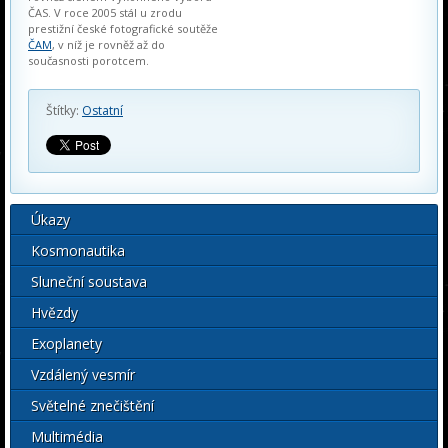
ČAS. V roce 2005 stál u zrodu
prestižní české fotografické soutěže
ČAM
, v níž je rovněž až do
současnosti porotcem.
Štítky:
Ostatní
Úkazy
Kosmonautika
Sluneční soustava
Hvězdy
Exoplanety
Vzdálený vesmír
Světelné znečištění
Multimédia