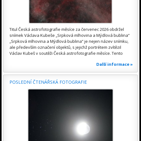
Titul Česká astrofotografie měsíce za červenec 2026 obdržel
snímek Václava Kubeše „Srpková mlhovina a Mýdlová bublina“
„Srpková mlhovina a Mýdlová bublina“ je nejen název snímku,
ale především označení objektů, s jejichž portrétem zvítězil
Václav Kubeš v soutěži Česká astrofotografie měsíce. Tento
Další informace »
POSLEDNÍ ČTENÁŘSKÁ FOTOGRAFIE