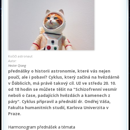
Kočičí astronaut
Autor:
Hester Qiang
přednášky o historii astronomie, které vás nejen
poučí, ale i pobaví? Cyklus, který začíná na hvězdárně
v Ďáblicích, má právě takový cíl. Už ve středu 20. 10.
od 18 hodin se můžete těšit na "Schizofrenní vesmír
neboli o čase, padajících hvězdách a kamenech z
páry". Cyklus připravil a přednáší dr. Ondřej Váša,
Fakulta humanitních studií, Karlova Univerzita v
Praze.
Harmonogram přednášek a témata