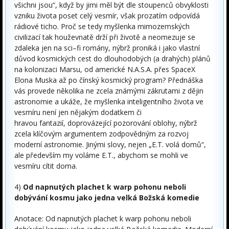
všichni jsou“, když by jimi měl být dle stoupenců obvyklosti
vzniku života poset celý vesmír, však prozatím odpovídá
rádiové ticho. Proč se tedy myšlenka mimozemských
civilizací tak houževnatě drží při životě a neomezuje se
zdaleka jen na sci–fi romány, nýbrž proniká i jako vlastní
důvod kosmických cest do dlouhodobých (a drahých) plánů
na kolonizaci Marsu, od americké N.A.S.A. přes SpaceX
Elona Muska až po čínský kosmický program? Přednáška
vás provede několika ne zcela známými zákrutami z dějin
astronomie a ukáže, že myšlenka inteligentního života ve
vesmíru není jen nějakým dodatkem či
hravou fantazií, doprovázející pozorování oblohy, nýbrž
zcela klíčovým argumentem zodpovědným za rozvoj
moderní astronomie. Jinými slovy, nejen „E.T. volá domů“,
ale především my voláme E.T., abychom se mohli ve
vesmíru cítit doma.
4)
Od napnutých plachet k warp pohonu neboli
dobývání kosmu jako jedna velká Božská komedie
Anotace: Od napnutých plachet k warp pohonu neboli