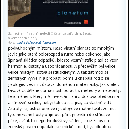
Schizofrenní vesmír neboli O čase, padajících hvězdách
a kamenech z páry
Autor:
Lenka Vaňousová, Planetum
podivuhodným místem. Naše vlastní planeta se mnohým
jevila jako stará polorozpadlá ruina nebo dokonce jako
špinavá skládka odpadků, kdežto vesmír stále platil za vzor
harmonie, čistoty a uspořádanosti. A především byl velice,
velice mladým, sotva šestitisíciletým. A tak zatímco se
zemských vyvřelin a propastí pomalu chápala rodící se
geologie, vesmír zůstával doménou matematiky. Jak si ale v
takové oddělené domácnosti poradit s meteory a meteority,
fenoménem, který měli hvězdáři i snílci doslova před očima
a zároveň si nikdy nebyli tak docela jisti, co vlastně vidí?
Astrofyzici, astronomové i geologové matně tušili, že musí
tyto nezvané hosty přijmout přinejmenším do střídavé
péče, avšak to nejjednodušší vysvětlení, totiž že by na
zemský povrch dopadalo kosmické smetí, byla dlouhou