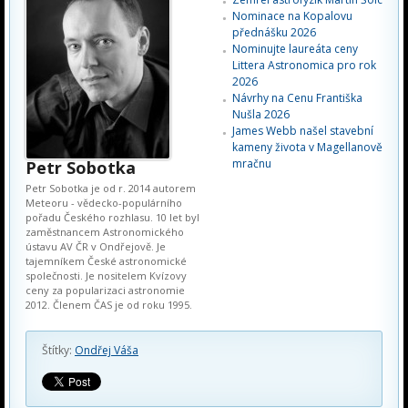
Nominace na Kopalovu
přednášku 2026
Nominujte laureáta ceny
Littera Astronomica pro rok
2026
Návrhy na Cenu Františka
Nušla 2026
James Webb našel stavební
kameny života v Magellanově
mračnu
Petr Sobotka
Petr Sobotka je od r. 2014 autorem
Meteoru - vědecko-populárního
pořadu Českého rozhlasu. 10 let byl
zaměstnancem Astronomického
ústavu AV ČR v Ondřejově. Je
tajemníkem České astronomické
společnosti. Je nositelem Kvízovy
ceny za popularizaci astronomie
2012. Členem ČAS je od roku 1995.
Štítky:
Ondřej Váša