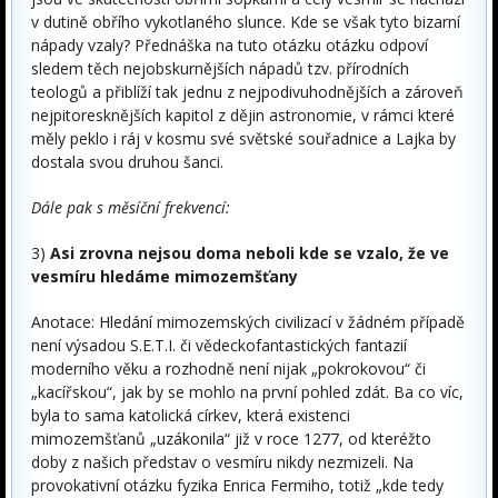
v dutině obřího vykotlaného slunce. Kde se však tyto bizarní
nápady vzaly? Přednáška na tuto otázku otázku odpoví
sledem těch nejobskurnějších nápadů tzv. přírodních
teologů a přiblíží tak jednu z nejpodivuhodnějších a zároveň
nejpitoresknějších kapitol z dějin astronomie, v rámci které
měly peklo i ráj v kosmu své světské souřadnice a Lajka by
dostala svou druhou šanci.
Dále pak s měsíční frekvencí:
3)
Asi zrovna nejsou doma neboli kde se vzalo, že ve
vesmíru hledáme mimozemšťany
Anotace: Hledání mimozemských civilizací v žádném případě
není výsadou S.E.T.I. či vědeckofantastických fantazií
moderního věku a rozhodně není nijak „pokrokovou“ či
„kacířskou“, jak by se mohlo na první pohled zdát. Ba co víc,
byla to sama katolická církev, která existenci
mimozemšťanů „uzákonila“ již v roce 1277, od kteréžto
doby z našich představ o vesmíru nikdy nezmizeli. Na
provokativní otázku fyzika Enrica Fermiho, totiž „kde tedy