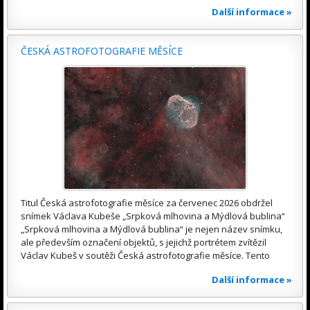
Další informace »
ČESKÁ ASTROFOTOGRAFIE MĚSÍCE
Titul Česká astrofotografie měsíce za červenec 2026 obdržel
snímek Václava Kubeše „Srpková mlhovina a Mýdlová bublina“
„Srpková mlhovina a Mýdlová bublina“ je nejen název snímku,
ale především označení objektů, s jejichž portrétem zvítězil
Václav Kubeš v soutěži Česká astrofotografie měsíce. Tento
Další informace »