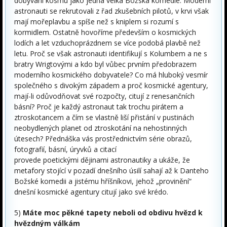
dobývání kosmu jako jedna velká Božská komedie. Moderní
astronauti se rekrutovali z řad zkušebních pilotů, v krvi však
mají mořeplavbu a spíše než s kniplem si rozumí s
kormidlem. Ostatně hovoříme především o kosmických
lodích a let vzduchoprázdnem se více podobá plavbě než
letu. Proč se však astronauti identifikují s Kolumbem a ne s
bratry Wrigtovými a kdo byl vůbec prvním předobrazem
moderního kosmického dobyvatele? Co má hluboký vesmír
společného s divokým západem a proč kosmické agentury,
mají-li odůvodňovat své rozpočty, citují z renesančních
básní? Proč je každý astronaut tak trochu pirátem a
ztroskotancem a čím se vlastně liší přistání v pustinách
neobydlených planet od ztroskotání na nehostinných
útesech? Přednáška vás prostřednictvím série obrazů,
fotografií, básní, úryvků a citací
provede poetickými dějinami astronautiky a ukáže, že
metafory stojící v pozadí dnešního úsilí sahají až k Danteho
Božské komedii a jistému hříšníkovi, jehož „provinění“
dnešní kosmické agentury citují jako své krédo.
5)
Máte moc pěkné tapety neboli od obdivu hvězd k
hvězdným válkám