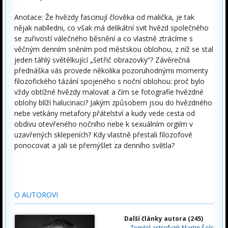
Anotace: Že hvězdy fascinují člověka od malička, je tak
nějak nabíledni, co však má delikátní svit hvězd společného
se zuřivostí válečného běsnění a co vlastně ztrácíme s
věčným denním sněním pod městskou oblohou, z níž se stal
jeden táhlý světélkující „šetřič obrazovky“? Závěrečná
přednáška vás provede několika pozoruhodnými momenty
filozofického tázání spojeného s noční oblohou: proč bylo
vždy obtížné hvězdy malovat a čím se fotografie hvězdné
oblohy blíží halucinaci? Jakým způsobem jsou do hvězdného
nebe vetkány metafory přátelství a kudy vede cesta od
obdivu otevřeného nočního nebe k sexuálním orgiím v
uzavřených sklepeních? Kdy vlastně přestali filozofové
ponocovat a jali se přemýšlet za denního světla?
O AUTOROVI
Další články autora (245)
Zemřel astrofyzik Martin Šolc