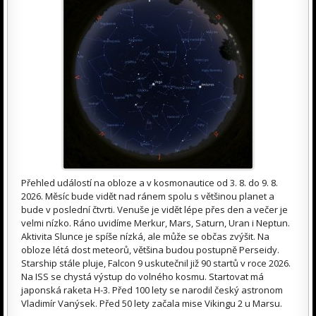
Přehled událostí na obloze a v kosmonautice od 3. 8. do 9. 8.
2026. Měsíc bude vidět nad ránem spolu s většinou planet a
bude v poslední čtvrti. Venuše je vidět lépe přes den a večer je
velmi nízko. Ráno uvidíme Merkur, Mars, Saturn, Uran i Neptun.
Aktivita Slunce je spíše nízká, ale může se občas zvýšit. Na
obloze létá dost meteorů, většina budou postupně Perseidy.
Starship stále pluje, Falcon 9 uskutečnil již 90 startů v roce 2026.
Na ISS se chystá výstup do volného kosmu. Startovat má
japonská raketa H-3. Před 100 lety se narodil český astronom
Vladimír Vanýsek. Před 50 lety začala mise Vikingu 2 u Marsu.