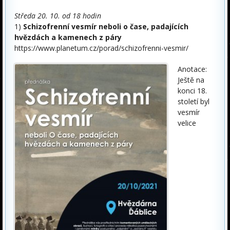
Středa 20. 10. od 18 hodin
1)
Schizofrenní vesmír neboli o čase, padajících
hvězdách a kamenech z páry
https://www.planetum.cz/porad/schizofrenni-vesmir/
Anotace:
Ještě na
konci 18.
století byl
vesmír
velice