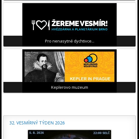
Pro nenasytné dychtivce...
Keplerovo muzeum
32. VESMÍRNÝ TÝDEN 2026