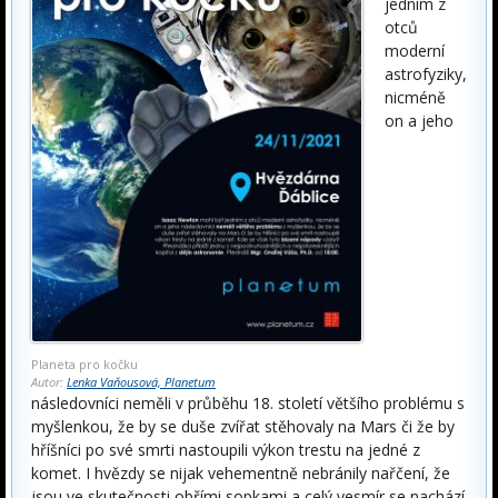
jedním z
otců
moderní
astrofyziky,
nicméně
on a jeho
Planeta pro kočku
Autor:
Lenka Vaňousová, Planetum
následovníci neměli v průběhu 18. století většího problému s
myšlenkou, že by se duše zvířat stěhovaly na Mars či že by
hříšníci po své smrti nastoupili výkon trestu na jedné z
komet. I hvězdy se nijak vehementně nebránily nařčení, že
jsou ve skutečnosti obřími sopkami a celý vesmír se nachází