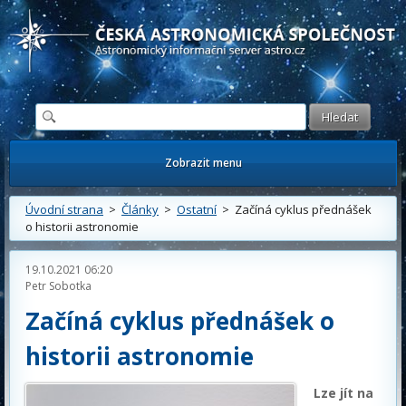
Česká astronomická společnost - Informační astronomický server
Zobrazit menu
Úvodní strana
>
Články
>
Ostatní
> Začíná cyklus přednášek
o historii astronomie
19.10.2021 06:20
Petr Sobotka
Začíná cyklus přednášek o
historii astronomie
Lze jít na