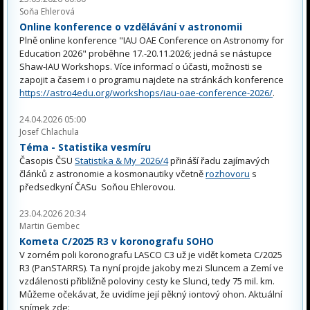
Soňa Ehlerová
Online konference o vzdělávání v astronomii
Plně online konference "IAU OAE Conference on Astronomy for
Education 2026" proběhne 17.-20.11.2026; jedná se nástupce
Shaw-IAU Workshops. Více informací o účasti, možnosti se
zapojit a časem i o programu najdete na stránkách konference
https://astro4edu.org/workshops/iau-oae-conference-2026/
.
24.04.2026 05:00
Josef Chlachula
Téma - Statistika vesmíru
Časopis ČSU
Statistika & My 2026/4
přináší řadu zajímavých
článků z astronomie a kosmonautiky včetně
rozhovoru
s
předsedkyní ČASu Soňou Ehlerovou.
23.04.2026 20:34
Martin Gembec
Kometa C/2025 R3 v koronografu SOHO
V zorném poli koronografu LASCO C3 už je vidět kometa C/2025
R3 (PanSTARRS). Ta nyní projde jakoby mezi Sluncem a Zemí ve
vzdálenosti přibližně poloviny cesty ke Slunci, tedy 75 mil. km.
Můžeme očekávat, že uvidíme její pěkný iontový ohon. Aktuální
snímek zde: