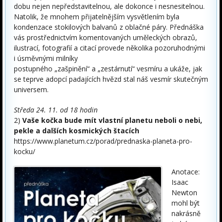
dobu nejen nepředstavitelnou, ale dokonce i nesnesitelnou.
Natolik, že mnohem přijatelnějším vysvětlením byla
kondenzace stokilových balvanů z oblačné páry. Přednáška
vás prostřednictvím komentovaných uměleckých obrazů,
ilustrací, fotografií a citací provede několika pozoruhodnými
i úsměvnými milníky
postupného „zašpinění“ a „zestárnutí“ vesmíru a ukáže, jak
se teprve adopcí padajících hvězd stal náš vesmír skutečným
universem.
Středa 24. 11. od 18 hodin
2)
Vaše kočka bude mít vlastní planetu neboli o nebi,
pekle a dalších kosmických štacích
https://www.planetum.cz/porad/prednaska-planeta-pro-
kocku/
Anotace:
Isaac
Newton
mohl být
nakrásně