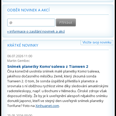
ODBĚR NOVINEK A AKCÍ
» informace o zasílání novinek a akcí
Vložte svoji novinku
KRÁTKÉ NOVINKY
06.07.2026 11:00
Martin Gembec
Snímek planetky Komo'oalewa z Tianwen 2
Čína konečně uvolnila snímek malé planetky Komo'oalewa,
jakéhosi dočasného měsíčku Země, který zkoumá sonda
Tianwen 2. O tom, že sonda úspěšně přiletěla k planetce a
srovnala s ní oběžnou rychlost víme díky sledování amatérskými
radioteleskopy, např. u Bochumi v Německu. Čínské zdroje však
doposud mlčely. Že by je k uveřejnění alespoň nějakého snímku
donutili Japonci, kteří ve stejný den uveřejnili snímek planetky
Torifune? Foto na
Xinhuanet.com
.
25.05.2026 00:00