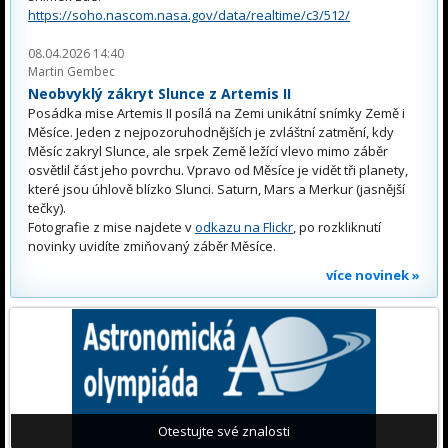
https://soho.nascom.nasa.gov/data/realtime/c3/512/
08.04.2026 14:40
Martin Gembec
Neobvyklý zákryt Slunce z Artemis II
Posádka mise Artemis II posílá na Zemi unikátní snímky Země i
Měsíce. Jeden z nejpozoruhodnějších je zvláštní zatmění, kdy
Měsíc zakryl Slunce, ale srpek Země ležící vlevo mimo záběr
osvětlil část jeho povrchu. Vpravo od Měsíce je vidět tři planety,
které jsou úhlově blízko Slunci. Saturn, Mars a Merkur (jasnější
tečky).
Fotografie z mise najdete v
odkazu na Flickr
, po rozkliknutí
novinky uvidíte zmiňovaný záběr Měsíce.
více novinek »
Otestujte své znalosti