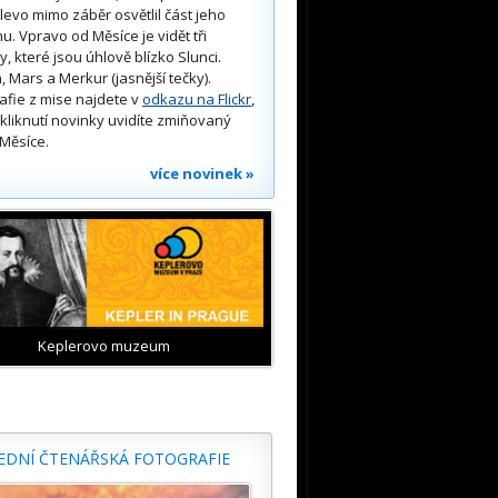
 vlevo mimo záběr osvětlil část jeho
u. Vpravo od Měsíce je vidět tři
y, které jsou úhlově blízko Slunci.
, Mars a Merkur (jasnější tečky).
afie z mise najdete v
odkazu na Flickr
,
kliknutí novinky uvidíte zmiňovaný
Měsíce.
více novinek »
Keplerovo muzeum
EDNÍ ČTENÁŘSKÁ FOTOGRAFIE