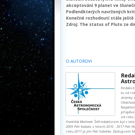
akceptování 9 planet ve Slunečn
Podleněkterých navržených krité
Konečné rozhodnutí stále ještě
Zdroj:
The status of Pluto
ze dn
O AUTOROVI
Reda
Astro
Redakce 
tu od ro
stránky z
Chlachula
Nejaktiv
přispěvo
od roku 
František Martinek
. Šéfredaktorem byl v lete
2009
Petr Kubala
, v letech 2010 - 2017
Petr Ho
roku 2017 je jím
Petr Sobotka
. Zástupcem š