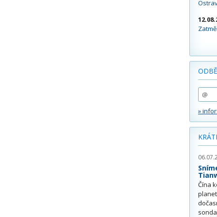
Ostra
12.08.
Zatměn
ODBĚ
» info
KRÁT
06.07.
Sním
Tian
Čína k
plane
dočas
sonda