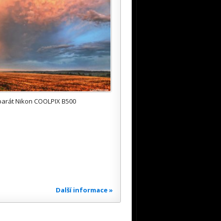
parát Nikon COOLPIX B500
Další informace »