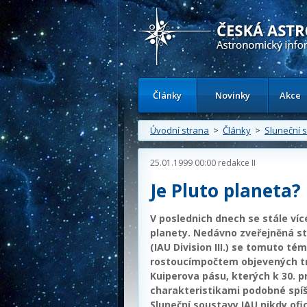
Česká astronomická společnost - Inform
Články
Novinky
Akce
Úvodní strana
>
Články
>
Sluneční 
25.01.1999 00:00
redakce II
Je Pluto planeta?
V poslednich dnech se stále více
planety. Nedávno zveřejněná s
(IAU Division III.) se tomuto t
rostoucímpočtem objevených tr
Kuiperova pásu, kterých k 30. pro
charakteristikami podobné spí
Sluneční soustavy.IAU nikdy ofic