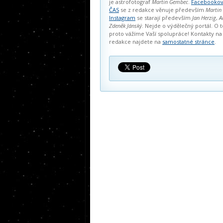
je astrofotograf
Martin Gembec
.
Facebookov
ČAS
se z redakce věnuje především
Martin
Instagram
se starají především
Jan Herzig
,
A
Zdeněk Jánský
. Nejde o výdělečný portál. O t
proto vážíme Vaší spolupráce! Kontakty na
redakce najdete na
samostatné stránce
.