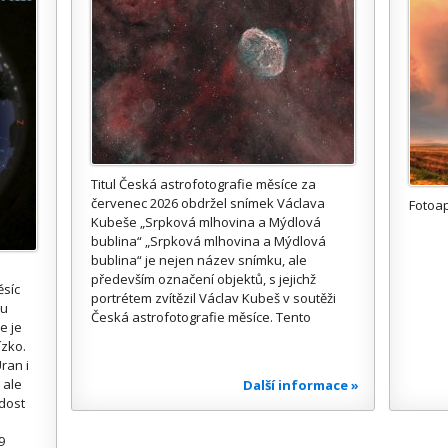
Titul Česká astrofotografie měsíce za
červenec 2026 obdržel snímek Václava
Fotoa
Kubeše „Srpková mlhovina a Mýdlová
bublina“ „Srpková mlhovina a Mýdlová
bublina“ je nejen název snímku, ale
především označení objektů, s jejichž
ěsíc
portrétem zvítězil Václav Kubeš v soutěži
ou
Česká astrofotografie měsíce. Tento
e je
ízko.
ran i
 ale
Další informace »
 dost
9