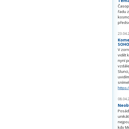
Téma 
Časop
řadu z
kosmo
předs
23.04.
Kome
SOH
V zorn
vidět 
nyní p
vzdále
Slunci
uvidím
sníme
https:
08.04.
Neobv
Posádk
unikát
nejpoz
kdy Mě