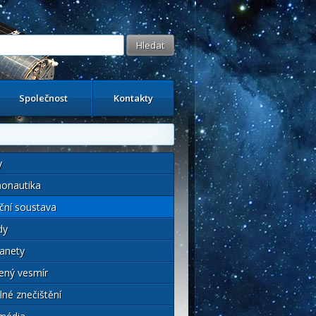
Společnost
Kontakty
y
onautika
ční soustava
dy
anety
ený vesmír
lné znečištění