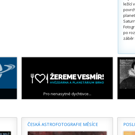
ležící
povrch
planet
Saturn
Fotogr
po roz
záběr 
Pro nenasytné dychtivce...
ČESKÁ ASTROFOTOGRAFIE MĚSÍCE
POSL