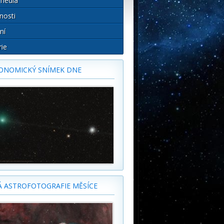
média
nosti
ní
rie
ONOMICKÝ SNÍMEK DNE
Á ASTROFOTOGRAFIE MĚSÍCE