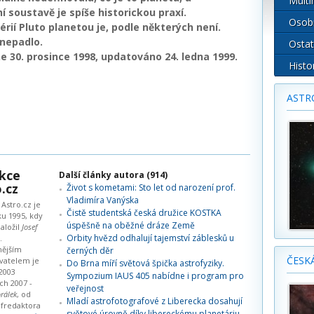
Multi
í soustavě je spíše historickou praxí.
Osob
rií Pluto planetou je, podle některých není.
 nepadlo.
Ostat
e 30. prosince 1998, updatováno 24. ledna 1999.
Histo
ASTR
kce
Další články autora (914)
.cz
Život s kometami: Sto let od narození prof.
Vladimíra Vanýska
Astro.cz je
Čistě studentská česká družice KOSTKA
ku 1995, kdy
úspěšně na oběžné dráze Země
aložil
Josef
Orbity hvězd odhalují tajemství záblesků u
.
nějším
černých děr
ČESK
vatelem je
Do Brna míří světová špička astrofyziky.
2003
Sympozium IAUS 405 nabídne i program pro
ch 2007 -
veřejnost
rálek
, od
Mladí astrofotografové z Liberecka dosahují
éfredaktora
světové úrovně díky libereckému planetáriu