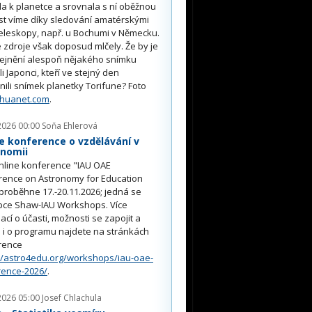
ěla k planetce a srovnala s ní oběžnou
st víme díky sledování amatérskými
eleskopy, např. u Bochumi v Německu.
 zdroje však doposud mlčely. Že by je
řejnění alespoň nějakého snímku
li Japonci, kteří ve stejný den
nili snímek planetky Torifune? Foto
nhuanet.com
.
2026 00:00
Soňa Ehlerová
e konference o vzdělávání v
onomii
nline konference "IAU OAE
rence on Astronomy for Education
proběhne 17.-20.11.2026; jedná se
pce Shaw-IAU Workshops. Více
ací o účasti, možnosti se zapojit a
i o programu najdete na stránkách
rence
//astro4edu.org/workshops/iau-oae-
rence-2026/
.
2026 05:00
Josef Chlachula