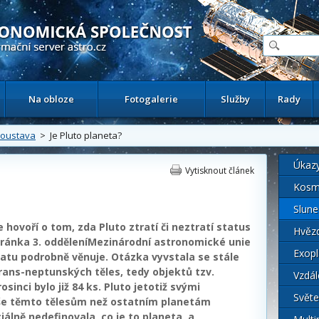
ační astronomický server
Na obloze
Fotogalerie
Služby
Rady
soustava
> Je Pluto planeta?
Úkaz
Vytisknout článek
Kosm
Slune
 hovoří o tom, zda Pluto ztratí či neztratí status
Hvěz
tránka 3. odděleníMezinárodní astronomické unie
Exopl
ématu podrobně věnuje. Otázka vyvstala se stále
ans-neptunských těles, tedy objektů tzv.
Vzdál
sinci bylo již 84 ks. Pluto jetotiž svými
Světe
še těmto tělesům než ostatním planetám
iálně nedefinovala, co je to planeta, a