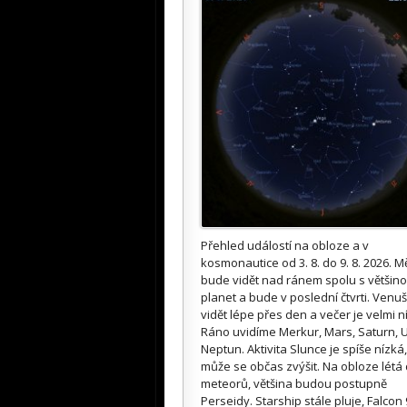
Přehled událostí na obloze a v
kosmonautice od 3. 8. do 9. 8. 2026. M
bude vidět nad ránem spolu s většin
planet a bude v poslední čtvrti. Venuš
vidět lépe přes den a večer je velmi n
Ráno uvidíme Merkur, Mars, Saturn, U
Neptun. Aktivita Slunce je spíše nízká,
může se občas zvýšit. Na obloze létá
meteorů, většina budou postupně
Perseidy. Starship stále pluje, Falcon 