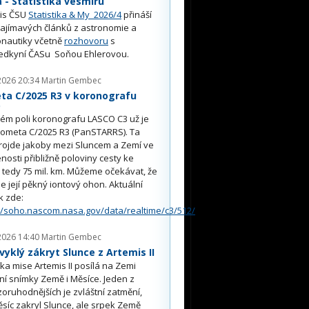
- Statistika vesmíru
is ČSU
Statistika & My 2026/4
přináší
ajímavých článků z astronomie a
nautiky včetně
rozhovoru
s
edkyní ČASu Soňou Ehlerovou.
2026 20:34
Martin Gembec
ta C/2025 R3 v koronografu
O
ém poli koronografu LASCO C3 už je
kometa C/2025 R3 (PanSTARRS). Ta
rojde jakoby mezi Sluncem a Zemí ve
nosti přibližně poloviny cesty ke
, tedy 75 mil. km. Můžeme očekávat, že
e její pěkný iontový ohon. Aktuální
k zde:
//soho.nascom.nasa.gov/data/realtime/c3/512/
2026 14:40
Martin Gembec
yklý zákryt Slunce z Artemis II
a mise Artemis II posílá na Zemi
ní snímky Země i Měsíce. Jeden z
oruhodnějších je zvláštní zatmění,
síc zakryl Slunce, ale srpek Země