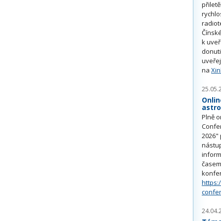
přilet
rychlo
radiot
Čínské
k uve
donuti
uveřej
na
Xi
25.05.
Onlin
astr
Plně o
Confe
2026" 
nástu
inform
časem 
konfe
https:
confe
24.04.