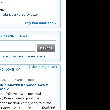
va
2026
í Slunce a Perseidy 2026
celý kalendář zde »
R NOVINEK A AKCÍ
rmace o zasílání novinek a akcí
Vložte svoji novinku
KÉ NOVINKY
2026 11:00
Martin Gembec
ek planetky Komo'oalewa z
wen 2
onečně uvolnila snímek malé
tky Komo'oalewa, jakéhosi
ného měsíčku Země, který zkoumá
 Tianwen 2. O tom, že sonda úspěšně