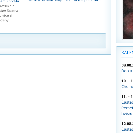
ému profilu
 Mašek
a o
dam Denko
a
o více si
 členy
KALE
08.08.
Den a 
10. – 
Chomu
11. – 
Částe
Persei
hvězd
12.08.
Částeč