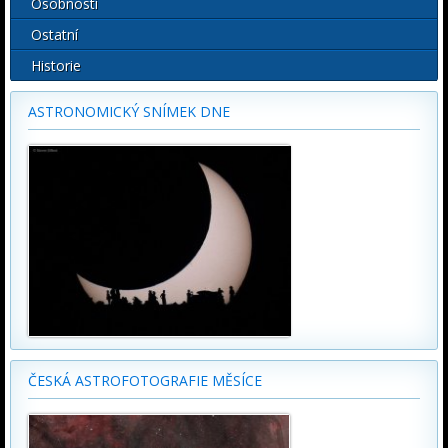
Osobnosti
Ostatní
Historie
ASTRONOMICKÝ SNÍMEK DNE
ČESKÁ ASTROFOTOGRAFIE MĚSÍCE