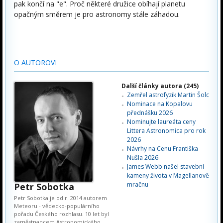
pak končí na "e". Proč některé družice obíhají planetu
opačným směrem je pro astronomy stále záhadou.
O AUTOROVI
Další články autora (245)
Zemřel astrofyzik Martin Šolc
Nominace na Kopalovu
přednášku 2026
Nominujte laureáta ceny
Littera Astronomica pro rok
2026
Návrhy na Cenu Františka
Nušla 2026
James Webb našel stavební
kameny života v Magellanově
mračnu
Petr Sobotka
Petr Sobotka je od r. 2014 autorem
Meteoru - vědecko-populárního
pořadu Českého rozhlasu. 10 let byl
zaměstnancem Astronomického