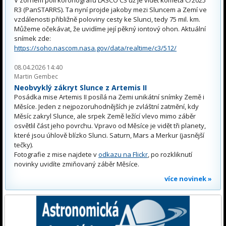
R3 (PanSTARRS). Ta nyní projde jakoby mezi Sluncem a Zemí ve
vzdálenosti přibližně poloviny cesty ke Slunci, tedy 75 mil. km.
Můžeme očekávat, že uvidíme její pěkný iontový ohon. Aktuální
snímek zde:
https://soho.nascom.nasa.gov/data/realtime/c3/512/
08.04.2026 14:40
Martin Gembec
Neobvyklý zákryt Slunce z Artemis II
Posádka mise Artemis II posílá na Zemi unikátní snímky Země i
Měsíce. Jeden z nejpozoruhodnějších je zvláštní zatmění, kdy
Měsíc zakryl Slunce, ale srpek Země ležící vlevo mimo záběr
osvětlil část jeho povrchu. Vpravo od Měsíce je vidět tři planety,
které jsou úhlově blízko Slunci. Saturn, Mars a Merkur (jasnější
tečky).
Fotografie z mise najdete v
odkazu na Flickr
, po rozkliknutí
novinky uvidíte zmiňovaný záběr Měsíce.
více novinek »