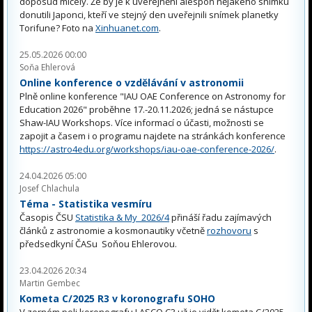
doposud mlčely. Že by je k uveřejnění alespoň nějakého snímku
donutili Japonci, kteří ve stejný den uveřejnili snímek planetky
Torifune? Foto na
Xinhuanet.com
.
25.05.2026 00:00
Soňa Ehlerová
Online konference o vzdělávání v astronomii
Plně online konference "IAU OAE Conference on Astronomy for
Education 2026" proběhne 17.-20.11.2026; jedná se nástupce
Shaw-IAU Workshops. Více informací o účasti, možnosti se
zapojit a časem i o programu najdete na stránkách konference
https://astro4edu.org/workshops/iau-oae-conference-2026/
.
24.04.2026 05:00
Josef Chlachula
Téma - Statistika vesmíru
Časopis ČSU
Statistika & My 2026/4
přináší řadu zajímavých
článků z astronomie a kosmonautiky včetně
rozhovoru
s
předsedkyní ČASu Soňou Ehlerovou.
23.04.2026 20:34
Martin Gembec
Kometa C/2025 R3 v koronografu SOHO
V zorném poli koronografu LASCO C3 už je vidět kometa C/2025