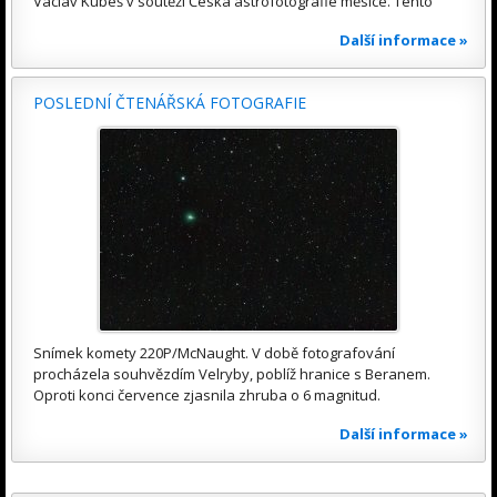
Václav Kubeš v soutěži Česká astrofotografie měsíce. Tento
Další informace »
POSLEDNÍ ČTENÁŘSKÁ FOTOGRAFIE
Snímek komety 220P/McNaught. V době fotografování
procházela souhvězdím Velryby, poblíž hranice s Beranem.
Oproti konci července zjasnila zhruba o 6 magnitud.
Další informace »