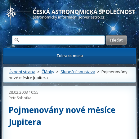
Česká astronomická společnost - Informační astronomický server
Zobrazit menu
Úvodní strana
>
Články
>
Sluneční soustava
> Pojmenovány
nové měsíce Jupitera
28.02.2003 10:55
Petr Sobotka
Pojmenovány nové měsíce
Jupitera