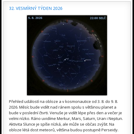
32. VESMÍRNÝ TÝDEN 2026
Přehled událostí na obloze a v kosmonautice od 3. 8. do 9. 8.
2026. Měsíc bude vidět nad ránem spolu s většinou planet a
bude v poslední čtvrti. Venuše je vidět lépe přes den a večer je
velmi nízko. Ráno uvidíme Merkur, Mars, Saturn, Uran i Neptun.
Aktivita Slunce je spíše nízká, ale může se občas zvýšit. Na
obloze létá dost meteorů, většina budou postupně Perseidy.