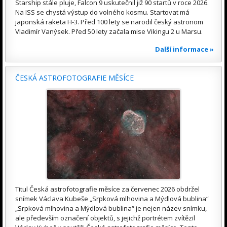
Starship stále pluje, Falcon 9 uskutečnil již 90 startů v roce 2026.
Na ISS se chystá výstup do volného kosmu. Startovat má
japonská raketa H-3. Před 100 lety se narodil český astronom
Vladimír Vanýsek. Před 50 lety začala mise Vikingu 2 u Marsu.
Další informace »
ČESKÁ ASTROFOTOGRAFIE MĚSÍCE
Titul Česká astrofotografie měsíce za červenec 2026 obdržel
snímek Václava Kubeše „Srpková mlhovina a Mýdlová bublina“
„Srpková mlhovina a Mýdlová bublina“ je nejen název snímku,
ale především označení objektů, s jejichž portrétem zvítězil