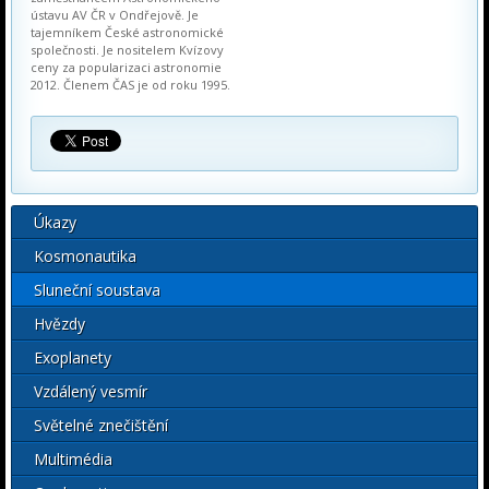
ústavu AV ČR v Ondřejově. Je
tajemníkem České astronomické
společnosti. Je nositelem Kvízovy
ceny za popularizaci astronomie
2012. Členem ČAS je od roku 1995.
Úkazy
Kosmonautika
Sluneční soustava
Hvězdy
Exoplanety
Vzdálený vesmír
Světelné znečištění
Multimédia