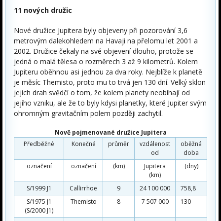
11 nových družic
Nové družice Jupitera byly objeveny při pozorování 3,6
metrovým dalekohledem na Havaji na přelomu let 2001 a
2002. Družice čekaly na své objevení dlouho, protože se
jedná o malá tělesa o rozměrech 3 až 9 kilometrů. Kolem
Jupiteru oběhnou asi jednou za dva roky. Nejblíže k planetě
je měsíc Themisto, proto mu to trvá jen 130 dní. Velký sklon
jejich drah svědčí o tom, že kolem planety neobíhají od
jejího vzniku, ale že to byly kdysi planetky, které Jupiter svým
ohromným gravitačním polem později zachytil.
Nově pojmenované družice Jupitera
Předběžné
Konečné
průměr
vzdálenost
oběžná
od
doba
označení
označení
(km)
Jupitera
(dny)
(km)
S/1999 J1
Callirrhoe
9
24 100 000
758,8
S/1975 J1
Themisto
8
7 507 000
130
(S/2000 J1)