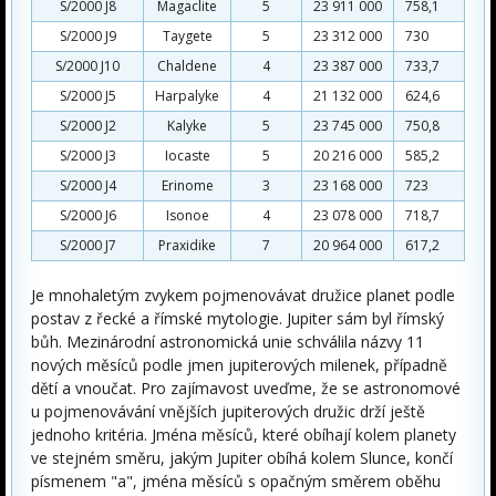
S/2000 J8
Magaclite
5
23 911 000
758,1
S/2000 J9
Taygete
5
23 312 000
730
S/2000 J10
Chaldene
4
23 387 000
733,7
S/2000 J5
Harpalyke
4
21 132 000
624,6
S/2000 J2
Kalyke
5
23 745 000
750,8
S/2000 J3
Iocaste
5
20 216 000
585,2
S/2000 J4
Erinome
3
23 168 000
723
S/2000 J6
Isonoe
4
23 078 000
718,7
S/2000 J7
Praxidike
7
20 964 000
617,2
Je mnohaletým zvykem pojmenovávat družice planet podle
postav z řecké a římské mytologie. Jupiter sám byl římský
bůh. Mezinárodní astronomická unie schválila názvy 11
nových měsíců podle jmen jupiterových milenek, případně
dětí a vnoučat. Pro zajímavost uveďme, že se astronomové
u pojmenovávání vnějších jupiterových družic drží ještě
jednoho kritéria. Jména měsíců, které obíhají kolem planety
ve stejném směru, jakým Jupiter obíhá kolem Slunce, končí
písmenem "a", jména měsíců s opačným směrem oběhu