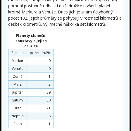
pomohl postupně odhalit i další družice u všech planet
kromě Merkura a Venuše. Dnes jich je znám úctyhodný
počet 102. Jejich průměry se pohybují v rozmezí kilometrů a
desítek kilometrů, výjimečně několika set kilometrů.
Planety sluneční
soustavy a jejich
družice
Planeta
počet družic
Merkur
0
Venuše
0
Země
1
Mars
2
Jupiter
39
Saturn
30
Uran
21
Neptun
8
Pluto
1