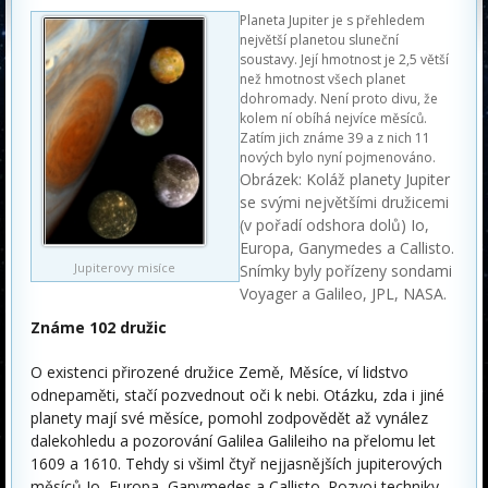
Planeta Jupiter je s přehledem
největší planetou sluneční
soustavy. Její hmotnost je 2,5 větší
než hmotnost všech planet
dohromady. Není proto divu, že
kolem ní obíhá nejvíce měsíců.
Zatím jich známe 39 a z nich 11
nových bylo nyní pojmenováno.
Obrázek: Koláž planety Jupiter
se svými největšími družicemi
(v pořadí odshora dolů) Io,
Europa, Ganymedes a Callisto.
Jupiterovy misíce
Snímky byly pořízeny sondami
Voyager a Galileo, JPL, NASA.
Známe 102 družic
O existenci přirozené družice Země, Měsíce, ví lidstvo
odnepaměti, stačí pozvednout oči k nebi. Otázku, zda i jiné
planety mají své měsíce, pomohl zodpovědět až vynález
dalekohledu a pozorování Galilea Galileiho na přelomu let
1609 a 1610. Tehdy si všiml čtyř nejjasnějších jupiterových
měsíců Io, Europa, Ganymedes a Callisto. Rozvoj techniky