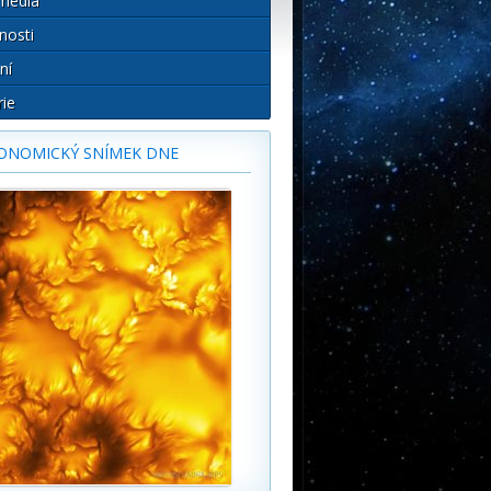
média
nosti
ní
rie
ONOMICKÝ SNÍMEK DNE