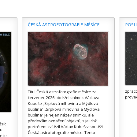
ČESKÁ ASTROFOTOGRAFIE MĚSÍCE
POSL
zprac
Titul Česká astrofotografie měsíce za
prove
červenec 2026 obdržel snímek Václava
Kubeše „Srpková mlhovina a Mýdlová
bublina“ „Srpková mlhovina a Mýdlová
bublina“ je nejen název snímku, ale
především označení objektů, s jejichž
ěsíc
portrétem zvítězil Václav Kubeš v soutěži
ou
Česká astrofotografie měsíce. Tento
e je