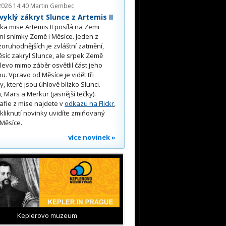
2026 14:40
Martin Gembec
yklý zákryt Slunce z Artemis II
a mise Artemis II posílá na Zemi
ní snímky Země i Měsíce. Jeden z
oruhodnějších je zvláštní zatmění,
síc zakryl Slunce, ale srpek Země
 vlevo mimo záběr osvětlil část jeho
u. Vpravo od Měsíce je vidět tři
y, které jsou úhlově blízko Slunci.
, Mars a Merkur (jasnější tečky).
afie z mise najdete v
odkazu na Flickr
,
kliknutí novinky uvidíte zmiňovaný
Měsíce.
více novinek »
Keplerovo muzeum