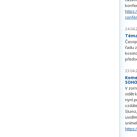
konfe
https:
confe
24.04.
Téma 
Časop
řadu z
kosmo
předs
23.04.
Kome
SOH
V zorn
vidět 
nyní p
vzdále
Slunci
uvidím
sníme
https: