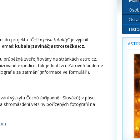
Multi
Osob
Ostat
Histo
ení do projektu
"Češi v pásu totality"
je vyplnit
ASTR
a email:
kubala(zavináč)astro(tečka)cz
.
ou průběžně zveřejňovány na stránkách astro.cz.
izované expedice, tak jednotlivci. Zároveň budeme
tografie ze zatmění (informace ve formuláři).
ání výskytu Čechů (případně i Slováků) v pásu
 a shromáždění většiny pořízených fotografií na
oc)