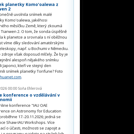
ek planetky Komo'oalewa z
wen 2
onečně uvolnila snímek malé
tky Komo'oalewa, jakéhosi
ného měsíčku Země, který zkoumá
 Tianwen 2. O tom, že sonda úspěšně
ěla k planetce a srovnala s ní oběžnou
st víme díky sledování amatérskými
eleskopy, např. u Bochumi v Německu.
 zdroje však doposud mlčely. Že by je
řejnění alespoň nějakého snímku
li Japonci, kteří ve stejný den
nili snímek planetky Torifune? Foto
nhuanet.com
.
2026 00:00
Soňa Ehlerová
e konference o vzdělávání v
onomii
nline konference "IAU OAE
rence on Astronomy for Education
proběhne 17.-20.11.2026; jedná se
pce Shaw-IAU Workshops. Více
ací o účasti, možnosti se zapojit a
i o programu najdete na stránkách