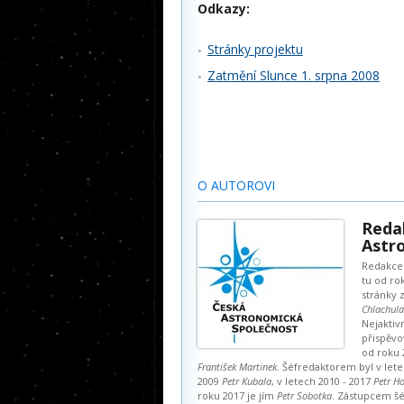
Odkazy:
Stránky projektu
Zatmění Slunce 1. srpna 2008
O AUTOROVI
Reda
Astro
Redakce 
tu od ro
stránky z
Chlachula
Nejaktiv
přispěvo
od roku 
František Martinek
. Šéfredaktorem byl v lete
2009
Petr Kubala
, v letech 2010 - 2017
Petr Ho
roku 2017 je jím
Petr Sobotka
. Zástupcem š