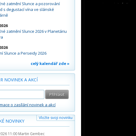
čné zatmění Slunce a pozorování
d s degustací vína ve slánské
árně
2026
né zatmění Slunce 2026 v Planetáriu
va
2026
í Slunce a Perseidy 2026
celý kalendář zde »
R NOVINEK A AKCÍ
rmace o zasílání novinek a akcí
Vložte svoji novinku
KÉ NOVINKY
2026 11:00
Martin Gembec