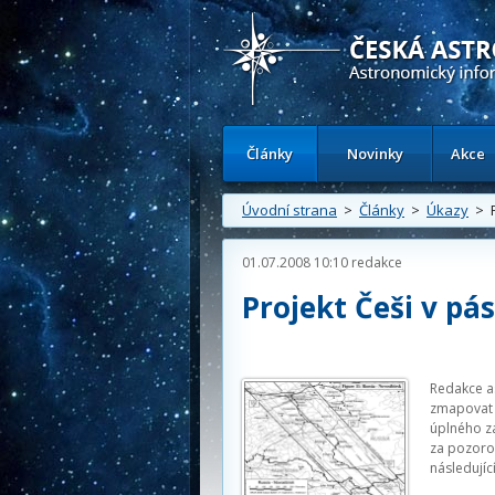
Česká astronomická společnost - Inform
Články
Novinky
Akce
Úvodní strana
>
Články
>
Úkazy
> Pr
01.07.2008 10:10
redakce
Projekt Češi v pás
Redakce as
zmapovat v
úplného za
za pozoro
následujíc