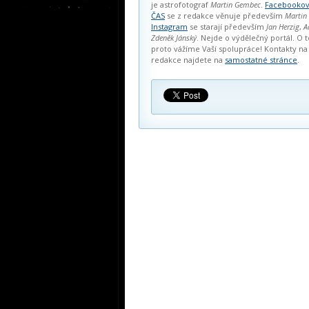
je astrofotograf
Martin Gembec
.
Facebookov
ČAS
se z redakce věnuje především
Martin
Instagram
se starají především
Jan Herzig
,
A
Zdeněk Jánský
. Nejde o výdělečný portál. O t
proto vážíme Vaší spolupráce! Kontakty na
redakce najdete na
samostatné stránce
.