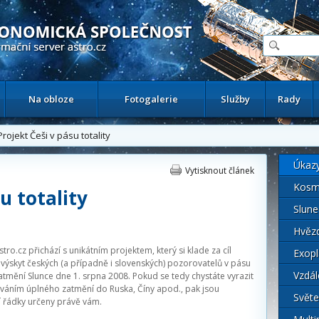
ační astronomický server
Na obloze
Fotogalerie
Služby
Rady
ojekt Češi v pásu totality
Úkaz
Vytisknout článek
Kosm
u totality
Slune
Hvěz
tro.cz přichází s unikátním projektem, který si klade za cíl
Exopl
ýskyt českých (a případně i slovenských) pozorovatelů v pásu
Vzdál
tmění Slunce dne 1. srpna 2008. Pokud se tedy chystáte vyrazit
váním úplného zatmění do Ruska, Číny apod., pak jsou
Světe
í řádky určeny právě vám.