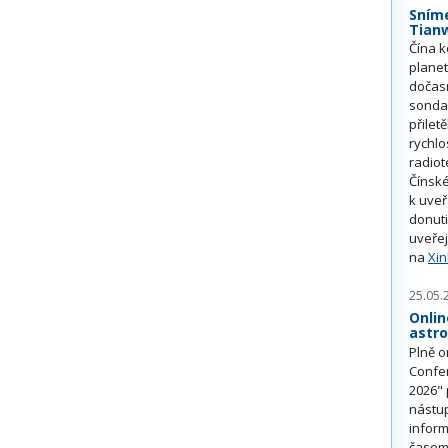
Sním
Tian
Čína k
plane
dočas
sonda
přilet
rychlo
radiot
Čínské
k uve
donuti
uveřej
na
Xi
25.05.
Onlin
astr
Plně o
Confe
2026" 
nástu
inform
časem 