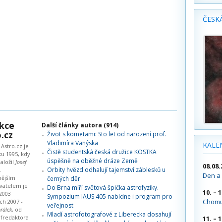
ČESK
kce
Další články autora (914)
.cz
Život s kometami: Sto let od narození prof.
Vladimíra Vanýska
KALE
Astro.cz je
Čistě studentská česká družice KOSTKA
ku 1995, kdy
úspěšně na oběžné dráze Země
aložil
Josef
08.08.
Orbity hvězd odhalují tajemství záblesků u
.
Den a 
nějším
černých děr
vatelem je
Do Brna míří světová špička astrofyziky.
10. – 
2003
Sympozium IAUS 405 nabídne i program pro
Chomu
ch 2007 -
veřejnost
rálek
, od
Mladí astrofotografové z Liberecka dosahují
éfredaktora
11. – 