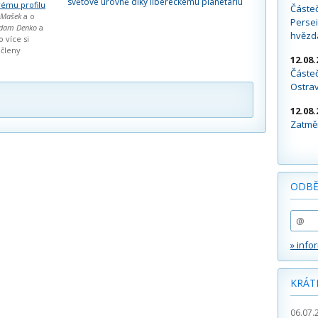
světové úrovně díky libereckému planetáriu
ému profilu
Částe
 Mašek
a o
Persei
dam Denko
a
hvězd
o více si
 členy
12.08.
Částeč
Ostra
12.08.
Zatměn
ODBĚ
» info
KRÁT
06.07.