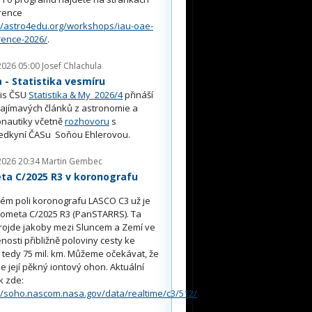
rence
//astro4edu.org/workshops/iau-oae-
rence-2026/
.
2026 05:00
Josef Chlachula
- Statistika vesmíru
is ČSU
Statistika & My 2026/4
přináší
ajímavých článků z astronomie a
nautiky včetně
rozhovoru
s
edkyní ČASu Soňou Ehlerovou.
2026 20:34
Martin Gembec
ta C/2025 R3 v koronografu
O
ém poli koronografu LASCO C3 už je
kometa C/2025 R3 (PanSTARRS). Ta
rojde jakoby mezi Sluncem a Zemí ve
nosti přibližně poloviny cesty ke
, tedy 75 mil. km. Můžeme očekávat, že
e její pěkný iontový ohon. Aktuální
k zde:
//soho.nascom.nasa.gov/data/realtime/c3/512/