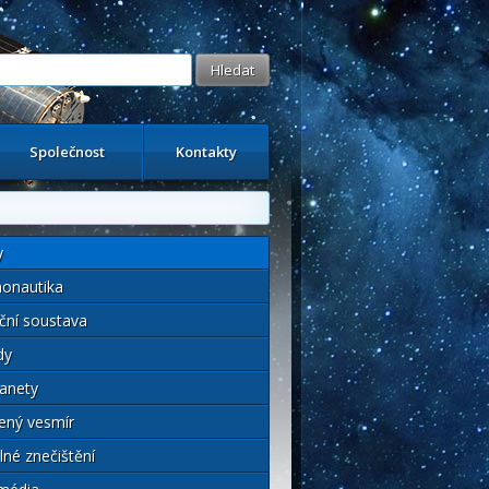
Společnost
Kontakty
y
onautika
ční soustava
dy
anety
ený vesmír
lné znečištění