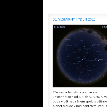
32. VESMÍRNÝ TÝDEN 2026
Přehled událostí na obloze a v
kosmonautice od 3. 8. do 9. 8. 2026. M
bude vidět nad ránem spolu s většin
planet a bude v poslední čtvrti. Venuš