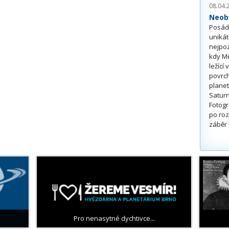
08.04.
Neobv
Posádk
unikát
nejpoz
kdy Mě
ležící
povrch
planet
Saturn
Fotogr
po roz
záběr 
Pro nenasytné dychtivce...