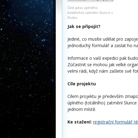
Část pásu úplného
(totálního) zatmění Slunce v
Rusku
Jak se připojit?
Jediné, co musíte udělat pro zapoj
jednoduchý formulář a zaslat ho n
Informace o vaší expedici pak bud
Zúčastnit se mohou jak velké organ
velmi rádi, když nám zašlete své fo
Cíle projektu
Cílem projektu je především zmapov
úplného (totálního) zatmění Slunce
jednom místě.
Ke stažení:
registrační formulář (d