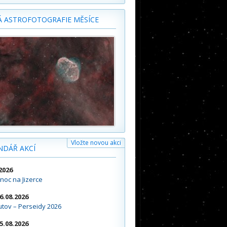
Á ASTROFOTOGRAFIE MĚSÍCE
Vložte novou akci
NDÁŘ AKCÍ
2026
noc na Jizerce
16.08.2026
tov – Perseidy 2026
15.08.2026