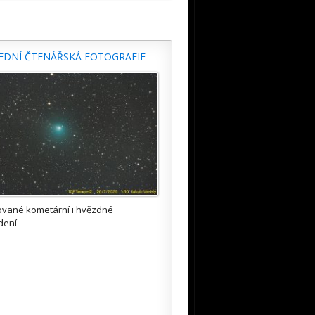
EDNÍ ČTENÁŘSKÁ FOTOGRAFIE
ované kometární i hvězdné
dení