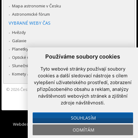
Mapa astronomie v Česku
Astronomické fórum
VYBRANÉ WEBY ČAS
Hvězdy
Galaxie
Planetky
Používáme soubory cookies
Optické úkazy v atmosféře
Sluneční soustava
Tyto webové stránky používají soubory
Komety a meteory
cookies a další sledovací nástroje s cílem
vylepšení uživatelského prostředí, zobrazení
přizpůsobeného obsahu a reklam, analýzy
© 2026
Česká astronomická společnost
|
Hvězdárna a planetárium
Brno spolupracuje se serverem Astro.cz
návštěvnosti webových stránek a zjištění
zdroje návštěvnosti.
Nastavení cookies
SOUHLASÍM
Webdesign:
Medio interactive
, Redakční systém
Ibis CMS
:
ODMÍTÁM
WebConsult.cz