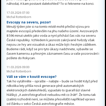
náhoda). A kam postavit dalekohled? To si řekneme na konci.
17.03.2026 07:00
Michal Rottenborn
Evscopy na severu, pozor!
Minulý týden jste si na tomto místě mohli přečíst výzvu pro
majitele evscopů především na jihu našeho území. Avizovaných
8 596 minut uteklo jako voda a nyní přichází čas vás na severu
České republiky. Vzhledem k jasnosti zakrývané hvězdy však
nejsou ze hry ani vizualisti a úkaz může být i hezkým zážitkem.
Budeme rádi, když se pro tyto úkazy nadchnete, vybavíte se
časem kamerou a přesným záznamem času a vaše pozorování i
pošlete do Rokycan.
11.03.2026 09:00
Michal Rottenborn
Válí se vám v koutě evscope?
Tak ho vytáhněte – oprašte – nabijte – bude se hodit! Když před
několika lety přišla nová generace plně automatických
elektronických dalekohledů, vypadalo to (parafrází slavné
hlášky): „A astrofotografové nebudou mít co žrát!“. Že tomu tak
(zatím) rozhodně není, se můžete přesvědčit například vpravo
od článku v sekci Česká astrofotografie měsíce.