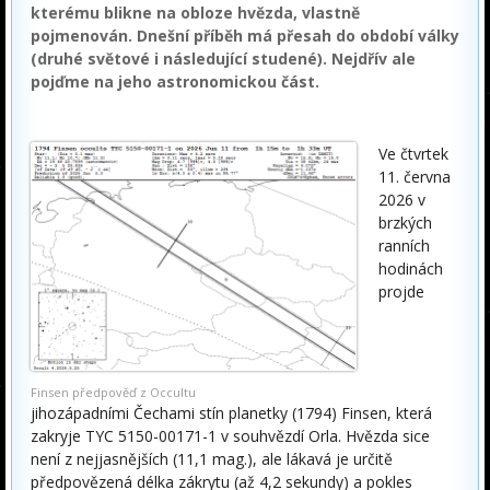
kterému blikne na obloze hvězda, vlastně
pojmenován. Dnešní příběh má přesah do období války
(druhé světové i následující studené). Nejdřív ale
pojďme na jeho astronomickou část.
Ve čtvrtek
11. června
2026 v
brzkých
ranních
hodinách
projde
Finsen předpověď z Occultu
jihozápadními Čechami stín planetky (1794) Finsen, která
zakryje TYC 5150-00171-1 v souhvězdí Orla. Hvězda sice
není z nejjasnějších (11,1 mag.), ale lákavá je určitě
předpovězená délka zákrytu (až 4,2 sekundy) a pokles