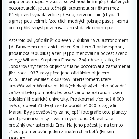
připojenou mapu. A zkuste se vyhnout liniím již přihlášených
pozorovatelů, je „užitečnější“ stoupnout si někam mezi!
Předpověď vypadá velice přesná, červené linie (chyba 1-
sigma) jsou velmi blízko těch modrých (okraje pásu). Nemá
proto příliš smysl pozorovat z míst daleko mimo pás.
Asteroid byl „oficiálně“ objeven 7. dubna 1970 astronomem
J.A. Bruwerem na stanici Leiden Southern (Hartbeespoort,
Jihoafrická republika) a ten jej pojmenoval na počest svého
kolegy Williama Stephena Finsena. Zpětně se zjistilo, že
„obdarovaný“ tento objekt vizuálně pozoroval a zaznamenal
již v roce 1937, roky před jeho oficiálním objevem.
W. S. Finsen vynalezl okulárový interferometr, který
umožňoval měření velmi blízkých dvojhvězd. Jeho původní
zařízení bylo po mnoho let používáno na astronomickém
oddělení Jihoafrické univerzity. Prozkoumal více než 8 000
hvězd, objevil 73 dvojhvězd a pořídil 54 000 fotografií
Marsu. Byly považovány za nejlepší fotografie této planety
před prvními snímky z vesmírných sond. Objevil také
protáhlý tvar asteroidu Eros. Na jeho počest je na tomto
tělese pojmenován jeden z lineárních hřbetů (Finsen
Dorsum).