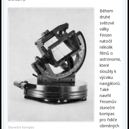
Během
druhé
světové
války
Finsen
natočil
několik
filmů o
astronomii,
které
sloužily k
výcviku
navigátorů.
Také
navrhl
Finsenův
sluneční
kompas
pro řidiče
obrněných
Sluneční kompas