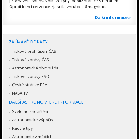
procházela souhvězdím Velryby, poblíž hranice s Beranem.
Oproti konci července zjasnila zhruba o 6 magnitud.
Další informace »
ZAJÍMAVÉ ODKAZY
Tisková prohlášení ČAS
Tiskové zprávy ČAS
Astronomická olympiáda
Tiskové zprávy ESO
České stránky ESA
NASA TV
DALŠÍ ASTRONOMICKÉ INFORMACE
Světelné znečištění
Astronomické výpočty
Rady a tipy
Astronomie v médiích