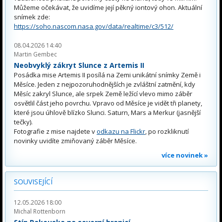
Můžeme očekávat, že uvidíme její pěkný iontový ohon. Aktuální
snímek zde:
https://soho.nascom.nasa.gov/data/realtime/c3/512/
08.04.2026 14:40
Martin Gembec
Neobvyklý zákryt Slunce z Artemis II
Posádka mise Artemis II posílá na Zemi unikátní snímky Země i
Měsíce. Jeden z nejpozoruhodnějších je zvláštní zatmění, kdy
Měsíc zakryl Slunce, ale srpek Země ležící vlevo mimo záběr
osvětlil část jeho povrchu. Vpravo od Měsíce je vidět tři planety,
které jsou úhlově blízko Slunci. Saturn, Mars a Merkur (jasnější
tečky).
Fotografie z mise najdete v
odkazu na Flickr
, po rozkliknutí
novinky uvidíte zmiňovaný záběr Měsíce.
více novinek »
SOUVISEJÍCÍ
12.05.2026 18:00
Michal Rottenborn