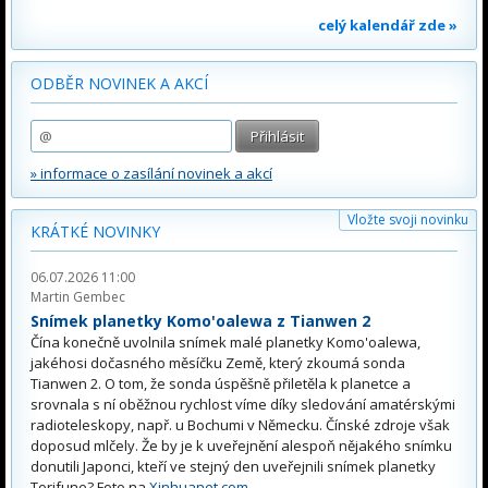
celý kalendář zde »
ODBĚR NOVINEK A AKCÍ
» informace o zasílání novinek a akcí
Vložte svoji novinku
KRÁTKÉ NOVINKY
06.07.2026 11:00
Martin Gembec
Snímek planetky Komo'oalewa z Tianwen 2
Čína konečně uvolnila snímek malé planetky Komo'oalewa,
jakéhosi dočasného měsíčku Země, který zkoumá sonda
Tianwen 2. O tom, že sonda úspěšně přiletěla k planetce a
srovnala s ní oběžnou rychlost víme díky sledování amatérskými
radioteleskopy, např. u Bochumi v Německu. Čínské zdroje však
doposud mlčely. Že by je k uveřejnění alespoň nějakého snímku
donutili Japonci, kteří ve stejný den uveřejnili snímek planetky
Torifune? Foto na
Xinhuanet.com
.