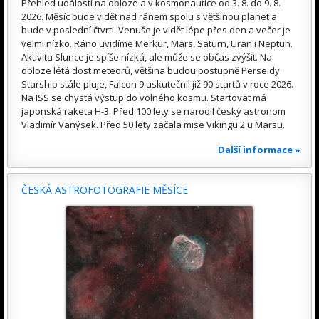
Přehled událostí na obloze a v kosmonautice od 3. 8. do 9. 8.
2026. Měsíc bude vidět nad ránem spolu s většinou planet a
bude v poslední čtvrti. Venuše je vidět lépe přes den a večer je
velmi nízko. Ráno uvidíme Merkur, Mars, Saturn, Uran i Neptun.
Aktivita Slunce je spíše nízká, ale může se občas zvýšit. Na
obloze létá dost meteorů, většina budou postupně Perseidy.
Starship stále pluje, Falcon 9 uskutečnil již 90 startů v roce 2026.
Na ISS se chystá výstup do volného kosmu. Startovat má
japonská raketa H-3. Před 100 lety se narodil český astronom
Vladimír Vanýsek. Před 50 lety začala mise Vikingu 2 u Marsu.
Další informace »
ČESKÁ ASTROFOTOGRAFIE MĚSÍCE