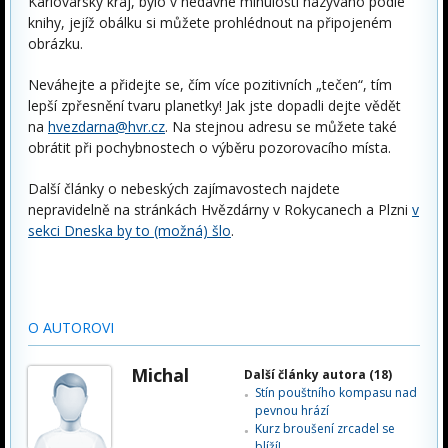
Karlovarský kraj, bylo v nedávné minulosti nazýváno podle
knihy, jejíž obálku si můžete prohlédnout na připojeném
obrázku.
Neváhejte a přidejte se, čím více pozitivních „tečen“, tím
lepší zpřesnění tvaru planetky! Jak jste dopadli dejte vědět
na
hvezdarna@hvr.cz
. Na stejnou adresu se můžete také
obrátit při pochybnostech o výběru pozorovacího místa.
Další články o nebeských zajímavostech najdete
nepravidelně na stránkách Hvězdárny v Rokycanech a Plzni
v
sekci Dneska by to (možná) šlo
.
O AUTOROVI
Michal
Další články autora (18)
Stín pouštního kompasu nad
pevnou hrází
Kurz broušení zrcadel se
blíží!