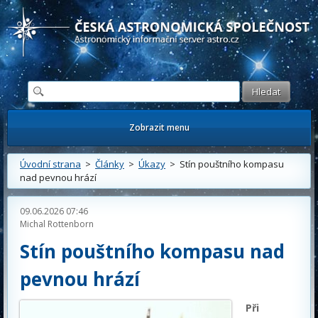
Česká astronomická společnost - Informační astronomický server
Zobrazit menu
Úvodní strana
>
Články
>
Úkazy
> Stín pouštního kompasu
nad pevnou hrází
09.06.2026 07:46
Michal Rottenborn
Stín pouštního kompasu nad
pevnou hrází
Při