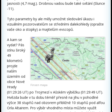
jasnosti (4,7 mag.). Drobnou vadou bude také svítání (Slunce
-11).
Tyto parametry by ale měly umožnit sledování úkazu i
vizuálním pozorovatelům se středními dalekohledy (oprašte
vaše oko a stopky) a majitelům evscopů.
A kam se
vydat? Pás
stínu široký
49
kilometrů
projde
naším
územím od
obce Nové
Finsen mapa
Hrady
(01:29:26 UT) po Trojmezí v Ašském výběžku (01:29:49 UT).
Hvězda bude v tu dobu téměř přesně na jihu v pohodlné
výšce 38 stupňů nad obzorem přibližně 10 stupňů pod alfou
Orla Altairem. Pro výběr vhodného místa můžete využít