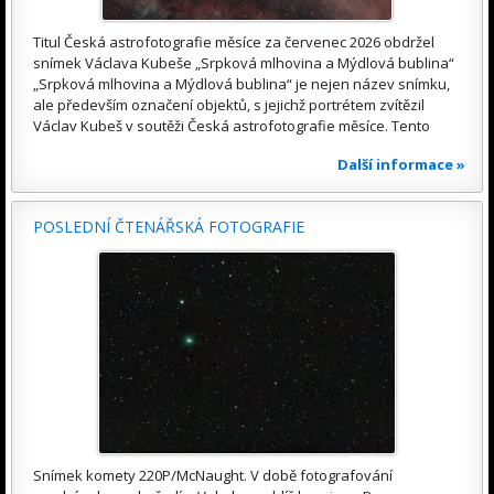
Titul Česká astrofotografie měsíce za červenec 2026 obdržel
snímek Václava Kubeše „Srpková mlhovina a Mýdlová bublina“
„Srpková mlhovina a Mýdlová bublina“ je nejen název snímku,
ale především označení objektů, s jejichž portrétem zvítězil
Václav Kubeš v soutěži Česká astrofotografie měsíce. Tento
Další informace »
POSLEDNÍ ČTENÁŘSKÁ FOTOGRAFIE
Snímek komety 220P/McNaught. V době fotografování