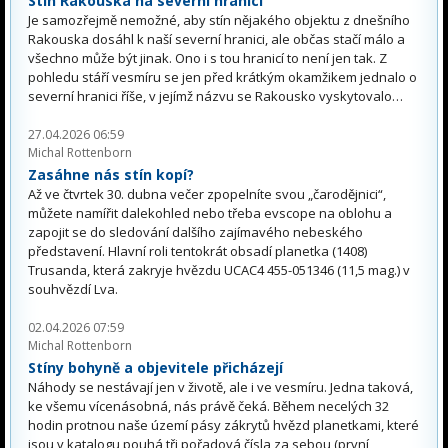
Stín Rakouska na severní hranicí
Je samozřejmě nemožné, aby stín nějakého objektu z dnešního
Rakouska dosáhl k naší severní hranici, ale občas stačí málo a
všechno může být jinak. Ono i s tou hranicí to není jen tak. Z
pohledu stáří vesmíru se jen před krátkým okamžikem jednalo o
severní hranici říše, v jejímž názvu se Rakousko vyskytovalo…
27.04.2026 06:59
Michal Rottenborn
Zasáhne nás stín kopí?
Až ve čtvrtek 30. dubna večer zpopelníte svou „čarodějnici“,
můžete namířit dalekohled nebo třeba evscope na oblohu a
zapojit se do sledování dalšího zajímavého nebeského
představení. Hlavní roli tentokrát obsadí planetka (1408)
Trusanda, která zakryje hvězdu UCAC4 455-051346 (11,5 mag.) v
souhvězdí Lva.
02.04.2026 07:59
Michal Rottenborn
Stíny bohyně a objevitele přicházejí
Náhody se nestávají jen v životě, ale i ve vesmíru. Jedna taková,
ke všemu vícenásobná, nás právě čeká. Během necelých 32
hodin protnou naše území pásy zákrytů hvězd planetkami, které
jsou v katalogu pouhá tři pořadová čísla za sebou (první