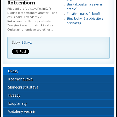
Rottenborn
Stín Rakouska na severní
Původní profesí stavař (silničář).
hranicí
Dlouhá léta astronom amatér. Toho
Zasáhne nás stín kopí?
času ředitel Hvězdárny v
Stíny bohyně a objevitele
Rokycanech a Plzni a předseda
přicházejí
Zákrytové a astrometrické sekce
České astronomické společnosti.
Štítky:
Zákryty
Úkazy
Kosmonautika
Sluneční soustava
Hvězdy
Exoplanety
Vzdálený vesmír