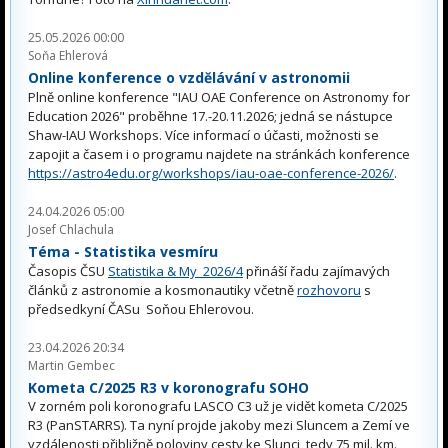
25.05.2026 00:00
Soňa Ehlerová
Online konference o vzdělávání v astronomii
Plně online konference "IAU OAE Conference on Astronomy for
Education 2026" proběhne 17.-20.11.2026; jedná se nástupce
Shaw-IAU Workshops. Více informací o účasti, možnosti se
zapojit a časem i o programu najdete na stránkách konference
https://astro4edu.org/workshops/iau-oae-conference-2026/
.
24.04.2026 05:00
Josef Chlachula
Téma - Statistika vesmíru
Časopis ČSU
Statistika & My 2026/4
přináší řadu zajímavých
článků z astronomie a kosmonautiky včetně
rozhovoru
s
předsedkyní ČASu Soňou Ehlerovou.
23.04.2026 20:34
Martin Gembec
Kometa C/2025 R3 v koronografu SOHO
V zorném poli koronografu LASCO C3 už je vidět kometa C/2025
R3 (PanSTARRS). Ta nyní projde jakoby mezi Sluncem a Zemí ve
vzdálenosti přibližně poloviny cesty ke Slunci, tedy 75 mil. km.