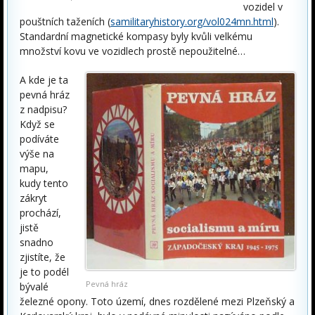
vozidel v
pouštních taženích (
samilitaryhistory.org/vol024mn.html
).
Standardní magnetické kompasy byly kvůli velkému
množství kovu ve vozidlech prostě nepoužitelné…
A kde je ta
pevná hráz
z nadpisu?
Když se
podíváte
výše na
mapu,
kudy tento
zákryt
prochází,
jistě
snadno
zjistíte, že
je to podél
Pevná hráz
bývalé
železné opony. Toto území, dnes rozdělené mezi Plzeňský a