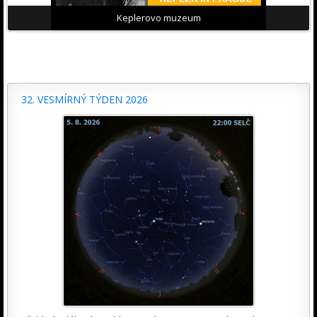
Keplerovo muzeum
32. VESMÍRNÝ TÝDEN 2026