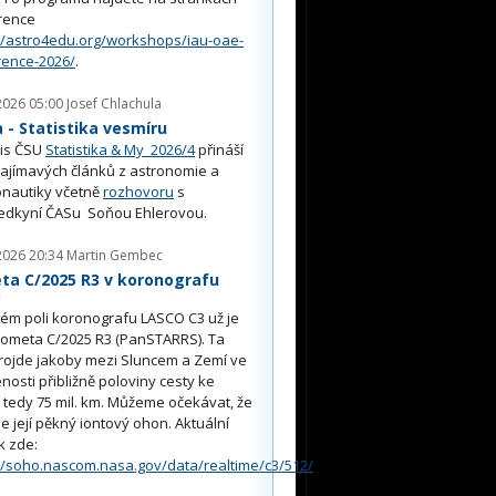
rence
//astro4edu.org/workshops/iau-oae-
rence-2026/
.
2026 05:00
Josef Chlachula
- Statistika vesmíru
is ČSU
Statistika & My 2026/4
přináší
ajímavých článků z astronomie a
nautiky včetně
rozhovoru
s
edkyní ČASu Soňou Ehlerovou.
2026 20:34
Martin Gembec
ta C/2025 R3 v koronografu
O
ém poli koronografu LASCO C3 už je
kometa C/2025 R3 (PanSTARRS). Ta
rojde jakoby mezi Sluncem a Zemí ve
nosti přibližně poloviny cesty ke
, tedy 75 mil. km. Můžeme očekávat, že
e její pěkný iontový ohon. Aktuální
k zde:
//soho.nascom.nasa.gov/data/realtime/c3/512/