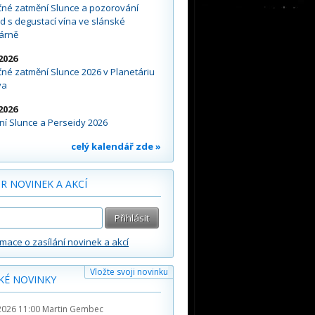
čné zatmění Slunce a pozorování
d s degustací vína ve slánské
árně
2026
né zatmění Slunce 2026 v Planetáriu
va
2026
í Slunce a Perseidy 2026
celý kalendář zde »
R NOVINEK A AKCÍ
rmace o zasílání novinek a akcí
Vložte svoji novinku
KÉ NOVINKY
2026 11:00
Martin Gembec