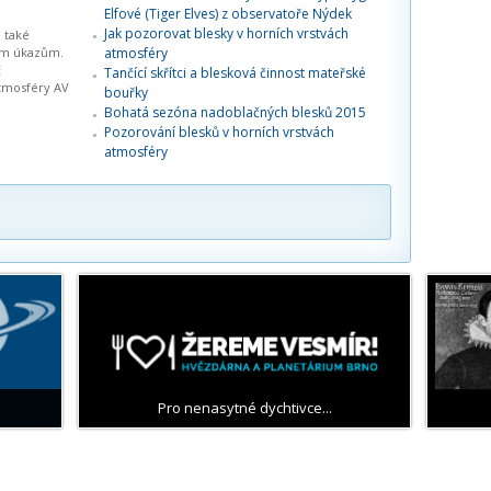
Elfové (Tiger Elves) z observatoře Nýdek
Jak pozorovat blesky v horních vrstvách
 také
ým úkazům.
atmosféry
E
Tančící skřítci a blesková činnost mateřské
atmosféry AV
bouřky
Bohatá sezóna nadoblačných blesků 2015
Pozorování blesků v horních vrstvách
atmosféry
Pro nenasytné dychtivce...