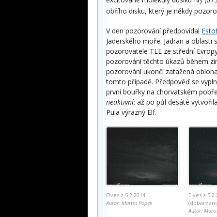
2
obřího disku, který je někdy pozoro
V den pozorování předpovídal
Esto
Jaderského moře. Jadran a oblasti se
pozorovatele TLE ze střední Evropy
pozorování těchto úkazů během zi
pozorování ukončí zatažená obloha
tomto případě. Předpověď se vyplni
první bouřky na chorvatském pobře
neaktivní
; až po půl desáté vytvoř
Pula výrazný Elf.
Elves z 5.2.2014.
Elves z 5.2
Autor: Martin Popek
(dobarveno
Autor: Mart