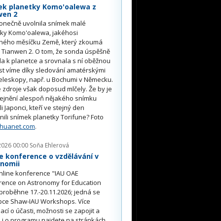
ek planetky Komo'oalewa z
wen 2
onečně uvolnila snímek malé
tky Komo'oalewa, jakéhosi
ného měsíčku Země, který zkoumá
 Tianwen 2. O tom, že sonda úspěšně
ěla k planetce a srovnala s ní oběžnou
st víme díky sledování amatérskými
eleskopy, např. u Bochumi v Německu.
 zdroje však doposud mlčely. Že by je
řejnění alespoň nějakého snímku
li Japonci, kteří ve stejný den
nili snímek planetky Torifune? Foto
nhuanet.com
.
2026 00:00
Soňa Ehlerová
e konference o vzdělávání v
onomii
nline konference "IAU OAE
rence on Astronomy for Education
proběhne 17.-20.11.2026; jedná se
pce Shaw-IAU Workshops. Více
ací o účasti, možnosti se zapojit a
i o programu najdete na stránkách