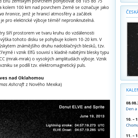
d Elfů zemským povrchem pohybovat od 105 do 75
a kolem 100 km nad povrchem Země se označuje jako
ČESK
a hranice
, jenž je hranicí atmosféry a začátek
je pro elektrické výboje téměř neproniknutelná.
ry šíří prostorem ve tvaru kruhu do vzdálenosti
 výška tohoto disku se pohybuje kolem 10-20 km. V
výskytem známějšího druhu nadoblačných blesků, tzv.
 Zřejmě i vznik Elfů souvisí s kladně nabitými blesky typu
CC (mrak-mrak) o vysokých amplitudách výboje. Vznik
 vzniku se podílí tzv. elektromagnetický puls.
lves nad Oklahomou
mas Ashcraft
z Nového Mexika)
KALE
08.08.
Den a 
10. – 
Chomu
11. – 