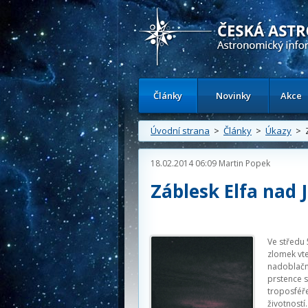
Česká astronomická společnost - Inform
Články
Novinky
Akce
Úvodní strana
>
Články
>
Úkazy
> Z
18.02.2014 06:09
Martin Popek
Záblesk Elfa na
Ve středu 
zlomek vte
nadoblačný
prstence 
troposféře
životností.