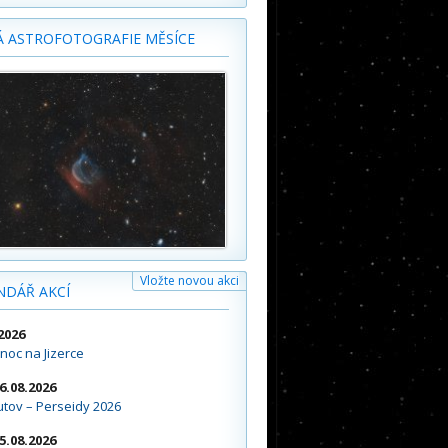
Á ASTROFOTOGRAFIE MĚSÍCE
Vložte novou akci
NDÁŘ AKCÍ
2026
noc na Jizerce
16.08.2026
tov – Perseidy 2026
15.08.2026