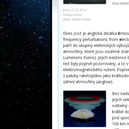
dvacetilet
Elves z 5.2.2014
(dobarveno).
Autor: Martin Popek
Elves (což je anglická zkratka
E
miss
frequency perturbations from
e
lec
patří do skupiny elektrických výboj
atmosféry, které jsou souhrně zná
Luminions Evens). Jejich existence
než byly poprvé pozorovány, a to v
elektromagnetického rušení. Poprv
z paluby raketoplánu jako krátkodo
záření atmosféry (airglow).
Bez nadsá
Jejich v
světelný 
krátké do
pod spodn
100 km n