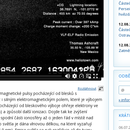
Částe
Persei
hvězd
12.08.
Částeč
Ostra
12.08.
Zatměn
ODBĚ
Roztáhnout
magnetické pulsy pocházející od blesků s
 i silným elektromagnetickým polem, které je výbojem
» info
ocházející od bleskového výboje ohřeje elektrony ve
) a způsobí další ionizaci. Dojde tak ke zvýšení
KRÁT
 spodní části ionosféry až o jeden řád v místě nad
světla je dána vlnovou délkou, na které vyzařují
06.07.
,0 nm). Emise světla se pak rozšiřuje až do tvaru