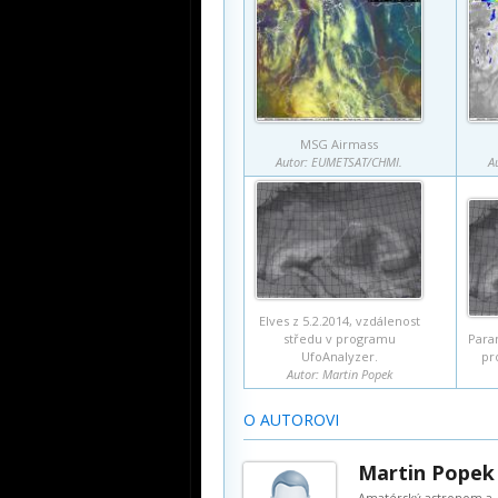
MSG Airmass
Autor: EUMETSAT/CHMI.
A
Elves z 5.2.2014, vzdálenost
středu v programu
Param
UfoAnalyzer.
pr
Autor: Martin Popek
O AUTOROVI
Martin Popek
Amatérský astronom a