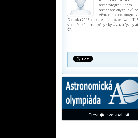
astrofotograf. Krom
astronomických jevů se
věnuje meteorologick
Od roku 2016 pracuje jako pozorovatel TL
v oddělení kosmické fyziky Ústavu fyziky 
ČR.
Otestujte své znalosti