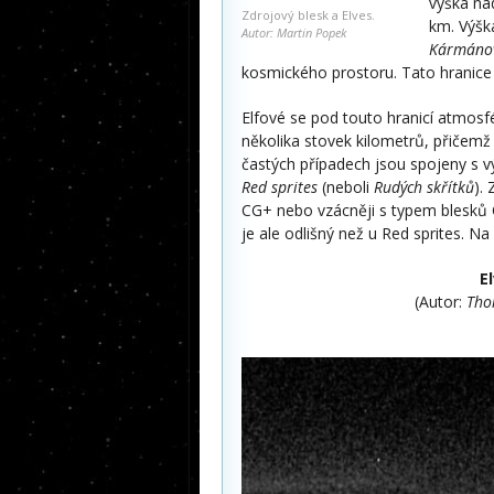
výška na
Zdrojový blesk a Elves.
km. Výšk
Autor: Martin Popek
Kármánov
kosmického prostoru. Tato hranice 
Elfové se pod touto hranicí atmosfé
několika stovek kilometrů, přičemž
častých případech jsou spojeny s 
Red sprites
(neboli
Rudých skřítků
).
CG+ nebo vzácněji s typem blesků 
je ale odlišný než u Red sprites. Na
E
(Autor:
Tho