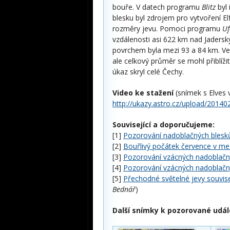
bouře. V datech programu
Blitz
byl 
blesku byl zdrojem pro vytvoření E
rozměry jevu. Pomoci programu
Uf
vzdálenosti asi 622 km nad Jader
povrchem byla mezi 93 a 84 km. Vel
ale celkový průměr se mohl přiblíž
úkaz skryl celé Čechy.
Video ke stažení
(snímek s Elves 
http://ukazy.astro.cz/upload/2014
Související a doporučujeme:
[1]
Pozorování nadoblačných blesk
[2]
Bouřlivý počátek července v me
[3]
Pozorování vzácných nadoblačný
[4]
Pozorování vzácných nadoblačný
[5]
Přechodné světelné jevy souvise
Bednář
)
Další snímky k pozorované udál