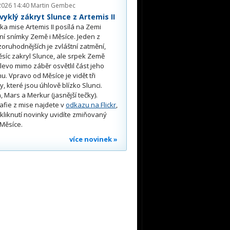
2026 14:40
Martin Gembec
yklý zákryt Slunce z Artemis II
a mise Artemis II posílá na Zemi
ní snímky Země i Měsíce. Jeden z
oruhodnějších je zvláštní zatmění,
síc zakryl Slunce, ale srpek Země
 vlevo mimo záběr osvětlil část jeho
u. Vpravo od Měsíce je vidět tři
y, které jsou úhlově blízko Slunci.
, Mars a Merkur (jasnější tečky).
afie z mise najdete v
odkazu na Flickr
,
kliknutí novinky uvidíte zmiňovaný
Měsíce.
více novinek »