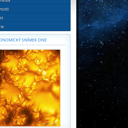
média
nosti
ní
rie
ONOMICKÝ SNÍMEK DNE