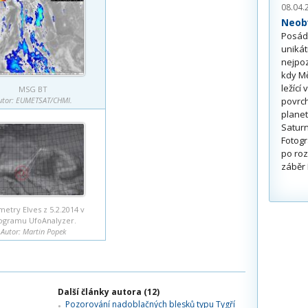
08.04.
Neobv
Posádk
unikát
nejpoz
kdy Mě
ležící
MSG BT
povrch
utor: EUMETSAT/CHMI.
planet
Saturn
Fotogr
po roz
záběr 
etry Elves z 5.2.2014 v
ogramu UfoAnalyzer.
Autor: Martin Popek
Další články autora (12)
Pozorování nadoblačných blesků typu Tygří