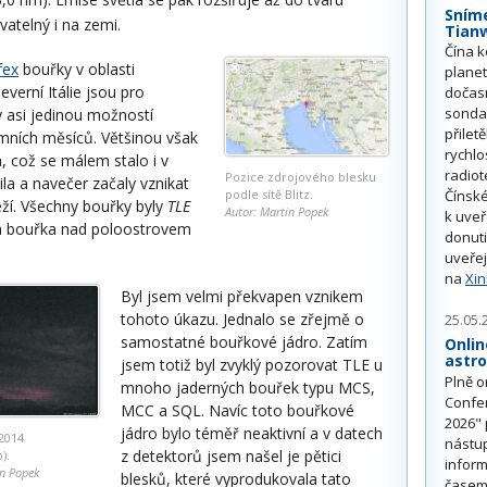
Sním
vatelný i na zemi.
Tian
Čína k
fex
bouřky v oblasti
plane
verní Itálie jsou pro
dočas
sonda
 asi jedinou možností
přilet
mních měsíců. Většinou však
rychlo
, což se málem stalo i v
radiot
Pozice zdrojového blesku
la a navečer začaly vznikat
podle sítě Blitz.
Čínské
ží. Všechny bouřky byly
TLE
Autor: Martin Popek
k uve
ila bouřka nad poloostrovem
donuti
uveřej
na
Xi
Byl jsem velmi překvapen vznikem
tohoto úkazu. Jednalo se zřejmě o
25.05.
samostatné bouřkové jádro. Zatím
Onlin
astr
jsem totiž byl zvyklý pozorovat TLE u
Plně o
mnoho jaderných bouřek typu MCS,
Confe
MCC a SQL. Navíc toto bouřkové
2026" 
jádro bylo téměř neaktivní a v datech
.2014
nástu
z detektorů jsem našel je pětici
).
inform
in Popek
blesků, které vyprodukovala tato
časem 