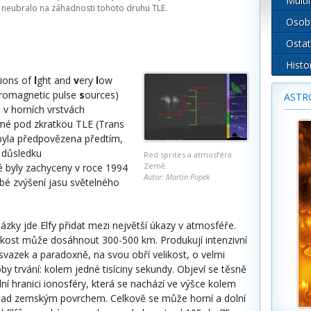
Multi
í neubralo na záhadnosti tohoto druhu TLE.
Osob
Ostat
Histo
ions of
l
ght and
v
ery
l
ow
tromagnetic pulse
s
ources)
ASTR
ů v horních vrstvách
mé pod zkratkou TLE (Trans
 byla předpovězena předtím,
 důsledku
Red sprites a atmosféra
Země.
é byly zachyceny v roce 1994
Autor: Martin Popek
bé zvýšení jasu světelného
zky jde Elfy přidat mezi největší úkazy v atmosféře.
elikost může dosáhnout 300-500 km. Produkují intenzivní
svazek a paradoxně, na svou obří velikost, o velmi
by trvání: kolem jedné tisíciny sekundy. Objeví se těsně
í hranici ionosféry, která se nachází ve výšce kolem
ad zemským povrchem. Celkově se může horní a dolní