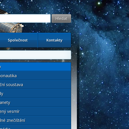
Společnost
Kontakty
y
onautika
ční soustava
dy
anety
ený vesmír
lné znečištění