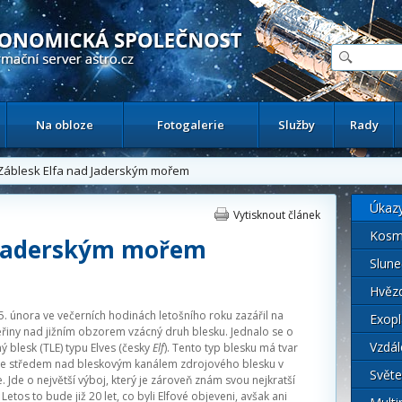
ační astronomický server
Na obloze
Fotogalerie
Služby
Rady
áblesk Elfa nad Jaderským mořem
Úkaz
Vytisknout článek
Kosm
d Jaderským mořem
Slune
Hvěz
5. února ve večerních hodinách letošního roku zazářil na
Exopl
řiny nad jižním obzorem vzácný druh blesku. Jednalo se o
Vzdál
 blesk (TLE) typu Elves (česky
Elf
). Tento typ blesku má tvar
se středem nad bleskovým kanálem zdrojového blesku v
Světe
. Jde o největší výboj, který je zároveň znám svou nejkratší
 Letos to bude již 20 let, co byli Elfové objeveni, avšak ani