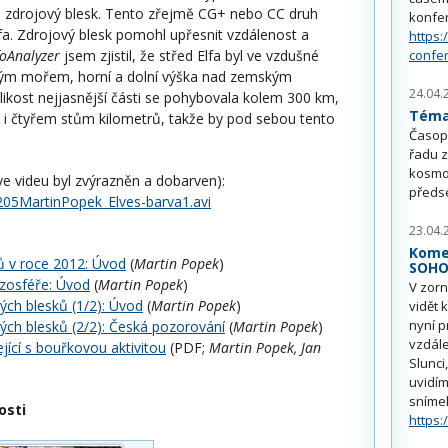
i zdrojový blesk. Tento zřejmě CG+ nebo CC druh
konfe
lfa. Zdrojový blesk pomohl upřesnit vzdálenost a
https:
oAnalyzer
jsem zjistil, že střed Elfa byl ve vzdušné
confe
ským mořem, horní a dolní výška nad zemským
24.04.
ikost nejjasnější části se pohybovala kolem 300 km,
Téma 
it i čtyřem stům kilometrů, takže by pod sebou tento
Časop
řadu z
kosmo
ve videu byl zvýrazněn a dobarven):
předs
0205MartinPopek_Elves-barva1.avi
23.04.
Kome
ů v roce 2012: Úvod
(
Martin Popek
)
SOH
zosféře: Úvod
(
Martin Popek
)
V zorn
ch blesků (1/2): Úvod
(
Martin Popek
)
vidět 
nyní p
ch blesků (2/2): Česká pozorování
(
Martin Popek
)
vzdále
jící s bouřkovou aktivitou
(PDF;
Martin Popek, Jan
Slunci
uvidím
sníme
osti
https: