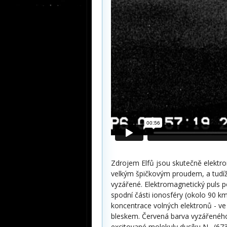
Zdrojem Elfů jsou skutečně elektro
velkým špičkovým proudem, a tudíž
vyzářené. Elektromagnetický puls p
spodní části ionosféry (okolo 90 km
koncentrace volných elektronů - ve
bleskem. Červená barva vyzářeného 
excitované molekuly dusíku N
(673