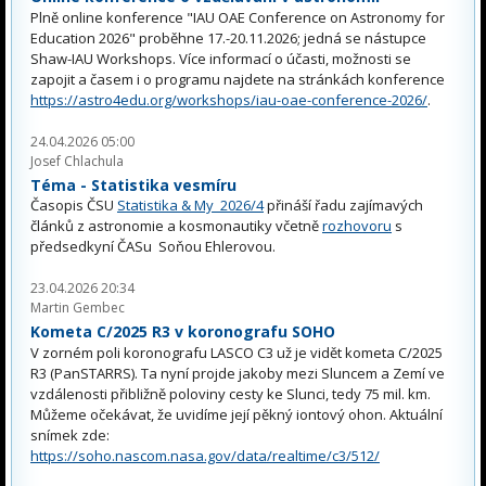
Plně online konference "IAU OAE Conference on Astronomy for
Education 2026" proběhne 17.-20.11.2026; jedná se nástupce
Shaw-IAU Workshops. Více informací o účasti, možnosti se
zapojit a časem i o programu najdete na stránkách konference
https://astro4edu.org/workshops/iau-oae-conference-2026/
.
24.04.2026 05:00
Josef Chlachula
Téma - Statistika vesmíru
Časopis ČSU
Statistika & My 2026/4
přináší řadu zajímavých
článků z astronomie a kosmonautiky včetně
rozhovoru
s
předsedkyní ČASu Soňou Ehlerovou.
23.04.2026 20:34
Martin Gembec
Kometa C/2025 R3 v koronografu SOHO
V zorném poli koronografu LASCO C3 už je vidět kometa C/2025
R3 (PanSTARRS). Ta nyní projde jakoby mezi Sluncem a Zemí ve
vzdálenosti přibližně poloviny cesty ke Slunci, tedy 75 mil. km.
Můžeme očekávat, že uvidíme její pěkný iontový ohon. Aktuální
snímek zde:
https://soho.nascom.nasa.gov/data/realtime/c3/512/