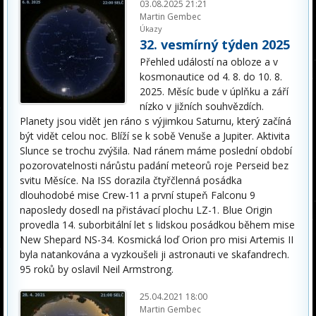
03.08.2025 21:21
Martin Gembec
Úkazy
32. vesmírný týden 2025
Přehled událostí na obloze a v
kosmonautice od 4. 8. do 10. 8.
2025. Měsíc bude v úplňku a září
nízko v jižních souhvězdích.
Planety jsou vidět jen ráno s výjimkou Saturnu, který začíná
být vidět celou noc. Blíží se k sobě Venuše a Jupiter. Aktivita
Slunce se trochu zvýšila. Nad ránem máme poslední období
pozorovatelnosti nárůstu padání meteorů roje Perseid bez
svitu Měsíce. Na ISS dorazila čtyřčlenná posádka
dlouhodobé mise Crew-11 a první stupeň Falconu 9
naposledy dosedl na přistávací plochu LZ-1. Blue Origin
provedla 14. suborbitální let s lidskou posádkou během mise
New Shepard NS-34. Kosmická loď Orion pro misi Artemis II
byla natankována a vyzkoušeli ji astronauti ve skafandrech.
95 roků by oslavil Neil Armstrong.
25.04.2021 18:00
Martin Gembec