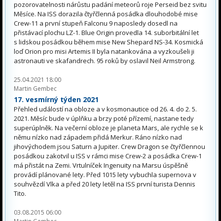
pozorovatelnosti nárůstu padání meteorů roje Perseid bez svitu
Měsíce. Na ISS dorazila čtyřčlenná posádka dlouhodobé mise
Crew-11 a první stupeň Falconu 9 naposledy dosedl na
přistávací plochu LZ-1. Blue Origin provedla 14. suborbitální let
s lidskou posádkou během mise New Shepard NS-34. Kosmická
loď Orion pro misi Artemis II byla natankována a vyzkoušeli ji
astronauti ve skafandrech. 95 roků by oslavil Neil Armstrong.
25.04.2021 18:00
Martin Gembec
17. vesmírný týden 2021
Přehled událostí na obloze a v kosmonautice od 26. 4. do 2. 5.
2021. Měsíc bude v úplňku a brzy poté přízemí, nastane tedy
superúplněk. Na večerní obloze je planeta Mars, ale rychle se k
němu nízko nad západem přidá Merkur. Ráno nízko nad
jihovýchodem jsou Saturn a Jupiter. Crew Dragon se čtyřčlennou
posádkou zakotvil u ISS v rámci mise Crew-2 a posádka Crew-1
má přistát na Zemi. Vrtulníček Ingenuity na Marsu úspěšně
provádí plánované lety. Před 1015 lety vybuchla supernova v
souhvězdí Vlka a před 20 lety letěl na ISS první turista Dennis
Tito.
03.08.2015 06:00