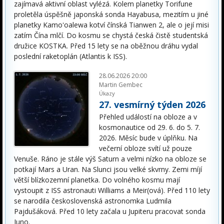
zajímavá aktivní oblast vylézá. Kolem planetky Torifune
proletěla úspěšně japonská sonda Hayabusa, mezitím u jiné
planetky Kamoʻoalewa kotví čínská Tianwen 2, ale o její misi
zatím Čína mlčí. Do kosmu se chystá česká čistě studentská
družice KOSTKA. Před 15 lety se na oběžnou dráhu vydal
poslední raketoplán (Atlantis k ISS).
28.06.2026 20:00
Martin Gembec
Úkazy
27. vesmírný týden 2026
Přehled událostí na obloze a v
kosmonautice od 29. 6. do 5. 7.
2026. Měsíc bude v úplňku. Na
večerní obloze svítí už pouze
Venuše. Ráno je stále výš Saturn a velmi nízko na obloze se
potkají Mars a Uran. Na Slunci jsou velké skvrny. Zemi míjí
větší blízkozemní planetka. Do volného kosmu mají
vystoupit z ISS astronauti Williams a Meir(ová). Před 110 lety
se narodila československá astronomka Ludmila
Pajdušáková. Před 10 lety začala u Jupiteru pracovat sonda
Juno.