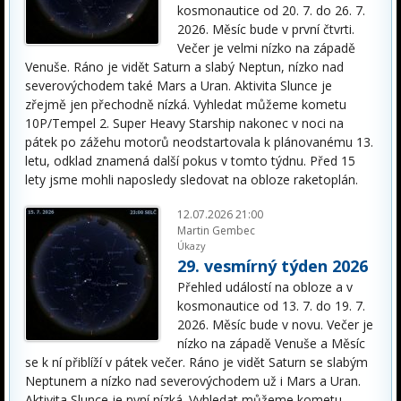
kosmonautice od 20. 7. do 26. 7.
2026. Měsíc bude v první čtvrti.
Večer je velmi nízko na západě
Venuše. Ráno je vidět Saturn a slabý Neptun, nízko nad
severovýchodem také Mars a Uran. Aktivita Slunce je
zřejmě jen přechodně nízká. Vyhledat můžeme kometu
10P/Tempel 2. Super Heavy Starship nakonec v noci na
pátek po zážehu motorů neodstartovala k plánovanému 13.
letu, odklad znamená další pokus v tomto týdnu. Před 15
lety jsme mohli naposledy sledovat na obloze raketoplán.
12.07.2026 21:00
Martin Gembec
Úkazy
29. vesmírný týden 2026
Přehled událostí na obloze a v
kosmonautice od 13. 7. do 19. 7.
2026. Měsíc bude v novu. Večer je
nízko na západě Venuše a Měsíc
se k ní přiblíží v pátek večer. Ráno je vidět Saturn se slabým
Neptunem a nízko nad severovýchodem už i Mars a Uran.
Aktivita Slunce je nyní nízká. Vyhledat můžeme kometu