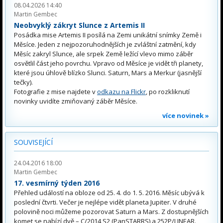
08.04.2026 14:40
Martin Gembec
Neobvyklý zákryt Slunce z Artemis II
Posádka mise Artemis II posílá na Zemi unikátní snímky Země i
Měsíce. Jeden z nejpozoruhodnějších je zvláštní zatmění, kdy
Měsíc zakryl Slunce, ale srpek Země ležící vlevo mimo záběr
osvětlil část jeho povrchu. Vpravo od Měsíce je vidět tři planety,
které jsou úhlově blízko Slunci. Saturn, Mars a Merkur (jasnější
tečky).
Fotografie z mise najdete v
odkazu na Flickr
, po rozkliknutí
novinky uvidíte zmiňovaný záběr Měsíce.
více novinek »
SOUVISEJÍCÍ
24.04.2016 18:00
Martin Gembec
17. vesmírný týden 2016
Přehled událostí na obloze od 25. 4. do 1. 5. 2016. Měsíc ubývá k
poslední čtvrti. Večer je nejlépe vidět planeta Jupiter. V druhé
polovině noci můžeme pozorovat Saturn a Mars. Z dostupnějších
komet se nabízí dvě – C/2014 S2 (PanSTARRS) a 252P/LINEAR.