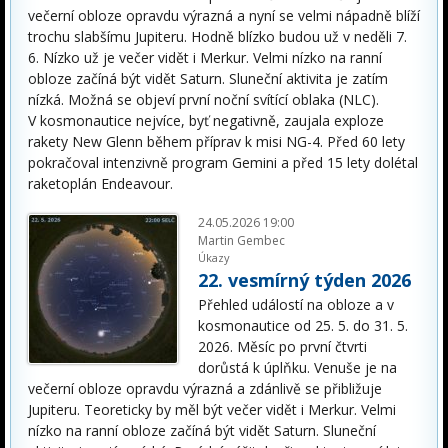
večerní obloze opravdu výrazná a nyní se velmi nápadně blíží
trochu slabšímu Jupiteru. Hodně blízko budou už v neděli 7.
6. Nízko už je večer vidět i Merkur. Velmi nízko na ranní
obloze začíná být vidět Saturn. Sluneční aktivita je zatím
nízká. Možná se objeví první noční svítící oblaka (NLC).
V kosmonautice nejvíce, byť negativně, zaujala exploze
rakety New Glenn během příprav k misi NG-4. Před 60 lety
pokračoval intenzivně program Gemini a před 15 lety dolétal
raketoplán Endeavour.
24.05.2026 19:00
Martin Gembec
Úkazy
22. vesmírný týden 2026
Přehled událostí na obloze a v
kosmonautice od 25. 5. do 31. 5.
2026. Měsíc po první čtvrti
dorůstá k úplňku. Venuše je na
večerní obloze opravdu výrazná a zdánlivě se přibližuje
Jupiteru. Teoreticky by měl být večer vidět i Merkur. Velmi
nízko na ranní obloze začíná být vidět Saturn. Sluneční