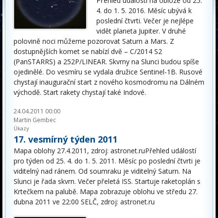
Přehled událostí na obloze od 25.
4. do 1. 5. 2016. Měsíc ubývá k
poslední čtvrti. Večer je nejlépe
vidět planeta Jupiter. V druhé
polovině noci můžeme pozorovat Saturn a Mars. Z
dostupnějších komet se nabízí dvě – C/2014 S2
(PanSTARRS) a 252P/LINEAR. Skvrny na Slunci budou spíše
ojedinělé. Do vesmíru se vydala družice Sentinel-1B. Rusové
chystají inaugurační start z nového kosmodromu na Dálném
východě. Start rakety chystají také Indové.
24.04.2011 00:00
Martin Gembec
Úkazy
17. vesmírný týden 2011
Mapa oblohy 27.4.2011, zdroj: astronet.ruPřehled událostí
pro týden od 25. 4. do 1. 5. 2011. Měsíc po poslední čtvrti je
viditelný nad ránem. Od soumraku je viditelný Saturn. Na
Slunci je řada skvrn. Večer přeletá ISS. Startuje raketoplán s
Krtečkem na palubě. Mapa zobrazuje oblohu ve středu 27.
dubna 2011 ve 22:00 SELČ, zdroj: astronet.ru