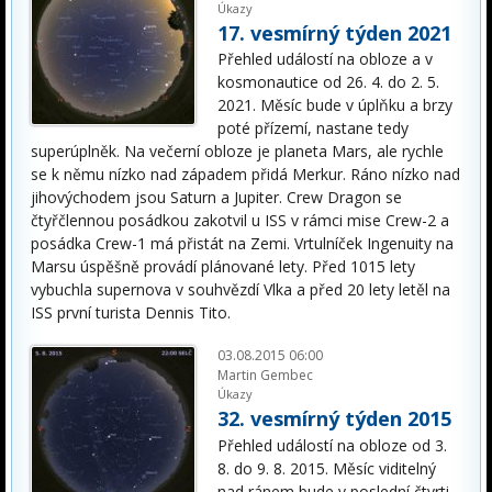
Úkazy
17. vesmírný týden 2021
Přehled událostí na obloze a v
kosmonautice od 26. 4. do 2. 5.
2021. Měsíc bude v úplňku a brzy
poté přízemí, nastane tedy
superúplněk. Na večerní obloze je planeta Mars, ale rychle
se k němu nízko nad západem přidá Merkur. Ráno nízko nad
jihovýchodem jsou Saturn a Jupiter. Crew Dragon se
čtyřčlennou posádkou zakotvil u ISS v rámci mise Crew-2 a
posádka Crew-1 má přistát na Zemi. Vrtulníček Ingenuity na
Marsu úspěšně provádí plánované lety. Před 1015 lety
vybuchla supernova v souhvězdí Vlka a před 20 lety letěl na
ISS první turista Dennis Tito.
03.08.2015 06:00
Martin Gembec
Úkazy
32. vesmírný týden 2015
Přehled událostí na obloze od 3.
8. do 9. 8. 2015. Měsíc viditelný
nad ránem bude v poslední čtvrti.