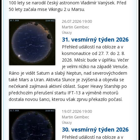
100 lety se narodil český astronom Vladimír Vanýsek. Před
50 lety začala mise Vikingu 2 u Marsu.
26.07.2026 19:00
Martin Gembec
Úkazy
31. vesmírný týden 2026
Přehled událostí na obloze a v
kosmonautice od 27. 7. do 2. 8.
2026. Měsíc bude v úplňku. Večer
je velmi nízko na západě Venuše.
Ráno je vidět Saturn a slabý Neptun, nad severovýchodem
také Mars a Uran. Aktivita Slunce je zvýšená a objevila se
nečekaně zajímavá aktivní oblast. Super Heavy Starship po
předchozím přerušení startu IFT-13 a výměně motorů
dostala novou šanci, kterou však zprvu překazilo počasí.
19.07.2026 19:00
Martin Gembec
Úkazy
30. vesmírný týden 2026
Přehled událostí na obloze a v