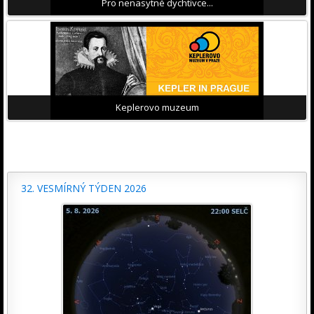
Pro nenasytné dychtivce...
Keplerovo muzeum
32. VESMÍRNÝ TÝDEN 2026