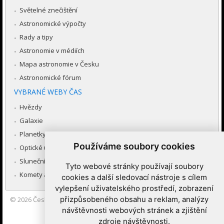
Světelné znečištění
Astronomické výpočty
Rady a tipy
Astronomie v médiích
Mapa astronomie v Česku
Astronomické fórum
VYBRANÉ WEBY ČAS
Hvězdy
Galaxie
Planetky
Používáme soubory cookies
Optické úkazy v atmosféře
Sluneční soustava
Tyto webové stránky používají soubory
Komety a meteory
cookies a další sledovací nástroje s cílem
vylepšení uživatelského prostředí, zobrazení
přizpůsobeného obsahu a reklam, analýzy
© 2026
Česká astronomická společnost
|
Hvězdárna a planetárium
Brno spolupracuje se serverem Astro.cz
návštěvnosti webových stránek a zjištění
zdroje návštěvnosti.