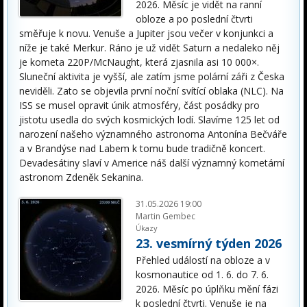
2026. Měsíc je vidět na ranní
obloze a po poslední čtvrti
směřuje k novu. Venuše a Jupiter jsou večer v konjunkci a
níže je také Merkur. Ráno je už vidět Saturn a nedaleko něj
je kometa 220P/McNaught, která zjasnila asi 10 000×.
Sluneční aktivita je vyšší, ale zatím jsme polární záři z Česka
neviděli. Zato se objevila první noční svítící oblaka (NLC). Na
ISS se musel opravit únik atmosféry, část posádky pro
jistotu usedla do svých kosmických lodí. Slavíme 125 let od
narození našeho významného astronoma Antonína Bečváře
a v Brandýse nad Labem k tomu bude tradičně koncert.
Devadesátiny slaví v Americe náš další významný kometární
astronom Zdeněk Sekanina.
31.05.2026 19:00
Martin Gembec
Úkazy
23. vesmírný týden 2026
Přehled událostí na obloze a v
kosmonautice od 1. 6. do 7. 6.
2026. Měsíc po úplňku mění fázi
k poslední čtvrti. Venuše je na