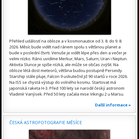
Přehled událostí na obloze a v kosmonautice od 3. 8. do 9. 8.
2026. Měsíc bude vidět nad ránem spolu s většinou planet a
bude v poslední čtvrti. Venuše je vidět lépe přes den a večer je
velmi nízko. Ráno uvidíme Merkur, Mars, Saturn, Uran i Neptun.
Aktivita Slunce je spíše nízká, ale může se občas zvýšit. Na
obloze létá dost meteorů, většina budou postupně Perseidy.
Starship stále pluje, Falcon 9 uskutečnil již 90 startů v roce 2026.
Na ISS se chystá výstup do volného kosmu. Startovat má
japonská raketa H-3. Před 100 lety se narodil český astronom
Vladimír Vanýsek. Před 50 lety začala mise Vikingu 2 u Marsu.
Další informace »
ČESKÁ ASTROFOTOGRAFIE MĚSÍCE