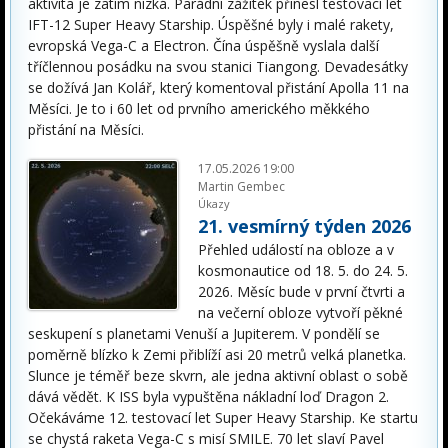
aktivita je zatím nízká. Parádní zážitek přinesl testovací let
IFT-12 Super Heavy Starship. Úspěšné byly i malé rakety,
evropská Vega-C a Electron. Čína úspěšně vyslala další
tříčlennou posádku na svou stanici Tiangong. Devadesátky
se dožívá Jan Kolář, který komentoval přistání Apolla 11 na
Měsíci. Je to i 60 let od prvního amerického měkkého
přistání na Měsíci.
17.05.2026 19:00
Martin Gembec
Úkazy
21. vesmírný týden 2026
Přehled událostí na obloze a v
kosmonautice od 18. 5. do 24. 5.
2026. Měsíc bude v první čtvrti a
na večerní obloze vytvoří pěkné
seskupení s planetami Venuší a Jupiterem. V pondělí se
poměrně blízko k Zemi přiblíží asi 20 metrů velká planetka.
Slunce je téměř beze skvrn, ale jedna aktivní oblast o sobě
dává vědět. K ISS byla vypuštěna nákladní loď Dragon 2.
Očekáváme 12. testovací let Super Heavy Starship. Ke startu
se chystá raketa Vega-C s misí SMILE. 70 let slaví Pavel