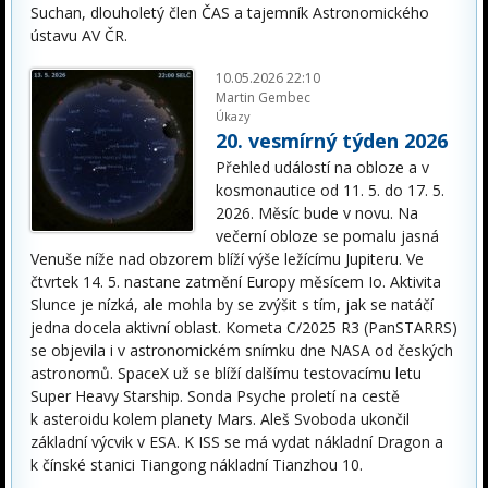
Suchan, dlouholetý člen ČAS a tajemník Astronomického
ústavu AV ČR.
10.05.2026 22:10
Martin Gembec
Úkazy
20. vesmírný týden 2026
Přehled událostí na obloze a v
kosmonautice od 11. 5. do 17. 5.
2026. Měsíc bude v novu. Na
večerní obloze se pomalu jasná
Venuše níže nad obzorem blíží výše ležícímu Jupiteru. Ve
čtvrtek 14. 5. nastane zatmění Europy měsícem Io. Aktivita
Slunce je nízká, ale mohla by se zvýšit s tím, jak se natáčí
jedna docela aktivní oblast. Kometa C/2025 R3 (PanSTARRS)
se objevila i v astronomickém snímku dne NASA od českých
astronomů. SpaceX už se blíží dalšímu testovacímu letu
Super Heavy Starship. Sonda Psyche proletí na cestě
k asteroidu kolem planety Mars. Aleš Svoboda ukončil
základní výcvik v ESA. K ISS se má vydat nákladní Dragon a
k čínské stanici Tiangong nákladní Tianzhou 10.