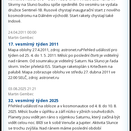
Skvrny na Slunci budou spíše ojedinělé. Do vesmíru se vydala
družice Sentinel-1B. Rusové chystají inaugurační start z nového
kosmodromu na Dálném východě. Start rakety chystají také
Indové.
24.04.2011 00:00
Martin Gembec
17. vesmírný týden 2011
Mapa oblohy 27.4.2011, zdroj: astronet.ruPřehled událostí pro
týden od 25. 4. do 1. 5. 2011. Měsíc po poslední čtvrti je viditelný
nad ránem. Od soumraku je viditelný Saturn. Na Slunci je řada
skvrn. Večer přeletá ISS. Startuje raketoplán s Krtečkem na
palubě. Mapa zobrazuje oblohu ve středu 27. dubna 2011 ve
22:00 SELČ, zdroj: astronet.ru
03.08.2025 21:21
Martin Gembec
32. vesmírný týden 2025
Přehled událostí na obloze a v kosmonautice od 4. 8. do 10. 8.
2025. Měsíc bude v úplňku a září nízko v jižních souhvězdích.
Planety jsou vidět jen ráno s výjimkou Saturnu, který začíná být
vidět celou noc. Blíží se k sobě Venuše a Jupiter. Aktivita Slunce
se trochu zvýšila. Nad ránem máme poslední období