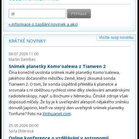
» informace o zasílání novinek a akcí
Vložte svoji novinku
KRÁTKÉ NOVINKY
06.07.2026 11:00
Martin Gembec
Snímek planetky Komo'oalewa z Tianwen 2
Čína konečně uvolnila snímek malé planetky Komo'oalewa,
jakéhosi dočasného měsíčku Země, který zkoumá sonda
Tianwen 2. O tom, že sonda úspěšně přiletěla k planetce a
srovnala s ní oběžnou rychlost víme díky sledování amatérskými
radioteleskopy, např. u Bochumi v Německu. Čínské zdroje však
doposud mlčely. Že by je k uveřejnění alespoň nějakého snímku
donutili Japonci, kteří ve stejný den uveřejnili snímek planetky
Torifune? Foto na
Xinhuanet.com
.
25.05.2026 00:00
Soňa Ehlerová
Online konference o vzdělávání v astronomii