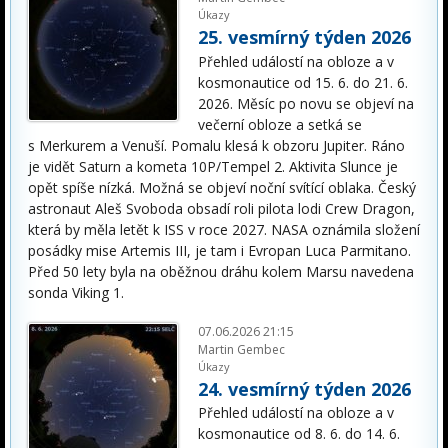
Úkazy
25. vesmírný týden 2026
Přehled událostí na obloze a v
kosmonautice od 15. 6. do 21. 6.
2026. Měsíc po novu se objeví na
večerní obloze a setká se
s Merkurem a Venuší. Pomalu klesá k obzoru Jupiter. Ráno
je vidět Saturn a kometa 10P/Tempel 2. Aktivita Slunce je
opět spíše nízká. Možná se objeví noční svítící oblaka. Český
astronaut Aleš Svoboda obsadí roli pilota lodi Crew Dragon,
která by měla letět k ISS v roce 2027. NASA oznámila složení
posádky mise Artemis III, je tam i Evropan Luca Parmitano.
Před 50 lety byla na oběžnou dráhu kolem Marsu navedena
sonda Viking 1.
07.06.2026 21:15
Martin Gembec
Úkazy
24. vesmírný týden 2026
Přehled událostí na obloze a v
kosmonautice od 8. 6. do 14. 6.