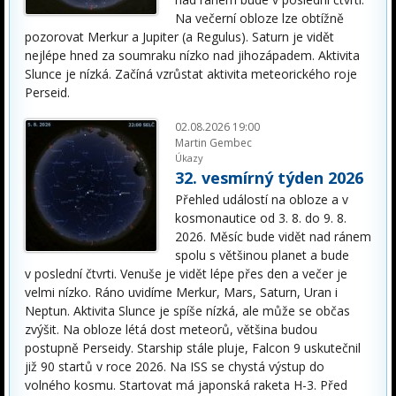
Na večerní obloze lze obtížně
pozorovat Merkur a Jupiter (a Regulus). Saturn je vidět
nejlépe hned za soumraku nízko nad jihozápadem. Aktivita
Slunce je nízká. Začíná vzrůstat aktivita meteorického roje
Perseid.
02.08.2026 19:00
Martin Gembec
Úkazy
32. vesmírný týden 2026
Přehled událostí na obloze a v
kosmonautice od 3. 8. do 9. 8.
2026. Měsíc bude vidět nad ránem
spolu s většinou planet a bude
v poslední čtvrti. Venuše je vidět lépe přes den a večer je
velmi nízko. Ráno uvidíme Merkur, Mars, Saturn, Uran i
Neptun. Aktivita Slunce je spíše nízká, ale může se občas
zvýšit. Na obloze létá dost meteorů, většina budou
postupně Perseidy. Starship stále pluje, Falcon 9 uskutečnil
již 90 startů v roce 2026. Na ISS se chystá výstup do
volného kosmu. Startovat má japonská raketa H-3. Před