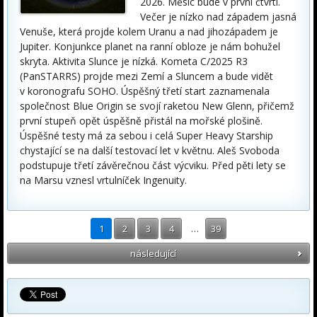
2026. Měsíc bude v první čtvrti.
Večer je nízko nad západem jasná
Venuše, která projde kolem Uranu a nad jihozápadem je
Jupiter. Konjunkce planet na ranní obloze je nám bohužel
skryta. Aktivita Slunce je nízká. Kometa C/2025 R3
(PanSTARRS) projde mezi Zemí a Sluncem a bude vidět
v koronografu SOHO. Úspěšný třetí start zaznamenala
společnost Blue Origin se svojí raketou New Glenn, přičemž
první stupeň opět úspěšně přistál na mořské plošině.
Úspěšné testy má za sebou i celá Super Heavy Starship
chystající se na další testovací let v květnu. Aleš Svoboda
podstupuje třetí závěrečnou část výcviku. Před pěti lety se
na Marsu vznesl vrtulníček Ingenuity.
1
2
3
4
…
39
následující