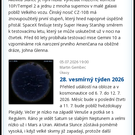
10P/Tempel 2 a jednu z mnoha supernov v malé galaxii
poblíž Velkého vozu. Čínský nosič CZ-10B má
znovupoužitelý první stupeň, který hned napoprvé úspěšně
přistál. SpaceX finišuje testy Super Heavy Starship směrem
k testovacímu letu, který se může uskutečnit už v noci na
čtvrtek. Před 60 lety probíhala testovací mise Gemini 10 a
vzpomínáme rok narození prvního Američana na oběžné
dráze, Johna Glenna.
05.07.2026 19:00
Martin Gembec
Úkazy
28. vesmírný týden 2026
Přehled událostí na obloze a v
kosmonautice od 6. 7. do 12. 7.
2026. Měsíc bude v poslední čtvrti
a 11. 7. bude poblíž hvězdokupy
Plejády. Večer je nízko na západě Venuše a potká se s
Regulem. Ráno je vidět Saturn se slabým Neptunem a velmi
nízko už i Mars a Uran. Aktivita Slunce zůstává poměrně
vysoká, i když velké skvrny již zapadají, protože další