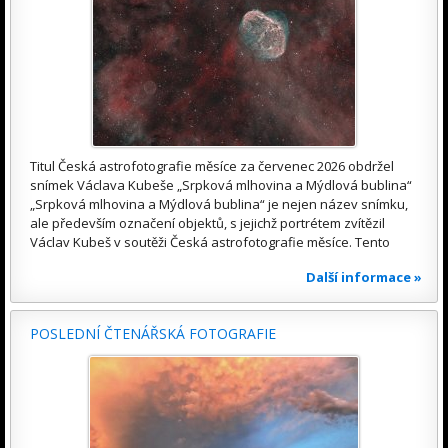
Titul Česká astrofotografie měsíce za červenec 2026 obdržel
snímek Václava Kubeše „Srpková mlhovina a Mýdlová bublina“
„Srpková mlhovina a Mýdlová bublina“ je nejen název snímku,
ale především označení objektů, s jejichž portrétem zvítězil
Václav Kubeš v soutěži Česká astrofotografie měsíce. Tento
Další informace »
POSLEDNÍ ČTENÁŘSKÁ FOTOGRAFIE