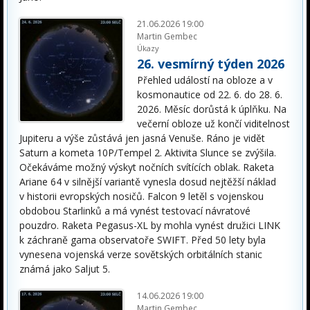
21.06.2026 19:00
Martin Gembec
Úkazy
26. vesmírný týden 2026
Přehled událostí na obloze a v
kosmonautice od 22. 6. do 28. 6.
2026. Měsíc dorůstá k úplňku. Na
večerní obloze už končí viditelnost
Jupiteru a výše zůstává jen jasná Venuše. Ráno je vidět
Saturn a kometa 10P/Tempel 2. Aktivita Slunce se zvýšila.
Očekáváme možný výskyt nočních svítících oblak. Raketa
Ariane 64 v silnější variantě vynesla dosud nejtěžší náklad
v historii evropských nosičů. Falcon 9 letěl s vojenskou
obdobou Starlinků a má vynést testovací návratové
pouzdro. Raketa Pegasus-XL by mohla vynést družici LINK
k záchraně gama observatoře SWIFT. Před 50 lety byla
vynesena vojenská verze sovětských orbitálních stanic
známá jako Saljut 5.
14.06.2026 19:00
Martin Gembec