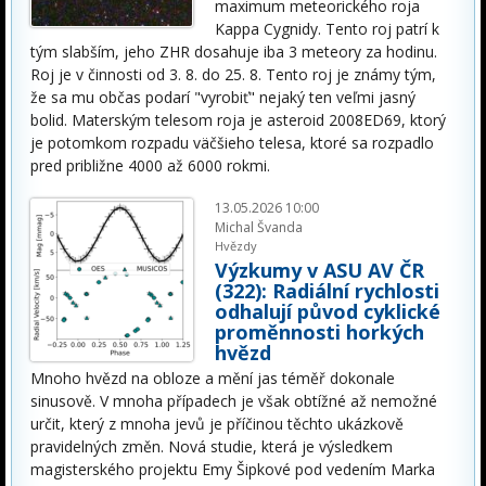
maximum meteorického roja
Kappa Cygnidy. Tento roj patrí k
tým slabším, jeho ZHR dosahuje iba 3 meteory za hodinu.
Roj je v činnosti od 3. 8. do 25. 8. Tento roj je známy tým,
že sa mu občas podarí "vyrobiť" nejaký ten veľmi jasný
bolid. Materským telesom roja je asteroid 2008ED69, ktorý
je potomkom rozpadu väčšieho telesa, ktoré sa rozpadlo
pred približne 4000 až 6000 rokmi.
13.05.2026 10:00
Michal Švanda
Hvězdy
Výzkumy v ASU AV ČR
(322): Radiální rychlosti
odhalují původ cyklické
proměnnosti horkých
hvězd
Mnoho hvězd na obloze a mění jas téměř dokonale
sinusově. V mnoha případech je však obtížné až nemožné
určit, který z mnoha jevů je příčinou těchto ukázkově
pravidelných změn. Nová studie, která je výsledkem
magisterského projektu Emy Šipkové pod vedením Marka