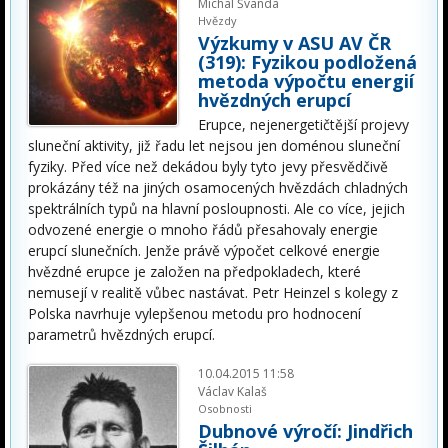
Michal Švanda
Hvězdy
Výzkumy v ASU AV ČR
(319): Fyzikou podložená
metoda výpočtu energií
hvězdných erupcí
Erupce, nejenergetičtější projevy
sluneční aktivity, již řadu let nejsou jen doménou sluneční
fyziky. Před více než dekádou byly tyto jevy přesvědčivě
prokázány též na jiných osamocených hvězdách chladných
spektrálních typů na hlavní posloupnosti. Ale co více, jejich
odvozené energie o mnoho řádů přesahovaly energie
erupcí slunečních. Jenže právě výpočet celkové energie
hvězdné erupce je založen na předpokladech, které
nemusejí v realitě vůbec nastávat. Petr Heinzel s kolegy z
Polska navrhuje vylepšenou metodu pro hodnocení
parametrů hvězdných erupcí.
10.04.2015 11:58
Václav Kalaš
Osobnosti
Dubnové výročí: Jindřich