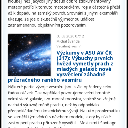
hlouběji než jakýkoli jiný dosud dobře zdokumentovaný
meteor patřící k tomuto meteorickému roji a částečně přežil
až k dopadu na zemský povrch. Srovnání s jinými exempláři
ukazuje, že jde o skutečně výjimečnou událost
zaznamenanou objektivními pozorováními.
05.03.2026 07:12
Michal Švanda
Vzdálený vesmír
Výzkumy v ASU AV ČR
(317): Výbuchy prvních
hvězd vymetly prach z
mladých galaxií: nové
vysvětlení záhadně
průzračného raného vesmíru
Některé partie vývoje vesmíru jsou stále opředeny celou
řadou otázek. Tak například pozorujeme velmi hmotné
velmi staré galaxie, tzv. modrá monstra, v nichž se zřejmě
nachází výrazně méně prachu, než by odpovídalo
předpokládanému kosmickému vývoji. Na tuto problematiku
se zaměřil tým vědců s návrhem modelu, který by nízké
zastoupení prachu přirozeně vysvětlil. Mezi nimi i Santiago