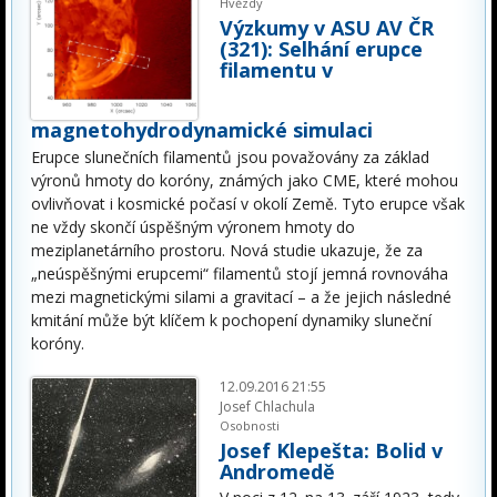
Hvězdy
Výzkumy v ASU AV ČR
(321): Selhání erupce
filamentu v
magnetohydrodynamické simulaci
Erupce slunečních filamentů jsou považovány za základ
výronů hmoty do koróny, známých jako CME, které mohou
ovlivňovat i kosmické počasí v okolí Země. Tyto erupce však
ne vždy skončí úspěšným výronem hmoty do
meziplanetárního prostoru. Nová studie ukazuje, že za
„neúspěšnými erupcemi“ filamentů stojí jemná rovnováha
mezi magnetickými silami a gravitací – a že jejich následné
kmitání může být klíčem k pochopení dynamiky sluneční
koróny.
12.09.2016 21:55
Josef Chlachula
Osobnosti
Josef Klepešta: Bolid v
Andromedě