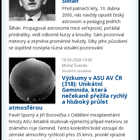
Šilhán
Před patnácti lety, 10. dubna
2000, nás navždy opustil český
astronom a pedagog Jindřich
Šilhán. Propagoval astronomii mezi veřejností, pořádal
přednášky, vedl odborné kurzy a kroužky. Sám pozoroval
meteory a zejména proměnné hvězdy. Díky jeho působení
se úspěšně rozvíjela různá vizuální pozorování.
18.03.2026 10:00
Michal Švanda
Sluneční soustava
Výzkumy v ASU AV ČR
(318): Unikátní
Geminida, která
nečekaně přežila rychlý
a hluboký průlet
atmosférou
Pavel Spurný a Jiří Borovička z Oddělení meziplanetární
hmoty ASU detailně studovali výjimečný případ meteoru ze
známého roje Geminid. Tento konkrétní bolid vstoupil do
zemské atmosféry rychlostí přes 35 km/s, pronikl výrazně