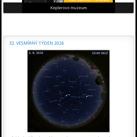
Keplerovo muzeum
32. VESMÍRNÝ TÝDEN 2026