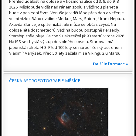
Přehled událostí na obloze a v kosmonautice od 3. 8. do 9. 8.
2026. Měsíc bude vidět nad ránem spolu s většinou planet a
bude v poslední čtvrti. Venuše je vidět lépe přes den a večer je
velmi nízko. Ráno uvidíme Merkur, Mars, Saturn, Uran i Neptun.
Aktivita Slunce je spíše nízká, ale může se občas zvýšit. Na
obloze létá dost meteorů, většina budou postupně Perseidy.
Starship stále pluje, Falcon 9 uskutečnil již 90 startů v roce 2026.
Na ISS se chystá výstup do volného kosmu. Startovat má
japonská raketa H-3. Před 100 lety se narodil český astronom
Vladimír Vanýsek. Před 50 lety začala mise Vikingu 2 u Marsu.
Další informace »
ČESKÁ ASTROFOTOGRAFIE MĚSÍCE