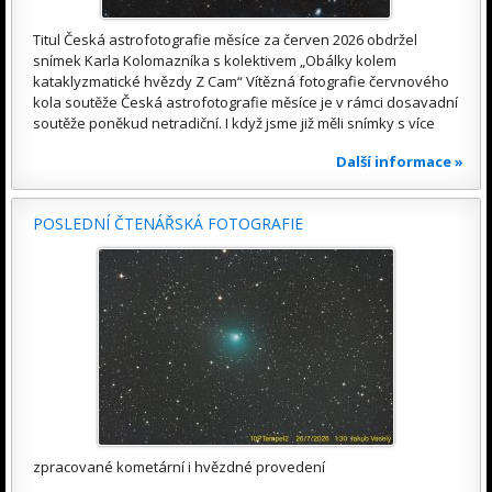
Titul Česká astrofotografie měsíce za červen 2026 obdržel
snímek Karla Kolomazníka s kolektivem „Obálky kolem
kataklyzmatické hvězdy Z Cam“ Vítězná fotografie červnového
kola soutěže Česká astrofotografie měsíce je v rámci dosavadní
soutěže poněkud netradiční. I když jsme již měli snímky s více
Další informace »
POSLEDNÍ ČTENÁŘSKÁ FOTOGRAFIE
zpracované kometární i hvězdné provedení