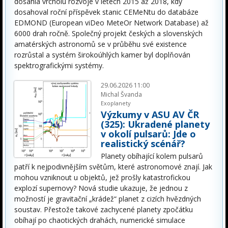
dosáhla vrcholu rozvoje v letech 2015 až 2018, kdy
dosahoval roční příspěvek stanic CEMeNtu do databáze
EDMOND (European viDeo MeteOr Network Database) až
6000 drah ročně. Společný projekt českých a slovenských
amatérských astronomů se v průběhu své existence
rozrůstal a systém širokoúhlých kamer byl doplňován
spektrografickými systémy.
29.06.2026 11:00
Michal Švanda
Exoplanety
Výzkumy v ASU AV ČR
(325): Ukradené planety
v okolí pulsarů: Jde o
realistický scénář?
Planety obíhající kolem pulsarů
patří k nejpodivnějším světům, které astronomové znají. Jak
mohou vzniknout u objektů, jež prošly katastrofickou
explozí supernovy? Nová studie ukazuje, že jednou z
možností je gravitační „krádež“ planet z cizích hvězdných
soustav. Přestože takové zachycené planety zpočátku
obíhají po chaotických drahách, numerické simulace