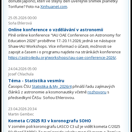
donutili Japonci, kteří ve stejný den uveřejnili snímek planetky
Torifune? Foto na
Xinhuanet.com
.
25.05.2026 00:00
Soňa Ehlerová
Online konference o vzdělávání v astronomii
Plně online konference "IAU OAE Conference on Astronomy for
Education 2026" proběhne 17.-20.11.2026; jedná se nástupce
Shaw-IAU Workshops. Více informací o účasti, možnosti se
zapojit a časem i o programu najdete na stránkách konference
https://astro4edu.org/workshops/iau-oae-conference-2026/
.
24.04.2026 05:00
Josef Chlachula
Téma - Statistika vesmíru
Časopis ČSU
Statistika & My 2026/4
přináší řadu zajímavých
článků z astronomie a kosmonautiky včetně
rozhovoru
s
předsedkyní ČASu Soňou Ehlerovou.
23.04.2026 20:34
Martin Gembec
Kometa C/2025 R3 v koronografu SOHO
V zorném poli koronografu LASCO C3 už je vidět kometa C/2025
R3 (PanSTARRS). Ta nyní projde jakoby mezi Sluncem a Zemí ve