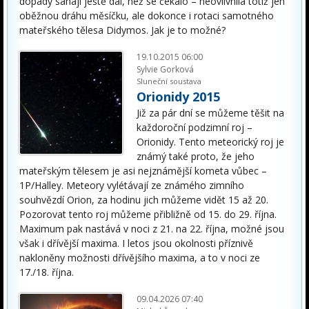
dopady sahají ještě dál, než se čekalo – neovlivnila totiž jen
oběžnou dráhu měsíčku, ale dokonce i rotaci samotného
mateřského tělesa Didymos. Jak je to možné?
19.10.2015 06:00
Sylvie Gorková
Sluneční soustava
Orionidy 2015
Již za pár dní se můžeme těšit na
každoroční podzimní roj –
Orionidy. Tento meteorický roj je
známý také proto, že jeho
mateřským tělesem je asi nejznámější kometa vůbec –
1P/Halley. Meteory vylétávají ze známého zimního
souhvězdí Orion, za hodinu jich můžeme vidět 15 až 20.
Pozorovat tento roj můžeme přibližně od 15. do 29. října.
Maximum pak nastává v noci z 21. na 22. října, možné jsou
však i dřívější maxima. I letos jsou okolnosti příznivě
nakloněny možnosti dřívějšího maxima, a to v noci ze
17./18. října.
09.04.2026 07:40