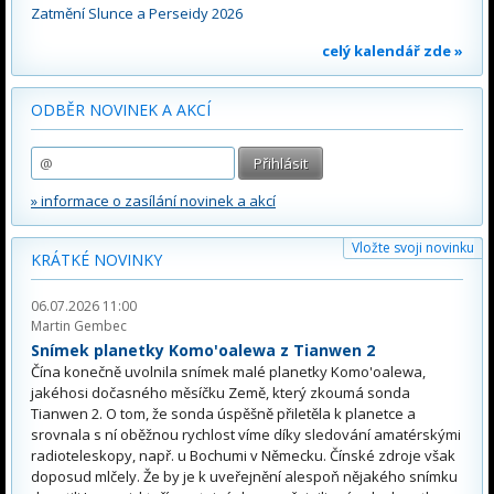
Zatmění Slunce a Perseidy 2026
celý kalendář zde »
ODBĚR NOVINEK A AKCÍ
» informace o zasílání novinek a akcí
Vložte svoji novinku
KRÁTKÉ NOVINKY
06.07.2026 11:00
Martin Gembec
Snímek planetky Komo'oalewa z Tianwen 2
Čína konečně uvolnila snímek malé planetky Komo'oalewa,
jakéhosi dočasného měsíčku Země, který zkoumá sonda
Tianwen 2. O tom, že sonda úspěšně přiletěla k planetce a
srovnala s ní oběžnou rychlost víme díky sledování amatérskými
radioteleskopy, např. u Bochumi v Německu. Čínské zdroje však
doposud mlčely. Že by je k uveřejnění alespoň nějakého snímku