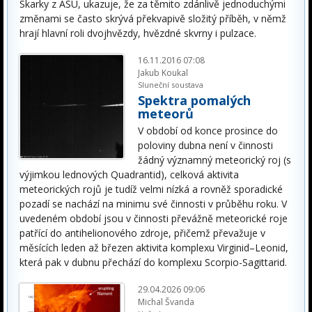
Skarky z ASU, ukazuje, že za těmito zdánlivě jednoduchými
změnami se často skrývá překvapivě složitý příběh, v němž
hrají hlavní roli dvojhvězdy, hvězdné skvrny i pulzace.
16.11.2016 07:08
Jakub Koukal
Sluneční soustava
Spektra pomalých
meteorů
V období od konce prosince do
poloviny dubna není v činnosti
žádný významný meteorický roj (s
výjimkou lednových Quadrantid), celková aktivita
meteorických rojů je tudíž velmi nízká a rovněž sporadické
pozadí se nachází na minimu své činnosti v průběhu roku. V
uvedeném období jsou v činnosti převážně meteorické roje
patřící do antihelionového zdroje, přičemž převažuje v
měsících leden až březen aktivita komplexu Virginid–Leonid,
která pak v dubnu přechází do komplexu Scorpio-Sagittarid.
29.04.2026 09:06
Michal Švanda