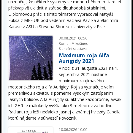
naznačují, že některé systémy se mohou během miliard let
překvapivě uklidnit a stát se dlouhodobě stabilními.
Diplomovou práci s tímto tématem vypracoval Matyáš
Fuksa z MFF UK pod vedením Václava Pavlíka a Vladimíra
Karase z ASU a Stevena Shorea z Univerzity v Pise.
30.08.2021 06:56
Roman Mikušinec
Sluneční soustava
Maximum roja Alfa
Aurigidy 2021
V noci z 31. augusta 2021 na 1.
septembra 2021 nastane
maximum zaujímavého
meteorického roja alfa Aurigidy. Roj sa vyznačuje veľmi
premenlivou aktivitou s pomerne vysokým zastúpením
jasných bolidov. Alfa Aurigidy sú aktívne každoročne, avšak
ich ZHR je málokedy vyššia ako 9 meteorov za hodinu.
Radiant roja leží neďaleko jasnej a známej hviezdy Capella,
ktorú nájdeme v súhvezdí Povozník.
10.06.2026 10:00