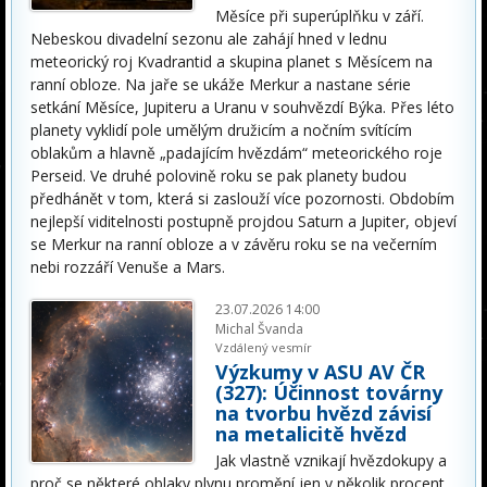
Měsíce při superúplňku v září.
Nebeskou divadelní sezonu ale zahájí hned v lednu
meteorický roj Kvadrantid a skupina planet s Měsícem na
ranní obloze. Na jaře se ukáže Merkur a nastane série
setkání Měsíce, Jupiteru a Uranu v souhvězdí Býka. Přes léto
planety vyklidí pole umělým družicím a nočním svítícím
oblakům a hlavně „padajícím hvězdám“ meteorického roje
Perseid. Ve druhé polovině roku se pak planety budou
předhánět v tom, která si zaslouží více pozornosti. Obdobím
nejlepší viditelnosti postupně projdou Saturn a Jupiter, objeví
se Merkur na ranní obloze a v závěru roku se na večerním
nebi rozzáří Venuše a Mars.
23.07.2026 14:00
Michal Švanda
Vzdálený vesmír
Výzkumy v ASU AV ČR
(327): Účinnost továrny
na tvorbu hvězd závisí
na metalicitě hvězd
Jak vlastně vznikají hvězdokupy a
proč se některé oblaky plynu promění jen v několik procent