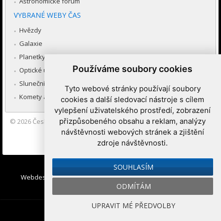
Astronomické fórum
VYBRANÉ WEBY ČAS
Hvězdy
Galaxie
Planetky
Používáme soubory cookies
Optické úkazy v atmosféře
Sluneční soustava
Tyto webové stránky používají soubory
Komety a meteory
cookies a další sledovací nástroje s cílem
vylepšení uživatelského prostředí, zobrazení
přizpůsobeného obsahu a reklam, analýzy
© 2026
Česká astronomická společnost
|
Hvězdárna a planetárium
Brno spolupracuje se serverem Astro.cz
návštěvnosti webových stránek a zjištění
zdroje návštěvnosti.
Nastavení cookies
SOUHLASÍM
Webdesign:
Medio interactive
, Redakční systém
Ibis CMS
:
ODMÍTÁM
WebConsult.cz
UPRAVIT MÉ PŘEDVOLBY