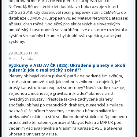
pozorování meteorů CEMeNt (Central European MetEor
NeTwork). Během těchto let dosáhla vrcholu rozvoje v letech
2015 až 2018, kdy dosahoval roční příspěvek stanic CEMeNtu do
databáze EDMOND (European viDeo MeteOr Network Database)
až 6000 drah ročně. Společný projekt českých a slovenských
amatérských astronomů se v průběhu své existence rozrůstal a
systém širokoúhlých kamer byl doplňován spektrografickými
systémy.
29.06.2026 11:00
Michal Švanda
Výzkumy v ASU AV ČR (325): Ukradené planety v okolí
pulsarů: Jde o realistický scénář?
Planety obíhající kolem pulsarů patří k nejpodivnějším světům,
které astronomové znají. Jak mohou vzniknout u objektů, jež
prošly katastrofickou explozí supernovy? Nová studie ukazuje,
že jednou z možností je gravitační „krádež“ planet z cizích
hvězdných soustav. Přestože takové zachycené planety
zpočátku obíhají po chaotických drahách, numerické simulace
naznačují, že některé systémy se mohou během miliard let
překvapivě uklidnit a stát se dlouhodobě stabilními. Diplomovou
práci s tímto tématem vypracoval Matyáš Fuksa z MFF UK pod
vedením Václava Pavlíka a Vladimíra Karase z ASU a Stevena
Shorea z Univerzity v Pise.