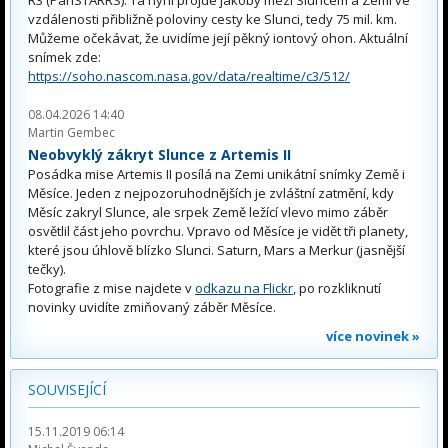
vzdálenosti přibližně poloviny cesty ke Slunci, tedy 75 mil. km.
Můžeme očekávat, že uvidíme její pěkný iontový ohon. Aktuální
snímek zde:
https://soho.nascom.nasa.gov/data/realtime/c3/512/
08.04.2026 14:40
Martin Gembec
Neobvyklý zákryt Slunce z Artemis II
Posádka mise Artemis II posílá na Zemi unikátní snímky Země i
Měsíce. Jeden z nejpozoruhodnějších je zvláštní zatmění, kdy
Měsíc zakryl Slunce, ale srpek Země ležící vlevo mimo záběr
osvětlil část jeho povrchu. Vpravo od Měsíce je vidět tři planety,
které jsou úhlově blízko Slunci. Saturn, Mars a Merkur (jasnější
tečky).
Fotografie z mise najdete v
odkazu na Flickr
, po rozkliknutí
novinky uvidíte zmiňovaný záběr Měsíce.
více novinek »
SOUVISEJÍCÍ
15.11.2019 06:14