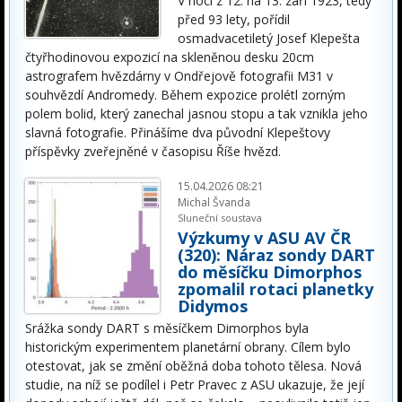
V noci z 12. na 13. září 1923, tedy
před 93 lety, pořídil
osmadvacetiletý Josef Klepešta
čtyřhodinovou expozicí na skleněnou desku 20cm
astrografem hvězdárny v Ondřejově fotografii M31 v
souhvězdí Andromedy. Během expozice prolétl zorným
polem bolid, který zanechal jasnou stopu a tak vznikla jeho
slavná fotografie. Přinášíme dva původní Klepeštovy
příspěvky zveřejněné v časopisu Říše hvězd.
15.04.2026 08:21
Michal Švanda
Sluneční soustava
Výzkumy v ASU AV ČR
(320): Náraz sondy DART
do měsíčku Dimorphos
zpomalil rotaci planetky
Didymos
Srážka sondy DART s měsíčkem Dimorphos byla
historickým experimentem planetární obrany. Cílem bylo
otestovat, jak se změní oběžná doba tohoto tělesa. Nová
studie, na níž se podílel i Petr Pravec z ASU ukazuje, že její