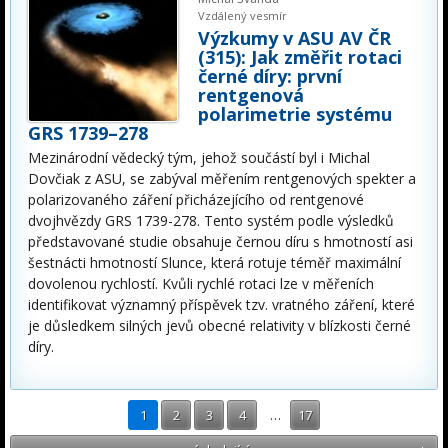
Vzdálený vesmír
Výzkumy v ASU AV ČR
(315): Jak změřit rotaci
černé díry: první
rentgenová
polarimetrie systému
GRS 1739–278
Mezinárodní vědecký tým, jehož součástí byl i Michal
Dovčiak z ASU, se zabýval měřením rentgenových spekter a
polarizovaného záření přicházejícího od rentgenové
dvojhvězdy GRS 1739-278. Tento systém podle výsledků
představované studie obsahuje černou díru s hmotností asi
šestnácti hmotností Slunce, která rotuje téměř maximální
dovolenou rychlostí. Kvůli rychlé rotaci lze v měřeních
identifikovat významný příspěvek tzv. vratného záření, které
je důsledkem silných jevů obecné relativity v blízkosti černé
díry.
1
2
3
4
…
17