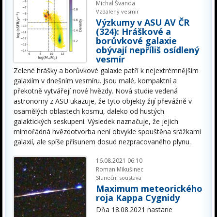
Michal Švanda
Vzdálený vesmír
Výzkumy v ASU AV ČR
(324): Hráškové a
borůvkové galaxie
obývají nepříliš osídlený
vesmír
Zelené hrášky a borůvkové galaxie patří k nejextrémnějším
galaxiím v dnešním vesmíru. Jsou malé, kompaktní a
překotně vytvářejí nové hvězdy. Nová studie vedená
astronomy z ASU ukazuje, že tyto objekty žijí převážně v
osamělých oblastech kosmu, daleko od hustých
galaktických seskupení. Výsledek naznačuje, že jejich
mimořádná hvězdotvorba není obvykle spouštěna srážkami
galaxií, ale spíše přísunem dosud nezpracovaného plynu.
16.08.2021 06:10
Roman Mikušinec
Sluneční soustava
Maximum meteorického
roja Kappa Cygnidy
Dňa 18.08.2021 nastane