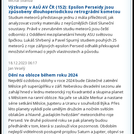
Michal Švanda
Výzkumy v AsÚ AV ČR (152): Epsilon Perseidy jsou
způsobeny dlouhoperiodickou retrográdní kometou
Studium meteorů představuje jednu z mála příležitostí, jak
analyzovat vzorky materiálu z nejrůznějších částí Sluneční
soustavy. Právě v zevrubném studiu meteorů jsou čeští
odborníci z Oddělení meziplanetární hmoty ASU světovou
špičkou. Lukáš Shrbený a Pavel Spurný studiem pouhých 25
meteorů z roje zářijových epsilon Perseid odhalili překvapivé
množství informací o jejich vlastnostech a původu.
18.12.2023 06:17
Jan Veselý
Dění na obloze během roku 2024
Největší ozdobou oblohy v roce 2024 bude částečné zatmění
Měsíce při superúplňku v září. Nebeskou divadelní sezonu ale
zahájí hned v lednu meteorický roj Kvadrantid a skupina planet
s Měsícem na ranní obloze. Na jaře se ukáže Merkur a nastane
série setkání Měsíce, Jupiteru a Uranu v souhvězdí Býka. Přes
léto planety vyklidí pole umělým družicím a nočním svítícím
oblakům a hlavně „padajícím hvězdám“ meteorického roje
Perseid. Ve druhé polovině roku se pak planety budou
předhánět v tom, která si zaslouží více pozornosti. Obdobím
nejlepší viditelnosti postupně projdou Saturn a Jupiter, objeví se