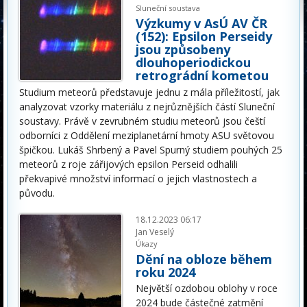
Sluneční soustava
Výzkumy v AsÚ AV ČR
(152): Epsilon Perseidy
jsou způsobeny
dlouhoperiodickou
retrográdní kometou
Studium meteorů představuje jednu z mála příležitostí, jak
analyzovat vzorky materiálu z nejrůznějších částí Sluneční
soustavy. Právě v zevrubném studiu meteorů jsou čeští
odborníci z Oddělení meziplanetární hmoty ASU světovou
špičkou. Lukáš Shrbený a Pavel Spurný studiem pouhých 25
meteorů z roje zářijových epsilon Perseid odhalili
překvapivé množství informací o jejich vlastnostech a
původu.
18.12.2023 06:17
Jan Veselý
Úkazy
Dění na obloze během
roku 2024
Největší ozdobou oblohy v roce
2024 bude částečné zatmění