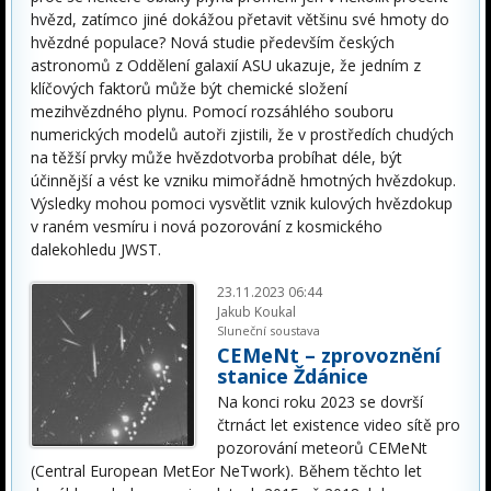
hvězd, zatímco jiné dokážou přetavit většinu své hmoty do
hvězdné populace? Nová studie především českých
astronomů z Oddělení galaxií ASU ukazuje, že jedním z
klíčových faktorů může být chemické složení
mezihvězdného plynu. Pomocí rozsáhlého souboru
numerických modelů autoři zjistili, že v prostředích chudých
na těžší prvky může hvězdotvorba probíhat déle, být
účinnější a vést ke vzniku mimořádně hmotných hvězdokup.
Výsledky mohou pomoci vysvětlit vznik kulových hvězdokup
v raném vesmíru i nová pozorování z kosmického
dalekohledu JWST.
23.11.2023 06:44
Jakub Koukal
Sluneční soustava
CEMeNt – zprovoznění
stanice Ždánice
Na konci roku 2023 se dovrší
čtrnáct let existence video sítě pro
pozorování meteorů CEMeNt
(Central European MetEor NeTwork). Během těchto let