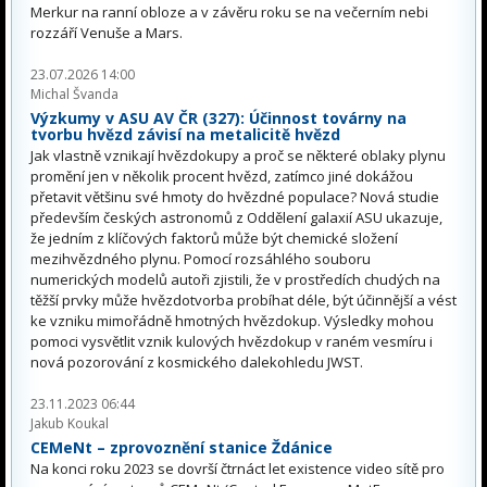
Merkur na ranní obloze a v závěru roku se na večerním nebi
rozzáří Venuše a Mars.
23.07.2026 14:00
Michal Švanda
Výzkumy v ASU AV ČR (327): Účinnost továrny na
tvorbu hvězd závisí na metalicitě hvězd
Jak vlastně vznikají hvězdokupy a proč se některé oblaky plynu
promění jen v několik procent hvězd, zatímco jiné dokážou
přetavit většinu své hmoty do hvězdné populace? Nová studie
především českých astronomů z Oddělení galaxií ASU ukazuje,
že jedním z klíčových faktorů může být chemické složení
mezihvězdného plynu. Pomocí rozsáhlého souboru
numerických modelů autoři zjistili, že v prostředích chudých na
těžší prvky může hvězdotvorba probíhat déle, být účinnější a vést
ke vzniku mimořádně hmotných hvězdokup. Výsledky mohou
pomoci vysvětlit vznik kulových hvězdokup v raném vesmíru i
nová pozorování z kosmického dalekohledu JWST.
23.11.2023 06:44
Jakub Koukal
CEMeNt – zprovoznění stanice Ždánice
Na konci roku 2023 se dovrší čtrnáct let existence video sítě pro