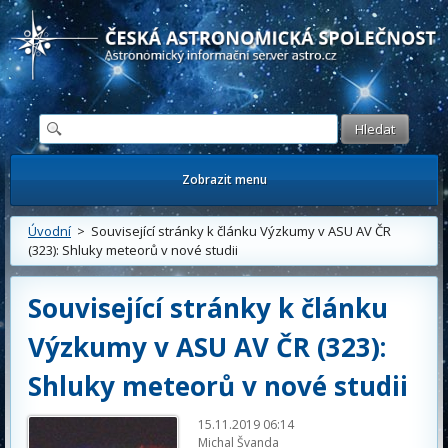
Česká astronomická společnost - Informační astronomický server
Zobrazit menu
Úvodní
> Související stránky k článku Výzkumy v ASU AV ČR
(323): Shluky meteorů v nové studii
Související stránky k článku
Výzkumy v ASU AV ČR (323):
Shluky meteorů v nové studii
15.11.2019 06:14
Michal Švanda