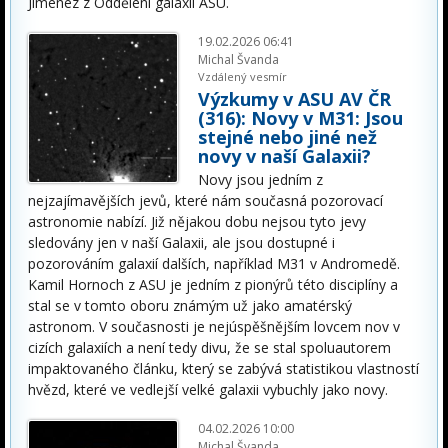
Jiménez z Oddělení galaxií ASU.
19.02.2026 06:41
Michal Švanda
Vzdálený vesmír
Výzkumy v ASU AV ČR
(316): Novy v M31: Jsou
stejné nebo jiné než
novy v naší Galaxii?
Novy jsou jedním z
nejzajímavějších jevů, které nám současná pozorovací
astronomie nabízí. Již nějakou dobu nejsou tyto jevy
sledovány jen v naší Galaxii, ale jsou dostupné i
pozorováním galaxií dalších, například M31 v Andromedě.
Kamil Hornoch z ASU je jedním z pionýrů této disciplíny a
stal se v tomto oboru známým už jako amatérský
astronom. V současnosti je nejúspěšnějším lovcem nov v
cizích galaxiích a není tedy divu, že se stal spoluautorem
impaktovaného článku, který se zabývá statistikou vlastností
hvězd, které ve vedlejší velké galaxii vybuchly jako novy.
04.02.2026 10:00
Michal Švanda