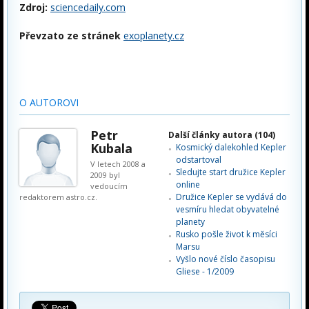
Zdroj:
sciencedaily.com
Převzato ze stránek
exoplanety.cz
O AUTOROVI
Petr
Další články autora (104)
Kubala
Kosmický dalekohled Kepler
odstartoval
V letech 2008 a
Sledujte start družice Kepler
2009 byl
online
vedoucím
Družice Kepler se vydává do
redaktorem astro.cz.
vesmíru hledat obyvatelné
planety
Rusko pošle život k měsíci
Marsu
Vyšlo nové číslo časopisu
Gliese - 1/2009