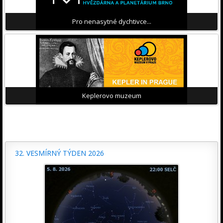
Pro nenasytné dychtivce...
Keplerovo muzeum
32. VESMÍRNÝ TÝDEN 2026