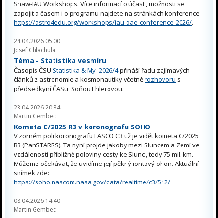
Shaw-IAU Workshops. Více informací o účasti, možnosti se
zapojit a časem i o programu najdete na stránkách konference
https://astro4edu.org/workshops/iau-oae-conference-2026/
.
24.04.2026 05:00
Josef Chlachula
Téma - Statistika vesmíru
Časopis ČSU
Statistika & My 2026/4
přináší řadu zajímavých
článků z astronomie a kosmonautiky včetně
rozhovoru
s
předsedkyní ČASu Soňou Ehlerovou.
23.04.2026 20:34
Martin Gembec
Kometa C/2025 R3 v koronografu SOHO
V zorném poli koronografu LASCO C3 už je vidět kometa C/2025
R3 (PanSTARRS). Ta nyní projde jakoby mezi Sluncem a Zemí ve
vzdálenosti přibližně poloviny cesty ke Slunci, tedy 75 mil. km.
Můžeme očekávat, že uvidíme její pěkný iontový ohon. Aktuální
snímek zde:
https://soho.nascom.nasa.gov/data/realtime/c3/512/
08.04.2026 14:40
Martin Gembec