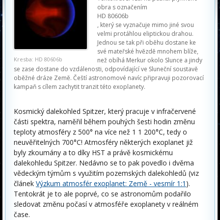
obra s označením
HD 80606b
, který se vyznačuje mimo jiné svou
velmi protáhlou eliptickou drahou.
Jednou se tak při oběhu dostane ke
své mateřské hvězdě mnohem blíže,
Kresba: HD 80606b
než obíhá Merkur okolo Slunce a jindy
se zase dostane do vzdálenosti, odpovídající ve Sluneční soustavě
oběžné dráze Země. Čeští astronomové navíc připravuji pozorovací
kampaň s cílem zachytit tranzit této exoplanety.
Kosmický dalekohled Spitzer, který pracuje v infračervené
části spektra, naměřil během pouhých šesti hodin změnu
teploty atmosféry z 500° na více než 1 1 200°C, tedy o
neuvěřitelných 700°C! Atmosféry některých exoplanet již
byly zkoumány a to díky HST a právě kosmickému
dalekohledu Spitzer. Nedávno se to pak povedlo i dvěma
vědeckým týmům s využitím pozemských dalekohledů (viz
článek
Výzkum atmosfér exoplanet: Země - vesmír 1:1
).
Tentokrát je to ale poprvé, co se astronomům podařilo
sledovat změnu počasí v atmosféře exoplanety v reálném
čase.