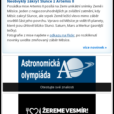
Neobvyklý zákryt Slunce z Artemis II
Posádka mise Artemis II posílá na Zemi unikátní snímky Země i
Měsíce. Jeden z nejpozoruhodnějších je zvláštní zatmění, kdy
Měsíc zakryl Slunce, ale srpek Země ležící vlevo mimo záběr
osvětlil část jeho povrchu. Vpravo od Měsíce je vidět tři planety,
které jsou úhlově blízko Slunci. Saturn, Mars a Merkur (jasnější
tečky).
Fotografie z mise najdete v
odkazu na Flickr
, po rozkliknutí
novinky uvidíte zmiňovaný záběr Měsíce.
více novinek »
Otestujte své znalosti