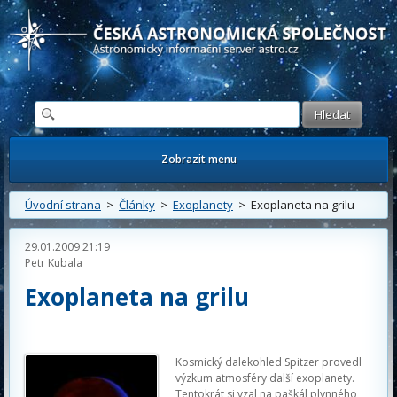
Česká astronomická společnost - Informační astronomický server
Zobrazit menu
Úvodní strana
>
Články
>
Exoplanety
> Exoplaneta na grilu
29.01.2009 21:19
Petr Kubala
Exoplaneta na grilu
Kosmický dalekohled Spitzer provedl
výzkum atmosféry další exoplanety.
Tentokrát si vzal na paškál plynného