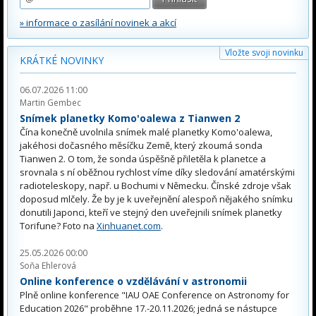
» informace o zasílání novinek a akcí
Vložte svoji novinku
KRÁTKÉ NOVINKY
06.07.2026 11:00
Martin Gembec
Snímek planetky Komo'oalewa z Tianwen 2
Čína konečně uvolnila snímek malé planetky Komo'oalewa,
jakéhosi dočasného měsíčku Země, který zkoumá sonda
Tianwen 2. O tom, že sonda úspěšně přiletěla k planetce a
srovnala s ní oběžnou rychlost víme díky sledování amatérskými
radioteleskopy, např. u Bochumi v Německu. Čínské zdroje však
doposud mlčely. Že by je k uveřejnění alespoň nějakého snímku
donutili Japonci, kteří ve stejný den uveřejnili snímek planetky
Torifune? Foto na
Xinhuanet.com
.
25.05.2026 00:00
Soňa Ehlerová
Online konference o vzdělávání v astronomii
Plně online konference "IAU OAE Conference on Astronomy for
Education 2026" proběhne 17.-20.11.2026; jedná se nástupce