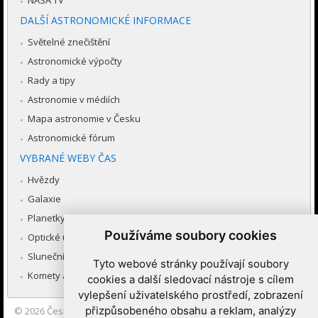
DALŠÍ ASTRONOMICKÉ INFORMACE
Světelné znečištění
Astronomické výpočty
Rady a tipy
Astronomie v médiích
Mapa astronomie v Česku
Astronomické fórum
VYBRANÉ WEBY ČAS
Hvězdy
Galaxie
Planetky
Používáme soubory cookies
Optické úkazy v atmosféře
Sluneční soustava
Tyto webové stránky používají soubory
Komety a meteory
cookies a další sledovací nástroje s cílem
vylepšení uživatelského prostředí, zobrazení
přizpůsobeného obsahu a reklam, analýzy
© 2026
Česká astronomická společnost
|
Hvězdárna a planetárium