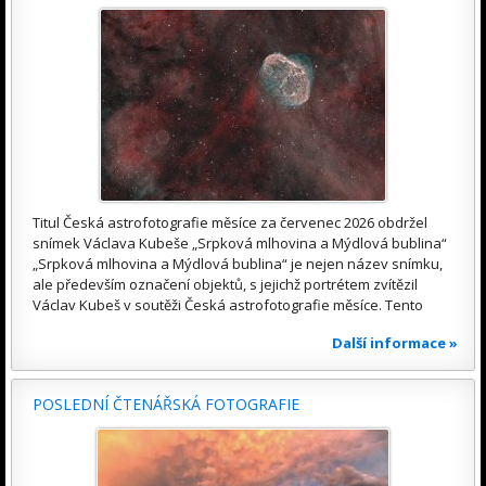
Titul Česká astrofotografie měsíce za červenec 2026 obdržel
snímek Václava Kubeše „Srpková mlhovina a Mýdlová bublina“
„Srpková mlhovina a Mýdlová bublina“ je nejen název snímku,
ale především označení objektů, s jejichž portrétem zvítězil
Václav Kubeš v soutěži Česká astrofotografie měsíce. Tento
Další informace »
POSLEDNÍ ČTENÁŘSKÁ FOTOGRAFIE