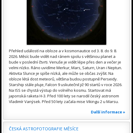
Přehled událostí na obloze a v kosmonautice od 3. 8. do 9. 8.
2026. Měsíc bude vidět nad ránem spolu s většinou planet a
bude v poslední čtvrti. Venuše je vidět lépe přes den a večer je
velmi nízko. Ráno uvidíme Merkur, Mars, Saturn, Uran i Neptun.
Aktivita Slunce je spíše nízká, ale může se občas zvýšit. Na
obloze létá dost meteorů, většina budou postupně Perseidy.
Starship stále pluje, Falcon 9 uskutečnil již 90 startů v roce 2026.
Na ISS se chystá výstup do volného kosmu. Startovat má
japonská raketa H-3. Před 100 lety se narodil český astronom
Vladimír Vanýsek. Před 50 lety začala mise Vikingu 2 u Marsu.
Další informace »
ČESKÁ ASTROFOTOGRAFIE MĚSÍCE