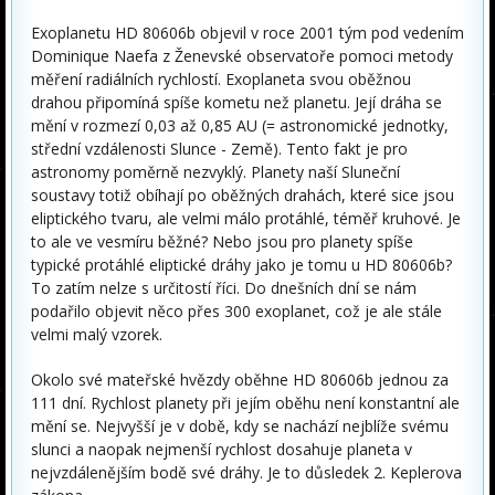
Exoplanetu HD 80606b objevil v roce 2001 tým pod vedením
Dominique Naefa z Ženevské observatoře pomoci metody
měření radiálních rychlostí. Exoplaneta svou oběžnou
drahou připomíná spíše kometu než planetu. Její dráha se
mění v rozmezí 0,03 až 0,85 AU (= astronomické jednotky,
střední vzdálenosti Slunce - Země). Tento fakt je pro
astronomy poměrně nezvyklý. Planety naší Sluneční
soustavy totiž obíhají po oběžných drahách, které sice jsou
eliptického tvaru, ale velmi málo protáhlé, téměř kruhové. Je
to ale ve vesmíru běžné? Nebo jsou pro planety spíše
typické protáhlé eliptické dráhy jako je tomu u HD 80606b?
To zatím nelze s určitostí říci. Do dnešních dní se nám
podařilo objevit něco přes 300 exoplanet, což je ale stále
velmi malý vzorek.
Okolo své mateřské hvězdy oběhne HD 80606b jednou za
111 dní. Rychlost planety při jejím oběhu není konstantní ale
mění se. Nejvyšší je v době, kdy se nachází nejblíže svému
slunci a naopak nejmenší rychlost dosahuje planeta v
nejvzdálenějším bodě své dráhy. Je to důsledek 2. Keplerova