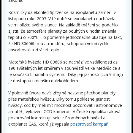
zákona.
Kosmický dalekohled Spitzer se na exoplanetu zaměřil v
listopadu roku 2007. V té době se exoplaneta nacházela
velmi blízko svého slunce. Na základě měření se podařilo
zjistit, že atmosféra planety za pouhých 6 hodin změnila
teplotu o 700°C! To poměrně jednoznačně ukazuje na fakt,
že HD 80606b má atmosféru, schopnou velmi rychle
absorbovat a ztrácet teplo.
Mateřská hvězda HD 80606 se nachází ve vzdálenosti asi
190 světelných let směrem v souhvězdí Velké Medvědice a
je součástí binárního systému. Díky její jasnosti (cca 9 mag)
je dostupná i menším dalekohledem.
V polovině února navíc zřejmě nastane přechod planety
přes mateřskou hvězdu. Díky tomu poklesne jasnost
hvězdy, což by měli mít možnost pozorovat i astronomové
amatéři, vybavení CCD kamerou. V České republika taková
pozorování koordinuje sekce Proměnných hvězd a
exoplanet ČAS, která již vypsala
pozorovací kampaň
.