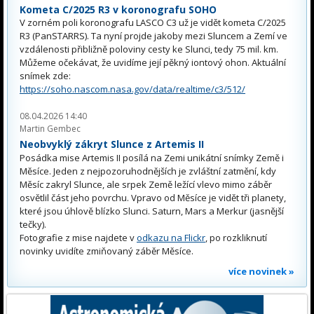
Kometa C/2025 R3 v koronografu SOHO
V zorném poli koronografu LASCO C3 už je vidět kometa C/2025
R3 (PanSTARRS). Ta nyní projde jakoby mezi Sluncem a Zemí ve
vzdálenosti přibližně poloviny cesty ke Slunci, tedy 75 mil. km.
Můžeme očekávat, že uvidíme její pěkný iontový ohon. Aktuální
snímek zde:
https://soho.nascom.nasa.gov/data/realtime/c3/512/
08.04.2026 14:40
Martin Gembec
Neobvyklý zákryt Slunce z Artemis II
Posádka mise Artemis II posílá na Zemi unikátní snímky Země i
Měsíce. Jeden z nejpozoruhodnějších je zvláštní zatmění, kdy
Měsíc zakryl Slunce, ale srpek Země ležící vlevo mimo záběr
osvětlil část jeho povrchu. Vpravo od Měsíce je vidět tři planety,
které jsou úhlově blízko Slunci. Saturn, Mars a Merkur (jasnější
tečky).
Fotografie z mise najdete v
odkazu na Flickr
, po rozkliknutí
novinky uvidíte zmiňovaný záběr Měsíce.
více novinek »