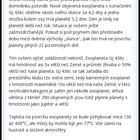
domněnku potvrdili. Nově objevená exoplaneta s označením
GJ 436c oběhne okolo svého slunce za 4,2 dny a jedna
otočka kolem osy trvá planetě 5,2 dne. Den je tedy na
planetě delší než rok. Situace je ovšem ještě
zašmodrchanější. Pokud si pod pojmem den představíte
dobu mezi dvěma východy „slunce“, pak ten trvá ne povrchu
planety plných 22 pozemských dní!
Tím ovšem výčet zvláštností nekončí. Exoplaneta GJ 436c
má hmotnost asi 5x větší než Země a průměr zhruba o 50%
větší než naše planeta. GJ 436c se tak zařadila do
prestižního klubu tzv. extra zemí, tedy kamenných exoplanet
s hmotností maximálně 10x větší než má naše Země. V této
neoficiální kategorii je zatím jen několik exoplanet, drtivá
většina z téměř 290 objevených jsou totiž plynné planety s
hmotnosti jako Jupiter a větší.
Teplota na povrchu exoplanety se bude pohybovat mezi 130
až 430°C, ale místy by mohla být jen 77°C. Vše závisí na
hustotě a složení atmosféry.