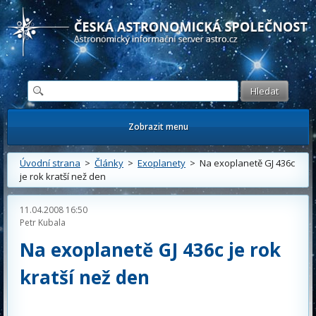
Česká astronomická společnost - Informační astronomický server
Zobrazit menu
Úvodní strana
>
Články
>
Exoplanety
> Na exoplanetě GJ 436c
je rok kratší než den
11.04.2008 16:50
Petr Kubala
Na exoplanetě GJ 436c je rok
kratší než den