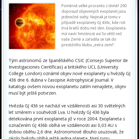
Poměrně velké procento z téměř 290
doposud objevených exoplanet jsou
jedinečné světy. Nejinak je tomu v
případě exoplanety GJ 436c, kde rok
trvá kratší dobu než den. Exoplaneta
má navíc hmotnost asi 5x větší než
naše Země a zařadila se tak do
prestižního klubu „extra zemí“.
Tým astronomů ze španělského CSIC (Consejo Superior de
Investigaciones Científicas) a britského UCL (University
College London) oznámil objev nové exoplanety u hvězdy GJ
436 dne 6. dubna v časopise Astrophysical Journal. V
katalogu ovšem novou exoplanetu zatím nenajdete, objev
musí být ještě potvrzen.
Hvězda GJ 436 se nachází ve vzdálenosti asi 30 světelných
let směrem v souhvězdí Lva. U hvězdy GJ 436 byla
detekována první exoplaneta již v roce 2004. Exoplaneta s
označením GJ 436b obíhá ve vzdálenosti asi 0,03 AU s
dobou oběhu 2,6 dne. Astronomové dlouho usuzovali, že
okolo hvězdy obíhá ještě jedna planeta. Nyní svou