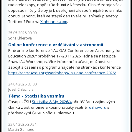
radioteleskopy, např. u Bochumi v Německu. Čínské zdroje však
doposud mlčely. Že by je k uveřejnění alespoň nějakého snímku
donutili Japonci, kteří ve stejný den uveřejnili snímek planetky
Torifune? Foto na
Xinhuanet.com
.
25.05.2026 00:00
Soňa Ehlerová
Online konference o vzdělávání v astronomii
Plně online konference "IAU OAE Conference on Astronomy for
Education 2026" proběhne 17.-20.11.2026; jedná se nástupce
Shaw-IAU Workshops. Více informací o účasti, možnosti se
zapojit a časem i o programu najdete na stránkách konference
https://astro4edu.org/workshops/iau-oae-conference-2026/
.
24.04.2026 05:00
Josef Chlachula
Téma - Statistika vesmíru
Časopis ČSU
Statistika & My 2026/4
přináší řadu zajímavých
článků z astronomie a kosmonautiky včetně
rozhovoru
s
předsedkyní ČASu Soňou Ehlerovou.
23.04.2026 20:34
Martin Gembec