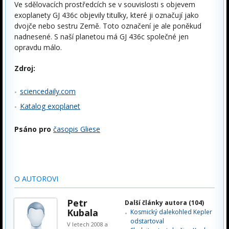
Ve sdělovacích prostředcích se v souvislosti s objevem
exoplanety GJ 436c objevily titulky, které ji označují jako
dvojče nebo sestru Země. Toto označení je ale poněkud
nadnesené. S naší planetou má GJ 436c společné jen
opravdu málo.
Zdroj:
sciencedaily.com
Katalog exoplanet
Psáno pro
časopis Gliese
O AUTOROVI
Petr
Další články autora (104)
Kubala
Kosmický dalekohled Kepler
odstartoval
V letech 2008 a