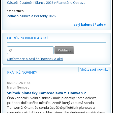
Částečné zatmění Slunce 2026 v Planetáriu Ostrava
12.08.2026
Zatmění Slunce a Perseidy 2026
celý kalendář zde »
ODBĚR NOVINEK A AKCÍ
» informace o zasílání novinek a akcí
Vložte svoji novinku
KRÁTKÉ NOVINKY
06.07.2026 11:00
Martin Gembec
Snímek planetky Komo'oalewa z Tianwen 2
Čína konečně uvolnila snímek malé planetky Komo'oalewa,
jakéhosi dočasného měsíčku Země, který zkoumá sonda
Tianwen 2. O tom, že sonda úspěšně přiletěla k planetce a
srovnala s ní oběžnou rychlost víme díky sledování amatérskými