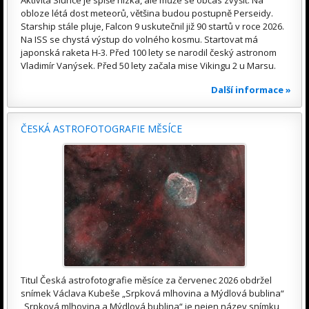
obloze létá dost meteorů, většina budou postupně Perseidy.
Starship stále pluje, Falcon 9 uskutečnil již 90 startů v roce 2026.
Na ISS se chystá výstup do volného kosmu. Startovat má
japonská raketa H-3. Před 100 lety se narodil český astronom
Vladimír Vanýsek. Před 50 lety začala mise Vikingu 2 u Marsu.
Další informace »
ČESKÁ ASTROFOTOGRAFIE MĚSÍCE
Titul Česká astrofotografie měsíce za červenec 2026 obdržel
snímek Václava Kubeše „Srpková mlhovina a Mýdlová bublina“
„Srpková mlhovina a Mýdlová bublina“ je nejen název snímku,