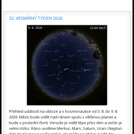
32. VESMÍRNÝ TÝDEN 2026
Přehled událostí na obloze a v kosmonautice od 3. 8. do 9. 8.
2026. Měsíc bude vidět nad ránem spolu s většinou planet a
bude v poslední čtvrti. Venuše je vidět lépe přes den a večer je
velmi nízko. Ráno uvidíme Merkur, Mars, Saturn, Uran i Neptun.
Aktivita Slunce je spíše nízká, ale může se občas zvýšit. Na