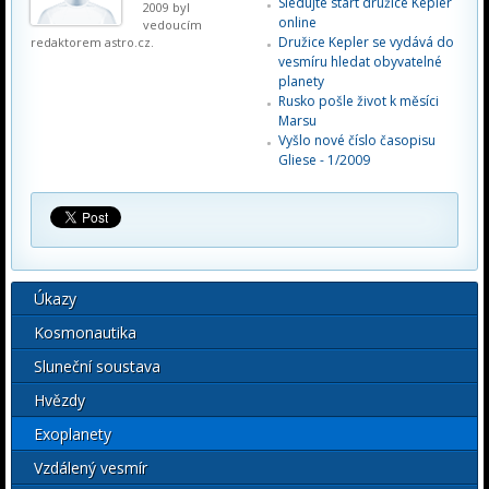
Sledujte start družice Kepler
2009 byl
online
vedoucím
Družice Kepler se vydává do
redaktorem astro.cz.
vesmíru hledat obyvatelné
planety
Rusko pošle život k měsíci
Marsu
Vyšlo nové číslo časopisu
Gliese - 1/2009
Úkazy
Kosmonautika
Sluneční soustava
Hvězdy
Exoplanety
Vzdálený vesmír