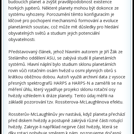
budoucích planet a zvýšit pravděpodobnost existence
horkých jupiterů. Některé planety mohou být dokonce ze
systému vyhozeny. Porozumění těmto konfiguracím je
klíčové pro pochopení mechanismů formování a evoluce
planetárních soustav, což může mít důsledky pro hledání
obyvatelných světů a studium jejich potenciální
obyvatelnosti.
Představovaný článek, jehož hlavním autorem je Jiří Žák ze
Stelárního oddělení ASU, se zabývá studií 8 planetárních
systémů. Hlavní náplní bylo studium sklonu planetárních
rovin vůči rotačním osám hvězd u osmi plynných obrů s
krátkou oběžnou dobou. Autoři využili archivní data z vysoce
přesných spektrografů HARPS a HARPS-N a zaměřili se na
měření úhlu, který vyjadřuje projekci sklonu rotační osy
hvězdy vzhledem k dráze planety. Tento údaj měřili na
základě pozorování tzv. Rossiterova-McLaughlinova efektu.
Rossiterův-McLaughlinův jev nastává, když planeta přechází
před diskem hvězdy a postupně zakrývá různé části rotující
hvězdy. Zakryje-li například nejprve část hvězdy, která se
díky rotaci pohybuje směrem k nám, pozorujeme dočasný