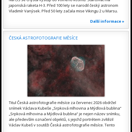
japonská raketa H-3. Před 100 lety se narodil český astronom
Vladimír Vanýsek. Před 50 lety začala mise Vikingu 2 u Marsu.
Další informace »
ČESKÁ ASTROFOTOGRAFIE MĚSÍCE
Titul Česká astrofotografie měsíce za červenec 2026 obdržel
snímek Václava Kubeše „Srpková mlhovina a Mýdlová bublina“
„Srpková mlhovina a Mýdlová bublina“ je nejen název snímku,
ale především označení objektů, s jejichž portrétem zvítězil
Václav Kubeš v soutěži Česká astrofotografie měsíce. Tento