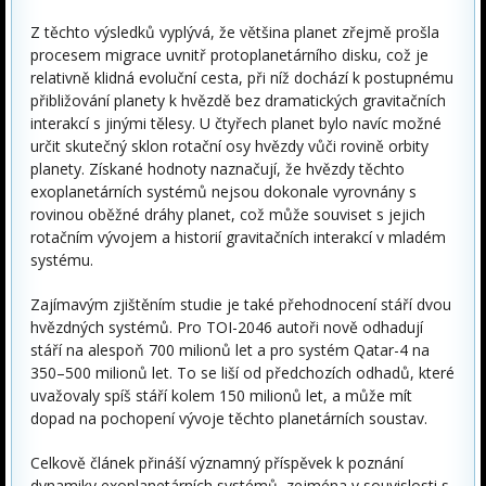
Z těchto výsledků vyplývá, že většina planet zřejmě prošla
procesem migrace uvnitř protoplanetárního disku, což je
relativně klidná evoluční cesta, při níž dochází k postupnému
přibližování planety k hvězdě bez dramatických gravitačních
interakcí s jinými tělesy. U čtyřech planet bylo navíc možné
určit skutečný sklon rotační osy hvězdy vůči rovině orbity
planety. Získané hodnoty naznačují, že hvězdy těchto
exoplanetárních systémů nejsou dokonale vyrovnány s
rovinou oběžné dráhy planet, což může souviset s jejich
rotačním vývojem a historií gravitačních interakcí v mladém
systému.
Zajímavým zjištěním studie je také přehodnocení stáří dvou
hvězdných systémů. Pro TOI-2046 autoři nově odhadují
stáří na alespoň 700 milionů let a pro systém Qatar-4 na
350–500 milionů let. To se liší od předchozích odhadů, které
uvažovaly spíš stáří kolem 150 milionů let, a může mít
dopad na pochopení vývoje těchto planetárních soustav.
Celkově článek přináší významný příspěvek k poznání
dynamiky exoplanetárních systémů, zejména v souvislosti s