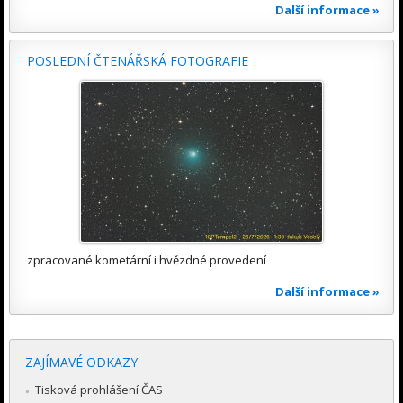
Další informace »
POSLEDNÍ ČTENÁŘSKÁ FOTOGRAFIE
zpracované kometární i hvězdné provedení
Další informace »
ZAJÍMAVÉ ODKAZY
Tisková prohlášení ČAS