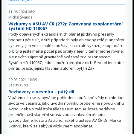
11.06.2024 06:21
Michal Švanda
Výzkumy v ASU AV ČR (272): Zarovnaný exoplanetární
systém HD 110067
Počty objevených extrasolárních planet již dávno přesáhly
hodnotu pěti tisíc, v 905 případech byly objeveny celé planetární
systémy. Jen velmi malé množství z nich ale vykazuje koplanární
orbity a ještě menší počet pak orbity nejen v téměř jedné rovině,
ale navíc vzájemně gravitačně svázané tzv. rezonancemi.
Systém HD 110067 je dost možná jedním z nich. Prvotní indikátor
přináší práce, jejímž hlavním autorem byl Jiří Žák.
29.03.2021 18:39
Václav Glos
Rozhovory o vesmíru – pátý díl
V pátém dílu se zabýváme pohledem současné vědy na hledání
života ve vesmíru. Jako úvodní novinku probereme novou knihu
Aviho Loeba o zvláštním tělese Oumuamua, které nedávno
proletělo naší sluneční soustavou a v hlavním tématu
vyzpovídáme hosta z Astronomického ústavu AV ČR Dr. Marka
Skarku, který se zabývá výzkumem exoplanet.