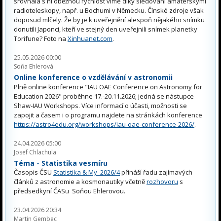
srovnala s ní oběžnou rychlost víme díky sledování amatérskými
radioteleskopy, např. u Bochumi v Německu. Čínské zdroje však
doposud mlčely. Že by je k uveřejnění alespoň nějakého snímku
donutili Japonci, kteří ve stejný den uveřejnili snímek planetky
Torifune? Foto na
Xinhuanet.com
.
25.05.2026 00:00
Soňa Ehlerová
Online konference o vzdělávání v astronomii
Plně online konference "IAU OAE Conference on Astronomy for
Education 2026" proběhne 17.-20.11.2026; jedná se nástupce
Shaw-IAU Workshops. Více informací o účasti, možnosti se
zapojit a časem i o programu najdete na stránkách konference
https://astro4edu.org/workshops/iau-oae-conference-2026/
.
24.04.2026 05:00
Josef Chlachula
Téma - Statistika vesmíru
Časopis ČSU
Statistika & My 2026/4
přináší řadu zajímavých
článků z astronomie a kosmonautiky včetně
rozhovoru
s
předsedkyní ČASu Soňou Ehlerovou.
23.04.2026 20:34
Martin Gembec