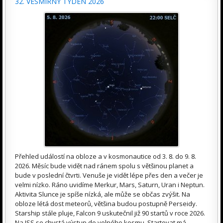
32. VESMÍRNÝ TÝDEN 2026
Přehled událostí na obloze a v kosmonautice od 3. 8. do 9. 8.
2026. Měsíc bude vidět nad ránem spolu s většinou planet a
bude v poslední čtvrti. Venuše je vidět lépe přes den a večer je
velmi nízko. Ráno uvidíme Merkur, Mars, Saturn, Uran i Neptun.
Aktivita Slunce je spíše nízká, ale může se občas zvýšit. Na
obloze létá dost meteorů, většina budou postupně Perseidy.
Starship stále pluje, Falcon 9 uskutečnil již 90 startů v roce 2026.
Na ISS se chystá výstup do volného kosmu. Startovat má