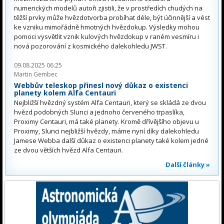
numerických modelů autoři zjistili, že v prostředích chudých na
těžší prvky může hvězdotvorba probíhat déle, být účinnější a vést
ke vzniku mimořádně hmotných hvězdokup. Výsledky mohou
pomoci vysvětlit vznik kulových hvězdokup v raném vesmíru i
nová pozorování z kosmického dalekohledu JWST.
09.08.2025 06:25
Martin Gembec
Webbův teleskop přinesl nový důkaz o existenci
planety kolem Alfa Centauri
Nejbližší hvězdný systém Alfa Centauri, který se skládá ze dvou
hvězd podobných Slunci a jednoho červeného trpaslíka,
Proximy Centauri, má také planety. Kromě dřívějšího objevu u
Proximy, Slunci nejbližší hvězdy, máme nyní díky dalekohledu
Jamese Webba další důkaz o existenci planety také kolem jedné
ze dvou větších hvězd Alfa Centauri.
Další články »