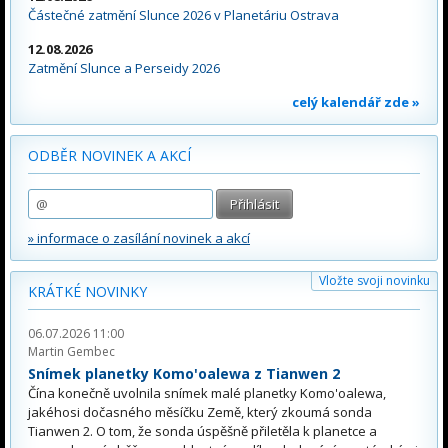
Částečné zatmění Slunce 2026 v Planetáriu Ostrava
12.08.2026
Zatmění Slunce a Perseidy 2026
celý kalendář zde »
ODBĚR NOVINEK A AKCÍ
» informace o zasílání novinek a akcí
Vložte svoji novinku
KRÁTKÉ NOVINKY
06.07.2026 11:00
Martin Gembec
Snímek planetky Komo'oalewa z Tianwen 2
Čína konečně uvolnila snímek malé planetky Komo'oalewa,
jakéhosi dočasného měsíčku Země, který zkoumá sonda
Tianwen 2. O tom, že sonda úspěšně přiletěla k planetce a