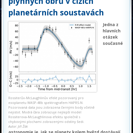
plynných obrů v cizích
planetárních soustavách
Jedna z
hlavních
otázek
současné
Rossiterův-McLaughlinův efekt pozorovaný pro
exoplanetu WASP-48b spektrografem HAPRS-N.
Pozorovaná data jsou zobrazena černými body včetně
nejistot. Modrá čára zobrazuje nejlepší model
Rossiterova-McLaughlinova efektu společně s
chybovými plochami zobrazenými odstíny šedi.
Autor: Jiří Žák
astronomie je, jak se planety kolem hvězd dostávají