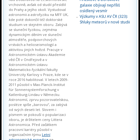
vrchovině, avšak od studií přesídlil
galaxie obývají nepříliš
do Prahy a jejího okolí. Vystudoval
osídlený vesmír
astronomii a astrofyziku na MFF UK,
Výzkumy v ASU AV ČR (323):
kde poté dokončil též doktorské
Shluky meteorů v nové studii
studium ve stejném oboru. Zabývá
se sluneční fyzikou, zejména
dynamickým děním ve sluneční
atmosféře, podpovrchových
vrstvách a helioseismologií a
aktivitou jiných hvězd. Pracuje v
Astronomickém ústavu Akademie
věd ČR v Ondřejově a v
Astronomickém ústavu
Matematicko-fyzikální fakulty
Univerzity Karlovy v Praze, kde se v
roce 2016 habilitoval. V letech 2009-
2011 působil v Max-Planck-Institut
für Sonnensystemforschung v
Katlenburg-Lindau v Německu.
Astronomií, zprvu pozorovatelskou,
posléze spíše „barovou“, za zabývá
od svých deseti let. Slovem i
písmem se pokouší o popularizaci
oboru, je držitelem ceny Littera
Astronomica. Před začátkem
pracovní kariéry působil v
organizačním týmu
Letní
astronomické expedice
na