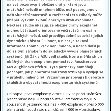
na své pozorované oběžné dráhy, které jsou
mateřské hvězdě mnohem blíže, než pozorujeme v
naší Sluneční soustavě. K rozřešení této záhady může
přispět výzkum sklonů oběžných drah exoplanet.
Některé studie ukazují, že oběžné dráhy exoplanet
mohou být různě orientované vůči rotačním osám
mateřských hvězd, což pravděpodobně souvisí s jejich
dynamickou historií. Planet, u nichž je taková
informace známa, však není mnoho, a každá další je
důležitým střípkem do skládačky vývoje planetárních
systémů. Jiří Žák z ASU vedl studii, která měřila sklon
oběžných drah exoplanet pomocí tzv. Rossiterova-
McLaughlinova efektu. Tyto poznatky pomáhají
pochopit, jak planetární soustavy vznikají a vyvíjejí se
v průběhu milionů let. Významně přispívají i k debatě o
stabilitě a obyvatelnosti exoplanetárních systémů.
Od objevu první exoplanety v roce 1992 se počet známých
planet mimo naši Sluneční soustavu dramaticky zvýšil. V
současnosti je známo více než 7 400 exoplanet v přes 5 000
planetárních soustavách, z nichž asi 1 000 je vícenásobných,