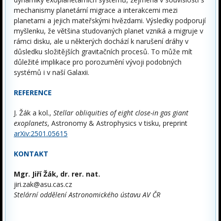
mechanismy planetární migrace a interakcemi mezi
planetami a jejich mateřskými hvězdami. Výsledky podporují
myšlenku, že většina studovaných planet vzniká a migruje v
rámci disku, ale u některých dochází k narušení dráhy v
důsledku složitějších gravitačních procesů. To může mít
důležité implikace pro porozumění vývoji podobných
systémů i v naší Galaxii.
REFERENCE
J. Žák a kol.,
Stellar obliquities of eight close-in gas giant
exoplanets
, Astronomy & Astrophysics v tisku, preprint
arXiv:2501.05615
KONTAKT
Mgr. Jiří Žák, dr. rer. nat.
jiri.zak@asu.cas.cz
Stelární oddělení Astronomického ústavu AV ČR