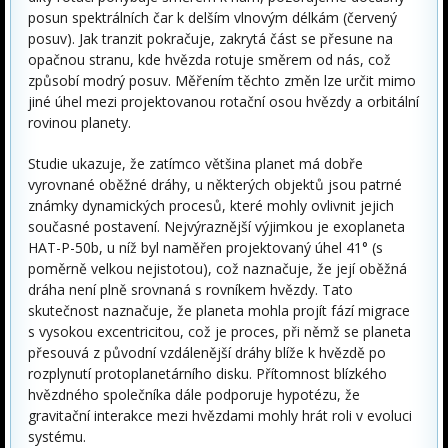
posun spektrálních čar k delším vlnovým délkám (červený
posuv). Jak tranzit pokračuje, zakrytá část se přesune na
opačnou stranu, kde hvězda rotuje směrem od nás, což
způsobí modrý posuv. Měřením těchto změn lze určit mimo
jiné úhel mezi projektovanou rotační osou hvězdy a orbitální
rovinou planety.
Studie ukazuje, že zatímco většina planet má dobře
vyrovnané oběžné dráhy, u některých objektů jsou patrné
známky dynamických procesů, které mohly ovlivnit jejich
současné postavení. Nejvýraznější výjimkou je exoplaneta
HAT-P-50b, u níž byl naměřen projektovaný úhel 41° (s
poměrně velkou nejistotou), což naznačuje, že její oběžná
dráha není plně srovnaná s rovníkem hvězdy. Tato
skutečnost naznačuje, že planeta mohla projít fází migrace
s vysokou excentricitou, což je proces, při němž se planeta
přesouvá z původní vzdálenější dráhy blíže k hvězdě po
rozplynutí protoplanetárního disku. Přítomnost blízkého
hvězdného společníka dále podporuje hypotézu, že
gravitační interakce mezi hvězdami mohly hrát roli v evoluci
systému.