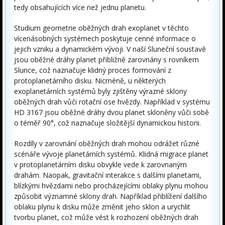
tedy obsahujících více než jednu planetu.
Studium geometrie oběžných drah exoplanet v těchto
vícenásobných systémech poskytuje cenné informace o
jejich vzniku a dynamickém vývoji. V naší Sluneční soustavě
jsou oběžné dráhy planet přibližně zarovnány s rovníkem
Slunce, což naznačuje klidný proces formování z
protoplanetárního disku. Nicméně, u některých
exoplanetárních systémů byly zjištěny výrazné sklony
oběžných drah vůči rotační ose hvězdy. Například v systému
HD 3167 jsou oběžné dráhy dvou planet skloněny vůči sobě
o téměř 90°, což naznačuje složitější dynamickou historii.
Rozdíly v zarovnání oběžných drah mohou odrážet různé
scénáře vývoje planetárních systémů. Klidná migrace planet
v protoplanetárním disku obvykle vede k zarovnaným
drahám. Naopak, gravitační interakce s dalšími planetami,
blízkými hvězdami nebo procházejícími oblaky plynu mohou
způsobit významné sklony drah. Například přiblížení dalšího
oblaku plynu k disku může změnit jeho sklon a urychlit
tvorbu planet, což může vést k rozhození oběžných drah