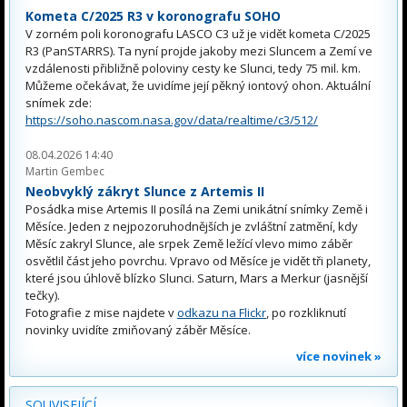
Kometa C/2025 R3 v koronografu SOHO
V zorném poli koronografu LASCO C3 už je vidět kometa C/2025
R3 (PanSTARRS). Ta nyní projde jakoby mezi Sluncem a Zemí ve
vzdálenosti přibližně poloviny cesty ke Slunci, tedy 75 mil. km.
Můžeme očekávat, že uvidíme její pěkný iontový ohon. Aktuální
snímek zde:
https://soho.nascom.nasa.gov/data/realtime/c3/512/
08.04.2026 14:40
Martin Gembec
Neobvyklý zákryt Slunce z Artemis II
Posádka mise Artemis II posílá na Zemi unikátní snímky Země i
Měsíce. Jeden z nejpozoruhodnějších je zvláštní zatmění, kdy
Měsíc zakryl Slunce, ale srpek Země ležící vlevo mimo záběr
osvětlil část jeho povrchu. Vpravo od Měsíce je vidět tři planety,
které jsou úhlově blízko Slunci. Saturn, Mars a Merkur (jasnější
tečky).
Fotografie z mise najdete v
odkazu na Flickr
, po rozkliknutí
novinky uvidíte zmiňovaný záběr Měsíce.
více novinek »
SOUVISEJÍCÍ