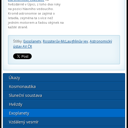
hvězdárně v Úpici, z toho dva roky
na pozici hlavního vedoucího.
Kromě astronomie se zajímá o
letadla, zejména ta s více než
jedním motorem a řadou okýnek na
každé straně.
Štítky:
Exoplanety
,
Rossiterův-McLaughlinův jev
,
Astronomický
ústav AV ČR
Úkazy
Kosmonautika
Sluneční soustava
Hvězdy
Exoplanety
Vzdálený vesmír