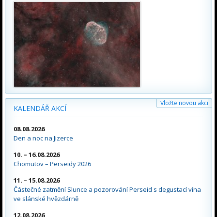
Vložte novou akci
KALENDÁŘ AKCÍ
08.08.2026
Den a noc na Jizerce
10. – 16.08.2026
Chomutov – Perseidy 2026
11. – 15.08.2026
Částečné zatmění Slunce a pozorování Perseid s degustací vína
ve slánské hvězdárně
12.08.2026