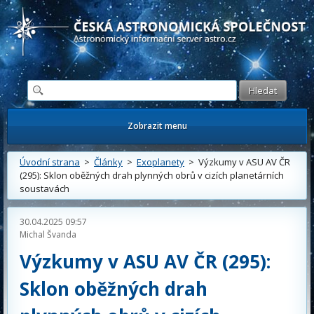
Česká astronomická společnost - Informační astronomický server
Zobrazit menu
Úvodní strana
>
Články
>
Exoplanety
> Výzkumy v ASU AV ČR
(295): Sklon oběžných drah plynných obrů v cizích planetárních
soustavách
30.04.2025 09:57
Michal Švanda
Výzkumy v ASU AV ČR (295):
Sklon oběžných drah