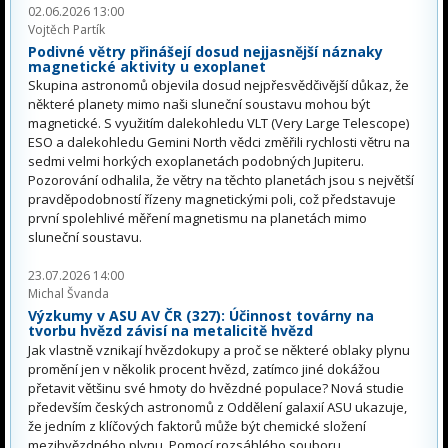
02.06.2026 13:00
Vojtěch Partík
Podivné větry přinášejí dosud nejjasnější náznaky
magnetické aktivity u exoplanet
Skupina astronomů objevila dosud nejpřesvědčivější důkaz, že
některé planety mimo naši sluneční soustavu mohou být
magnetické. S využitím dalekohledu VLT (Very Large Telescope)
ESO a dalekohledu Gemini North vědci změřili rychlosti větru na
sedmi velmi horkých exoplanetách podobných Jupiteru.
Pozorování odhalila, že větry na těchto planetách jsou s největší
pravděpodobností řízeny magnetickými poli, což představuje
první spolehlivé měření magnetismu na planetách mimo
sluneční soustavu.
23.07.2026 14:00
Michal Švanda
Výzkumy v ASU AV ČR (327): Účinnost továrny na
tvorbu hvězd závisí na metalicitě hvězd
Jak vlastně vznikají hvězdokupy a proč se některé oblaky plynu
promění jen v několik procent hvězd, zatímco jiné dokážou
přetavit většinu své hmoty do hvězdné populace? Nová studie
především českých astronomů z Oddělení galaxií ASU ukazuje,
že jedním z klíčových faktorů může být chemické složení
mezihvězdného plynu. Pomocí rozsáhlého souboru