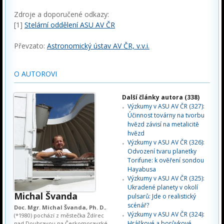
Zdroje a doporučené odkazy:
[1]
Stelární oddělení ASU AV ČR
Převzato:
Astronomický ústav AV ČR, v.v.i.
O AUTOROVI
Další články autora (338)
Výzkumy v ASU AV ČR (327):
Účinnost továrny na tvorbu
hvězd závisí na metalicitě
hvězd
Výzkumy v ASU AV ČR (326):
Odvození tvaru planetky
Torifune: k ověření sondou
Hayabusa
Výzkumy v ASU AV ČR (325):
Ukradené planety v okolí
Michal Švanda
pulsarů: Jde o realistický
scénář?
Doc. Mgr. Michal Švanda, Ph. D.
,
Výzkumy v ASU AV ČR (324):
(*1980) pochází z městečka Ždírec
Hráškové a borůvkové
nad Doubravou na Českomoravské