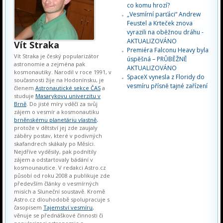
co komu hrozí?
„Vesmírní parťáci“ Andrew
Feustel a Krteček znova
vyrazili na oběžnou dráhu -
AKTUALIZOVÁNO
Vít Straka
Premiéra Falconu Heavy byla
Vít Straka je český popularizátor
úspěšná – PRŮBĚŽNĚ
astronomie a zejména pak
AKTUALIZOVÁNO
kosmonautiky. Narodil v roce 1991, v
SpaceX vynesla z Floridy do
současnosti žije na Hodonínsku, je
vesmíru přísně tajné zařízení
členem
Astronautické sekce ČAS
a
studuje
Masarykovu univerzitu v
Brně
. Do jisté míry vděčí za svůj
zájem o vesmír a kosmonautiku
brněnskému planetáriu vlastně
,
protože v dětství jej zde zaujaly
záběry postav, které v podivných
skafandrech skákaly po Měsíci.
Nejdříve vyděsily, pak podnítily
zájem a odstartovaly bádání v
kosmounautice. V redakci Astro.cz
působí od roku 2008 a publikuje zde
především články o vesmírných
misích a Sluneční soustavě. Kromě
Astro.cz dlouhodobě spolupracuje s
časopisem
Tajemství vesmíru
,
věnuje se přednáškové činnosti či