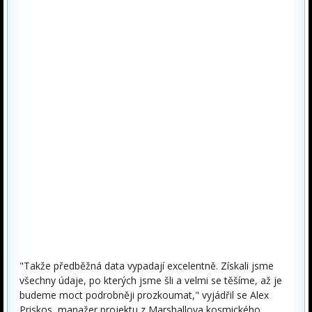
"Takže předběžná data vypadají excelentně. Získali jsme
všechny údaje, po kterých jsme šli a velmi se těšíme, až je
budeme moct podrobněji prozkoumat," vyjádřil se Alex
Priskos, manažer projektu z Marshallova kosmického