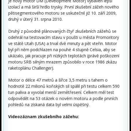
je nový motor DM (Development Motor) vybaven lepší
izolací a má širší hrdlo trysky. První zkušební zážeh nového
pětisegmentového motoru se uskutečnil již 10. září 2009,
druhý v úterý 31. srpna 2010.
Druhý z původně plánovaných čtyř zkušebních zážehů se
odehrál na testovacím stavu v poušti u města Promontory
ve státě Utah (USA) a trval dvě minuty a pět vteřin. Motor
byl při něm podchlazen na pouhé 4 stupně Celsia, aby se
ukázalo, jak pracuje při nízkých teplotách (právě poškození
motoru SRB silným mrazem způsobilo v roce 1986 zkázu
raketoplánu Challenger).
Motor o délce 47 metrů a šířce 3,5 metru s tahem o
hodnotě 22 milionů koňských sil spálil při testu celkem 590
tun paliva a vyvolal menší zemětřesení. Celkem měl test
odpovědět na 53 otázek o novém motoru a podle prvních
pohledů na získaná data byl velmi úspěšný.
Videozáznam zkušebního zážehu: