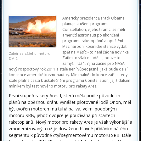
Americký prezident Barack Obama
plánuje zrušení programu
Constellation, v jehož rámci se měli
američtí astronauti po ukončení
programu raketoplánů a opuštění
Mezinárodní kosmické stanice vydat
zpět na Měsíc - to není žádná novinka.
Záběr ze zážehu motoru
Zatím to však neudělal, pouze to
DM-2
zamýšlí. Už 1. října začne pro NASA
nový rozpočtový rok 2011 a stále není vůbec jasné, jaká bude další
koncepce americké kosmonautiky. Minimálně do konce září je tedy
stále platná cesta k uskutečnění programu Constellation, jejíž dalším
milníkem byl test nového motoru pro rakety Ares.
První stupeň rakety Ares I, která měla podle původních
plánů na oběžnou dráhu vynášet pilotované lodě Orion, měl
být tvořen motorem na tuhá paliva, velmi podobným
motoru SRB, jehož dvojice je používána při startech
raketoplánů. Nový motor pro rakety Ares je však výkonější a
zmodernizovaný, což je dosaženo hlavně přidáním pátého
segmentu k původně čtyřsegmentovému motoru SRB. Dále