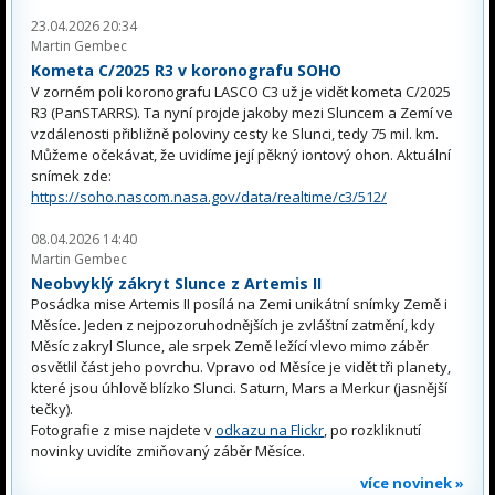
23.04.2026 20:34
Martin Gembec
Kometa C/2025 R3 v koronografu SOHO
V zorném poli koronografu LASCO C3 už je vidět kometa C/2025
R3 (PanSTARRS). Ta nyní projde jakoby mezi Sluncem a Zemí ve
vzdálenosti přibližně poloviny cesty ke Slunci, tedy 75 mil. km.
Můžeme očekávat, že uvidíme její pěkný iontový ohon. Aktuální
snímek zde:
https://soho.nascom.nasa.gov/data/realtime/c3/512/
08.04.2026 14:40
Martin Gembec
Neobvyklý zákryt Slunce z Artemis II
Posádka mise Artemis II posílá na Zemi unikátní snímky Země i
Měsíce. Jeden z nejpozoruhodnějších je zvláštní zatmění, kdy
Měsíc zakryl Slunce, ale srpek Země ležící vlevo mimo záběr
osvětlil část jeho povrchu. Vpravo od Měsíce je vidět tři planety,
které jsou úhlově blízko Slunci. Saturn, Mars a Merkur (jasnější
tečky).
Fotografie z mise najdete v
odkazu na Flickr
, po rozkliknutí
novinky uvidíte zmiňovaný záběr Měsíce.
více novinek »