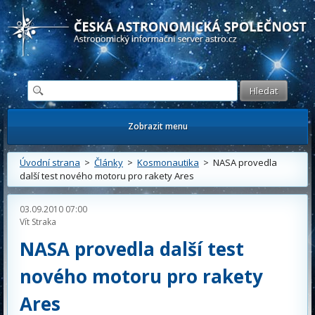
Česká astronomická společnost - Informační astronomický server
Zobrazit menu
Úvodní strana
>
Články
>
Kosmonautika
> NASA provedla
další test nového motoru pro rakety Ares
03.09.2010 07:00
Vít Straka
NASA provedla další test
nového motoru pro rakety
Ares