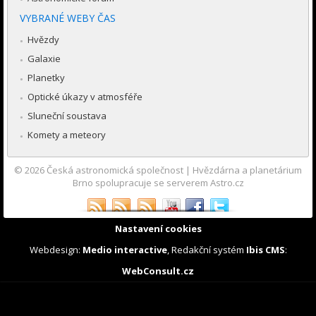
VYBRANÉ WEBY ČAS
Hvězdy
Galaxie
Planetky
Optické úkazy v atmosféře
Sluneční soustava
Komety a meteory
© 2026
Česká astronomická společnost
|
Hvězdárna a planetárium
Brno spolupracuje se serverem Astro.cz
Nastavení cookies
Webdesign:
Medio interactive
, Redakční systém
Ibis CMS
:
WebConsult.cz