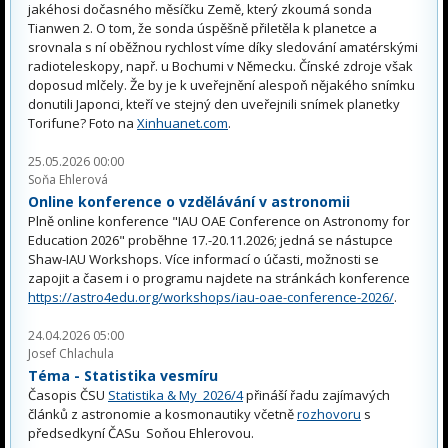
jakéhosi dočasného měsíčku Země, který zkoumá sonda
Tianwen 2. O tom, že sonda úspěšně přiletěla k planetce a
srovnala s ní oběžnou rychlost víme díky sledování amatérskými
radioteleskopy, např. u Bochumi v Německu. Čínské zdroje však
doposud mlčely. Že by je k uveřejnění alespoň nějakého snímku
donutili Japonci, kteří ve stejný den uveřejnili snímek planetky
Torifune? Foto na
Xinhuanet.com
.
25.05.2026 00:00
Soňa Ehlerová
Online konference o vzdělávání v astronomii
Plně online konference "IAU OAE Conference on Astronomy for
Education 2026" proběhne 17.-20.11.2026; jedná se nástupce
Shaw-IAU Workshops. Více informací o účasti, možnosti se
zapojit a časem i o programu najdete na stránkách konference
https://astro4edu.org/workshops/iau-oae-conference-2026/
.
24.04.2026 05:00
Josef Chlachula
Téma - Statistika vesmíru
Časopis ČSU
Statistika & My 2026/4
přináší řadu zajímavých
článků z astronomie a kosmonautiky včetně
rozhovoru
s
předsedkyní ČASu Soňou Ehlerovou.