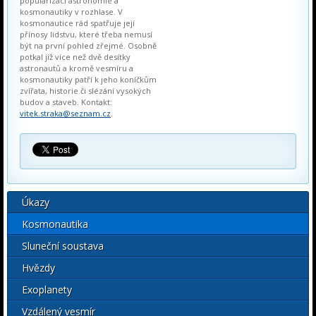
popularizaci astronomie a
kosmonautiky v rozhlase. V
kosmonautice rád spatřuje její
přínosy lidstvu, které třeba nemusí
být na první pohled zřejmé. Osobně
potkal již více než dvě desítky
astronautů a kromě vesmíru a
kosmonautiky patří k jeho koníčkům
zvířata, historie či slézání vysokých
budov a staveb. Kontakt:
vitek.straka@seznam.cz
.
Úkazy
Kosmonautika
Sluneční soustava
Hvězdy
Exoplanety
Vzdálený vesmír