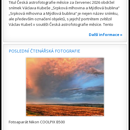
Titul Česká astrofotografie měsíce za červenec 2026 obdržel
snímek Václava Kubeše „Srpková mlhovina a Mýdlová bublina“
„Srpková mlhovina a Mýdlová bublina“ je nejen název snímku,
ale především označení objektů, s jejichž portrétem zvítězil
Václav Kubeš v soutěži Česká astrofotografie měsíce. Tento
Další informace »
POSLEDNÍ ČTENÁŘSKÁ FOTOGRAFIE
Fotoaparát Nikon COOLPIX B500