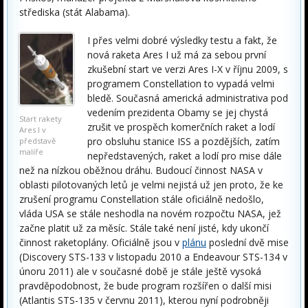
střediska (stát Alabama).
I přes velmi dobré výsledky testu a fakt, že
nová raketa Ares I už má za sebou první
zkušební start ve verzi Ares I-X v říjnu 2009, s
programem Constellation to vypadá velmi
bledě. Současná americká administrativa pod
vedením prezidenta Obamy se jej chystá
Start rakety
zrušit ve prospěch komerčních raket a lodí
Ares I v
pro obsluhu stanice ISS a pozdějších, zatím
představě
malíře
nepředstavených, raket a lodí pro mise dále
než na nízkou oběžnou dráhu. Budoucí činnost NASA v
oblasti pilotovaných letů je velmi nejistá už jen proto, že ke
zrušení programu Constellation stále oficiálně nedošlo,
vláda USA se stále neshodla na novém rozpočtu NASA, jež
začne platit už za měsíc. Stále také není jisté, kdy ukončí
činnost raketoplány. Oficiálně jsou v
plánu
poslední dvě mise
(Discovery STS-133 v listopadu 2010 a Endeavour STS-134 v
únoru 2011) ale v současné době je stále ještě vysoká
pravděpodobnost, že bude program rozšířen o další misi
(Atlantis STS-135 v červnu 2011), kterou nyní podrobněji