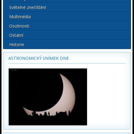
Světelné znečištění
Multimédia
Osobnosti
Ostatní
Historie
ASTRONOMICKÝ SNÍMEK DNE