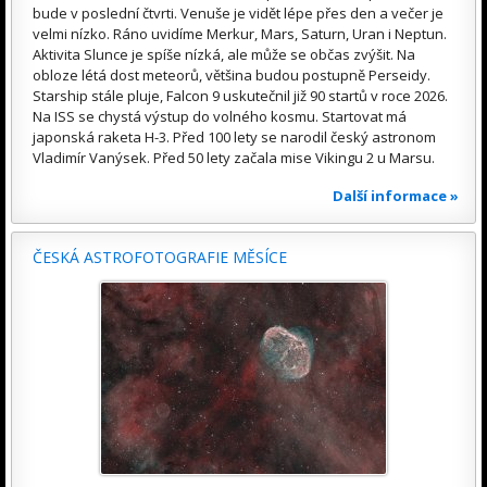
bude v poslední čtvrti. Venuše je vidět lépe přes den a večer je
velmi nízko. Ráno uvidíme Merkur, Mars, Saturn, Uran i Neptun.
Aktivita Slunce je spíše nízká, ale může se občas zvýšit. Na
obloze létá dost meteorů, většina budou postupně Perseidy.
Starship stále pluje, Falcon 9 uskutečnil již 90 startů v roce 2026.
Na ISS se chystá výstup do volného kosmu. Startovat má
japonská raketa H-3. Před 100 lety se narodil český astronom
Vladimír Vanýsek. Před 50 lety začala mise Vikingu 2 u Marsu.
Další informace »
ČESKÁ ASTROFOTOGRAFIE MĚSÍCE