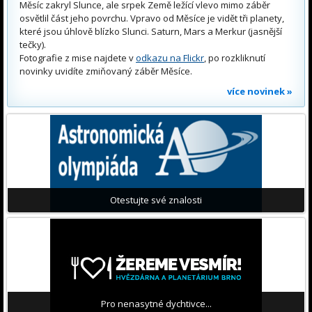
Měsíc zakryl Slunce, ale srpek Země ležící vlevo mimo záběr
osvětlil část jeho povrchu. Vpravo od Měsíce je vidět tři planety,
které jsou úhlově blízko Slunci. Saturn, Mars a Merkur (jasnější
tečky).
Fotografie z mise najdete v
odkazu na Flickr
, po rozkliknutí
novinky uvidíte zmiňovaný záběr Měsíce.
více novinek »
Otestujte své znalosti
Pro nenasytné dychtivce...