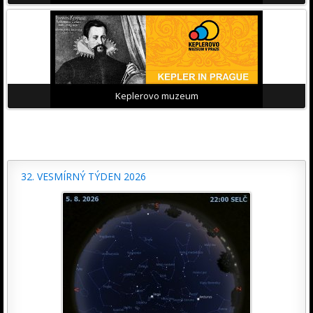
Keplerovo muzeum
32. VESMÍRNÝ TÝDEN 2026