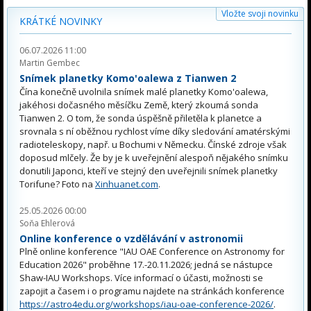
Vložte svoji novinku
KRÁTKÉ NOVINKY
06.07.2026 11:00
Martin Gembec
Snímek planetky Komo'oalewa z Tianwen 2
Čína konečně uvolnila snímek malé planetky Komo'oalewa,
jakéhosi dočasného měsíčku Země, který zkoumá sonda
Tianwen 2. O tom, že sonda úspěšně přiletěla k planetce a
srovnala s ní oběžnou rychlost víme díky sledování amatérskými
radioteleskopy, např. u Bochumi v Německu. Čínské zdroje však
doposud mlčely. Že by je k uveřejnění alespoň nějakého snímku
donutili Japonci, kteří ve stejný den uveřejnili snímek planetky
Torifune? Foto na
Xinhuanet.com
.
25.05.2026 00:00
Soňa Ehlerová
Online konference o vzdělávání v astronomii
Plně online konference "IAU OAE Conference on Astronomy for
Education 2026" proběhne 17.-20.11.2026; jedná se nástupce
Shaw-IAU Workshops. Více informací o účasti, možnosti se
zapojit a časem i o programu najdete na stránkách konference
https://astro4edu.org/workshops/iau-oae-conference-2026/
.