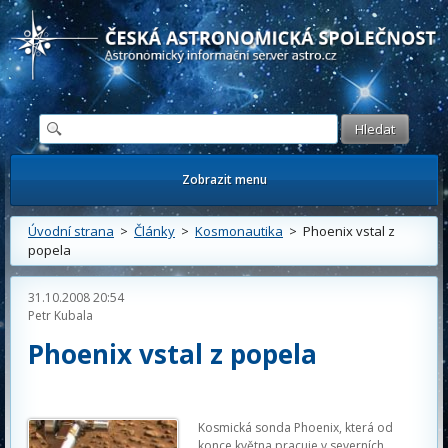
Česká astronomická společnost - Informační astronomický server
Zobrazit menu
Úvodní strana
>
Články
>
Kosmonautika
> Phoenix vstal z
popela
31.10.2008 20:54
Petr Kubala
Phoenix vstal z popela
Kosmická sonda Phoenix, která od
konce května pracuje v severních