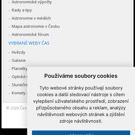
Astronomické výpočty
Rady a tipy
Astronomie v médiích
Mapa astronomie v Česku
Astronomické fórum
VYBRANÉ WEBY ČAS
Hvězdy
Galaxie
Planetky
Používáme soubory cookies
Optické úkazy v atmosféře
Sluneční soustava
Tyto webové stránky používají soubory
Komety a meteory
cookies a další sledovací nástroje s cílem
vylepšení uživatelského prostředí, zobrazení
přizpůsobeného obsahu a reklam, analýzy
© 2026
Česká astronomická společnost
|
Hvězdárna a planetárium
Brno spolupracuje se serverem Astro.cz
návštěvnosti webových stránek a zjištění
zdroje návštěvnosti.
Nastavení cookies