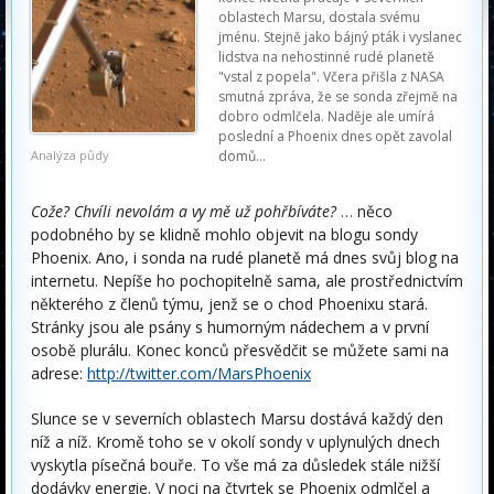
oblastech Marsu, dostala svému
jménu. Stejně jako bájný pták i vyslanec
lidstva na nehostinné rudé planetě
"vstal z popela". Včera přišla z NASA
smutná zpráva, že se sonda zřejmě na
dobro odmlčela. Naděje ale umírá
poslední a Phoenix dnes opět zavolal
Analýza půdy
domů…
Cože? Chvíli nevolám a vy mě už pohřbíváte?
… něco
podobného by se klidně mohlo objevit na blogu sondy
Phoenix. Ano, i sonda na rudé planetě má dnes svůj blog na
internetu. Nepíše ho pochopitelně sama, ale prostřednictvím
některého z členů týmu, jenž se o chod Phoenixu stará.
Stránky jsou ale psány s humorným nádechem a v první
osobě plurálu. Konec konců přesvědčit se můžete sami na
adrese:
http://twitter.com/MarsPhoenix
Slunce se v severních oblastech Marsu dostává každý den
níž a níž. Kromě toho se v okolí sondy v uplynulých dnech
vyskytla písečná bouře. To vše má za důsledek stále nižší
dodávky energie. V noci na čtvrtek se Phoenix odmlčel a