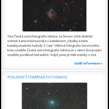
Titul Česká astrofotografie měsíce za červen 2026 obdržel
snímek Karla Kolomazníka s kolektivem „Obálky kolem
kataklyzmatické hvězdy Z Cam“ Vítězná fotografie červnového
kola soutěže Česká astrofotografie měsíce je v rámci dosavadní
soutěže poněkud netradiční. I když jsme již měli snímky s více
Další informace »
POSLEDNÍ ČTENÁŘSKÁ FOTOGRAFIE