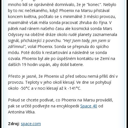
mnoho lidí se oprávněně domnívalo, že je "konec". Nebylo
by to nic nečekaného, když Phoenix na Marsu přistával
koncem května, počítalo se s minimálně 3 měsíci provozu,
maximálně však měla sonda pracovat zhruba do října. V
pátek nad ránem našeho času ale kosmická sonda Mars
Odyssey na oběžné dráze okolo rudé planety zaznamenala
signál, přicházející z povrchu.
"Hej! Jsem tady, jen jsem si
zdřímnul"
, volal Phoenix. Sonda se přepnula do spícího
módu. Poté došlo k restartování a následně se sonda
ozvala. Phoenix byl ale po úspěšném kontaktu se Zemí na
dalších 19 hodin uspán, aby dobil baterie.
Přesto je jasné, že Phoenix už před sebou nemá příliš dní v
provozu. Teploty v jeho okolí klesají. Ve dne se pohybují
okolo -50°C a v noci klesají až k -141°C.
Pokud se chcete podívat, co Phoenix na Marsu prováděl,
pak se určitě podívejte na encyklopedii
Space 40
od
Antonína Vítka.
Zdroj:
space.com