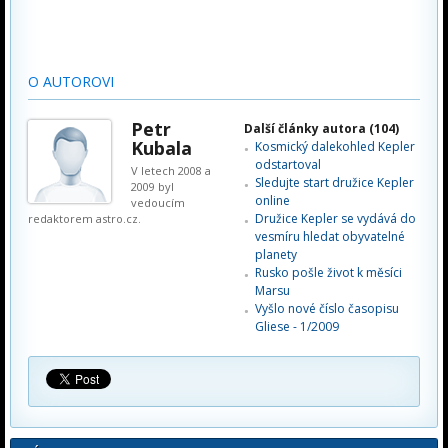
O AUTOROVI
Petr
Další články autora (104)
Kubala
Kosmický dalekohled Kepler
odstartoval
V letech 2008 a
Sledujte start družice Kepler
2009 byl
online
vedoucím
Družice Kepler se vydává do
redaktorem astro.cz.
vesmíru hledat obyvatelné
planety
Rusko pošle život k měsíci
Marsu
Vyšlo nové číslo časopisu
Gliese - 1/2009