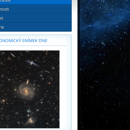
média
nosti
ní
rie
ONOMICKÝ SNÍMEK DNE