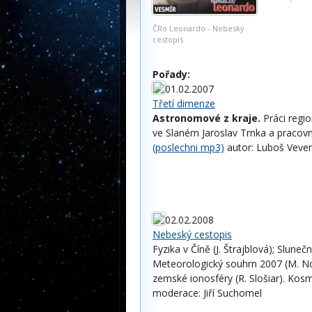
ČRo Leonardo - Nebeský
cestopis
Pořady:
01.02.2007
Třetí dimenze
Astronomové z kraje.
Práci regio
ve Slaném Jaroslav Trnka a pracovn
(poslechni mp3)
autor: Luboš Veve
02.02.2008
Nebeský cestopis
Fyzika v Číně (J. Štrajblová); Sluneč
Meteorologický souhrn 2007 (M. No
zemské ionosféry (R. Slošiar). Kos
moderace: Jiří Suchomel