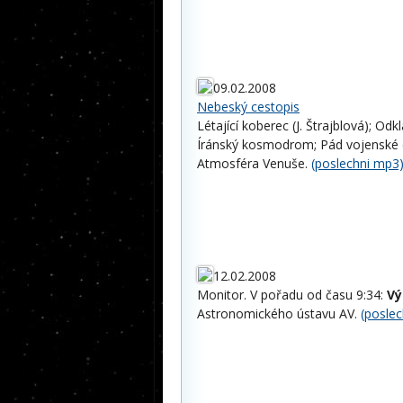
09.02.2008
Nebeský cestopis
Létající koberec (J. Štrajblová); Odk
Íránský kosmodrom; Pád vojenské dr
Atmosféra Venuše.
(poslechni mp3
12.02.2008
Monitor. V pořadu od času 9:34:
Vý
Astronomického ústavu AV.
(posle