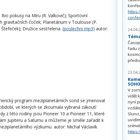
konfe
https:
); Bio pokusy na Miru (R. Valkovič); Sportovní
confe
 gravitačních čoček; Planetárium v Toulouse (P.
. Štefeček); Družice sestřelena.
(poslechni mp3)
autor:
24.04.
Téma 
Časop
řadu z
kosmo
předs
23.04.
Kome
SOH
V zorn
vidět 
í americký program meziplanetárních sond se jmenoval
nyní p
 období, ve kterých se zkoumala vybraná zákoutí
vzdále
dy z této rodiny jsou Pioneer 10 a Pioneer 11, které
Slunci
uvidím
tám Jupiteru a Saturnu a můžeme je směle zařadit k
sníme
ziplanetárního výzkumu. autor: Michal Václavík
https: