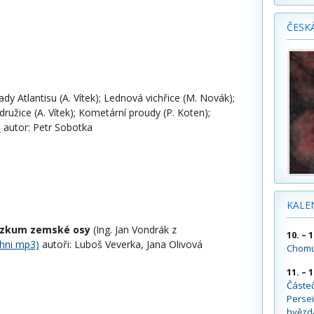
ČESK
lady Atlantisu (A. Vítek); Lednová vichřice (M. Novák);
užice (A. Vítek); Kometární proudy (P. Koten);
)
autor: Petr Sobotka
KALE
zkum zemské osy
(Ing. Jan Vondrák z
10. – 
chni mp3)
autoři: Luboš Veverka, Jana Olivová
Chomu
11. – 
Částe
Persei
hvězd