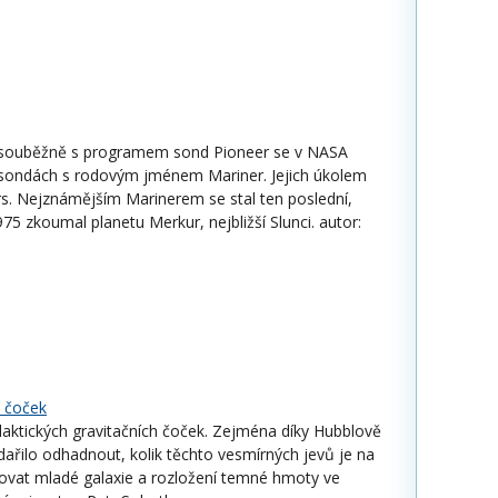
ěř souběžně s programem sond Pioneer se v NASA
 sondách s rodovým jménem Mariner. Jejich úkolem
s. Nejznámějším Marinerem se stal ten poslední,
975 zkoumal planetu Merkur, nejbližší Slunci. autor:
h čoček
aktických gravitačních čoček. Zejména díky Hubblově
ařilo odhadnout, kolik těchto vesmírných jevů je na
ovat mladé galaxie a rozložení temné hmoty ve