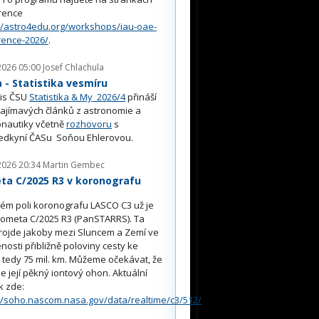
rence
//astro4edu.org/workshops/iau-oae-
rence-2026/
.
2026 05:00
Josef Chlachula
- Statistika vesmíru
is ČSU
Statistika & My 2026/4
přináší
ajímavých článků z astronomie a
nautiky včetně
rozhovoru
s
edkyní ČASu Soňou Ehlerovou.
2026 20:34
Martin Gembec
ta C/2025 R3 v koronografu
O
ém poli koronografu LASCO C3 už je
kometa C/2025 R3 (PanSTARRS). Ta
rojde jakoby mezi Sluncem a Zemí ve
nosti přibližně poloviny cesty ke
, tedy 75 mil. km. Můžeme očekávat, že
e její pěkný iontový ohon. Aktuální
k zde:
//soho.nascom.nasa.gov/data/realtime/c3/512/