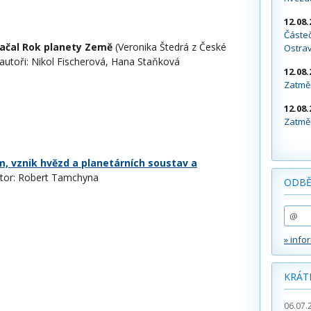
12.08.
Částeč
ačal Rok planety Země
(Veronika Štedrá z České
Ostra
autoři: Nikol Fischerová, Hana Staňková
12.08.
Zatměn
12.08.
Zatměn
m, vznik hvězd a planetárních soustav a
tor: Robert Tamchyna
ODBĚ
» info
KRÁT
06.07.