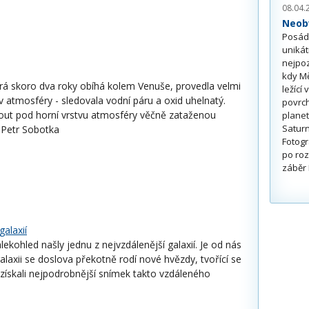
08.04.
Neobv
Posádk
unikát
nejpoz
kdy Mě
rá skoro dva roky obíhá kolem Venuše, provedla velmi
ležící
 atmosféry - sledovala vodní páru a oxid uhelnatý.
povrch
nout pod horní vrstvu atmosféry věčně zataženou
planet
Saturn
 Petr Sobotka
Fotogr
po roz
záběr 
alaxií
ekohled našly jednu z nejvzdálenější galaxií. Je od nás
galaxii se doslova překotně rodí nové hvězdy, tvořící se
získali nejpodrobnější snímek takto vzdáleného