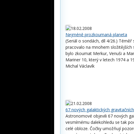
18.02.2008
Nejméně prozkoumaná planeta
(Seriál o sondách, díl 4/26.) Tém
pracovalo na mnohem složitějších
bylo zkoumat Merkur, Venuši a Mar
Mariner 10, který v letech 1974 a 1
Michal Václavík
21.02.2008
67 nových galaktických gravitačníc
Astronomové objevili 67 nových gal
vesmírnému dalekohledu se tak pod
celé obloze. Čočky umožňují pozor