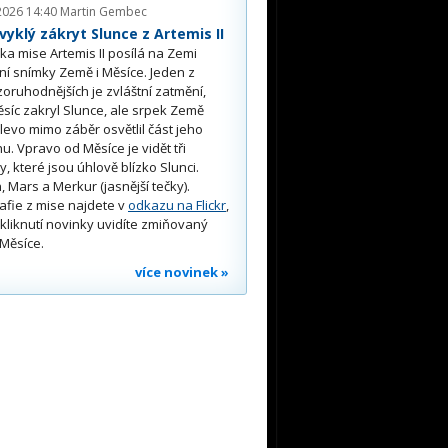
2026 14:40
Martin Gembec
yklý zákryt Slunce z Artemis II
a mise Artemis II posílá na Zemi
ní snímky Země i Měsíce. Jeden z
oruhodnějších je zvláštní zatmění,
síc zakryl Slunce, ale srpek Země
 vlevo mimo záběr osvětlil část jeho
u. Vpravo od Měsíce je vidět tři
y, které jsou úhlově blízko Slunci.
, Mars a Merkur (jasnější tečky).
afie z mise najdete v
odkazu na Flickr
,
kliknutí novinky uvidíte zmiňovaný
Měsíce.
více novinek »