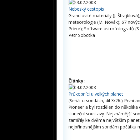
23.02.2008
Nebeský cestopis
Granulovité materiály (J. Štrajblová
meteorologie (M. Novák); 67 nových
Prieur); Software astrofotografů (S
Petr Sobotka
Články:
04.02.2008
Průkopníci u velkých planet
(Seriál o sondách, díl 3/26.) Prvn
Pioneer a byl rozdělen do několika
sluneční soustavy. Nejznámější son
zamířily ke dvěma největším plane
nejpřínosnějším sondám počátku me