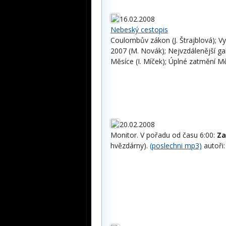
16.02.2008
Nebeský cestopis
Coulombův zákon (J. Štrajblová); Vy
2007 (M. Novák); Nejvzdálenější gal
Měsíce (I. Míček); Úplné zatmění M
20.02.2008
Monitor. V pořadu od času 6:00:
Za
hvězdárny).
(poslechni mp3)
autoři: