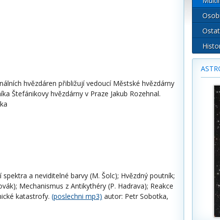
Multi
Osob
Ostat
Histo
ASTR
nálních hvězdáren přibližují vedoucí Městské hvězdárny
íka Štefánikovy hvězdárny v Praze Jakub Rozehnal.
rka
ní spektra a neviditelné barvy (M. Šolc); Hvězdný poutník;
vák); Mechanismus z Antikythéry (P. Hadrava); Reakce
mické katastrofy.
(poslechni mp3)
autor: Petr Sobotka,