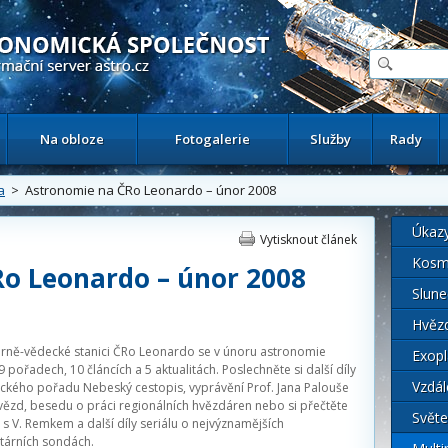
ační astronomický server
Na obloze
Fotogalerie
Služby
Rady
a
> Astronomie na ČRo Leonardo – únor 2008
Úkaz
Vytisknout článek
Kosm
o Leonardo – únor 2008
Slune
Hvěz
rně-vědecké stanici ČRo Leonardo se v únoru astronomie
Exopl
 9 pořadech, 10 článcích a 5 aktualitách. Poslechněte si další díly
Vzdál
ckého pořadu Nebeský cestopis, vyprávění Prof. Jana Palouše
vězd, besedu o práci regionálních hvězdáren nebo si přečtěte
Světe
s V. Remkem a další díly seriálu o nejvýznamějších
tárních sondách.