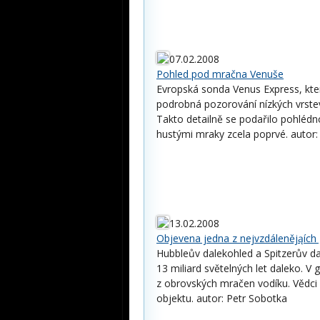
07.02.2008
Pohled pod mračna Venuše
Evropská sonda Venus Express, kte
podrobná pozorování nízkých vrstev
Takto detailně se podařilo pohléd
hustými mraky zcela poprvé. autor:
13.02.2008
Objevena jedna z nejvzdálenějąích g
Hubbleův dalekohled a Spitzerův dal
13 miliard světelných let daleko. V 
z obrovských mračen vodíku. Vědci 
objektu. autor: Petr Sobotka