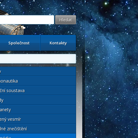
Společnost
Kontakty
y
onautika
ční soustava
dy
anety
ený vesmír
lné znečištění