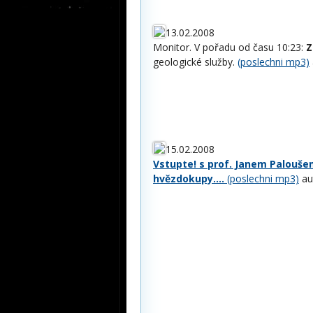
13.02.2008
Monitor. V pořadu od času 10:23:
Z
geologické služby.
(poslechni mp3)
15.02.2008
Vstupte! s prof. Janem Palouše
hvězdokupy....
(poslechni mp3)
au