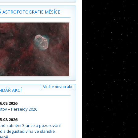
Á ASTROFOTOGRAFIE MĚSÍCE
Vložte novou akci
NDÁŘ AKCÍ
16.08.2026
tov – Perseidy 2026
15.08.2026
čné zatmění Slunce a pozorování
d s degustací vína ve slánské
árně