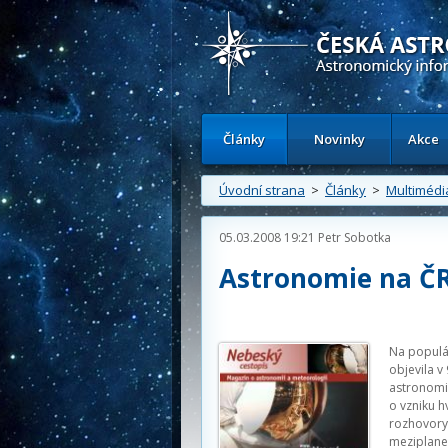
Česká astronomická společnost - Inform
Články
Novinky
Akce
Úvodní strana
>
Články
>
Multimédi
05.03.2008 19:21
Petr Sobotka
Astronomie na ČR
Na populá
objevila v
astronomi
o vzniku h
rozhovory 
meziplane