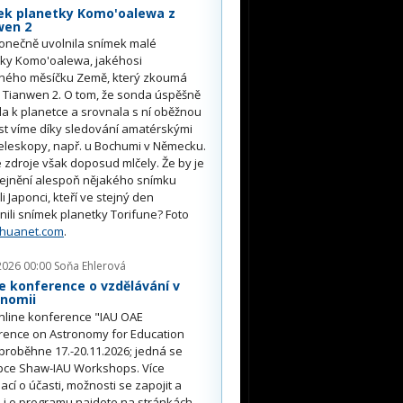
ek planetky Komo'oalewa z
wen 2
onečně uvolnila snímek malé
tky Komo'oalewa, jakéhosi
ného měsíčku Země, který zkoumá
 Tianwen 2. O tom, že sonda úspěšně
ěla k planetce a srovnala s ní oběžnou
st víme díky sledování amatérskými
eleskopy, např. u Bochumi v Německu.
 zdroje však doposud mlčely. Že by je
řejnění alespoň nějakého snímku
li Japonci, kteří ve stejný den
nili snímek planetky Torifune? Foto
nhuanet.com
.
2026 00:00
Soňa Ehlerová
e konference o vzdělávání v
onomii
nline konference "IAU OAE
rence on Astronomy for Education
proběhne 17.-20.11.2026; jedná se
pce Shaw-IAU Workshops. Více
ací o účasti, možnosti se zapojit a
i o programu najdete na stránkách