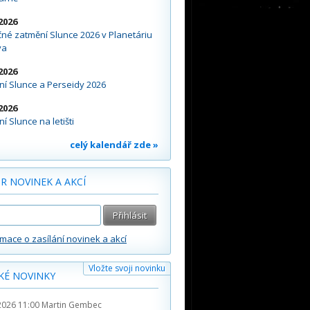
2026
né zatmění Slunce 2026 v Planetáriu
va
2026
í Slunce a Perseidy 2026
2026
í Slunce na letišti
celý kalendář zde »
R NOVINEK A AKCÍ
rmace o zasílání novinek a akcí
Vložte svoji novinku
KÉ NOVINKY
2026 11:00
Martin Gembec