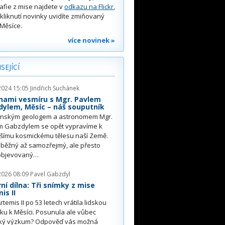
afie z mise najdete v
odkazu na Flickr
,
kliknutí novinky uvidíte zmiňovaný
Měsíce.
více novinek »
SEJÍCÍ
2024 15:05
Jindřich Suchánek
nami vesmíru s Mgr. Pavlem
ylem, Měsíc – náš souputník
ěnským geologem a astronomem Mgr.
m Gabzdylem se opět vypravíme k
žšímu kosmickému tělesu naší Země.
 běžný až samozřejmý, ale přesto
 objevovaný…
2026 08:09
Pavel Gabzdyl
ní dílna: Tři snímky z mise
is II
rtemis II po 53 letech vrátila lidskou
u k Měsíci. Posunula ale vůbec
ký výzkum? Odpověď vás možná