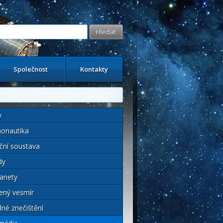
Společnost
Kontakty
y
onautika
ční soustava
dy
anety
ený vesmír
lné znečištění