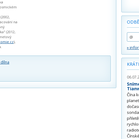
ka
 kosmickém
 (2002,
ODBĚ
racování na
bný
a" (2012,
rnetový
nomie.cz
),
a.
» info
 dílna
KRÁT
06.07.
Sním
Tian
Čína k
plane
dočas
sonda
přilet
rychlo
radiot
Čínské