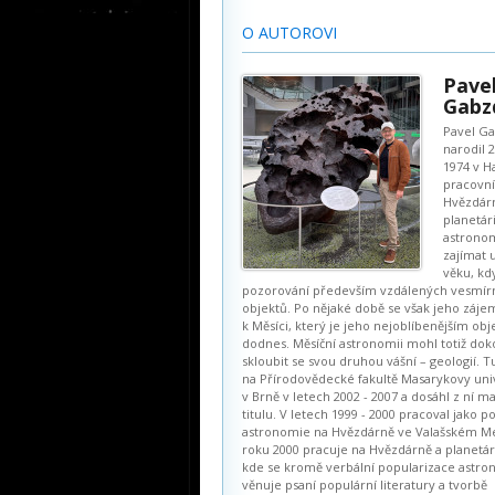
O AUTOROVI
Pave
Gabz
Pavel Ga
narodil 
1974 v Ha
pracovn
Hvězdár
planetár
astronom
zajímat 
věku, kd
pozorování především vzdálených vesmír
objektů. Po nějaké době se však jeho záje
k Měsíci, který je jeho nejoblíbenějším ob
dodnes. Měsíční astronomii mohl totiž dok
skloubit se svou druhou vášní – geologií. T
na Přírodovědecké fakultě Masarykovy uni
v Brně v letech 2002 - 2007 a dosáhl z ní m
titulu. V letech 1999 - 2000 pracoval jako p
astronomie na Hvězdárně ve Valašském Mez
roku 2000 pracuje na Hvězdárně a planetár
kde se kromě verbální popularizace astr
věnuje psaní populární literatury a tvorbě