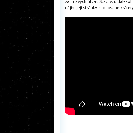
zajímavých útvar. Stačí vzít dalek
dějin. Její stránky jsou psané kráte