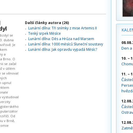
l
Další články autora (26)
dyl
Lunární dílna: Tři snímky z mise Artemis II
KALE
Tenký srpek Měsíce
bzdyl se
Lunární dílna: Děs a Hrůza nad Marsem
23. dubna
08.08.
Lunární dílna: 1000 měsíců Sluneční soustavy
vířově. Je
Den a 
Lunární dílna: Jak opravdu vypadá Měsíc?
íkem
ny a
10. – 
ia Brno. O
Chomu
ii se začal
už v útlém
y se věnoval
11. – 
ných
Částe
m upnul
Persei
jektem
hvězd
onale
u vystudoval
12.08.
verzity
Částeč
agisterského
opularizátor
Ostra
iříčí. Od
iu v Brně,
12.08.
onomie
Zatměn