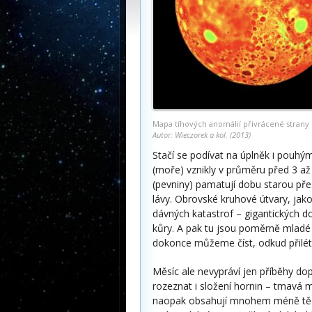
Mapa tíhových anomálií přivrácené strany
Autor: Wieczorek a kol. (2013)
Stačí se podívat na úplněk i pouh
(moře) vznikly v průměru před 3 až 
(pevniny) pamatují dobu starou přes
lávy. Obrovské kruhové útvary, jak
dávných katastrof – gigantických d
kůry. A pak tu jsou poměrně mladé 
dokonce můžeme číst, odkud přilétl 
Měsíc ale nevypráví jen příběhy d
rozeznat i složení hornin – tmavá m
naopak obsahují mnohem méně těch