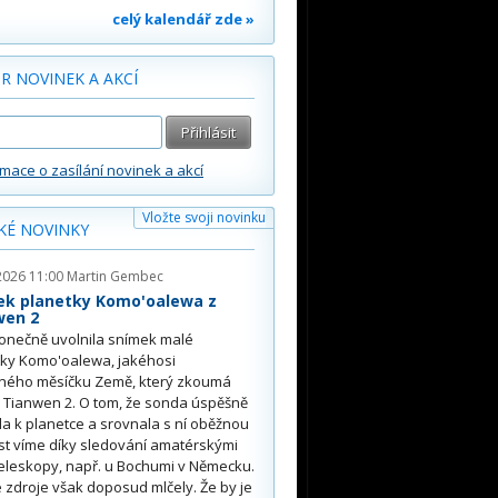
celý kalendář zde »
R NOVINEK A AKCÍ
rmace o zasílání novinek a akcí
Vložte svoji novinku
KÉ NOVINKY
2026 11:00
Martin Gembec
ek planetky Komo'oalewa z
wen 2
onečně uvolnila snímek malé
tky Komo'oalewa, jakéhosi
ného měsíčku Země, který zkoumá
 Tianwen 2. O tom, že sonda úspěšně
ěla k planetce a srovnala s ní oběžnou
st víme díky sledování amatérskými
eleskopy, např. u Bochumi v Německu.
 zdroje však doposud mlčely. Že by je