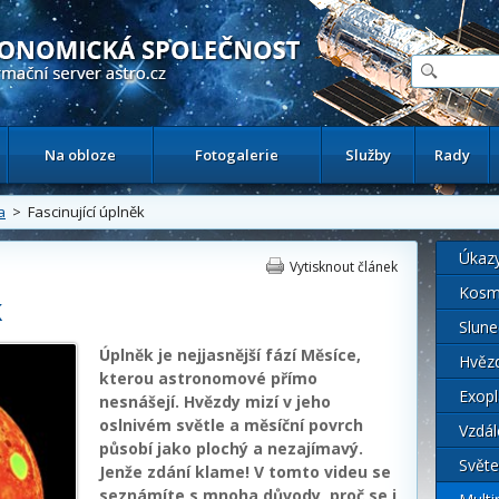
ační astronomický server
Na obloze
Fotogalerie
Služby
Rady
a
> Fascinující úplněk
Úkaz
Vytisknout článek
Kosm
k
Slune
Úplněk je nejjasnější fází Měsíce,
Hvěz
kterou astronomové přímo
Exopl
nesnášejí. Hvězdy mizí v jeho
oslnivém světle a měsíční povrch
Vzdál
působí jako plochý a nezajímavý.
Světe
Jenže zdání klame! V tomto videu se
seznámíte s mnoha důvody, proč se i