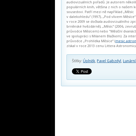
audiovizuálních pořadů. Je autorem několi
populárních knih, většina z nich o našem
sousedovi. Patří mezi ně například „Měsíc
v dalekohledu“ (1997), „Pod vlivem Měsíce“
v roce 2009 se dočkala audiovizuálního zp
brněnské hvězdárně), „Měsíc“ (2006, zevru
průvodce Měsícem) nebo "Měsíční dvanáctk
ve spolupráci s Milanem Blažkem). Za inte
průvodce „Prohlídka Měsíce“ (
mesic.astro
získal v roce 2013 cenu Littera Astronomic
Štítky:
Úplněk
,
Pavel Gabzdyl
,
Lunární