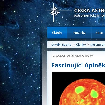
Česká astronomická společnost - Inform
Články
Novinky
Akce
Úvodní strana
>
Články
>
Multimédi
12.09.2025 06:49
Pavel Gabzdyl
Fascinující úplně