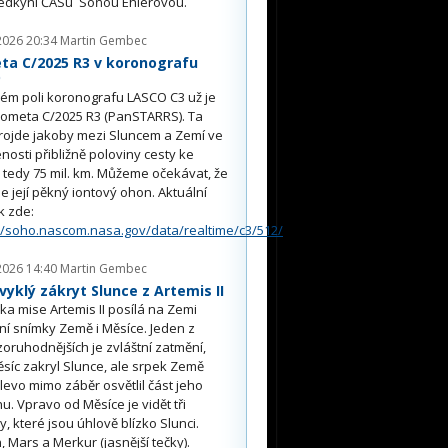
edkyní ČASu Soňou Ehlerovou.
2026 20:34
Martin Gembec
ta C/2025 R3 v koronografu
O
ém poli koronografu LASCO C3 už je
kometa C/2025 R3 (PanSTARRS). Ta
rojde jakoby mezi Sluncem a Zemí ve
nosti přibližně poloviny cesty ke
, tedy 75 mil. km. Můžeme očekávat, že
e její pěkný iontový ohon. Aktuální
k zde:
//soho.nascom.nasa.gov/data/realtime/c3/512/
2026 14:40
Martin Gembec
yklý zákryt Slunce z Artemis II
a mise Artemis II posílá na Zemi
ní snímky Země i Měsíce. Jeden z
oruhodnějších je zvláštní zatmění,
síc zakryl Slunce, ale srpek Země
 vlevo mimo záběr osvětlil část jeho
u. Vpravo od Měsíce je vidět tři
y, které jsou úhlově blízko Slunci.
, Mars a Merkur (jasnější tečky).