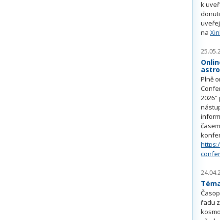
k uve
donuti
uveřej
na
Xi
25.05.
Onlin
astr
Plně o
Confe
2026" 
nástu
inform
časem 
konfe
https:
confe
24.04.
Téma 
Časop
řadu z
kosmo