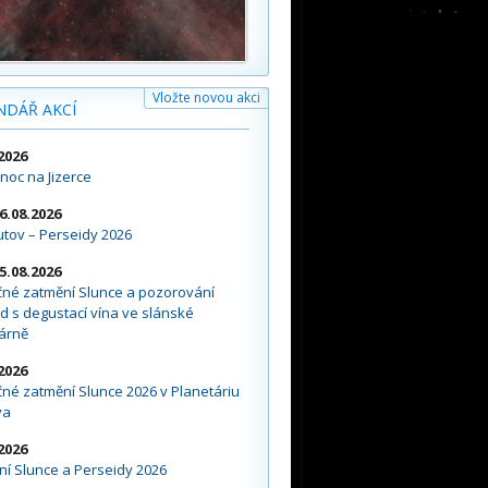
Vložte novou akci
NDÁŘ AKCÍ
2026
noc na Jizerce
16.08.2026
tov – Perseidy 2026
15.08.2026
čné zatmění Slunce a pozorování
d s degustací vína ve slánské
árně
2026
né zatmění Slunce 2026 v Planetáriu
va
2026
í Slunce a Perseidy 2026