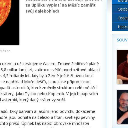
Multi
za úplňku vyplatí na Měsíc zamířit
Osob
svůj dalekohled!
Ostat
Histo
SOUVI
 Měsíce
ým okem a už cestujeme časem. Tmavé čedičové pláně
3,8 miliardami let, zatímco světlé anortozitové oblasti
 4,5 miliardy let, kdy byla Země ještě žhavou koulí
o je například Moře dešťů, jsou zase připomínkou
opadů asteroidů, které změnily strukturu celé měsíční
krátery, jako Tycho nebo Koperník. V jejich paprscích
asteroid, který daný kráter vytvořil.
opadů. Díky barvám a jasům jeho povrchu dokážeme
oře jsou bohatá na železo a titan, světlejší pevniny
to prvků. Úplněk tak nabízí obrovské množství