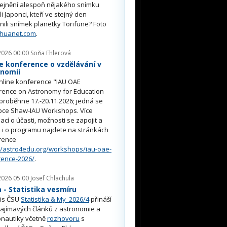
řejnění alespoň nějakého snímku
li Japonci, kteří ve stejný den
nili snímek planetky Torifune? Foto
nhuanet.com
.
2026 00:00
Soňa Ehlerová
e konference o vzdělávání v
onomii
nline konference "IAU OAE
rence on Astronomy for Education
proběhne 17.-20.11.2026; jedná se
pce Shaw-IAU Workshops. Více
ací o účasti, možnosti se zapojit a
i o programu najdete na stránkách
rence
//astro4edu.org/workshops/iau-oae-
rence-2026/
.
2026 05:00
Josef Chlachula
- Statistika vesmíru
is ČSU
Statistika & My 2026/4
přináší
ajímavých článků z astronomie a
nautiky včetně
rozhovoru
s