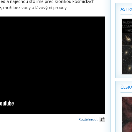
ohled a najednou stojíme před kronikou kosmických
ry, moři bez vody a lávovými proudy.
ASTR
ČESK
Roztáhnout