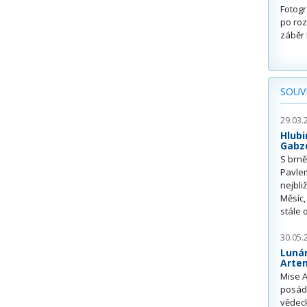
Fotogr
po roz
záběr 
SOUVI
29.03.
Hlubi
Gabzd
S brn
Pavle
nejbli
Měsíc,
stále
30.05.
Lunár
Artem
Mise A
posádk
vědec