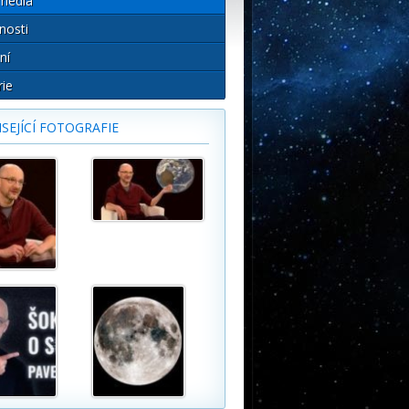
média
nosti
ní
rie
SEJÍCÍ FOTOGRAFIE