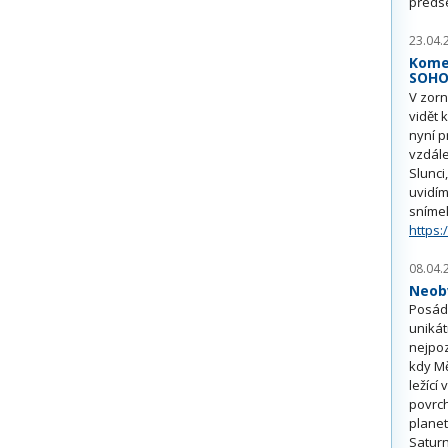
předs
23.04.
Kome
SOH
V zorn
vidět 
nyní p
vzdále
Slunci
uvidím
sníme
https:
08.04.
Neobv
Posádk
unikát
nejpoz
kdy Mě
ležící
povrch
planet
Saturn