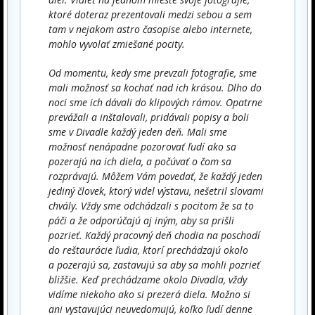
ktoré doteraz prezentovali medzi sebou a sem
tam v nejakom astro časopise alebo internete,
mohlo vyvolať zmiešané pocity.
Od momentu, kedy sme prevzali fotografie, sme
mali možnosť sa kochať nad ich krásou. Dlho do
noci sme ich dávali do klipových rámov. Opatrne
prevážali a inštalovali, pridávali popisy a boli
sme v Divadle každý jeden deň. Mali sme
možnosť nenápadne pozorovať ľudí ako sa
pozerajú na ich diela, a počúvať o čom sa
rozprávajú. Môžem Vám povedať, že každý jeden
jediný človek, ktorý videl výstavu, nešetril slovami
chvály. Vždy sme odchádzali s pocitom že sa to
páči a že odporúčajú aj iným, aby sa prišli
pozrieť. Každý pracovný deň chodia na poschodí
do reštaurácie ľudia, ktorí prechádzajú okolo
a pozerajú sa, zastavujú sa aby sa mohli pozrieť
bližšie. Keď prechádzame okolo Divadla, vždy
vidíme niekoho ako si prezerá diela. Možno si
ani vystavujúci neuvedomujú, koľko ľudí denne