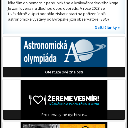
lékařům do nemocnic pardubického a královéhradeckého kraje.
Je zamluvena na dlouhou dobu dopředu. V roce 2023 se
Hvězdárně v Úpici podařilo získat dotaci na pořízení další
astronomické výstavy od Evropské jižní observatoře (ESO).
Další články »
Otestujte své znalosti
Pro nenasytné dychtivce...