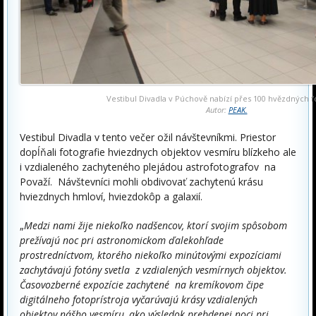
Vestibul Divadla v Púchově nabízí přes 100 hvězdných fo
Autor:
PEAK.
Vestibul Divadla v tento večer ožil návštevníkmi. Priestor
dopĺňali fotografie hviezdnych objektov vesmíru blízkeho ale
i vzdialeného zachyteného plejádou astrofotografov na
Považí. Návštevníci mohli obdivovať zachytenú krásu
hviezdnych hmloví, hviezdokôp a galaxií.
„
Medzi nami žije niekoľko nadšencov, ktorí svojim spôsobom
prežívajú noc pri astronomickom ďalekohľade
prostredníctvom, ktorého niekoľko minútovými expozíciami
zachytávajú fotóny svetla z vzdialených vesmírnych objektov.
Časovozberné expozície zachytené na kremíkovom čipe
digitálneho fotoprístroja vyčarúvajú krásy vzdialených
objektov nášho vesmíru, ako výsledok prebdenej noci pri