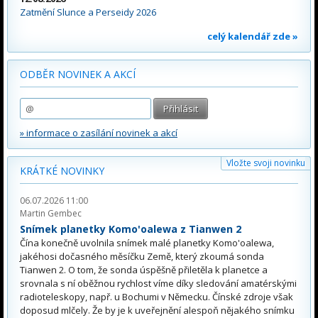
Zatmění Slunce a Perseidy 2026
celý kalendář zde »
ODBĚR NOVINEK A AKCÍ
» informace o zasílání novinek a akcí
Vložte svoji novinku
KRÁTKÉ NOVINKY
06.07.2026 11:00
Martin Gembec
Snímek planetky Komo'oalewa z Tianwen 2
Čína konečně uvolnila snímek malé planetky Komo'oalewa,
jakéhosi dočasného měsíčku Země, který zkoumá sonda
Tianwen 2. O tom, že sonda úspěšně přiletěla k planetce a
srovnala s ní oběžnou rychlost víme díky sledování amatérskými
radioteleskopy, např. u Bochumi v Německu. Čínské zdroje však
doposud mlčely. Že by je k uveřejnění alespoň nějakého snímku