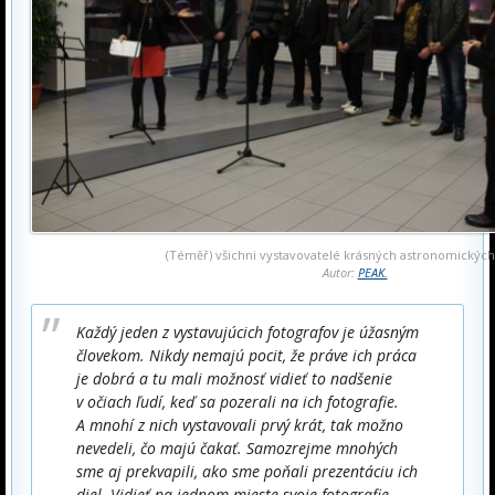
(Téměř) všichni vystavovatelé krásných astronomických
Autor:
PEAK.
Každý jeden z vystavujúcich fotografov je úžasným
človekom. Nikdy nemajú pocit, že práve ich práca
je dobrá a tu mali možnosť vidieť to nadšenie
v očiach ľudí, keď sa pozerali na ich fotografie.
A mnohí z nich vystavovali prvý krát, tak možno
nevedeli, čo majú čakať. Samozrejme mnohých
sme aj prekvapili, ako sme poňali prezentáciu ich
diel. Vidieť na jednom mieste svoje fotografie,