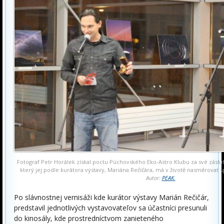
Fotograf Petr Horálek získal poctu Púchovského Eko-Astro Klubu za své zásl
který jej podle kurátora výstavy, Mariána Rečičára, má v životě nasměrovat
Autor:
PEAK.
Po slávnostnej vernisáži kde kurátor výstavy Marián Rečičár,
predstavil jednotlivých vystavovateľov sa účastníci presunuli
do kinosály, kde prostredníctvom zanieteného