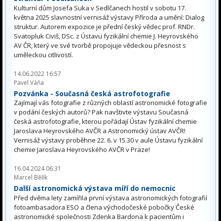
Kulturní dům Josefa Suka v Sedlčanech hostil v sobotu 17.
května 2025 slavnostní vernisáž výstavy Příroda a umění: Dialog
struktur. Autorem expozice je přední český vědec prof. RNDr.
Svatopluk Civiš, DSc. z Ústavu fyzikální chemie J. Heyrovského
AV ČR, který ve své tvorbě propojuje vědeckou přesnost s
uměleckou citlivostí.
14.06.2022 16:57
Pavel Váňa
Pozvánka - Současná česká astrofotografie
Zajímají vás fotografie z různých oblastí astronomické fotografie
v podání českých autorů? Pak navštivte výstavu Současná
česká astrofotografie, kterou pořádají Ústav fyzikální chemie
Jaroslava Heyrovského AVČR a Astronomický ústav AVČR!
Vernisáž výstavy proběhne 22. 6. v 15.30 v aule Ústavu fyzikální
chemie Jaroslava Heyrovského AVČR v Praze!
16.04.2024 06:31
Marcel Bělík
Další astronomická výstava míří do nemocnic
Před dvěma lety zamířila první výstava astronomických fotografií
fotoambasadora ESO a člena východočeské pobočky České
astronomické společnosti Zdenka Bardona k pacientům i