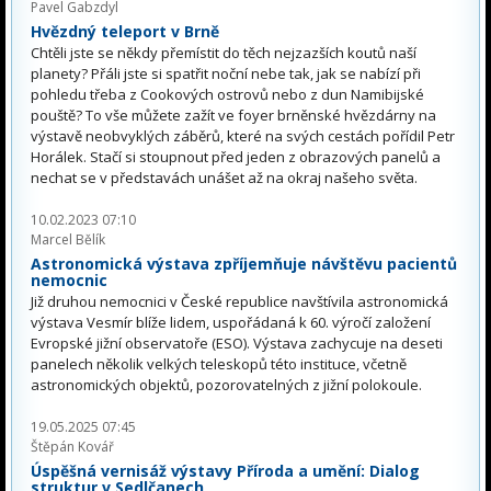
Pavel Gabzdyl
Hvězdný teleport v Brně
Chtěli jste se někdy přemístit do těch nejzazších koutů naší
planety? Přáli jste si spatřit noční nebe tak, jak se nabízí při
pohledu třeba z Cookových ostrovů nebo z dun Namibijské
pouště? To vše můžete zažít ve foyer brněnské hvězdárny na
výstavě neobvyklých záběrů, které na svých cestách pořídil Petr
Horálek. Stačí si stoupnout před jeden z obrazových panelů a
nechat se v představách unášet až na okraj našeho světa.
10.02.2023 07:10
Marcel Bělík
Astronomická výstava zpříjemňuje návštěvu pacientů
nemocnic
Již druhou nemocnici v České republice navštívila astronomická
výstava Vesmír blíže lidem, uspořádaná k 60. výročí založení
Evropské jižní observatoře (ESO). Výstava zachycuje na deseti
panelech několik velkých teleskopů této instituce, včetně
astronomických objektů, pozorovatelných z jižní polokoule.
19.05.2025 07:45
Štěpán Kovář
Úspěšná vernisáž výstavy Příroda a umění: Dialog
struktur v Sedlčanech