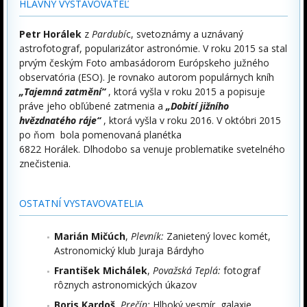
HLAVNÝ VYSTAVOVATEĽ
Petr Horálek
z
Pardubí
c, svetoznámy a uznávaný
astrofotograf, popularizátor astronómie. V roku 2015 sa stal
prvým českým Foto ambasádorom Európskeho južného
observatória (ESO). Je rovnako autorom populárnych kníh
„Tajemná zatmění“
, ktorá vyšla v roku 2015 a popisuje
práve jeho obľúbené zatmenia a
„Dobití jižního
hvězdnatého ráje“
, ktorá vyšla v roku 2016. V októbri 2015
po ňom bola pomenovaná planétka
6822 Horálek. Dlhodobo sa venuje problematike svetelného
znečistenia.
OSTATNÍ VYSTAVOVATELIA
Marián Mičúch
,
Plevník:
Zanietený lovec komét,
Astronomický klub Juraja Bárdyho
František Michálek
,
Považská Teplá:
fotograf
rôznych astronomických úkazov
Boris Kardoš
,
Prečín:
Hlboký vesmír, galaxie