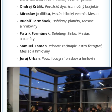
Ondrej Králik
,
Považská Bystrica:
nočný krajinkár
Miroslav Jedlička
,
Vsetín:
hlboký vesmír, Mesiac
Rudolf Formánek
,
Dohňany:
planéty, Mesiac
a hmloviny
Patrik Formánek
,
Dohňany:
Slnko, Mesiac
a planéty
Samuel Toman
,
Púchov:
začínajúci astro fotograf,
Mesiac a hmloviny
Juraj Urban
,
Ilava:
fotograf bleskov a hmlovín