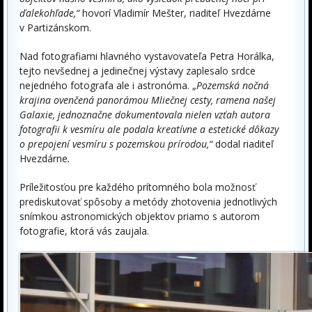
ďalekohľade,“
hovorí Vladimír Mešter, riaditeľ Hvezdárne
v Partizánskom.
Nad fotografiami hlavného vystavovateľa Petra Horálka,
tejto nevšednej a jedinečnej výstavy zaplesalo srdce
nejedného fotografa ale i astronóma. „
Pozemská nočná
krajina ovenčená panorámou Mliečnej cesty, ramena našej
Galaxie, jednoznačne dokumentovala nielen vzťah autora
fotografii k vesmíru ale podala kreatívne a estetické dôkazy
o prepojení vesmíru s pozemskou prírodou,“
dodal riaditeľ
Hvezdárne
.
Príležitosťou pre každého prítomného bola možnosť
prediskutovať spôsoby a metódy zhotovenia jednotlivých
snímkou astronomických objektov priamo s autorom
fotografie, ktorá vás zaujala.