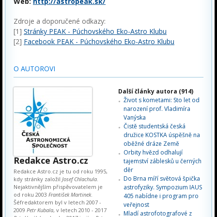
Web:
http://astropeak.sk/
Zdroje a doporučené odkazy:
[1]
Stránky PEAK - Púchovského Eko-Astro Klubu
[2]
Facebook PEAK - Púchovského Eko-Astro Klubu
O AUTOROVI
Další články autora (914)
Život s kometami: Sto let od
narození prof. Vladimíra
Vanýska
Čistě studentská česká
družice KOSTKA úspěšně na
oběžné dráze Země
Orbity hvězd odhalují
Redakce Astro.cz
tajemství záblesků u černých
děr
Redakce Astro.cz je tu od roku 1995,
Do Brna míří světová špička
kdy stránky založil
Josef Chlachula
.
Nejaktivnějším přispěvovatelem je
astrofyziky. Sympozium IAUS
od roku 2003
František Martinek
.
405 nabídne i program pro
Šéfredaktorem byl v letech 2007 -
veřejnost
2009
Petr Kubala
, v letech 2010 - 2017
Mladí astrofotografové z