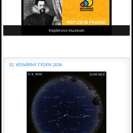
Keplerovo muzeum
32. VESMÍRNÝ TÝDEN 2026