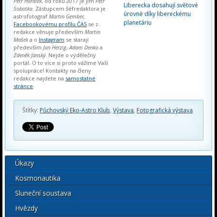
Petr Horálek
, od roku 2017 je jím
Petr
Liberecka dosahují světové
Sobotka
. Zástupcem šéfredaktora je
úrovně díky libereckému
astrofotograf
Martin Gembec
.
planetáriu
Facebookovému profilu ČAS
se z
redakce věnuje především
Martin
Mašek
a o
Instagram
se starají
především
Jan Herzig
,
Adam Denko
a
Zdeněk Jánský
. Nejde o výdělečný
portál. O to více si proto vážíme Vaší
spolupráce! Kontakty na členy
redakce najdete na
samostatné
stránce
.
Štítky:
Půchovský Eko-Astro Klub
,
Výstava
,
Fotografická výstava
Úkazy
Kosmonautika
Sluneční soustava
Hvězdy