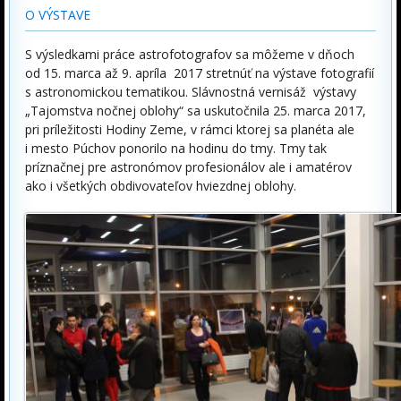
O VÝSTAVE
S výsledkami práce astrofotografov sa môžeme v dňoch
od 15. marca až 9. apríla 2017 stretnúť na výstave fotografií
s astronomickou tematikou. Slávnostná vernisáž výstavy
„Tajomstva nočnej oblohy“ sa uskutočnila 25. marca 2017,
pri príležitosti Hodiny Zeme, v rámci ktorej sa planéta ale
i mesto Púchov ponorilo na hodinu do tmy. Tmy tak
príznačnej pre astronómov profesionálov ale i amatérov
ako i všetkých obdivovateľov hviezdnej oblohy.