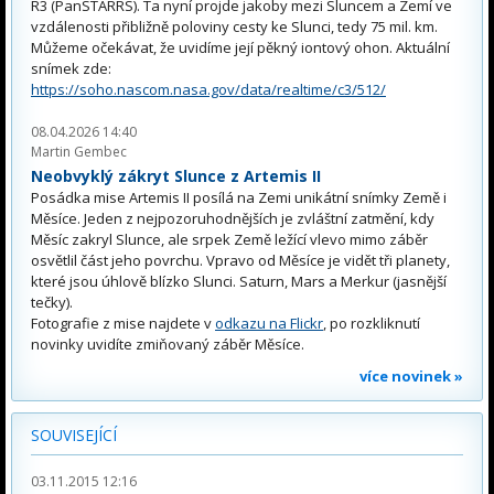
R3 (PanSTARRS). Ta nyní projde jakoby mezi Sluncem a Zemí ve
vzdálenosti přibližně poloviny cesty ke Slunci, tedy 75 mil. km.
Můžeme očekávat, že uvidíme její pěkný iontový ohon. Aktuální
snímek zde:
https://soho.nascom.nasa.gov/data/realtime/c3/512/
08.04.2026 14:40
Martin Gembec
Neobvyklý zákryt Slunce z Artemis II
Posádka mise Artemis II posílá na Zemi unikátní snímky Země i
Měsíce. Jeden z nejpozoruhodnějších je zvláštní zatmění, kdy
Měsíc zakryl Slunce, ale srpek Země ležící vlevo mimo záběr
osvětlil část jeho povrchu. Vpravo od Měsíce je vidět tři planety,
které jsou úhlově blízko Slunci. Saturn, Mars a Merkur (jasnější
tečky).
Fotografie z mise najdete v
odkazu na Flickr
, po rozkliknutí
novinky uvidíte zmiňovaný záběr Měsíce.
více novinek »
SOUVISEJÍCÍ
03.11.2015 12:16