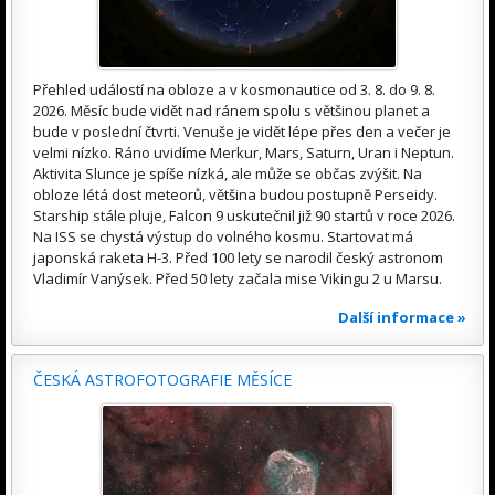
Přehled událostí na obloze a v kosmonautice od 3. 8. do 9. 8.
2026. Měsíc bude vidět nad ránem spolu s většinou planet a
bude v poslední čtvrti. Venuše je vidět lépe přes den a večer je
velmi nízko. Ráno uvidíme Merkur, Mars, Saturn, Uran i Neptun.
Aktivita Slunce je spíše nízká, ale může se občas zvýšit. Na
obloze létá dost meteorů, většina budou postupně Perseidy.
Starship stále pluje, Falcon 9 uskutečnil již 90 startů v roce 2026.
Na ISS se chystá výstup do volného kosmu. Startovat má
japonská raketa H-3. Před 100 lety se narodil český astronom
Vladimír Vanýsek. Před 50 lety začala mise Vikingu 2 u Marsu.
Další informace »
ČESKÁ ASTROFOTOGRAFIE MĚSÍCE