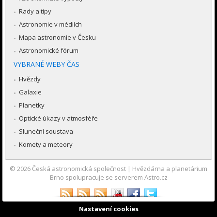
Rady a tipy
Astronomie v médiích
Mapa astronomie v Česku
Astronomické fórum
VYBRANÉ WEBY ČAS
Hvězdy
Galaxie
Planetky
Optické úkazy v atmosféře
Sluneční soustava
Komety a meteory
© 2026
Česká astronomická společnost
|
Hvězdárna a planetárium
Brno spolupracuje se serverem Astro.cz
Nastavení cookies