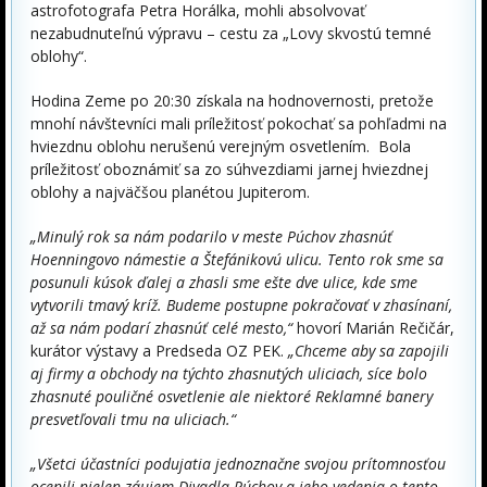
astrofotografa Petra Horálka, mohli absolvovať
nezabudnuteľnú výpravu – cestu za „Lovy skvostú temné
oblohy“.
Hodina Zeme po 20:30 získala na hodnovernosti, pretože
mnohí návštevníci mali príležitosť pokochať sa pohľadmi na
hviezdnu oblohu nerušenú verejným osvetlením. Bola
príležitosť oboznámiť sa zo súhvezdiami jarnej hviezdnej
oblohy a najväčšou planétou Jupiterom.
„Minulý rok sa nám podarilo v meste Púchov zhasnúť
Hoenningovo námestie a Štefánikovú ulicu. Tento rok sme sa
posunuli kúsok ďalej a zhasli sme ešte dve ulice, kde sme
vytvorili tmavý kríž. Budeme postupne pokračovať v zhasínaní,
až sa nám podarí zhasnúť celé mesto,“
hovorí Marián Rečičár,
kurátor výstavy a Predseda OZ PEK.
„Chceme aby sa zapojili
aj firmy a obchody na týchto zhasnutých uliciach, síce bolo
zhasnuté pouličné osvetlenie ale niektoré Reklamné banery
presvetľovali tmu na uliciach.“
„Všetci účastníci podujatia jednoznačne svojou prítomnosťou
ocenili nielen záujem Divadla Púchov a jeho vedenia o tento