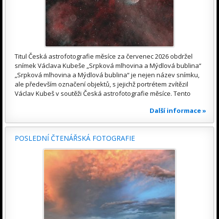
Titul Česká astrofotografie měsíce za červenec 2026 obdržel
snímek Václava Kubeše „Srpková mlhovina a Mýdlová bublina“
„Srpková mlhovina a Mýdlová bublina“ je nejen název snímku,
ale především označení objektů, s jejichž portrétem zvítězil
Václav Kubeš v soutěži Česká astrofotografie měsíce. Tento
Další informace »
POSLEDNÍ ČTENÁŘSKÁ FOTOGRAFIE