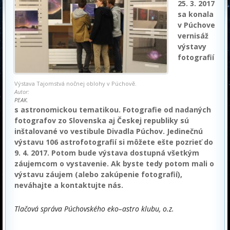
25. 3. 2017
sa konala
v Púchove
vernisáž
výstavy
fotografií
Výstava Tajomstvá nočnej oblohy v Púchově.
Autor:
PEAK.
s astronomickou tematikou. Fotografie od nadaných
fotografov zo Slovenska aj Českej republiky sú
inštalované vo vestibule Divadla Púchov. Jedinečnú
výstavu 106 astrofotografií si môžete ešte pozrieť do
9. 4. 2017. Potom bude výstava dostupná všetkým
záujemcom o vystavenie. Ak byste tedy potom mali o
výstavu záujem (alebo zakúpenie fotografií),
neváhajte a kontaktujte nás.
Tlačová správa Púchovského eko–astro klubu, o.z.