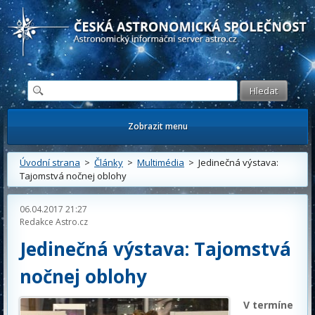
Česká astronomická společnost - Informační astronomický server
Zobrazit menu
Úvodní strana
>
Články
>
Multimédia
> Jedinečná výstava:
Tajomstvá nočnej oblohy
06.04.2017 21:27
Redakce Astro.cz
Jedinečná výstava: Tajomstvá
nočnej oblohy
V termíne