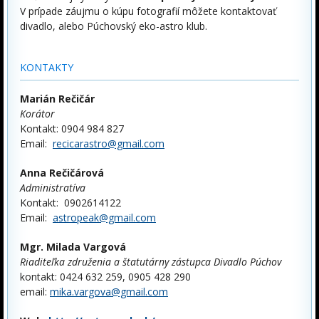
V prípade záujmu o kúpu fotografií môžete kontaktovať
divadlo, alebo Púchovský eko-astro klub.
KONTAKTY
Marián Rečičár
Korátor
Kontakt: 0904 984 827
Email:
recicarastro@gmail.com
Anna Rečičárová
Administratíva
Kontakt: 0902614122
Email:
astropeak@gmail.com
Mgr. Milada Vargová
Riaditeľka združenia a štatutárny zástupca Divadlo Púchov
kontakt: 0424 632 259, 0905 428 290
email:
mika.vargova@gmail.com