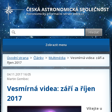
Česká astronomická společnost - Informační astronomický server
Zobrazit menu
Úvodní strana
>
Články
>
Multimédia
> Vesmírná videa: září a
říjen 2017
04.11.2017 16:05
Martin Gembec
Vesmírná videa: září a říjen
2017
Vítejte u