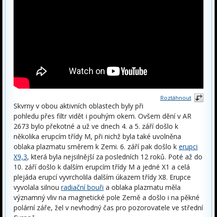
Roztáhnout
Skvrny v obou aktivních oblastech byly při
pohledu přes filtr vidět i pouhým okem. Ovšem dění v AR
2673 bylo překotné a už ve dnech 4. a 5. září došlo k
několika erupcím třídy M, při nichž byla také uvolněna
oblaka plazmatu směrem k Zemi. 6. září pak došlo k
erupci
X9,3
, která byla nejsilnější za posledních 12 roků. Poté až do
10. září došlo k dalším erupcím třídy M a jedné X1 a celá
plejáda erupcí vyvrcholila dalším úkazem třídy X8. Erupce
vyvolala silnou
radiační bouři
a oblaka plazmatu měla
významný vliv na magnetické pole Země a došlo i na pěkné
polární záře, žel v nevhodný čas pro pozorovatele ve střední