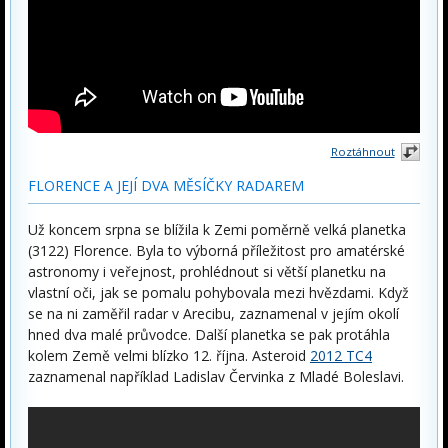
Roztáhnout
FLORENCE A JEJÍ DVA MĚSÍČKY RADAREM
Už koncem srpna se blížila k Zemi poměrně velká planetka
(3122) Florence. Byla to výborná příležitost pro amatérské
astronomy i veřejnost, prohlédnout si větší planetku na
vlastní oči, jak se pomalu pohybovala mezi hvězdami. Když
se na ni zaměřil radar v Arecibu, zaznamenal v jejím okolí
hned dva malé průvodce. Další planetka se pak protáhla
kolem Země velmi blízko 12. října. Asteroid
2012 TC4
zaznamenal například Ladislav Červinka z Mladé Boleslavi.