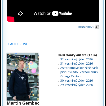
Roztáhnout
O AUTOROVI
Další články autora (1 196)
32. vesmírný týden 2026
31. vesmírný týden 2026
Astronomové konečně našli
první hvězdou černou díru v
Omega Centauri
30. vesmírný týden 2026
29. vesmírný týden 2026
Martin Gembec