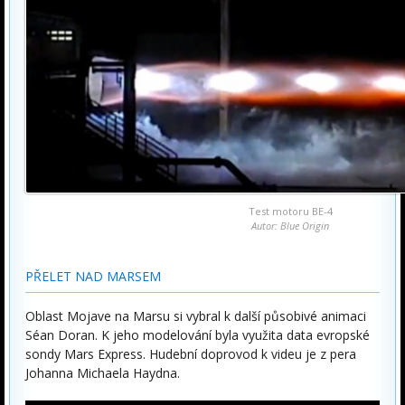
Test motoru BE-4
Autor: Blue Origin
PŘELET NAD MARSEM
Oblast Mojave na Marsu si vybral k další působivé animaci
Séan Doran. K jeho modelování byla využita data evropské
sondy Mars Express. Hudební doprovod k videu je z pera
Johanna Michaela Haydna.