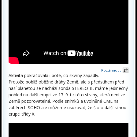
Roztáhnout
Aktivita pokračovala i poté, co skvrny zapadly.
Protože poblíž oběžné dráhy Země, ale s předstihem před
naší planetou se nachází sonda STEREO-B, máme jedinečný
pohled na další erupci ze 17. 9. i z této strany, která není ze
Země pozorovatelná. Podle snímků a uvolněné CME na
záběrech SOHO ale můžeme usuzovat, že šlo o další silnou
erupci třídy X.