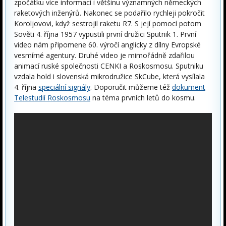
zpočátku více informací i většinu významných německých
raketových inženýrů. Nakonec se podařilo rychleji pokročit
Koroljovovi, když sestrojil raketu R7. S její pomocí potom
Sověti 4. října 1957 vypustili první družici Sputnik 1. První
video nám připomene 60. výročí anglicky z dílny Evropské
vesmírné agentury. Druhé video je mimořádně zdařilou
animací ruské společnosti CENKI a Roskosmosu. Sputniku
vzdala hold i slovenská mikrodružice SkCube, která vysílala
4. října
speciální signály
. Doporučit můžeme též
dokument
Telestudií Roskosmosu
na téma prvních letů do kosmu.