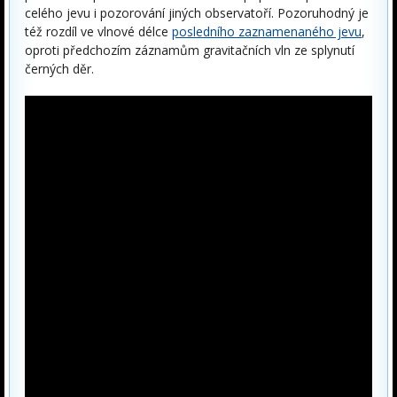
celého jevu i pozorování jiných observatoří. Pozoruhodný je
též rozdíl ve vlnové délce
posledního zaznamenaného jevu
,
oproti předchozím záznamům gravitačních vln ze splynutí
černých děr.