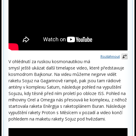
Roztáhnout
V ohlédnutí za ruskou kosmonautikou má
smysl ještě ukázat další timelapse video, které představuje
kosmodrom Bajkonur. Na videu můžeme nejprve vidět
raketu Sojuz na Gagarinově rampě, pak jsou tam rádiové
antény v komplexu Saturn, následuje pohled na vypuštění
Sojuzu, kdy těsně před ním proletí po obloze ISS. Pohled na
mlhoviny Orel a Omega nás přesouvá ke komplexu, z něhož
startovala raketa Eněrgija s raketoplánem Buran. Následuje
vypuštění rakety Proton s Měsícem v pozadí a video končí
pohledem na maketu rakety Sojuz pod hvězdami.