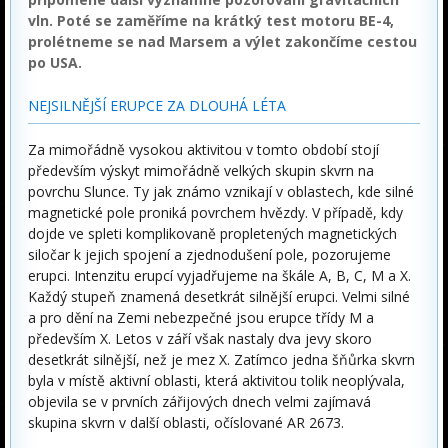
vln. Poté se zaměříme na krátký test motoru BE-4,
prolétneme se nad Marsem a výlet zakončíme cestou
po USA.
NEJSILNĚJŠÍ ERUPCE ZA DLOUHÁ LÉTA
Za mimořádně vysokou aktivitou v tomto období stojí
především výskyt mimořádně velkých skupin skvrn na
povrchu Slunce. Ty jak známo vznikají v oblastech, kde silné
magnetické pole proniká povrchem hvězdy. V případě, kdy
dojde ve spleti komplikovaně propletených magnetických
siločar k jejich spojení a zjednodušení pole, pozorujeme
erupci. Intenzitu erupcí vyjadřujeme na škále A, B, C, M a X.
Každý stupeň znamená desetkrát silnější erupci. Velmi silné
a pro dění na Zemi nebezpečné jsou erupce třídy M a
především X. Letos v září však nastaly dva jevy skoro
desetkrát silnější, než je mez X. Zatímco jedna šňůrka skvrn
byla v místě aktivní oblasti, která aktivitou tolik neoplývala,
objevila se v prvních zářijových dnech velmi zajímavá
skupina skvrn v další oblasti, očíslované AR 2673.