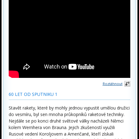
Roztáhnout
60 LET OD SPUTNIKU 1
Stavět rakety, které by mohly jednou vypustit umělou družici
do vesmíru, byl sen mnoha průkopníků raketové techniky.
Nejdále se po konci druhé světové války nacházeli Němci
kolem Wernhera von Brauna. Jejich zkušeností využili
Rusové vedení Koroljovem a Američané, kteří získali