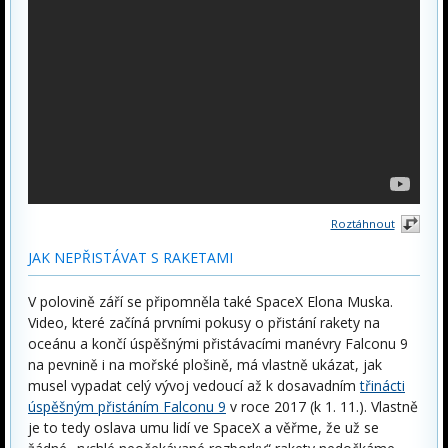
Roztáhnout
JAK NEPŘISTÁVAT S RAKETAMI
V polovině září se připomněla také SpaceX Elona Muska.
Video, které začíná prvními pokusy o přistání rakety na
oceánu a končí úspěšnými přistávacími manévry Falconu 9
na pevnině i na mořské plošině, má vlastně ukázat, jak
musel vypadat celý vývoj vedoucí až k dosavadním
třinácti
úspěšným přistáním Falconu 9
v roce 2017 (k 1. 11.). Vlastně
je to tedy oslava umu lidí ve SpaceX a věřme, že už se