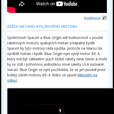
Roztáhnout
ZÁŽEH METANO-KYSLÍKOVÉHO MOTORU
Společnosti SpaceX a Blue Origin vidí budoucnost v použití
raketových motorů spalujících metan a kapalný kyslík.
SpaceX by tyto motory ráda využila, protože na Marsu lze
vyrábět metan i kyslík. Blue Origin nyní vyvíjí motor BE-4,
který má být základem jejich těžké rakety New Glenn a mohl
by se stát i pohonnou jednotkou nové rakety ULA nazvané
Vulcan. Blue Origin se nyní pochlubila, že se jim povedl první
krátký zážeh motoru BE-4. Video se spustí
kliknutím na
odkaz
.