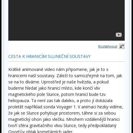
Roztáhnout
CESTA K HRANICÍM SLUNEČNÍ SOUSTAVY
Krátké animované video nám připomene, jak je to s
hranicemi naší soustavy. Záleží to samozřejmě na tom, jak
se na to díváme. Uprostřed je naše hvězda, a pokud
budeme hledat jako hranici místo, kde končí vliv
magnetického pole Slunce, potom hranicí bude tzv.
heliopauza. Ta není zas tak daleko, a proto jí dokázala
proletět například sonda Voyager 1. V animaci hezky vidíme,
že jak se Slunce pohybuje prostorem, táhne si za sebou
magnetický ohon jako vlečku. Mnohem vzdálenější hranici
tvoří sféra gravitačního vlivu Slunce, tedy předpokládaný
Ooortův oblak kometárních jader.