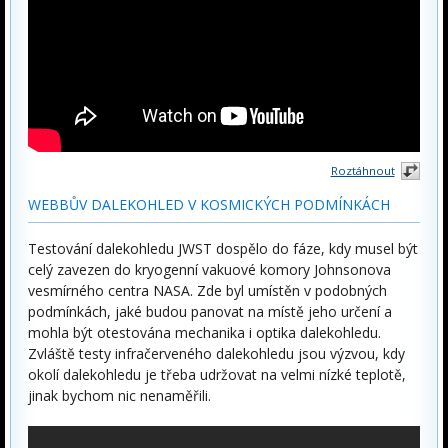
Roztáhnout
WEBBŮV DALEKOHLED V KOSMICKÝCH PODMÍNKÁCH
Testování dalekohledu JWST dospělo do fáze, kdy musel být
celý zavezen do kryogenní vakuové komory Johnsonova
vesmírného centra NASA. Zde byl umístěn v podobných
podmínkách, jaké budou panovat na místě jeho určení a
mohla být otestována mechanika i optika dalekohledu.
Zvláště testy infračerveného dalekohledu jsou výzvou, kdy
okolí dalekohledu je třeba udržovat na velmi nízké teplotě,
jinak bychom nic nenaměřili.