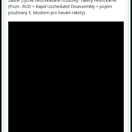
žádné „rychlé neočekávané rozborky“ rakety nedočkáme.
(Pozn.: RUD = Rapid Uscheduled Disassembly = pojem
používaný E. Muskem pro havárii rakety).