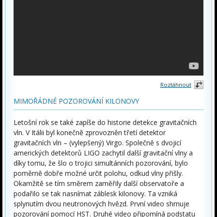
Roztáhnout
MIMOŘÁDNÉ POZOROVÁNÍ KILONOVY
Letošní rok se také zapíše do historie detekce gravitačních
vln. V Itálii byl konečně zprovozněn třetí detektor
gravitačních vln – (vylepšený) Virgo. Společně s dvojicí
amerických detektorů LIGO zachytil další gravitační vlny a
díky tomu, že šlo o trojici simultánních pozorování, bylo
poměrně dobře možné určit polohu, odkud vlny přišly.
Okamžitě se tím směrem zaměřily další observatoře a
podařilo se tak nasnímat záblesk kilonovy. Ta vzniká
splynutím dvou neutronových hvězd. První video shrnuje
pozorování pomocí HST. Druhé video připomíná podstatu