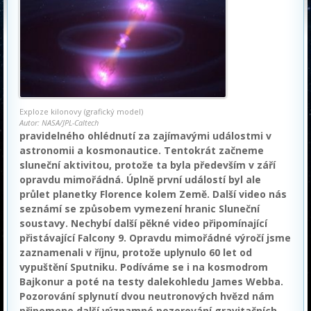
Exploze kilonovy (grafický model)
Autor: NASA/JPL-Caltech
pravidelného ohlédnutí za zajímavými událostmi v
astronomii a kosmonautice. Tentokrát začneme
sluneční aktivitou, protože ta byla především v září
opravdu mimořádná. Úplně první událostí byl ale
průlet planetky Florence kolem Země. Další video nás
seznámí se způsobem vymezení hranic Sluneční
soustavy. Nechybí další pěkné video připomínající
přistávající Falcony 9. Opravdu mimořádné výročí jsme
zaznamenali v říjnu, protože uplynulo 60 let od
vypuštění Sputniku. Podíváme se i na kosmodrom
Bajkonur a poté na testy dalekohledu James Webba.
Pozorování splynutí dvou neutronových hvězd nám
připomene další významné pozorování gravitačních