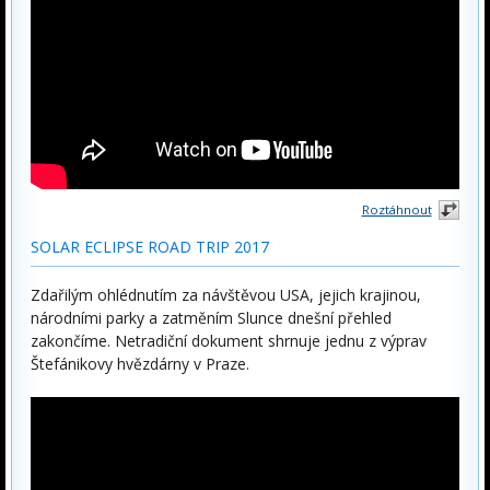
Roztáhnout
SOLAR ECLIPSE ROAD TRIP 2017
Zdařilým ohlédnutím za návštěvou USA, jejich krajinou,
národními parky a zatměním Slunce dnešní přehled
zakončíme. Netradiční dokument shrnuje jednu z výprav
Štefánikovy hvězdárny v Praze.