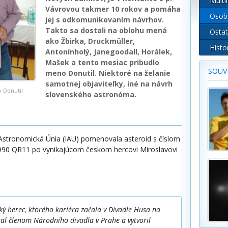
Multi
Vávrovou takmer 10 rokov a pomáha
Osob
jej s odkomunikovaním návrhov.
Takto sa dostali na oblohu mená
Ostat
ako Žbirka, Druckmüller,
Histo
Antonínholý, Janegoodall, Horálek,
Mašek a tento mesiac pribudlo
SOUVI
meno Donutil. Niektoré na želanie
samotnej objaviteľky, iné na návrh
y Donutil
slovenského astronóma.
stronomická Únia (IAU) pomenovala asteroid s číslom
90 QR11 po vynikajúcom českom hercovi Miroslavovi
ský herec, ktorého kariéra začala v Divadle Husa na
al členom Národního divadla v Prahe a vytvoril