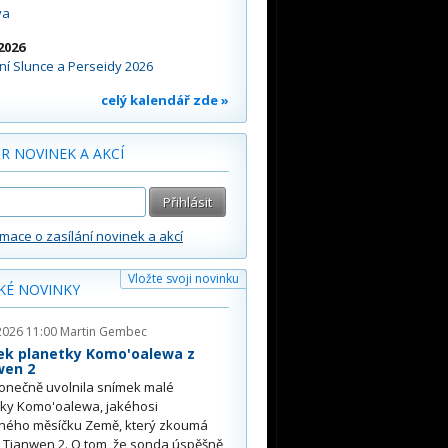
va
2026
í Slunce a Perseidy 2026
celý kalendář zde »
R NOVINEK A AKCÍ
rmace o zasílání novinek a akcí
Vložte svoji novinku
KÉ NOVINKY
2026 11:00
Martin Gembec
ek planetky Komo'oalewa z
wen 2
onečně uvolnila snímek malé
tky Komo'oalewa, jakéhosi
ného měsíčku Země, který zkoumá
 Tianwen 2. O tom, že sonda úspěšně