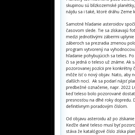
skupinou sú blízkozemské planétky, 
nájdu sa i také, ktoré dráhu Zeme 
Samotné hľadanie asteroidov spočív
časovom slede. Tie sa získavajú fot
medzi jednotlivými zábermi uplynie
záberoch sa prezradia zmenou polo
program vytvorený na vyhodnocova
hľadanie pohybujúcich sa telies. P
či sa jedná o teleso už známe. Ak 
pozorovanej pozícii pre konkrétny
môže ísť o nový objav. Nato, aby 
ďalších nocí. Ak sa podarí nájsť pl
predbežné označenie, napr. 2022 LG
keď teleso bolo pozorované dostat
presnosťou na dlhé roky dopredu. 
definitívnym poradovým číslom.
Od objavu asteroidu až po získanie
Keďže dané teleso musí byť pozoro
stáva že katalógové číslo získa pla