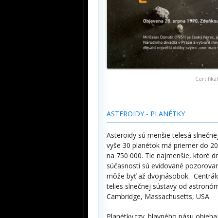
Certifik
ASTEROIDY - PLANÉTKY
Asteroidy sú menšie telesá slnečne
vyše 30 planétok má priemer do 20
na 750 000. Tie najmenšie, ktoré d
súčasnosti sú evidované pozorovani
môže byť až dvojnásobok. Centrálo
telies slnečnej sústavy od astronó
Cambridge, Massachusetts, USA.
Planétky tzv. hlavného pásu obieha