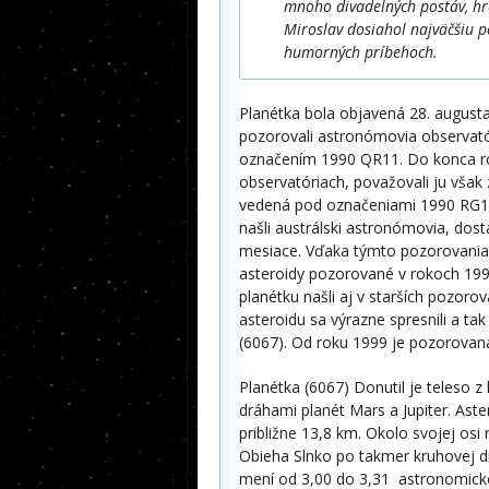
mnoho divadelných postáv, hra
Miroslav dosiahol najväčšiu 
humorných príbehoch.
Planétka bola objavená 28. augusta
pozorovali astronómovia observatór
označením 1990 QR11. Do konca ro
observatóriach, považovali ju však
vedená pod označeniami 1990 RG12 
našli austrálski astronómovia, dos
mesiace. Vďaka týmto pozorovaniam 
asteroidy pozorované v rokoch 1990
planétku našli aj v starších pozor
asteroidu sa výrazne spresnili a ta
(6067). Od roku 1999 je pozorova
Planétka (6067) Donutil je teleso 
dráhami planét Mars a Jupiter. Aste
približne 13,8 km. Okolo svojej osi
Obieha Slnko po takmer kruhovej dr
mení od 3,00 do 3,31 astronomick