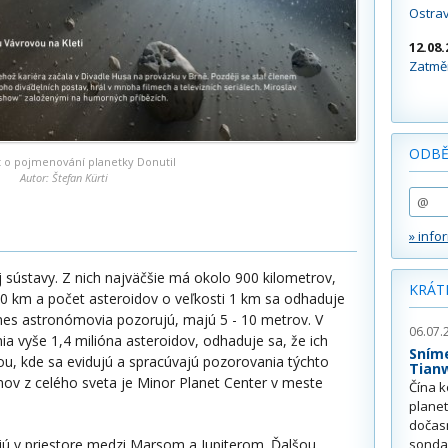
Ostra
12.08.
Zatměn
ODBĚ
át o pojmenování planetky Donutil
Autor: Štefan Kürti
» info
j sústavy. Z nich najväčšie má okolo 900 kilometrov,
KRÁT
0 km a počet asteroidov o veľkosti 1 km sa odhaduje
nes astronómovia pozorujú, majú 5 - 10 metrov. V
06.07.
a vyše 1,4 milióna asteroidov, odhaduje sa, že ich
Sním
u, kde sa evidujú a spracúvajú pozorovania týchto
Tian
mov z celého sveta je Minor Planet Center v meste
Čína k
plane
dočas
jú v priestore medzi Marsom a Jupiterom. Ďalšou
sonda