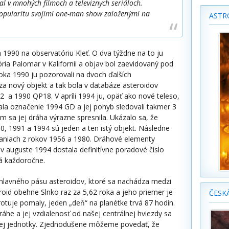
l v mnohých filmoch a televiznych seriáloch.
popularitu svojimi one-man show založenými na
ASTR
 1990 na observatóriu Kleť. O dva týždne na to ju
ia Palomar v Kalifornii a objav bol zaevidovaný pod
ka 1990 ju pozorovali na dvoch ďalších
 za nový objekt a tak bola v databáze asteroidov
a 1990 QP18. V apríli 1994 ju, opäť ako nové teleso,
tala označenie 1994 GD a jej pohyb sledovali takmer 3
sa jej dráha výrazne spresnila. Ukázalo sa, že
, 1991 a 1994 sú jeden a ten istý objekt. Následne
ovaniach z rokov 1956 a 1980. Dráhové elementy
k v auguste 1994 dostala definitívne poradové číslo
ná každoročne.
z hlavného pásu asteroidov, ktoré sa nachádza medzi
roid obehne Slnko raz za 5,62 roka a jeho priemer je
ČESK
 rotuje pomaly, jeden „deň“ na planétke trvá 87 hodín.
áhe a jej vzdialenosť od našej centrálnej hviezdy sa
ej jednotky. Zjednodušene môžeme povedať, že