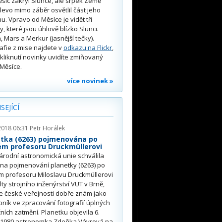
síc zakryl Slunce, ale srpek Země
 vlevo mimo záběr osvětlil část jeho
u. Vpravo od Měsíce je vidět tři
y, které jsou úhlově blízko Slunci.
, Mars a Merkur (jasnější tečky).
afie z mise najdete v
odkazu na Flickr
,
kliknutí novinky uvidíte zmiňovaný
Měsíce.
více novinek »
SEJÍCÍ
2018 06:31
Petr Horálek
etka (6263) pojmenována po
ém profesoru Druckmüllerovi
rodní astronomická unie schválila
na pojmenování planetky (6263) po
m profesoru Miloslavu Druckmüllerovi
lty strojního inženýrství VUT v Brně,
je české veřejnosti dobře znám jako
ník ve zpracování fotografií úplných
ních zatmění. Planetku objevila 6.
 1980 astronomka Zdeňka Vávrová na