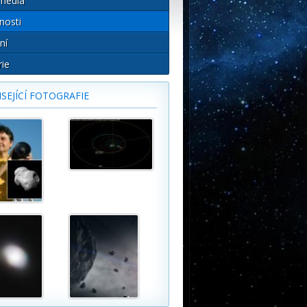
média
nosti
ní
rie
SEJÍCÍ FOTOGRAFIE