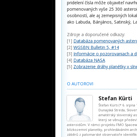
pridelení čísla môže objaviteľ navr
pomenovaných vyše 25 300 asteroi
osobností, ale aj zemepisných loka
ako Labuda, Bánjános, Satinský, Las
Zdroje a doporučené odkazy:
[1]
Databáza pomenovaných aster
[2]
WGSBN Bulletin 5, #14
[3]
Informácie o pozorovaniach a d
[4]
Databáza NASA
[5]
Zobrazenie dráhy planétky v sln
O AUTOROVI
Stefan Kürti
Štefan Kürti (* 6. srpna 
Dunajská Streda, Sloven
amatérský slovenský a
který se věnuje předev
asteroidům. V rámci projektu FMO Spacew
blízkozemní planetky, prohledáváním arch
záběrů z palomarské observatoře identifik