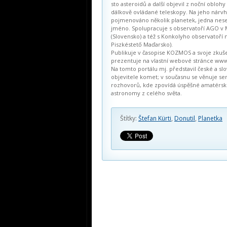
sto asteroidů a další objevil z noční oblohy
dálkově ovládané teleskopy. Na jeho nárvh
pojmenováno několik planetek, jedna nese
jméno. Spolupracuje s observatoří AGO v
(Slovensko) a též s Konkolyho observatoří 
Piszkéstető Maďarsko).
Publikuje v časopise KOZMOS a svoje zkuš
prezentuje na vlastní webové stránce www
Na tomto portálu mj. představil české a sl
objevitele komet; v současnu se věnuje ser
rozhovorů, kde zpovídá úspěšné amatérs
astronomy z celého světa.
Štítky:
Štefan Kürti
,
Donutil
,
Planetka