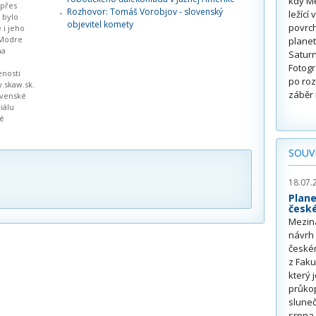
kdy Mě
 přes
Rozhovor: Tomáš Vorobjov - slovenský
ležící
 bylo
objevitel komety
povrch
 i jeho
 Modre
planet
na
Saturn
Fotogr
enosti
po roz
.skaw.sk.
záběr 
ovenské
iálu
ké
SOUVI
18.07.
Plan
česk
Meziná
návrh 
české
z Faku
který 
průkop
sluneč
srpna