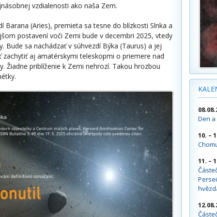
ojnásobnej vzdialenosti ako naša Zem.
 Barana (Aries), premieta sa tesne do blízkosti Slnka a
ejšom postavení voči Zemi bude v decembri 2025, vtedy
y. Bude sa nachádzať v súhvezdí Býka (Taurus) a jej
 zachytiť aj amatérskymi teleskopmi o priemere nad
 Žiadne priblíženie k Zemi nehrozí. Takou hrozbou
nétky.
KALE
08.08.
Den a 
10. – 
Chomu
11. – 
Částe
Persei
hvězd
12.08.
Částeč