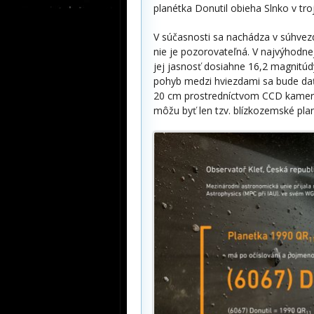
planétka Donutil obieha Slnko v tr
V súčasnosti sa nachádza v súhvezdí
nie je pozorovateľná. V najvýhodn
jej jasnosť dosiahne 16,2 magnitúd
pohyb medzi hviezdami sa bude dať
20 cm prostredníctvom CCD kamery.
môžu byť len tzv. blízkozemské pla