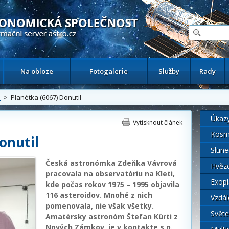
ační astronomický server
Na obloze
Fotogalerie
Služby
Rady
i
> Planétka (6067) Donutil
Úkaz
Vytisknout článek
Kosm
onutil
Slune
Česká astronómka Zdeňka Vávrová
Hvěz
pracovala na observatóriu na Kleti,
Exopl
kde počas rokov 1975 – 1995 objavila
116 asteroidov. Mnohé z nich
Vzdál
pomenovala, nie však všetky.
Světe
Amatérsky astronóm Štefan Kürti z
Nových Zámkov, je v kontakte s p.