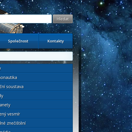
Společnost
Kontakty
y
onautika
ční soustava
dy
anety
ený vesmír
lné znečištění