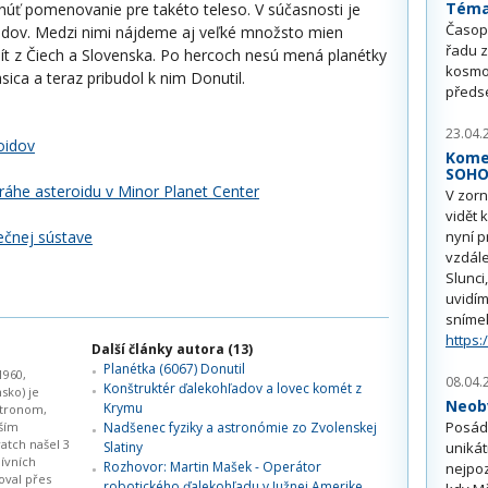
Téma 
hnúť pomenovanie pre takéto teleso. V súčasnosti je
Časop
dov. Medzi nimi nájdeme aj veľké množsto mien
řadu z
lít z Čiech a Slovenska. Po hercoch nesú mená planétky
kosmo
ica a teraz pribudol k nim Donutil.
předs
23.04.
oidov
Kome
SOH
ráhe asteroidu v Minor Planet Center
V zorn
vidět 
ečnej sústave
nyní p
vzdále
Slunci
uvidím
sníme
https:
Další články autora (13)
Planétka (6067) Donutil
1960,
08.04.
Konštruktér ďalekohľadov a lovec komét z
sko) je
Neobv
Krymu
stronom,
Posádk
ším
Nadšenec fyziky a astronómie zo Zvolenskej
atch našel 3
Slatiny
unikát
ívních
Rozhovor: Martin Mašek - Operátor
nejpoz
oval přes
robotického ďalekohľadu v Južnej Amerike