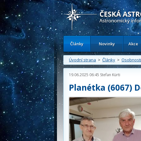
Česká astronomická společnost - Inform
Články
Novinky
Akce
Úvodní strana
>
Články
>
Osobnost
19.06.2025 06:45
Stefan Kürti
Planétka (6067) D