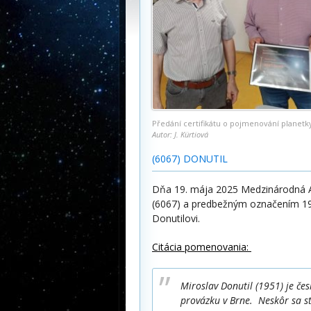
Předání certifikátu o pojmenování planetk
Autor: J. Kürtiová
(6067) DONUTIL
Dňa 19. mája 2025 Medzinárodná A
(6067) a predbežným označením 19
Donutilovi.
Citácia pomenovania:
Miroslav Donutil (1951) je če
provázku v Brne. Neskôr sa st