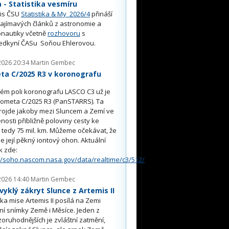
- Statistika vesmíru
is ČSU
Statistika & My 2026/4
přináší
ajímavých článků z astronomie a
nautiky včetně
rozhovoru
s
edkyní ČASu Soňou Ehlerovou.
2026 20:34
Martin Gembec
ta C/2025 R3 v koronografu
O
ém poli koronografu LASCO C3 už je
kometa C/2025 R3 (PanSTARRS). Ta
rojde jakoby mezi Sluncem a Zemí ve
nosti přibližně poloviny cesty ke
, tedy 75 mil. km. Můžeme očekávat, že
e její pěkný iontový ohon. Aktuální
k zde:
//soho.nascom.nasa.gov/data/realtime/c3/512/
2026 14:40
Martin Gembec
yklý zákryt Slunce z Artemis II
a mise Artemis II posílá na Zemi
ní snímky Země i Měsíce. Jeden z
oruhodnějších je zvláštní zatmění,