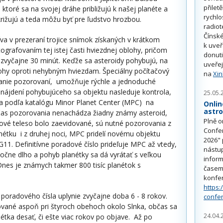
přilet
ktoré sa na svojej dráhe približujú k našej planéte a
rychlo
križujú a teda môžu byť pre ľudstvo hrozbou.
radiot
Čínské
a v prezeraní trojice snímok získaných v krátkom
k uve
ografovaním tej istej časti hviezdnej oblohy, pričom
donuti
 zvyčajne 30 minút. Keďže sa asteroidy pohybujú, na
uveřej
hy oproti nehybným hviezdam. Špeciálny počítačový
na
Xi
nie pozorovaní, umožňuje rýchle a jednoduché
o nájdení pohybujúceho sa objektu nasleduje kontrola,
25.05.
sa podľa katalógu Minor Planet Center (MPC) na
Onlin
astr
 čas pozorovania nenachádza žiadny známy asteroid,
Plně o
nové teleso bolo zaevidované, sú nutné pozorovania z
Confe
anétku i z druhej noci, MPC pridelí novému objektu
2026" 
11. Definitívne poradové číslo prideľuje MPC až vtedy,
nástu
očne dlho a pohyb planétky sa dá vyrátať s veľkou
inform
Dnes je známych takmer 800 tisíc planétok s
časem 
konfe
https:
 poradového čísla uplynie zvyčajne doba 6 - 8 rokov.
confe
vané aspoň pri štyroch obehoch okolo Slnka, občas sa
24.04.
nétka desať, či ešte viac rokov po objave. Až po